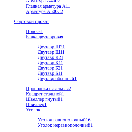
Арматура А400
2
Гладкая арматура А1
1
Арматура A500C
2
Cортовой прокат
Полоса
1
Балка двутавровая
Двутавр Ш2
1
Двутавр Ш1
1
Двутавр К2
1
Двутавр К1
1
Двутавр Б2
1
Двутавр Б1
1
Двутавр обычный
1
Проволока вязальная
2
Квадрат стальной
1
Швеллер гнутый
1
Швеллер
1
Уголок
Уголок равнополочный
16
Уголок неравнополочный
1