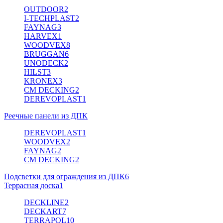
OUTDOOR
2
I-TECHPLAST
2
FAYNAG
3
HARVEX
1
WOODVEX
8
BRUGGAN
6
UNODECK
2
HILST
3
KRONEX
3
CM DECKING
2
DEREVOPLAST
1
Реечные панели из ДПК
DEREVOPLAST
1
WOODVEX
2
FAYNAG
2
CM DECKING
2
Подсветки для ограждения из ДПК
6
Террасная доска
1
DECKLINE
2
DECKART
7
TERRAPOL
10