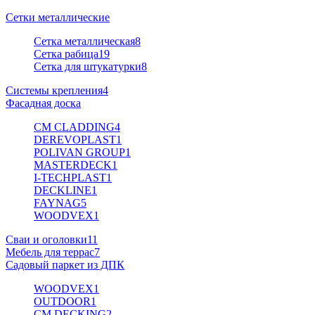
Сетки металлические
Сетка металлическая
8
Сетка рабица
19
Сетка для штукатурки
8
Системы крепления
4
Фасадная доска
CM CLADDING
4
DEREVOPLAST
1
POLIVAN GROUP
1
MASTERDECK
1
I-TECHPLAST
1
DECKLINE
1
FAYNAG
5
WOODVEX
1
Сваи и оголовки
11
Мебель для террас
7
Садовый паркет из ДПК
WOODVEX
1
OUTDOOR
1
CM DECKING
2