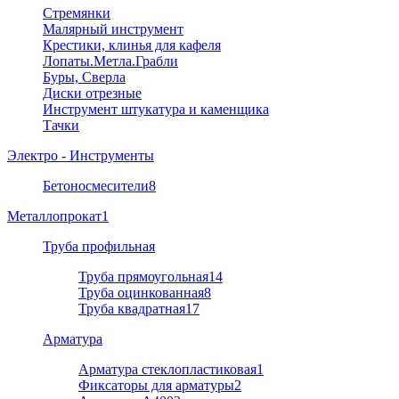
Стремянки
Малярный инструмент
Крестики, клинья для кафеля
Лопаты.Метла.Грабли
Буры, Сверла
Диски отрезные
Инструмент штукатура и каменщика
Тачки
Электро - Инструменты
Бетоносмесители
8
Металлопрокат
1
Труба профильная
Труба прямоугольная
14
Труба оцинкованная
8
Труба квадратная
17
Арматура
Арматура стеклопластиковая
1
Фиксаторы для арматуры
2