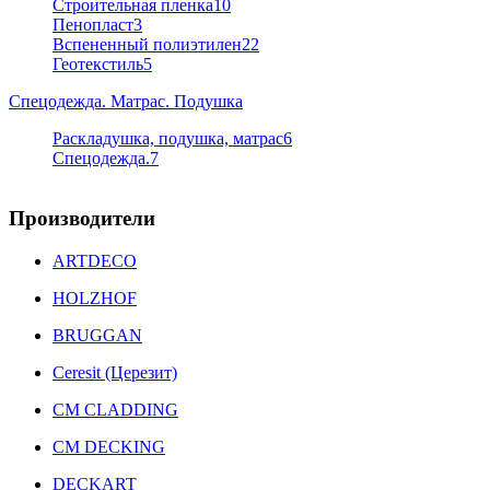
Строительная пленка
10
Пенопласт
3
Вспененный полиэтилен
22
Геотекстиль
5
Спецодежда. Матрас. Подушка
Раскладушка, подушка, матрас
6
Спецодежда.
7
Производители
ARTDECO
HOLZHOF
BRUGGAN
Ceresit (Церезит)
CM CLADDING
CM DECKING
DECKART