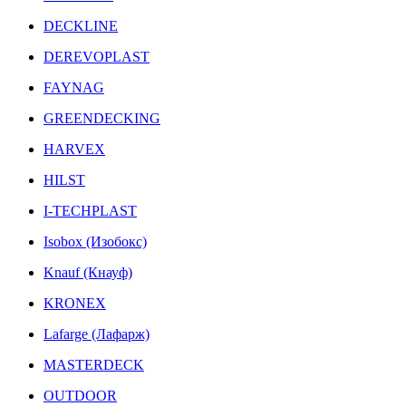
DECKLINE
DEREVOPLAST
FAYNAG
GREENDECKING
HARVEX
HILST
I-TECHPLAST
Isobox (Изобокс)
Knauf (Кнауф)
KRONEX
Lafarge (Лафарж)
MASTERDECK
OUTDOOR