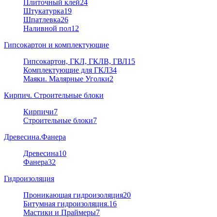
Плиточный клей
24
Штукатурка
19
Шпатлевка
26
Наливной пол
12
Гипсокартон и комплектующие
Гипсокартон, ГКЛ, ГКЛВ, ГВЛ
15
Комплектующие для ГКЛ
34
Маяки. Малярные Уголки
2
Кирпич. Строительные блоки
Кирпичи
7
Строительные блоки
7
Древесина.Фанера
Древесина
10
Фанера
32
Гидроизоляция
Проникающая гидроизоляция
20
Битумная гидроизоляция.
16
Мастики и Праймеры
7