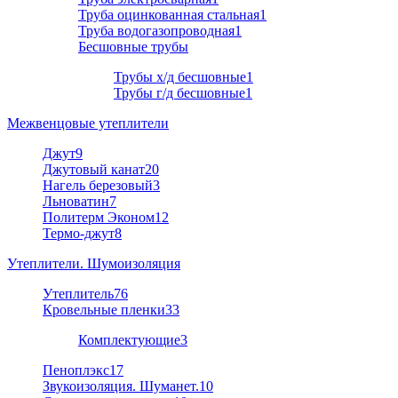
Труба оцинкованная стальная
1
Труба водогазопроводная
1
Бесшовные трубы
Трубы х/д бесшовные
1
Трубы г/д бесшовные
1
Межвенцовые утеплители
Джут
9
Джутовый канат
20
Нагель березовый
3
Льноватин
7
Политерм Эконом
12
Термо-джут
8
Утеплители. Шумоизоляция
Утеплитель
76
Кровельные пленки
33
Комплектующие
3
Пеноплэкс
17
Звукоизоляция. Шуманет.
10