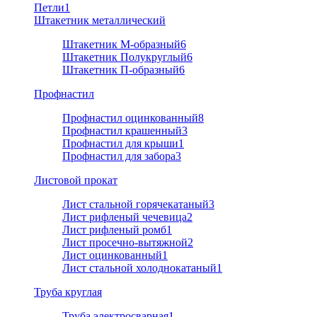
Петли
1
Штакетник металлический
Штакетник М-образный
6
Штакетник Полукруглый
6
Штакетник П-образный
6
Профнастил
Профнастил оцинкованный
8
Профнастил крашенный
3
Профнастил для крыши
1
Профнастил для забора
3
Листовой прокат
Лист стальной горячекатаный
3
Лист рифленый чечевица
2
Лист рифленый ромб
1
Лист просечно-вытяжной
2
Лист оцинкованный
1
Лист стальной холоднокатаный
1
Труба круглая
Труба электросварная
1