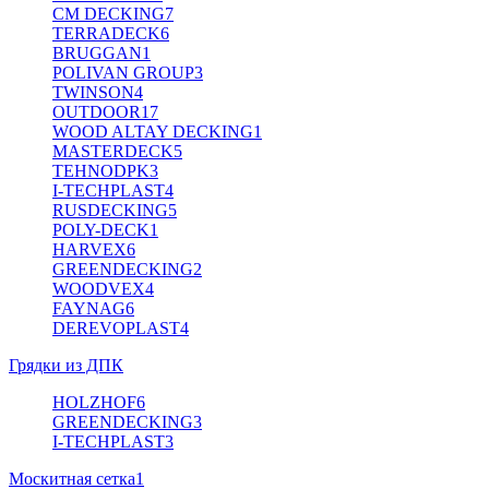
CM DECKING
7
TERRADECK
6
BRUGGAN
1
POLIVAN GROUP
3
TWINSON
4
OUTDOOR
17
WOOD ALTAY DECKING
1
MASTERDECK
5
TEHNODPK
3
I-TECHPLAST
4
RUSDECKING
5
POLY-DECK
1
HARVEX
6
GREENDECKING
2
WOODVEX
4
FAYNAG
6
DEREVOPLAST
4
Грядки из ДПК
HOLZHOF
6
GREENDECKING
3
I-TECHPLAST
3
Москитная сетка
1