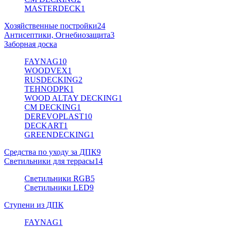
MASTERDECK
1
Хозяйственные постройки
24
Антисептики, Огнебиозащита
3
Заборная доска
FAYNAG
10
WOODVEX
1
RUSDECKING
2
TEHNODPK
1
WOOD ALTAY DECKING
1
CM DECKING
1
DEREVOPLAST
10
DECKART
1
GREENDECKING
1
Средства по уходу за ДПК
9
Светильники для террасы
14
Светильники RGB
5
Светильники LED
9
Ступени из ДПК
FAYNAG
1