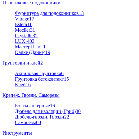
Пластиковые подоконники
Фурнитура для подоконников
13
Vitrage
17
Estera
11
Moeller
31
Crystallit
35
LUX-40
3
МастерПласт
1
Danke (Данке)
19
Грунтовки и клей
2
Акриловая грунтовка
6
Грунтовка бетоконтакт
15
Клей
16
Крепеж. Гвозди. Саморезы
Болты анкерные
16
Дюбеля для изоляции (Гриб)
30
Дюбель-гвозди. Гвозди
22
Саморезы
60
Инструменты