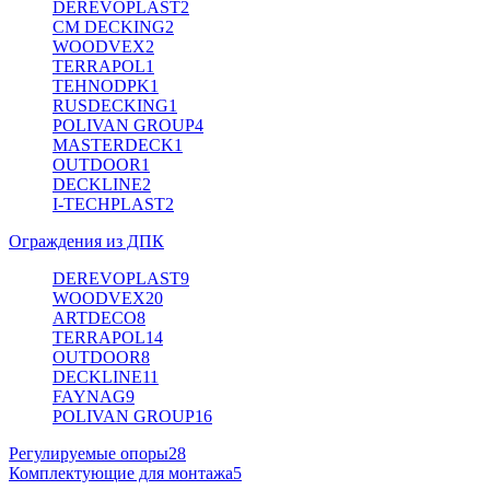
DEREVOPLAST
2
CM DECKING
2
WOODVEX
2
TERRAPOL
1
TEHNODPK
1
RUSDECKING
1
POLIVAN GROUP
4
MASTERDECK
1
OUTDOOR
1
DECKLINE
2
I-TECHPLAST
2
Ограждения из ДПК
DEREVOPLAST
9
WOODVEX
20
ARTDECO
8
TERRAPOL
14
OUTDOOR
8
DECKLINE
11
FAYNAG
9
POLIVAN GROUP
16
Регулируемые опоры
28
Комплектующие для монтажа
5