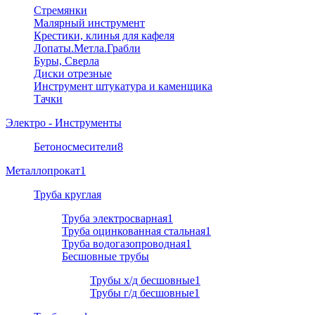
Стремянки
Малярный инструмент
Крестики, клинья для кафеля
Лопаты.Метла.Грабли
Буры, Сверла
Диски отрезные
Инструмент штукатура и каменщика
Тачки
Электро - Инструменты
Бетоносмесители
8
Металлопрокат
1
Труба круглая
Труба электросварная
1
Труба оцинкованная стальная
1
Труба водогазопроводная
1
Бесшовные трубы
Трубы х/д бесшовные
1
Трубы г/д бесшовные
1