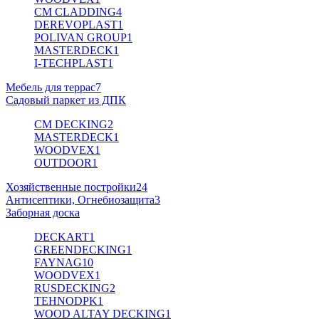
CM CLADDING
4
DEREVOPLAST
1
POLIVAN GROUP
1
MASTERDECK
1
I-TECHPLAST
1
Мебель для террас
7
Садовый паркет из ДПК
CM DECKING
2
MASTERDECK
1
WOODVEX
1
OUTDOOR
1
Хозяйственные постройки
24
Антисептики, Огнебиозащита
3
Заборная доска
DECKART
1
GREENDECKING
1
FAYNAG
10
WOODVEX
1
RUSDECKING
2
TEHNODPK
1
WOOD ALTAY DECKING
1