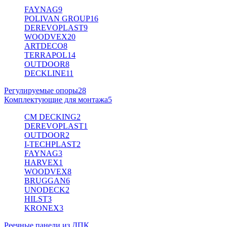
FAYNAG
9
POLIVAN GROUP
16
DEREVOPLAST
9
WOODVEX
20
ARTDECO
8
TERRAPOL
14
OUTDOOR
8
DECKLINE
11
Регулируемые опоры
28
Комплектующие для монтажа
5
CM DECKING
2
DEREVOPLAST
1
OUTDOOR
2
I-TECHPLAST
2
FAYNAG
3
HARVEX
1
WOODVEX
8
BRUGGAN
6
UNODECK
2
HILST
3
KRONEX
3
Реечные панели из ДПК