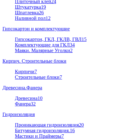
Плиточный клей
24
Штукатурка
19
Шпатлевка
26
Наливной пол
12
Гипсокартон и комплектующие
Гипсокартон, ГКЛ, ГКЛВ, ГВЛ
15
Комплектующие для ГКЛ
34
Маяки. Малярные Уголки
2
Кирпич. Строительные блоки
Кирпичи
7
Строительные блоки
7
Древесина.Фанера
Древесина
10
Фанера
32
Гидроизоляция
Проникающая гидроизоляция
20
Битумная гидроизоляция.
16
Мастики и Праймеры
7