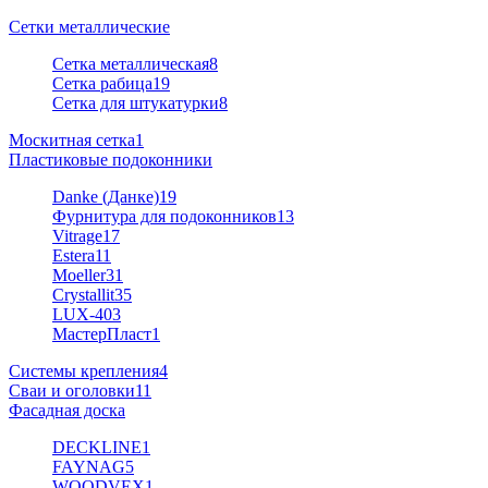
Сетки металлические
Сетка металлическая
8
Сетка рабица
19
Сетка для штукатурки
8
Москитная сетка
1
Пластиковые подоконники
Danke (Данке)
19
Фурнитура для подоконников
13
Vitrage
17
Estera
11
Moeller
31
Crystallit
35
LUX-40
3
МастерПласт
1
Системы крепления
4
Сваи и оголовки
11
Фасадная доска
DECKLINE
1
FAYNAG
5
WOODVEX
1