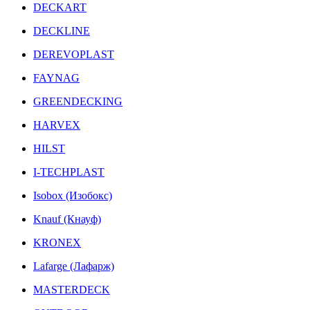
DECKART
DECKLINE
DEREVOPLAST
FAYNAG
GREENDECKING
HARVEX
HILST
I-TECHPLAST
Isobox (Изобокс)
Knauf (Кнауф)
KRONEX
Lafarge (Лафарж)
MASTERDECK