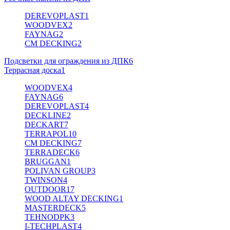
DEREVOPLAST
1
WOODVEX
2
FAYNAG
2
CM DECKING
2
Подсветки для ограждения из ДПК
6
Террасная доска
1
WOODVEX
4
FAYNAG
6
DEREVOPLAST
4
DECKLINE
2
DECKART
7
TERRAPOL
10
CM DECKING
7
TERRADECK
6
BRUGGAN
1
POLIVAN GROUP
3
TWINSON
4
OUTDOOR
17
WOOD ALTAY DECKING
1
MASTERDECK
5
TEHNODPK
3
I-TECHPLAST
4