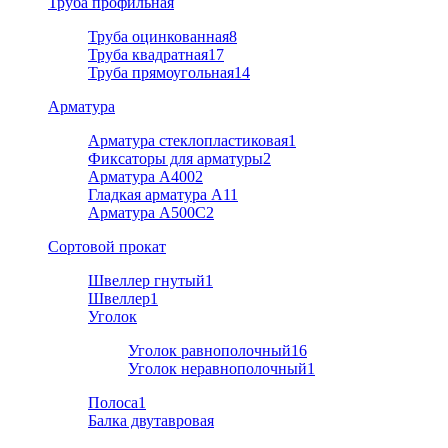
Труба профильная
Труба оцинкованная
8
Труба квадратная
17
Труба прямоугольная
14
Арматура
Арматура стеклопластиковая
1
Фиксаторы для арматуры
2
Арматура А400
2
Гладкая арматура А1
1
Арматура A500C
2
Cортовой прокат
Швеллер гнутый
1
Швеллер
1
Уголок
Уголок равнополочный
16
Уголок неравнополочный
1
Полоса
1
Балка двутавровая