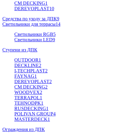
CM DECKING
1
DEREVOPLAST
10
Средства по уходу за ДПК
9
Светильники для террасы
14
Светильники RGB
5
Светильники LED
9
Ступени из ДПК
OUTDOOR
1
DECKLINE
2
I-TECHPLAST
2
FAYNAG
1
DEREVOPLAST
2
CM DECKING
2
WOODVEX
2
TERRAPOL
1
TEHNODPK
1
RUSDECKING
1
POLIVAN GROUP
4
MASTERDECK
1
Ограждения из ДПК