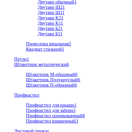
Двутавр обычный
1
Двутавр Ш2
1
Двутавр Ш1
1
Двутавр К2
1
Двутавр К1
1
Двутавр Б2
1
Двутавр Б1
1
Проволока вязальная
2
Квадрат стальной
1
Петли
1
Штакетник металлический
Штакетник М-образный
6
Штакетник Полукруглый
6
Штакетник П-образный
6
Профнастил
Профнастил для крыши
1
Профнастил для забора
3
Профнастил оцинкованный
8
Профнастил крашенный
3
Листовой прокат