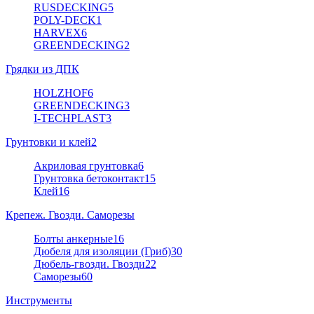
RUSDECKING
5
POLY-DECK
1
HARVEX
6
GREENDECKING
2
Грядки из ДПК
HOLZHOF
6
GREENDECKING
3
I-TECHPLAST
3
Грунтовки и клей
2
Акриловая грунтовка
6
Грунтовка бетоконтакт
15
Клей
16
Крепеж. Гвозди. Саморезы
Болты анкерные
16
Дюбеля для изоляции (Гриб)
30
Дюбель-гвозди. Гвозди
22
Саморезы
60
Инструменты