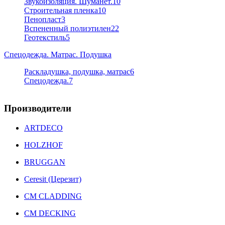
Звукоизоляция. Шуманет.
10
Строительная пленка
10
Пенопласт
3
Вспененный полиэтилен
22
Геотекстиль
5
Спецодежда. Матрас. Подушка
Раскладушка, подушка, матрас
6
Спецодежда.
7
Производители
ARTDECO
HOLZHOF
BRUGGAN
Ceresit (Церезит)
CM CLADDING
CM DECKING