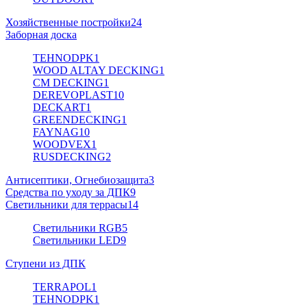
Хозяйственные постройки
24
Заборная доска
TEHNODPK
1
WOOD ALTAY DECKING
1
CM DECKING
1
DEREVOPLAST
10
DECKART
1
GREENDECKING
1
FAYNAG
10
WOODVEX
1
RUSDECKING
2
Антисептики, Огнебиозащита
3
Средства по уходу за ДПК
9
Светильники для террасы
14
Светильники RGB
5
Светильники LED
9
Ступени из ДПК
TERRAPOL
1
TEHNODPK
1