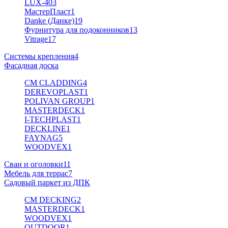
LUX-40
3
МастерПласт
1
Danke (Данке)
19
Фурнитура для подоконников
13
Vitrage
17
Системы крепления
4
Фасадная доска
CM CLADDING
4
DEREVOPLAST
1
POLIVAN GROUP
1
MASTERDECK
1
I-TECHPLAST
1
DECKLINE
1
FAYNAG
5
WOODVEX
1
Сваи и оголовки
11
Мебель для террас
7
Садовый паркет из ДПК
CM DECKING
2
MASTERDECK
1
WOODVEX
1
OUTDOOR
1