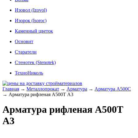
Изовол (Izovol)
Изорок (Isoroc)
Каменный цветок
Основит
Старатели
Стенотек (Stenotek)
ТехноНиколь
Главная
→
Металлопрокат
→
Арматура
→
Арматура A500C
→
Арматура рифленая А500Т А3
Арматура рифленая А500Т
А3