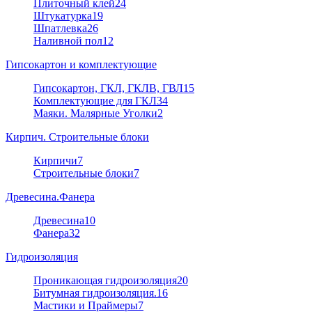
Плиточный клей
24
Штукатурка
19
Шпатлевка
26
Наливной пол
12
Гипсокартон и комплектующие
Гипсокартон, ГКЛ, ГКЛВ, ГВЛ
15
Комплектующие для ГКЛ
34
Маяки. Малярные Уголки
2
Кирпич. Строительные блоки
Кирпичи
7
Строительные блоки
7
Древесина.Фанера
Древесина
10
Фанера
32
Гидроизоляция
Проникающая гидроизоляция
20
Битумная гидроизоляция.
16
Мастики и Праймеры
7