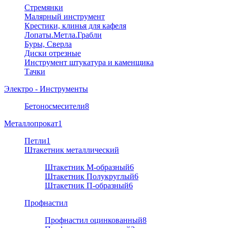
Стремянки
Малярный инструмент
Крестики, клинья для кафеля
Лопаты.Метла.Грабли
Буры, Сверла
Диски отрезные
Инструмент штукатура и каменщика
Тачки
Электро - Инструменты
Бетоносмесители
8
Металлопрокат
1
Петли
1
Штакетник металлический
Штакетник М-образный
6
Штакетник Полукруглый
6
Штакетник П-образный
6
Профнастил
Профнастил оцинкованный
8