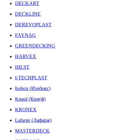
DECKART
DECKLINE
DEREVOPLAST
FAYNAG
GREENDECKING
HARVEX
HILST
I-TECHPLAST
Isobox (Изобокс)
Knauf (Кнауф)
KRONEX
Lafarge (Лафарж)
MASTERDECK