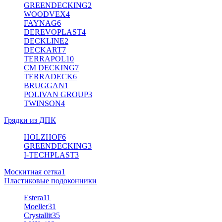
GREENDECKING
2
WOODVEX
4
FAYNAG
6
DEREVOPLAST
4
DECKLINE
2
DECKART
7
TERRAPOL
10
CM DECKING
7
TERRADECK
6
BRUGGAN
1
POLIVAN GROUP
3
TWINSON
4
Грядки из ДПК
HOLZHOF
6
GREENDECKING
3
I-TECHPLAST
3
Москитная сетка
1
Пластиковые подоконники
Estera
11
Moeller
31
Crystallit
35