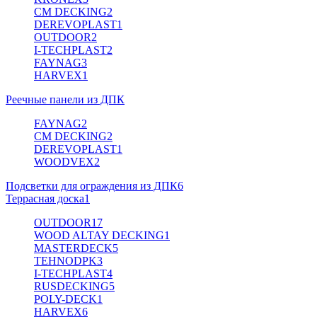
CM DECKING
2
DEREVOPLAST
1
OUTDOOR
2
I-TECHPLAST
2
FAYNAG
3
HARVEX
1
Реечные панели из ДПК
FAYNAG
2
CM DECKING
2
DEREVOPLAST
1
WOODVEX
2
Подсветки для ограждения из ДПК
6
Террасная доска
1
OUTDOOR
17
WOOD ALTAY DECKING
1
MASTERDECK
5
TEHNODPK
3
I-TECHPLAST
4
RUSDECKING
5
POLY-DECK
1
HARVEX
6