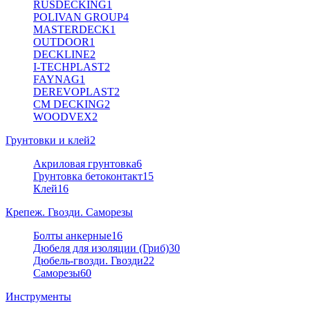
RUSDECKING
1
POLIVAN GROUP
4
MASTERDECK
1
OUTDOOR
1
DECKLINE
2
I-TECHPLAST
2
FAYNAG
1
DEREVOPLAST
2
CM DECKING
2
WOODVEX
2
Грунтовки и клей
2
Акриловая грунтовка
6
Грунтовка бетоконтакт
15
Клей
16
Крепеж. Гвозди. Саморезы
Болты анкерные
16
Дюбеля для изоляции (Гриб)
30
Дюбель-гвозди. Гвозди
22
Саморезы
60
Инструменты