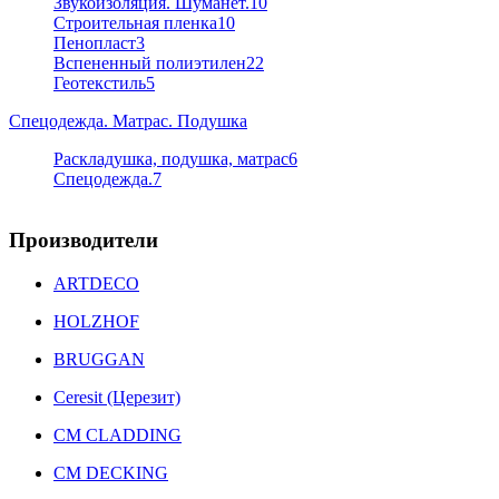
Звукоизоляция. Шуманет.
10
Строительная пленка
10
Пенопласт
3
Вспененный полиэтилен
22
Геотекстиль
5
Спецодежда. Матрас. Подушка
Раскладушка, подушка, матрас
6
Спецодежда.
7
Производители
ARTDECO
HOLZHOF
BRUGGAN
Ceresit (Церезит)
CM CLADDING
CM DECKING