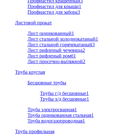
Профнастил крашенный
3
Профнастил для крыши
1
Профнастил для забора
3
Листовой прокат
Лист оцинкованный
1
Лист стальной холоднокатаный
1
Лист стальной горячекатаный
3
Лист рифленый чечевица
2
Лист рифленый ромб
1
Лист просечно-вытяжной
2
Труба круглая
Бесшовные трубы
Трубы г/д бесшовные
1
Трубы х/д бесшовные
1
Труба электросварная
1
Труба оцинкованная стальная
1
Труба водогазопроводная
1
Труба профильная