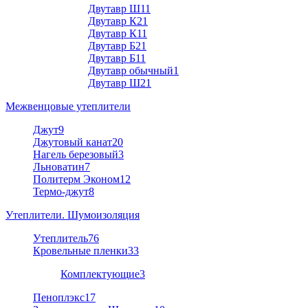
Двутавр Ш1
1
Двутавр К2
1
Двутавр К1
1
Двутавр Б2
1
Двутавр Б1
1
Двутавр обычный
1
Двутавр Ш2
1
Межвенцовые утеплители
Джут
9
Джутовый канат
20
Нагель березовый
3
Льноватин
7
Политерм Эконом
12
Термо-джут
8
Утеплители. Шумоизоляция
Утеплитель
76
Кровельные пленки
33
Комплектующие
3
Пеноплэкс
17