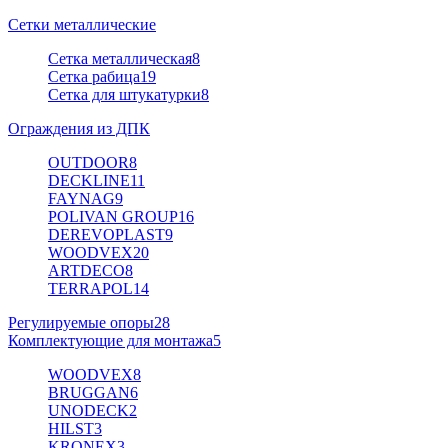
Сетки металлические
Сетка металлическая
8
Сетка рабица
19
Сетка для штукатурки
8
Ограждения из ДПК
OUTDOOR
8
DECKLINE
11
FAYNAG
9
POLIVAN GROUP
16
DEREVOPLAST
9
WOODVEX
20
ARTDECO
8
TERRAPOL
14
Регулируемые опоры
28
Комплектующие для монтажа
5
WOODVEX
8
BRUGGAN
6
UNODECK
2
HILST
3
KRONEX
3