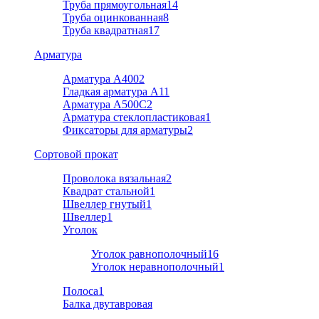
Труба прямоугольная
14
Труба оцинкованная
8
Труба квадратная
17
Арматура
Арматура А400
2
Гладкая арматура А1
1
Арматура A500C
2
Арматура стеклопластиковая
1
Фиксаторы для арматуры
2
Cортовой прокат
Проволока вязальная
2
Квадрат стальной
1
Швеллер гнутый
1
Швеллер
1
Уголок
Уголок равнополочный
16
Уголок неравнополочный
1
Полоса
1
Балка двутавровая