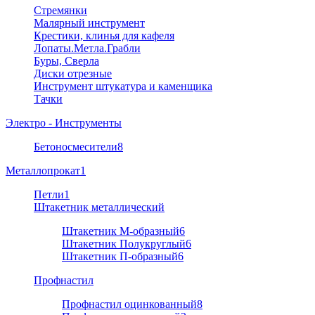
Стремянки
Малярный инструмент
Крестики, клинья для кафеля
Лопаты.Метла.Грабли
Буры, Сверла
Диски отрезные
Инструмент штукатура и каменщика
Тачки
Электро - Инструменты
Бетоносмесители
8
Металлопрокат
1
Петли
1
Штакетник металлический
Штакетник М-образный
6
Штакетник Полукруглый
6
Штакетник П-образный
6
Профнастил
Профнастил оцинкованный
8