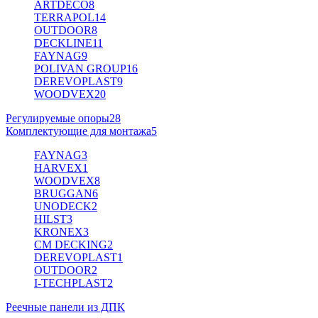
ARTDECO
8
TERRAPOL
14
OUTDOOR
8
DECKLINE
11
FAYNAG
9
POLIVAN GROUP
16
DEREVOPLAST
9
WOODVEX
20
Регулируемые опоры
28
Комплектующие для монтажа
5
FAYNAG
3
HARVEX
1
WOODVEX
8
BRUGGAN
6
UNODECK
2
HILST
3
KRONEX
3
CM DECKING
2
DEREVOPLAST
1
OUTDOOR
2
I-TECHPLAST
2
Реечные панели из ДПК