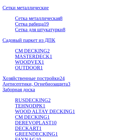
Сетки металлические
Сетка металлическая
8
Сетка рабица
19
Сетка для штукатурки
8
Садовый паркет из ДПК
CM DECKING
2
MASTERDECK
1
WOODVEX
1
OUTDOOR
1
Хозяйственные постройки
24
Антисептики, Огнебиозащита
3
Заборная доска
RUSDECKING
2
TEHNODPK
1
WOOD ALTAY DECKING
1
CM DECKING
1
DEREVOPLAST
10
DECKART
1
GREENDECKING
1
FAYNAG
10