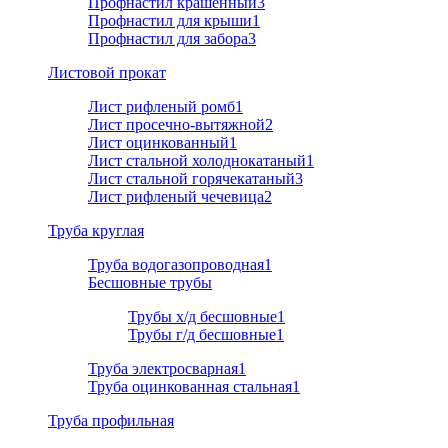
Профнастил крашенный
3
Профнастил для крыши
1
Профнастил для забора
3
Листовой прокат
Лист рифленый ромб
1
Лист просечно-вытяжной
2
Лист оцинкованный
1
Лист стальной холоднокатаный
1
Лист стальной горячекатаный
3
Лист рифленый чечевица
2
Труба круглая
Труба водогазопроводная
1
Бесшовные трубы
Трубы х/д бесшовные
1
Трубы г/д бесшовные
1
Труба электросварная
1
Труба оцинкованная стальная
1
Труба профильная