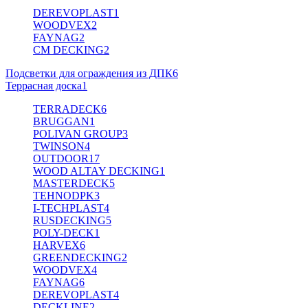
DEREVOPLAST
1
WOODVEX
2
FAYNAG
2
CM DECKING
2
Подсветки для ограждения из ДПК
6
Террасная доска
1
TERRADECK
6
BRUGGAN
1
POLIVAN GROUP
3
TWINSON
4
OUTDOOR
17
WOOD ALTAY DECKING
1
MASTERDECK
5
TEHNODPK
3
I-TECHPLAST
4
RUSDECKING
5
POLY-DECK
1
HARVEX
6
GREENDECKING
2
WOODVEX
4
FAYNAG
6
DEREVOPLAST
4
DECKLINE
2