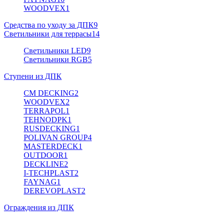
WOODVEX
1
Средства по уходу за ДПК
9
Светильники для террасы
14
Светильники LED
9
Светильники RGB
5
Ступени из ДПК
CM DECKING
2
WOODVEX
2
TERRAPOL
1
TEHNODPK
1
RUSDECKING
1
POLIVAN GROUP
4
MASTERDECK
1
OUTDOOR
1
DECKLINE
2
I-TECHPLAST
2
FAYNAG
1
DEREVOPLAST
2
Ограждения из ДПК