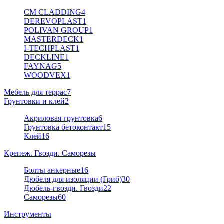
CM CLADDING
4
DEREVOPLAST
1
POLIVAN GROUP
1
MASTERDECK
1
I-TECHPLAST
1
DECKLINE
1
FAYNAG
5
WOODVEX
1
Мебель для террас
7
Грунтовки и клей
2
Акриловая грунтовка
6
Грунтовка бетоконтакт
15
Клей
16
Крепеж. Гвозди. Саморезы
Болты анкерные
16
Дюбеля для изоляции (Гриб)
30
Дюбель-гвозди. Гвозди
22
Саморезы
60
Инструменты