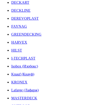
DECKART
DECKLINE
DEREVOPLAST
FAYNAG
GREENDECKING
HARVEX
HILST
I-TECHPLAST
Isobox (Изобокс)
Knauf (Кнауф)
KRONEX
Lafarge (Лафарж)
MASTERDECK