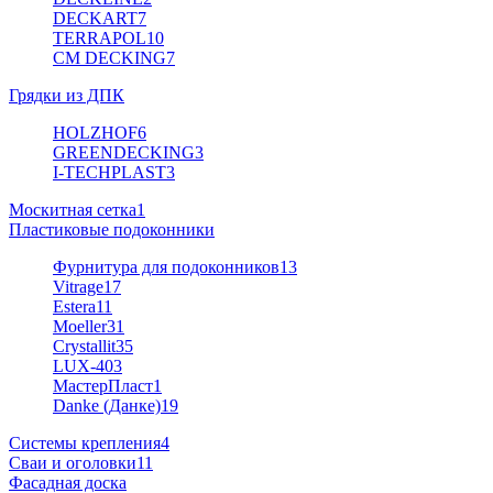
DECKART
7
TERRAPOL
10
CM DECKING
7
Грядки из ДПК
HOLZHOF
6
GREENDECKING
3
I-TECHPLAST
3
Москитная сетка
1
Пластиковые подоконники
Фурнитура для подоконников
13
Vitrage
17
Estera
11
Moeller
31
Crystallit
35
LUX-40
3
МастерПласт
1
Danke (Данке)
19
Системы крепления
4
Сваи и оголовки
11
Фасадная доска