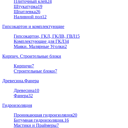
Плиточный клей
24
Штукатурка
19
Шпатлевка
26
Наливной пол
12
Гипсокартон и комплектующие
Гипсокартон, ГКЛ, ГКЛВ, ГВЛ
15
Комплектующие для ГКЛ
34
Маяки. Малярные Уголки
2
Кирпич. Строительные блоки
Кирпичи
7
Строительные блоки
7
Древесина.Фанера
Древесина
10
Фанера
32
Гидроизоляция
Проникающая гидроизоляция
20
Битумная гидроизоляция.
16
Мастики и Праймеры
7