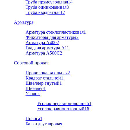
Труба прямоугольная
14
Труба оцинкованная
8
Труба квадратная
17
Арматура
Арматура стеклопластиковая
1
Фиксаторы для арматуры
2
Арматура А400
2
Гладкая арматура А1
1
Арматура A500C
2
Cортовой прокат
Проволока вязальная
2
Квадрат стальной
1
Швеллер гнутый
1
Швеллер
1
Уголок
Уголок неравнополочный
1
Уголок равнополочный
16
Полоса
1
Балка двутавровая