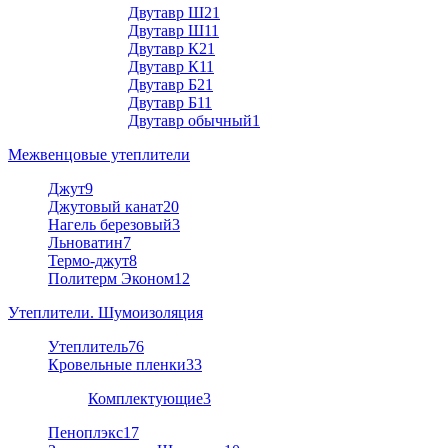
Двутавр Ш2
1
Двутавр Ш1
1
Двутавр К2
1
Двутавр К1
1
Двутавр Б2
1
Двутавр Б1
1
Двутавр обычный
1
Межвенцовые утеплители
Джут
9
Джутовый канат
20
Нагель березовый
3
Льноватин
7
Термо-джут
8
Политерм Эконом
12
Утеплители. Шумоизоляция
Утеплитель
76
Кровельные пленки
33
Комплектующие
3
Пеноплэкс
17