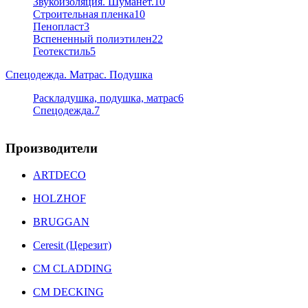
Звукоизоляция. Шуманет.
10
Строительная пленка
10
Пенопласт
3
Вспененный полиэтилен
22
Геотекстиль
5
Спецодежда. Матрас. Подушка
Раскладушка, подушка, матрас
6
Спецодежда.
7
Производители
ARTDECO
HOLZHOF
BRUGGAN
Ceresit (Церезит)
CM CLADDING
CM DECKING