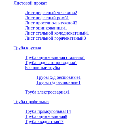
Листовой прокат
Лист рифленый чечевица
2
Лист рифленый ромб
1
Лист просечно-вытяжной
2
Лист оцинкованный
1
Лист стальной холоднокатаный
1
Лист стальной горячекатаный
3
Труба круглая
Труба оцинкованная стальная
1
Труба водогазопроводная
1
Бесшовные трубы
Трубы х/д бесшовные
1
Трубы г/д бесшовные
1
Труба электросварная
1
Труба профильная
Труба прямоугольная
14
Труба оцинкованная
8
Труба квадратная
17