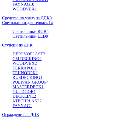
FAYNAG
10
WOODVEX
1
Средства по уходу за ДПК
9
Светильники для террасы
14
Светильники RGB
5
Светильники LED
9
Ступени из ДПК
DEREVOPLAST
2
CM DECKING
2
WOODVEX
2
TERRAPOL
1
TEHNODPK
1
RUSDECKING
1
POLIVAN GROUP
4
MASTERDECK
1
OUTDOOR
1
DECKLINE
2
I-TECHPLAST
2
FAYNAG
1
Ограждения из ДПК