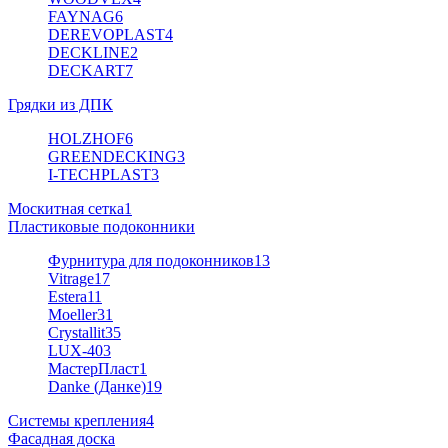
FAYNAG
6
DEREVOPLAST
4
DECKLINE
2
DECKART
7
Грядки из ДПК
HOLZHOF
6
GREENDECKING
3
I-TECHPLAST
3
Москитная сетка
1
Пластиковые подоконники
Фурнитура для подоконников
13
Vitrage
17
Estera
11
Moeller
31
Crystallit
35
LUX-40
3
МастерПласт
1
Danke (Данке)
19
Системы крепления
4
Фасадная доска