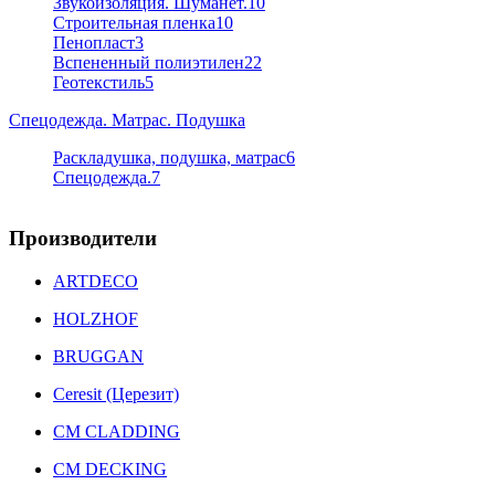
Звукоизоляция. Шуманет.
10
Строительная пленка
10
Пенопласт
3
Вспененный полиэтилен
22
Геотекстиль
5
Спецодежда. Матрас. Подушка
Раскладушка, подушка, матрас
6
Спецодежда.
7
Производители
ARTDECO
HOLZHOF
BRUGGAN
Ceresit (Церезит)
CM CLADDING
CM DECKING