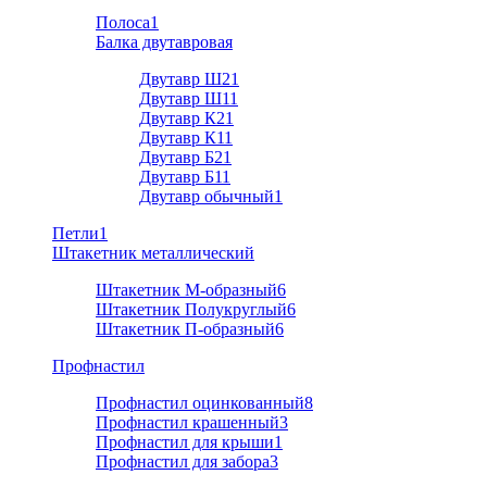
Полоса
1
Балка двутавровая
Двутавр Ш2
1
Двутавр Ш1
1
Двутавр К2
1
Двутавр К1
1
Двутавр Б2
1
Двутавр Б1
1
Двутавр обычный
1
Петли
1
Штакетник металлический
Штакетник М-образный
6
Штакетник Полукруглый
6
Штакетник П-образный
6
Профнастил
Профнастил оцинкованный
8
Профнастил крашенный
3
Профнастил для крыши
1
Профнастил для забора
3