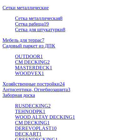
Сетки металлические
Сетка металлическая
8
Сетка рабица
19
Сетка для штукатурки
8
Мебель для террас
7
Садовый паркет из ДПК
OUTDOOR
1
CM DECKING
2
MASTERDECK
1
WOODVEX
1
Хозяйственные постройки
24
Антисептики, Огнебиозащита
3
Заборная доска
RUSDECKING
2
TEHNODPK
1
WOOD ALTAY DECKING
1
CM DECKING
1
DEREVOPLAST
10
DECKART
1
GREENDECKING
1