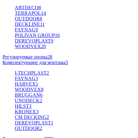
ARTDECO
8
TERRAPOL
14
OUTDOOR
8
DECKLINE
11
FAYNAG
9
POLIVAN GROUP
16
DEREVOPLAST
9
WOODVEX
20
Регулируемые опоры
28
Комплектующие для монтажа
5
I-TECHPLAST
2
FAYNAG
3
HARVEX
1
WOODVEX
8
BRUGGAN
6
UNODECK
2
HILST
3
KRONEX
3
CM DECKING
2
DEREVOPLAST
1
OUTDOOR
2