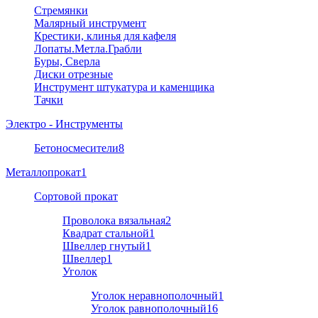
Стремянки
Малярный инструмент
Крестики, клинья для кафеля
Лопаты.Метла.Грабли
Буры, Сверла
Диски отрезные
Инструмент штукатура и каменщика
Тачки
Электро - Инструменты
Бетоносмесители
8
Металлопрокат
1
Cортовой прокат
Проволока вязальная
2
Квадрат стальной
1
Швеллер гнутый
1
Швеллер
1
Уголок
Уголок неравнополочный
1
Уголок равнополочный
16