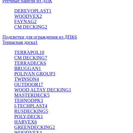
Реечные панели из ДПК
DEREVOPLAST
1
WOODVEX
2
FAYNAG
2
CM DECKING
2
Подсветки для ограждения из ДПК
6
Террасная доска
1
TERRAPOL
10
CM DECKING
7
TERRADECK
6
BRUGGAN
1
POLIVAN GROUP
3
TWINSON
4
OUTDOOR
17
WOOD ALTAY DECKING
1
MASTERDECK
5
TEHNODPK
3
I-TECHPLAST
4
RUSDECKING
5
POLY-DECK
1
HARVEX
6
GREENDECKING
2
WOODVEX
4