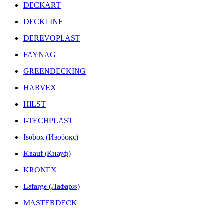
DECKART
DECKLINE
DEREVOPLAST
FAYNAG
GREENDECKING
HARVEX
HILST
I-TECHPLAST
Isobox (Изобокс)
Knauf (Кнауф)
KRONEX
Lafarge (Лафарж)
MASTERDECK