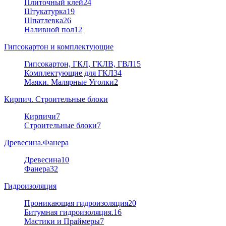
Плиточный клей
24
Штукатурка
19
Шпатлевка
26
Наливной пол
12
Гипсокартон и комплектующие
Гипсокартон, ГКЛ, ГКЛВ, ГВЛ
15
Комплектующие для ГКЛ
34
Маяки. Малярные Уголки
2
Кирпич. Строительные блоки
Кирпичи
7
Строительные блоки
7
Древесина.Фанера
Древесина
10
Фанера
32
Гидроизоляция
Проникающая гидроизоляция
20
Битумная гидроизоляция.
16
Мастики и Праймеры
7