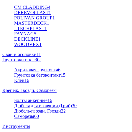
CM CLADDING
4
DEREVOPLAST
1
POLIVAN GROUP
1
MASTERDECK
1
I-TECHPLAST
1
FAYNAG
5
DECKLINE
1
WOODVEX
1
Сваи и оголовки
11
Грунтовки и клей
2
Акриловая грунтовка
6
Грунтовка бетоконтакт
15
Клей
16
Крепеж. Гвозди. Саморезы
Болты анкерные
16
Дюбеля для изоляции (Гриб)
30
Дюбель-гвозди. Гвозди
22
Саморезы
60
Инструменты