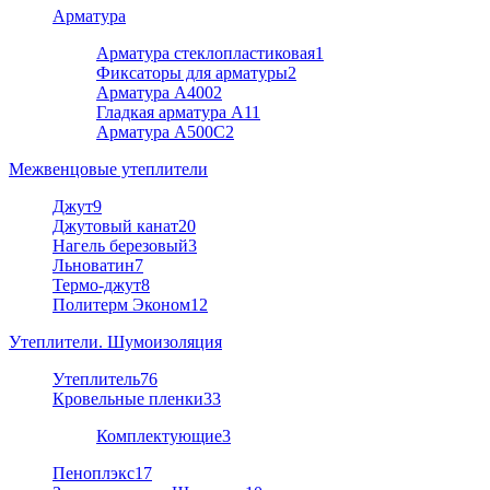
Арматура
Арматура стеклопластиковая
1
Фиксаторы для арматуры
2
Арматура А400
2
Гладкая арматура А1
1
Арматура A500C
2
Межвенцовые утеплители
Джут
9
Джутовый канат
20
Нагель березовый
3
Льноватин
7
Термо-джут
8
Политерм Эконом
12
Утеплители. Шумоизоляция
Утеплитель
76
Кровельные пленки
33
Комплектующие
3
Пеноплэкс
17