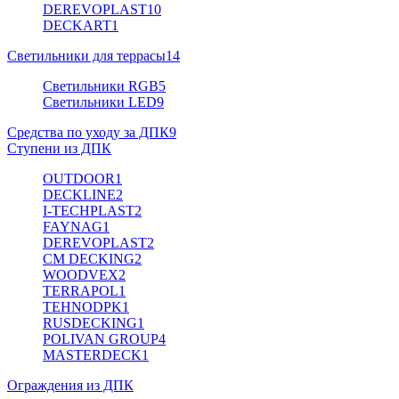
DEREVOPLAST
10
DECKART
1
Светильники для террасы
14
Светильники RGB
5
Светильники LED
9
Средства по уходу за ДПК
9
Ступени из ДПК
OUTDOOR
1
DECKLINE
2
I-TECHPLAST
2
FAYNAG
1
DEREVOPLAST
2
CM DECKING
2
WOODVEX
2
TERRAPOL
1
TEHNODPK
1
RUSDECKING
1
POLIVAN GROUP
4
MASTERDECK
1
Ограждения из ДПК