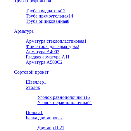
Труба профильная
Труба квадратная
17
Труба прямоугольная
14
Труба оцинкованная
8
Арматура
Арматура стеклопластиковая
1
Фиксаторы для арматуры
2
Арматура А400
2
Гладкая арматура А1
1
Арматура A500C
2
Cортовой прокат
Швеллер
1
Уголок
Уголок равнополочный
16
Уголок неравнополочный
1
Полоса
1
Балка двутавровая
Двутавр Ш2
1