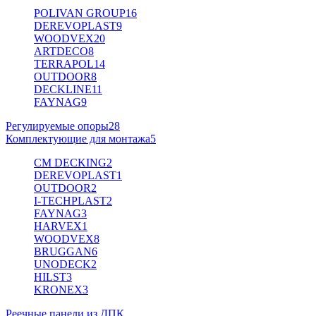
POLIVAN GROUP
16
DEREVOPLAST
9
WOODVEX
20
ARTDECO
8
TERRAPOL
14
OUTDOOR
8
DECKLINE
11
FAYNAG
9
Регулируемые опоры
28
Комплектующие для монтажа
5
CM DECKING
2
DEREVOPLAST
1
OUTDOOR
2
I-TECHPLAST
2
FAYNAG
3
HARVEX
1
WOODVEX
8
BRUGGAN
6
UNODECK
2
HILST
3
KRONEX
3
Реечные панели из ДПК