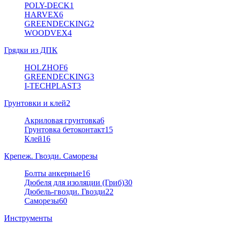
POLY-DECK
1
HARVEX
6
GREENDECKING
2
WOODVEX
4
Грядки из ДПК
HOLZHOF
6
GREENDECKING
3
I-TECHPLAST
3
Грунтовки и клей
2
Акриловая грунтовка
6
Грунтовка бетоконтакт
15
Клей
16
Крепеж. Гвозди. Саморезы
Болты анкерные
16
Дюбеля для изоляции (Гриб)
30
Дюбель-гвозди. Гвозди
22
Саморезы
60
Инструменты