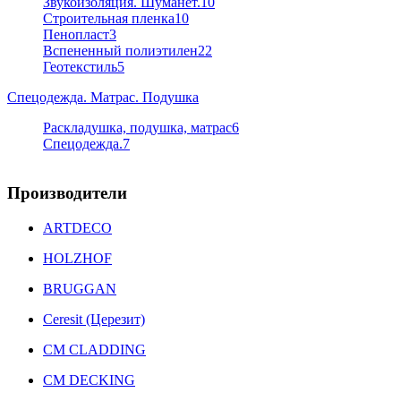
Звукоизоляция. Шуманет.
10
Строительная пленка
10
Пенопласт
3
Вспененный полиэтилен
22
Геотекстиль
5
Спецодежда. Матрас. Подушка
Раскладушка, подушка, матрас
6
Спецодежда.
7
Производители
ARTDECO
HOLZHOF
BRUGGAN
Ceresit (Церезит)
CM CLADDING
CM DECKING