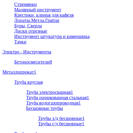
Стремянки
Малярный инструмент
Крестики, клинья для кафеля
Лопаты.Метла.Грабли
Буры, Сверла
Диски отрезные
Инструмент штукатура и каменщика
Тачки
Электро - Инструменты
Бетоносмесители
8
Металлопрокат
1
Труба круглая
Труба электросварная
1
Труба оцинкованная стальная
1
Труба водогазопроводная
1
Бесшовные трубы
Трубы х/д бесшовные
1
Трубы г/д бесшовные
1