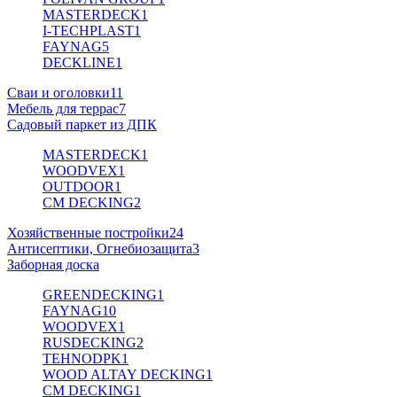
MASTERDECK
1
I-TECHPLAST
1
FAYNAG
5
DECKLINE
1
Сваи и оголовки
11
Мебель для террас
7
Садовый паркет из ДПК
MASTERDECK
1
WOODVEX
1
OUTDOOR
1
CM DECKING
2
Хозяйственные постройки
24
Антисептики, Огнебиозащита
3
Заборная доска
GREENDECKING
1
FAYNAG
10
WOODVEX
1
RUSDECKING
2
TEHNODPK
1
WOOD ALTAY DECKING
1
CM DECKING
1