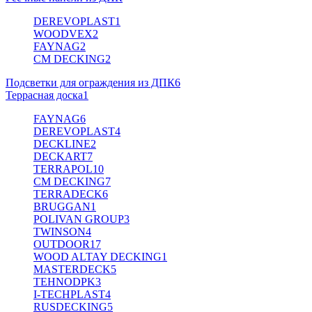
DEREVOPLAST
1
WOODVEX
2
FAYNAG
2
CM DECKING
2
Подсветки для ограждения из ДПК
6
Террасная доска
1
FAYNAG
6
DEREVOPLAST
4
DECKLINE
2
DECKART
7
TERRAPOL
10
CM DECKING
7
TERRADECK
6
BRUGGAN
1
POLIVAN GROUP
3
TWINSON
4
OUTDOOR
17
WOOD ALTAY DECKING
1
MASTERDECK
5
TEHNODPK
3
I-TECHPLAST
4
RUSDECKING
5