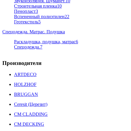
Звукоизоляция. Шуманет.
10
Строительная пленка
10
Пенопласт
3
Вспененный полиэтилен
22
Геотекстиль
5
Спецодежда. Матрас. Подушка
Раскладушка, подушка, матрас
6
Спецодежда.
7
Производители
ARTDECO
HOLZHOF
BRUGGAN
Ceresit (Церезит)
CM CLADDING
CM DECKING