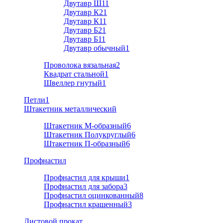
Двутавр Ш1
1
Двутавр К2
1
Двутавр К1
1
Двутавр Б2
1
Двутавр Б1
1
Двутавр обычный
1
Проволока вязальная
2
Квадрат стальной
1
Швеллер гнутый
1
Петли
1
Штакетник металлический
Штакетник М-образный
6
Штакетник Полукруглый
6
Штакетник П-образный
6
Профнастил
Профнастил для крыши
1
Профнастил для забора
3
Профнастил оцинкованный
8
Профнастил крашенный
3
Листовой прокат