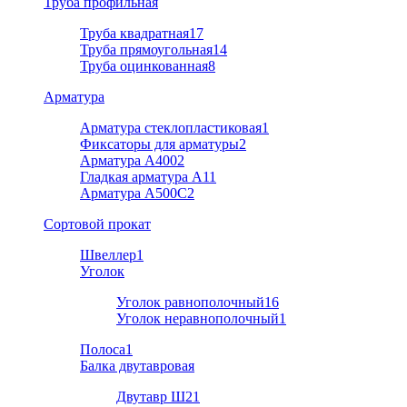
Труба профильная
Труба квадратная
17
Труба прямоугольная
14
Труба оцинкованная
8
Арматура
Арматура стеклопластиковая
1
Фиксаторы для арматуры
2
Арматура А400
2
Гладкая арматура А1
1
Арматура A500C
2
Cортовой прокат
Швеллер
1
Уголок
Уголок равнополочный
16
Уголок неравнополочный
1
Полоса
1
Балка двутавровая
Двутавр Ш2
1