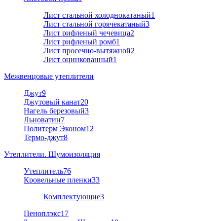
Лист стальной холоднокатаный
1
Лист стальной горячекатаный
3
Лист рифленый чечевица
2
Лист рифленый ромб
1
Лист просечно-вытяжной
2
Лист оцинкованный
1
Межвенцовые утеплители
Джут
9
Джутовый канат
20
Нагель березовый
3
Льноватин
7
Политерм Эконом
12
Термо-джут
8
Утеплители. Шумоизоляция
Утеплитель
76
Кровельные пленки
33
Комплектующие
3
Пеноплэкс
17