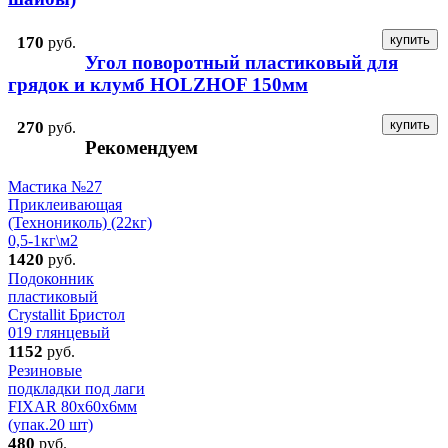
170
руб.
Угол поворотный пластиковый для
грядок и клумб HOLZHOF 150мм
270
руб.
Рекомендуем
Мастика №27
Приклеивающая
(Технониколь) (22кг)
0,5-1кг\м2
1420
руб.
Подоконник
пластиковый
Crystallit Бристол
019 глянцевый
1152
руб.
Резиновые
подкладки под лаги
FIXAR 80х60х6мм
(упак.20 шт)
480
руб.