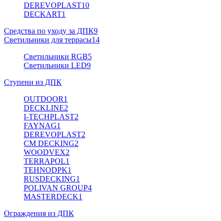
DEREVOPLAST
10
DECKART
1
Средства по уходу за ДПК
9
Светильники для террасы
14
Светильники RGB
5
Светильники LED
9
Ступени из ДПК
OUTDOOR
1
DECKLINE
2
I-TECHPLAST
2
FAYNAG
1
DEREVOPLAST
2
CM DECKING
2
WOODVEX
2
TERRAPOL
1
TEHNODPK
1
RUSDECKING
1
POLIVAN GROUP
4
MASTERDECK
1
Ограждения из ДПК