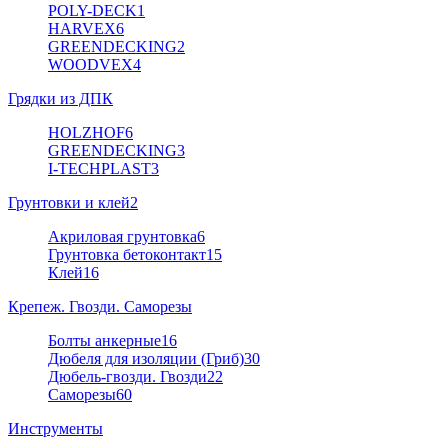
POLY-DECK
1
HARVEX
6
GREENDECKING
2
WOODVEX
4
Грядки из ДПК
HOLZHOF
6
GREENDECKING
3
I-TECHPLAST
3
Грунтовки и клей
2
Акриловая грунтовка
6
Грунтовка бетоконтакт
15
Клей
16
Крепеж. Гвозди. Саморезы
Болты анкерные
16
Дюбеля для изоляции (Гриб)
30
Дюбель-гвозди. Гвозди
22
Саморезы
60
Инструменты