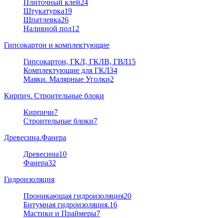
Плиточный клей
24
Штукатурка
19
Шпатлевка
26
Наливной пол
12
Гипсокартон и комплектующие
Гипсокартон, ГКЛ, ГКЛВ, ГВЛ
15
Комплектующие для ГКЛ
34
Маяки. Малярные Уголки
2
Кирпич. Строительные блоки
Кирпичи
7
Строительные блоки
7
Древесина.Фанера
Древесина
10
Фанера
32
Гидроизоляция
Проникающая гидроизоляция
20
Битумная гидроизоляция.
16
Мастики и Праймеры
7