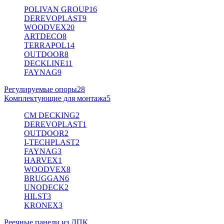
POLIVAN GROUP
16
DEREVOPLAST
9
WOODVEX
20
ARTDECO
8
TERRAPOL
14
OUTDOOR
8
DECKLINE
11
FAYNAG
9
Регулируемые опоры
28
Комплектующие для монтажа
5
CM DECKING
2
DEREVOPLAST
1
OUTDOOR
2
I-TECHPLAST
2
FAYNAG
3
HARVEX
1
WOODVEX
8
BRUGGAN
6
UNODECK
2
HILST
3
KRONEX
3
Реечные панели из ДПК