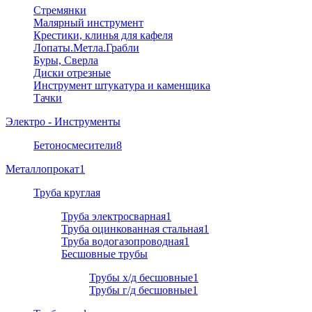
Стремянки
Малярный инструмент
Крестики, клинья для кафеля
Лопаты.Метла.Грабли
Буры, Сверла
Диски отрезные
Инструмент штукатура и каменщика
Тачки
Электро - Инструменты
Бетоносмесители
8
Металлопрокат
1
Труба круглая
Труба электросварная
1
Труба оцинкованная стальная
1
Труба водогазопроводная
1
Бесшовные трубы
Трубы х/д бесшовные
1
Трубы г/д бесшовные
1