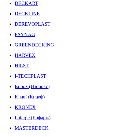
DECKART
DECKLINE
DEREVOPLAST
FAYNAG
GREENDECKING
HARVEX
HILST
I-TECHPLAST
Isobox (Изобокс)
Knauf (Кнауф)
KRONEX
Lafarge (Лафарж)
MASTERDECK