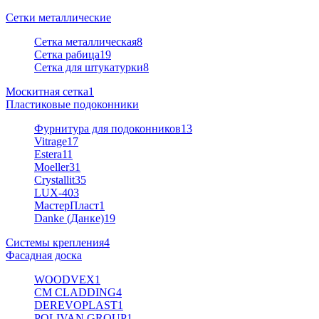
Сетки металлические
Сетка металлическая
8
Сетка рабица
19
Сетка для штукатурки
8
Москитная сетка
1
Пластиковые подоконники
Фурнитура для подоконников
13
Vitrage
17
Estera
11
Moeller
31
Crystallit
35
LUX-40
3
МастерПласт
1
Danke (Данке)
19
Системы крепления
4
Фасадная доска
WOODVEX
1
CM CLADDING
4
DEREVOPLAST
1
POLIVAN GROUP
1