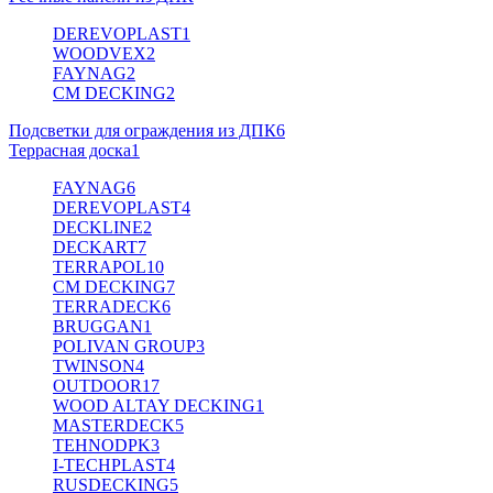
DEREVOPLAST
1
WOODVEX
2
FAYNAG
2
CM DECKING
2
Подсветки для ограждения из ДПК
6
Террасная доска
1
FAYNAG
6
DEREVOPLAST
4
DECKLINE
2
DECKART
7
TERRAPOL
10
CM DECKING
7
TERRADECK
6
BRUGGAN
1
POLIVAN GROUP
3
TWINSON
4
OUTDOOR
17
WOOD ALTAY DECKING
1
MASTERDECK
5
TEHNODPK
3
I-TECHPLAST
4
RUSDECKING
5