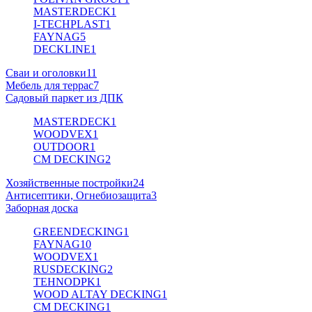
MASTERDECK
1
I-TECHPLAST
1
FAYNAG
5
DECKLINE
1
Сваи и оголовки
11
Мебель для террас
7
Садовый паркет из ДПК
MASTERDECK
1
WOODVEX
1
OUTDOOR
1
CM DECKING
2
Хозяйственные постройки
24
Антисептики, Огнебиозащита
3
Заборная доска
GREENDECKING
1
FAYNAG
10
WOODVEX
1
RUSDECKING
2
TEHNODPK
1
WOOD ALTAY DECKING
1
CM DECKING
1