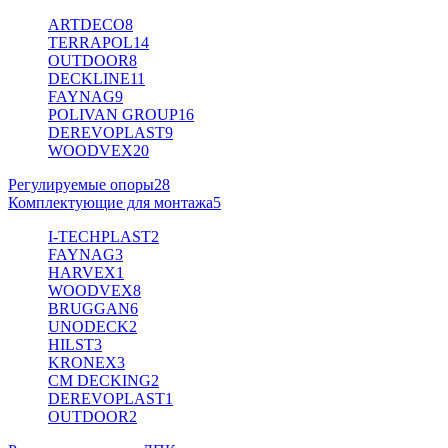
ARTDECO
8
TERRAPOL
14
OUTDOOR
8
DECKLINE
11
FAYNAG
9
POLIVAN GROUP
16
DEREVOPLAST
9
WOODVEX
20
Регулируемые опоры
28
Комплектующие для монтажа
5
I-TECHPLAST
2
FAYNAG
3
HARVEX
1
WOODVEX
8
BRUGGAN
6
UNODECK
2
HILST
3
KRONEX
3
CM DECKING
2
DEREVOPLAST
1
OUTDOOR
2