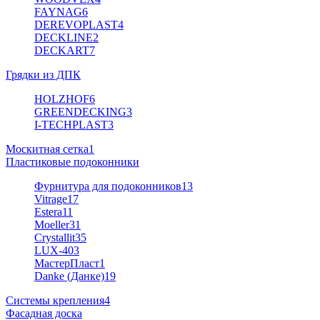
FAYNAG
6
DEREVOPLAST
4
DECKLINE
2
DECKART
7
Грядки из ДПК
HOLZHOF
6
GREENDECKING
3
I-TECHPLAST
3
Москитная сетка
1
Пластиковые подоконники
Фурнитура для подоконников
13
Vitrage
17
Estera
11
Moeller
31
Crystallit
35
LUX-40
3
МастерПласт
1
Danke (Данке)
19
Системы крепления
4
Фасадная доска