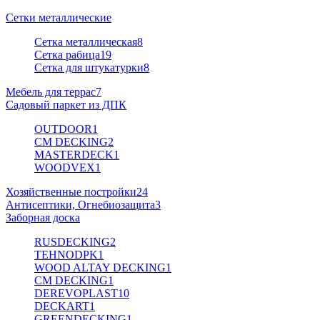
Сетки металлические
Сетка металлическая
8
Сетка рабица
19
Сетка для штукатурки
8
Мебель для террас
7
Садовый паркет из ДПК
OUTDOOR
1
CM DECKING
2
MASTERDECK
1
WOODVEX
1
Хозяйственные постройки
24
Антисептики, Огнебиозащита
3
Заборная доска
RUSDECKING
2
TEHNODPK
1
WOOD ALTAY DECKING
1
CM DECKING
1
DEREVOPLAST
10
DECKART
1
GREENDECKING
1