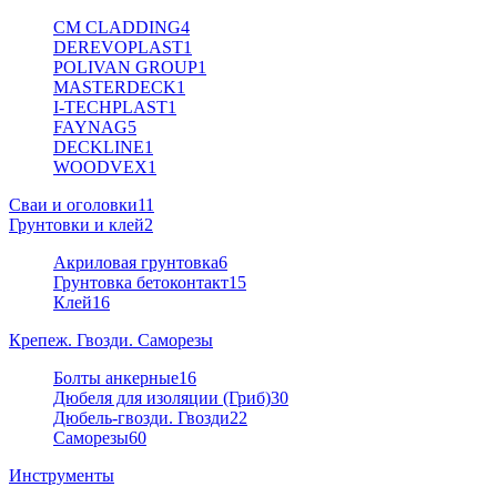
CM CLADDING
4
DEREVOPLAST
1
POLIVAN GROUP
1
MASTERDECK
1
I-TECHPLAST
1
FAYNAG
5
DECKLINE
1
WOODVEX
1
Сваи и оголовки
11
Грунтовки и клей
2
Акриловая грунтовка
6
Грунтовка бетоконтакт
15
Клей
16
Крепеж. Гвозди. Саморезы
Болты анкерные
16
Дюбеля для изоляции (Гриб)
30
Дюбель-гвозди. Гвозди
22
Саморезы
60
Инструменты