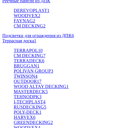
Реечные панели из ДПК
DEREVOPLAST
1
WOODVEX
2
FAYNAG
2
CM DECKING
2
Подсветки для ограждения из ДПК
6
Террасная доска
1
TERRAPOL
10
CM DECKING
7
TERRADECK
6
BRUGGAN
1
POLIVAN GROUP
3
TWINSON
4
OUTDOOR
17
WOOD ALTAY DECKING
1
MASTERDECK
5
TEHNODPK
3
I-TECHPLAST
4
RUSDECKING
5
POLY-DECK
1
HARVEX
6
GREENDECKING
2
WOODVEX
4