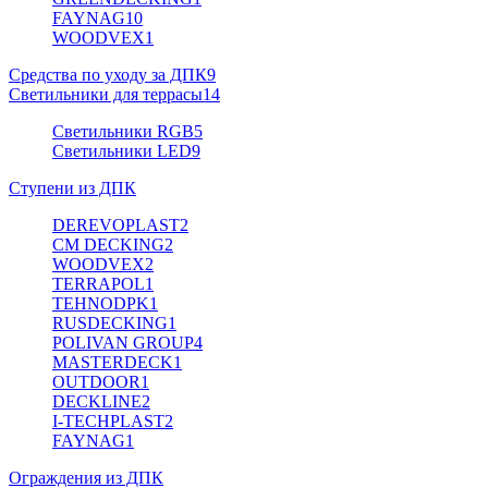
FAYNAG
10
WOODVEX
1
Средства по уходу за ДПК
9
Светильники для террасы
14
Светильники RGB
5
Светильники LED
9
Ступени из ДПК
DEREVOPLAST
2
CM DECKING
2
WOODVEX
2
TERRAPOL
1
TEHNODPK
1
RUSDECKING
1
POLIVAN GROUP
4
MASTERDECK
1
OUTDOOR
1
DECKLINE
2
I-TECHPLAST
2
FAYNAG
1
Ограждения из ДПК