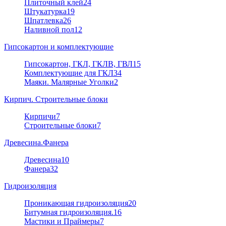
Плиточный клей
24
Штукатурка
19
Шпатлевка
26
Наливной пол
12
Гипсокартон и комплектующие
Гипсокартон, ГКЛ, ГКЛВ, ГВЛ
15
Комплектующие для ГКЛ
34
Маяки. Малярные Уголки
2
Кирпич. Строительные блоки
Кирпичи
7
Строительные блоки
7
Древесина.Фанера
Древесина
10
Фанера
32
Гидроизоляция
Проникающая гидроизоляция
20
Битумная гидроизоляция.
16
Мастики и Праймеры
7