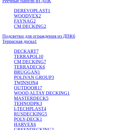
Реечные панели из ДПК
DEREVOPLAST
1
WOODVEX
2
FAYNAG
2
CM DECKING
2
Подсветки для ограждения из ДПК
6
Террасная доска
1
DECKART
7
TERRAPOL
10
CM DECKING
7
TERRADECK
6
BRUGGAN
1
POLIVAN GROUP
3
TWINSON
4
OUTDOOR
17
WOOD ALTAY DECKING
1
MASTERDECK
5
TEHNODPK
3
I-TECHPLAST
4
RUSDECKING
5
POLY-DECK
1
HARVEX
6
GREENDECKING
2