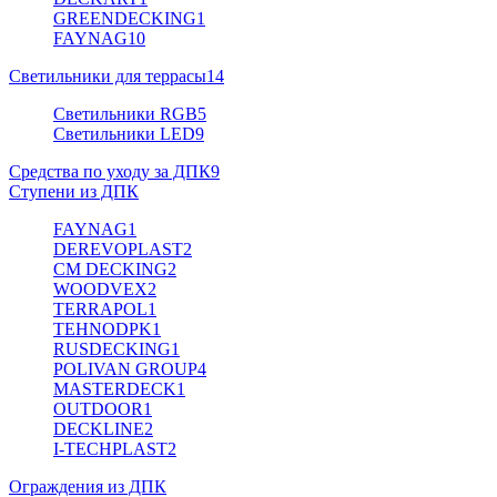
GREENDECKING
1
FAYNAG
10
Светильники для террасы
14
Светильники RGB
5
Светильники LED
9
Средства по уходу за ДПК
9
Ступени из ДПК
FAYNAG
1
DEREVOPLAST
2
CM DECKING
2
WOODVEX
2
TERRAPOL
1
TEHNODPK
1
RUSDECKING
1
POLIVAN GROUP
4
MASTERDECK
1
OUTDOOR
1
DECKLINE
2
I-TECHPLAST
2
Ограждения из ДПК