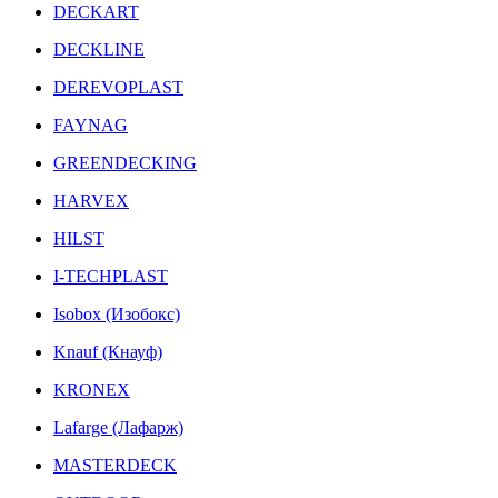
DECKART
DECKLINE
DEREVOPLAST
FAYNAG
GREENDECKING
HARVEX
HILST
I-TECHPLAST
Isobox (Изобокс)
Knauf (Кнауф)
KRONEX
Lafarge (Лафарж)
MASTERDECK