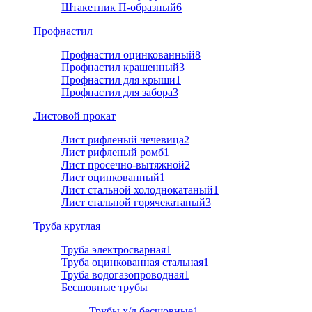
Штакетник П-образный
6
Профнастил
Профнастил оцинкованный
8
Профнастил крашенный
3
Профнастил для крыши
1
Профнастил для забора
3
Листовой прокат
Лист рифленый чечевица
2
Лист рифленый ромб
1
Лист просечно-вытяжной
2
Лист оцинкованный
1
Лист стальной холоднокатаный
1
Лист стальной горячекатаный
3
Труба круглая
Труба электросварная
1
Труба оцинкованная стальная
1
Труба водогазопроводная
1
Бесшовные трубы
Трубы х/д бесшовные
1