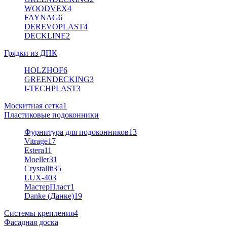
WOODVEX
4
FAYNAG
6
DEREVOPLAST
4
DECKLINE
2
Грядки из ДПК
HOLZHOF
6
GREENDECKING
3
I-TECHPLAST
3
Москитная сетка
1
Пластиковые подоконники
Фурнитура для подоконников
13
Vitrage
17
Estera
11
Moeller
31
Crystallit
35
LUX-40
3
МастерПласт
1
Danke (Данке)
19
Системы крепления
4
Фасадная доска