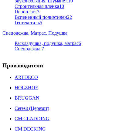
Звукоизоляция. Шуманет.
10
Строительная пленка
10
Пенопласт
3
Вспененный полиэтилен
22
Геотекстиль
5
Спецодежда. Матрас. Подушка
Раскладушка, подушка, матрас
6
Спецодежда.
7
Производители
ARTDECO
HOLZHOF
BRUGGAN
Ceresit (Церезит)
CM CLADDING
CM DECKING