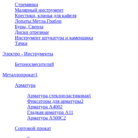
Стремянки
Малярный инструмент
Крестики, клинья для кафеля
Лопаты.Метла.Грабли
Буры, Сверла
Диски отрезные
Инструмент штукатура и каменщика
Тачки
Электро - Инструменты
Бетоносмесители
8
Металлопрокат
1
Арматура
Арматура стеклопластиковая
1
Фиксаторы для арматуры
2
Арматура А400
2
Гладкая арматура А1
1
Арматура A500C
2
Cортовой прокат