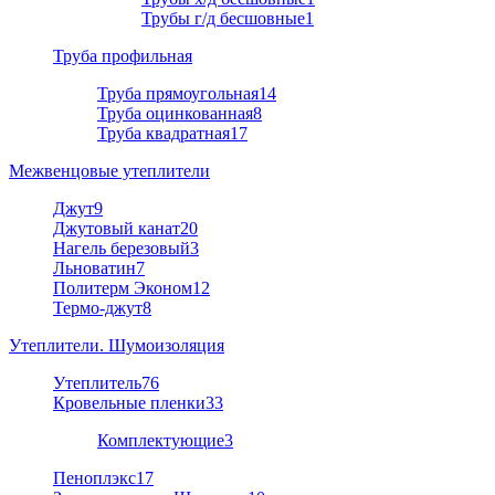
Трубы г/д бесшовные
1
Труба профильная
Труба прямоугольная
14
Труба оцинкованная
8
Труба квадратная
17
Межвенцовые утеплители
Джут
9
Джутовый канат
20
Нагель березовый
3
Льноватин
7
Политерм Эконом
12
Термо-джут
8
Утеплители. Шумоизоляция
Утеплитель
76
Кровельные пленки
33
Комплектующие
3
Пеноплэкс
17