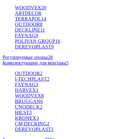
WOODVEX
20
ARTDECO
8
TERRAPOL
14
OUTDOOR
8
DECKLINE
11
FAYNAG
9
POLIVAN GROUP
16
DEREVOPLAST
9
Регулируемые опоры
28
Комплектующие для монтажа
5
OUTDOOR
2
I-TECHPLAST
2
FAYNAG
3
HARVEX
1
WOODVEX
8
BRUGGAN
6
UNODECK
2
HILST
3
KRONEX
3
CM DECKING
2
DEREVOPLAST
1