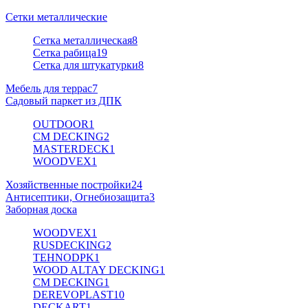
Сетки металлические
Сетка металлическая
8
Сетка рабица
19
Сетка для штукатурки
8
Мебель для террас
7
Садовый паркет из ДПК
OUTDOOR
1
CM DECKING
2
MASTERDECK
1
WOODVEX
1
Хозяйственные постройки
24
Антисептики, Огнебиозащита
3
Заборная доска
WOODVEX
1
RUSDECKING
2
TEHNODPK
1
WOOD ALTAY DECKING
1
CM DECKING
1
DEREVOPLAST
10
DECKART
1