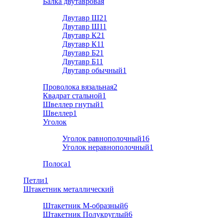
Балка двутавровая
Двутавр Ш2
1
Двутавр Ш1
1
Двутавр К2
1
Двутавр К1
1
Двутавр Б2
1
Двутавр Б1
1
Двутавр обычный
1
Проволока вязальная
2
Квадрат стальной
1
Швеллер гнутый
1
Швеллер
1
Уголок
Уголок равнополочный
16
Уголок неравнополочный
1
Полоса
1
Петли
1
Штакетник металлический
Штакетник М-образный
6
Штакетник Полукруглый
6