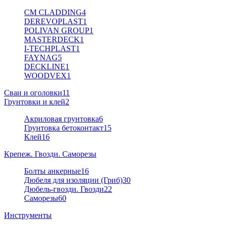
CM CLADDING
4
DEREVOPLAST
1
POLIVAN GROUP
1
MASTERDECK
1
I-TECHPLAST
1
FAYNAG
5
DECKLINE
1
WOODVEX
1
Сваи и оголовки
11
Грунтовки и клей
2
Акриловая грунтовка
6
Грунтовка бетоконтакт
15
Клей
16
Крепеж. Гвозди. Саморезы
Болты анкерные
16
Дюбеля для изоляции (Гриб)
30
Дюбель-гвозди. Гвозди
22
Саморезы
60
Инструменты