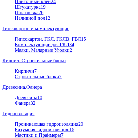
Плиточный клей
24
Штукатурка
19
Шпатлевка
26
Наливной пол
12
Гипсокартон и комплектующие
Гипсокартон, ГКЛ, ГКЛВ, ГВЛ
15
Комплектующие для ГКЛ
34
Маяки. Малярные Уголки
2
Кирпич. Строительные блоки
Кирпичи
7
Строительные блоки
7
Древесина.Фанера
Древесина
10
Фанера
32
Гидроизоляция
Проникающая гидроизоляция
20
Битумная гидроизоляция.
16
Мастики и Праймеры
7