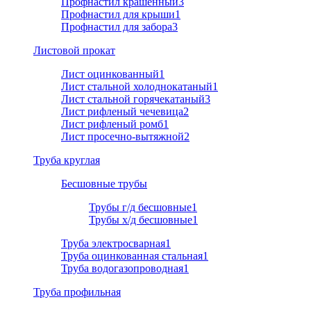
Профнастил крашенный
3
Профнастил для крыши
1
Профнастил для забора
3
Листовой прокат
Лист оцинкованный
1
Лист стальной холоднокатаный
1
Лист стальной горячекатаный
3
Лист рифленый чечевица
2
Лист рифленый ромб
1
Лист просечно-вытяжной
2
Труба круглая
Бесшовные трубы
Трубы г/д бесшовные
1
Трубы х/д бесшовные
1
Труба электросварная
1
Труба оцинкованная стальная
1
Труба водогазопроводная
1
Труба профильная