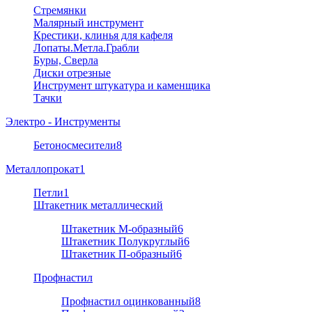
Стремянки
Малярный инструмент
Крестики, клинья для кафеля
Лопаты.Метла.Грабли
Буры, Сверла
Диски отрезные
Инструмент штукатура и каменщика
Тачки
Электро - Инструменты
Бетоносмесители
8
Металлопрокат
1
Петли
1
Штакетник металлический
Штакетник М-образный
6
Штакетник Полукруглый
6
Штакетник П-образный
6
Профнастил
Профнастил оцинкованный
8