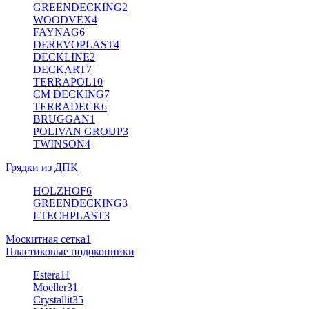
GREENDECKING
2
WOODVEX
4
FAYNAG
6
DEREVOPLAST
4
DECKLINE
2
DECKART
7
TERRAPOL
10
CM DECKING
7
TERRADECK
6
BRUGGAN
1
POLIVAN GROUP
3
TWINSON
4
Грядки из ДПК
HOLZHOF
6
GREENDECKING
3
I-TECHPLAST
3
Москитная сетка
1
Пластиковые подоконники
Estera
11
Moeller
31
Crystallit
35