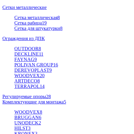
Сетки металлические
Сетка металлическая
8
Сетка рабица
19
Сетка для штукатурки
8
Ограждения из ДПК
OUTDOOR
8
DECKLINE
11
FAYNAG
9
POLIVAN GROUP
16
DEREVOPLAST
9
WOODVEX
20
ARTDECO
8
TERRAPOL
14
Регулируемые опоры
28
Комплектующие для монтажа
5
WOODVEX
8
BRUGGAN
6
UNODECK
2
HILST
3
KRONEX
3