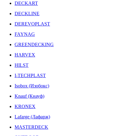
DECKART
DECKLINE
DEREVOPLAST
FAYNAG
GREENDECKING
HARVEX
HILST
I-TECHPLAST
Isobox (Изобокс)
Knauf (Кнауф)
KRONEX
Lafarge (Лафарж)
MASTERDECK