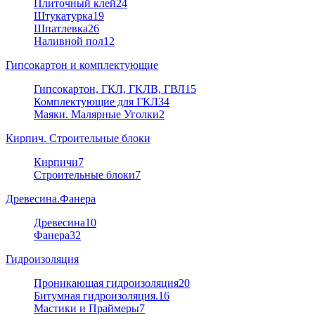
Плиточный клей
24
Штукатурка
19
Шпатлевка
26
Наливной пол
12
Гипсокартон и комплектующие
Гипсокартон, ГКЛ, ГКЛВ, ГВЛ
15
Комплектующие для ГКЛ
34
Маяки. Малярные Уголки
2
Кирпич. Строительные блоки
Кирпичи
7
Строительные блоки
7
Древесина.Фанера
Древесина
10
Фанера
32
Гидроизоляция
Проникающая гидроизоляция
20
Битумная гидроизоляция.
16
Мастики и Праймеры
7