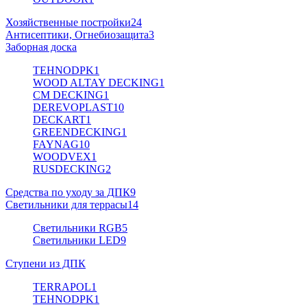
Хозяйственные постройки
24
Антисептики, Огнебиозащита
3
Заборная доска
TEHNODPK
1
WOOD ALTAY DECKING
1
CM DECKING
1
DEREVOPLAST
10
DECKART
1
GREENDECKING
1
FAYNAG
10
WOODVEX
1
RUSDECKING
2
Средства по уходу за ДПК
9
Светильники для террасы
14
Светильники RGB
5
Светильники LED
9
Ступени из ДПК
TERRAPOL
1
TEHNODPK
1