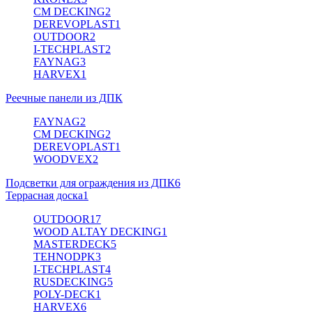
CM DECKING
2
DEREVOPLAST
1
OUTDOOR
2
I-TECHPLAST
2
FAYNAG
3
HARVEX
1
Реечные панели из ДПК
FAYNAG
2
CM DECKING
2
DEREVOPLAST
1
WOODVEX
2
Подсветки для ограждения из ДПК
6
Террасная доска
1
OUTDOOR
17
WOOD ALTAY DECKING
1
MASTERDECK
5
TEHNODPK
3
I-TECHPLAST
4
RUSDECKING
5
POLY-DECK
1
HARVEX
6