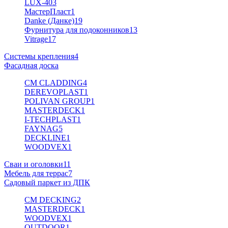
LUX-40
3
МастерПласт
1
Danke (Данке)
19
Фурнитура для подоконников
13
Vitrage
17
Системы крепления
4
Фасадная доска
CM CLADDING
4
DEREVOPLAST
1
POLIVAN GROUP
1
MASTERDECK
1
I-TECHPLAST
1
FAYNAG
5
DECKLINE
1
WOODVEX
1
Сваи и оголовки
11
Мебель для террас
7
Садовый паркет из ДПК
CM DECKING
2
MASTERDECK
1
WOODVEX
1
OUTDOOR
1