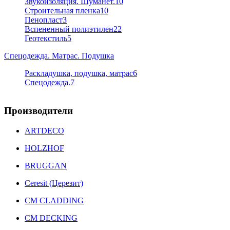
Звукоизоляция. Шуманет.
10
Строительная пленка
10
Пенопласт
3
Вспененный полиэтилен
22
Геотекстиль
5
Спецодежда. Матрас. Подушка
Раскладушка, подушка, матрас
6
Спецодежда.
7
Производители
ARTDECO
HOLZHOF
BRUGGAN
Ceresit (Церезит)
CM CLADDING
CM DECKING