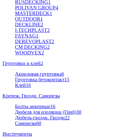
RUSDECKING
1
POLIVAN GROUP
4
MASTERDECK
1
OUTDOOR
1
DECKLINE
2
I-TECHPLAST
2
FAYNAG
1
DEREVOPLAST
2
CM DECKING
2
WOODVEX
2
Грунтовки и клей
2
Акриловая грунтовка
6
Грунтовка бетоконтакт
15
Клей
16
Крепеж. Гвозди. Саморезы
Болты анкерные
16
Дюбеля для изоляции (Гриб)
30
Дюбель-гвозди. Гвозди
22
Саморезы
60
Инструменты