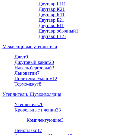
Двутавр Ш1
1
Двутавр К2
1
Двутавр К1
1
Двутавр Б2
1
Двутавр Б1
1
Двутавр обычный
1
Двутавр Ш2
1
Межвенцовые утеплители
Джут
9
Джутовый канат
20
Нагель березовый
3
Льноватин
7
Политерм Эконом
12
Термо-джут
8
Утеплители. Шумоизоляция
Утеплитель
76
Кровельные пленки
33
Комплектующие
3
Пеноплэкс
17