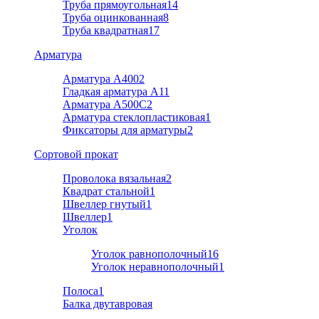
Труба прямоугольная
14
Труба оцинкованная
8
Труба квадратная
17
Арматура
Арматура А400
2
Гладкая арматура А1
1
Арматура A500C
2
Арматура стеклопластиковая
1
Фиксаторы для арматуры
2
Cортовой прокат
Проволока вязальная
2
Квадрат стальной
1
Швеллер гнутый
1
Швеллер
1
Уголок
Уголок равнополочный
16
Уголок неравнополочный
1
Полоса
1
Балка двутавровая