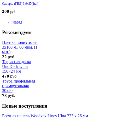
Саморез (ГВЛ) 3.9x35(1кг)
200
руб.
← назад
Рекомендуем
Пленка полиэтилен
3х100 м., 60 мкм. (1
м.п.)
22
руб.
Террасная доска
UnoDeck Ultra
150×24 мм
470
руб.
Труба профильная
прямоугольная
30x20
78
руб.
Новые поступления
Реечная панель Woodvex Lines Ultra 223 x 26 мм