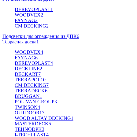
DEREVOPLAST
1
WOODVEX
2
FAYNAG
2
CM DECKING
2
Подсветки для ограждения из ДПК
6
Террасная доска
1
WOODVEX
4
FAYNAG
6
DEREVOPLAST
4
DECKLINE
2
DECKART
7
TERRAPOL
10
CM DECKING
7
TERRADECK
6
BRUGGAN
1
POLIVAN GROUP
3
TWINSON
4
OUTDOOR
17
WOOD ALTAY DECKING
1
MASTERDECK
5
TEHNODPK
3
I-TECHPLAST
4