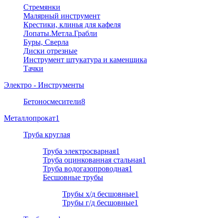
Стремянки
Малярный инструмент
Крестики, клинья для кафеля
Лопаты.Метла.Грабли
Буры, Сверла
Диски отрезные
Инструмент штукатура и каменщика
Тачки
Электро - Инструменты
Бетоносмесители
8
Металлопрокат
1
Труба круглая
Труба электросварная
1
Труба оцинкованная стальная
1
Труба водогазопроводная
1
Бесшовные трубы
Трубы х/д бесшовные
1
Трубы г/д бесшовные
1