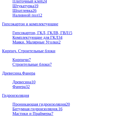
Плиточный клей
24
Штукатурка
19
Шпатлевка
26
Наливной пол
12
Гипсокартон и комплектующие
Гипсокартон, ГКЛ, ГКЛВ, ГВЛ
15
Комплектующие для ГКЛ
34
Маяки. Малярные Уголки
2
Кирпич. Строительные блоки
Кирпичи
7
Строительные блоки
7
Древесина.Фанера
Древесина
10
Фанера
32
Гидроизоляция
Проникающая гидроизоляция
20
Битумная гидроизоляция.
16
Мастики и Праймеры
7