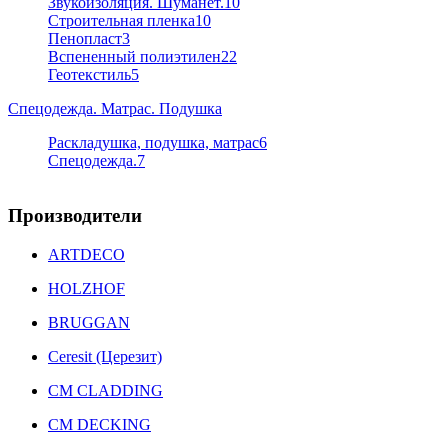
Звукоизоляция. Шуманет.
10
Строительная пленка
10
Пенопласт
3
Вспененный полиэтилен
22
Геотекстиль
5
Спецодежда. Матрас. Подушка
Раскладушка, подушка, матрас
6
Спецодежда.
7
Производители
ARTDECO
HOLZHOF
BRUGGAN
Ceresit (Церезит)
CM CLADDING
CM DECKING