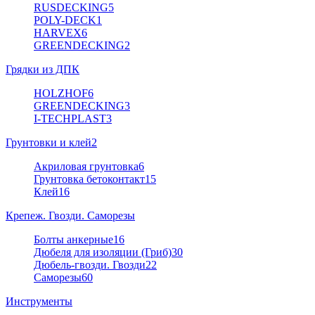
RUSDECKING
5
POLY-DECK
1
HARVEX
6
GREENDECKING
2
Грядки из ДПК
HOLZHOF
6
GREENDECKING
3
I-TECHPLAST
3
Грунтовки и клей
2
Акриловая грунтовка
6
Грунтовка бетоконтакт
15
Клей
16
Крепеж. Гвозди. Саморезы
Болты анкерные
16
Дюбеля для изоляции (Гриб)
30
Дюбель-гвозди. Гвозди
22
Саморезы
60
Инструменты