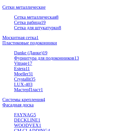
Сетки металлические
Сетка металлическая
8
Сетка рабица
19
Сетка для штукатурки
8
Москитная сетка
1
Пластиковые подоконники
Danke (Данке)
19
Фурнитура для подоконников
13
Vitrage
17
Estera
11
Moeller
31
Crystallit
35
LUX-40
3
МастерПласт
1
Системы крепления
4
Фасадная доска
FAYNAG
5
DECKLINE
1
WOODVEX
1
CM CLADDING
4