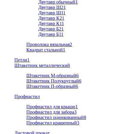
Двутавр обычный
1
Двутавр Ш2
1
Двутавр Ш1
1
Двутавр К2
1
Двутавр К1
1
Двутавр Б2
1
Двутавр Б1
1
Проволока вязальная
2
Квадрат стальной
1
Петли
1
Штакетник металлический
Штакетник М-образный
6
Штакетник Полукруглый
6
Штакетник П-образный
6
Профнастил
Профнастил для крыши
1
Профнастил для забора
3
Профнастил оцинкованный
8
Профнастил крашенный
3
Листовой прокат