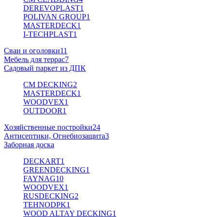
DEREVOPLAST
1
POLIVAN GROUP
1
MASTERDECK
1
I-TECHPLAST
1
Сваи и оголовки
11
Мебель для террас
7
Садовый паркет из ДПК
CM DECKING
2
MASTERDECK
1
WOODVEX
1
OUTDOOR
1
Хозяйственные постройки
24
Антисептики, Огнебиозащита
3
Заборная доска
DECKART
1
GREENDECKING
1
FAYNAG
10
WOODVEX
1
RUSDECKING
2
TEHNODPK
1
WOOD ALTAY DECKING
1