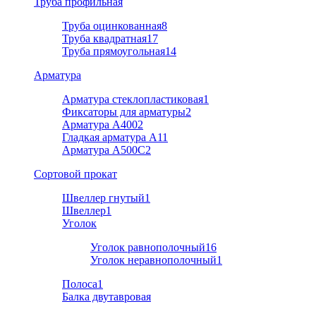
Труба профильная
Труба оцинкованная
8
Труба квадратная
17
Труба прямоугольная
14
Арматура
Арматура стеклопластиковая
1
Фиксаторы для арматуры
2
Арматура А400
2
Гладкая арматура А1
1
Арматура A500C
2
Cортовой прокат
Швеллер гнутый
1
Швеллер
1
Уголок
Уголок равнополочный
16
Уголок неравнополочный
1
Полоса
1
Балка двутавровая