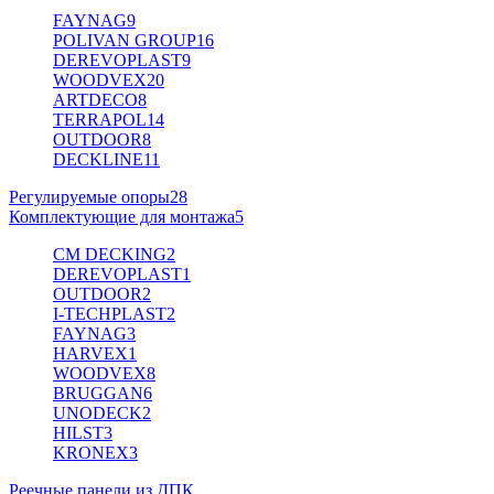
FAYNAG
9
POLIVAN GROUP
16
DEREVOPLAST
9
WOODVEX
20
ARTDECO
8
TERRAPOL
14
OUTDOOR
8
DECKLINE
11
Регулируемые опоры
28
Комплектующие для монтажа
5
CM DECKING
2
DEREVOPLAST
1
OUTDOOR
2
I-TECHPLAST
2
FAYNAG
3
HARVEX
1
WOODVEX
8
BRUGGAN
6
UNODECK
2
HILST
3
KRONEX
3
Реечные панели из ДПК