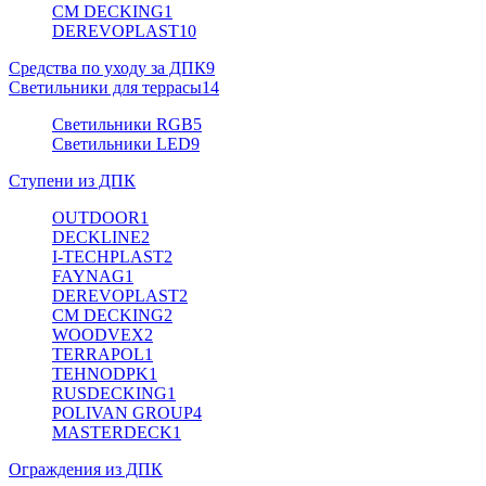
CM DECKING
1
DEREVOPLAST
10
Средства по уходу за ДПК
9
Светильники для террасы
14
Светильники RGB
5
Светильники LED
9
Ступени из ДПК
OUTDOOR
1
DECKLINE
2
I-TECHPLAST
2
FAYNAG
1
DEREVOPLAST
2
CM DECKING
2
WOODVEX
2
TERRAPOL
1
TEHNODPK
1
RUSDECKING
1
POLIVAN GROUP
4
MASTERDECK
1
Ограждения из ДПК