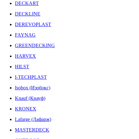
DECKART
DECKLINE
DEREVOPLAST
FAYNAG
GREENDECKING
HARVEX
HILST
I-TECHPLAST
Isobox (Изобокс)
Knauf (Кнауф)
KRONEX
Lafarge (Лафарж)
MASTERDECK