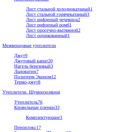
Лист стальной холоднокатаный
1
Лист стальной горячекатаный
3
Лист рифленый чечевица
2
Лист рифленый ромб
1
Лист просечно-вытяжной
2
Лист оцинкованный
1
Межвенцовые утеплители
Джут
9
Джутовый канат
20
Нагель березовый
3
Льноватин
7
Политерм Эконом
12
Термо-джут
8
Утеплители. Шумоизоляция
Утеплитель
76
Кровельные пленки
33
Комплектующие
3
Пеноплэкс
17