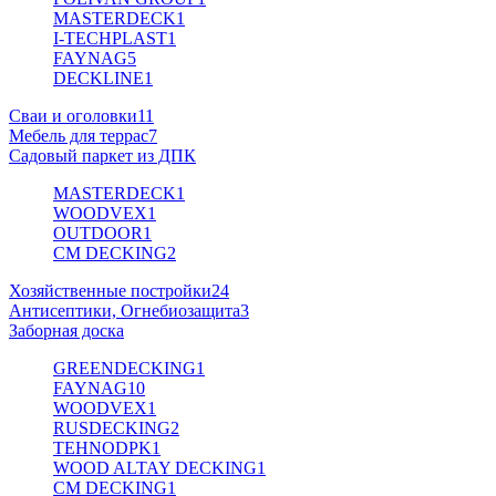
MASTERDECK
1
I-TECHPLAST
1
FAYNAG
5
DECKLINE
1
Сваи и оголовки
11
Мебель для террас
7
Садовый паркет из ДПК
MASTERDECK
1
WOODVEX
1
OUTDOOR
1
CM DECKING
2
Хозяйственные постройки
24
Антисептики, Огнебиозащита
3
Заборная доска
GREENDECKING
1
FAYNAG
10
WOODVEX
1
RUSDECKING
2
TEHNODPK
1
WOOD ALTAY DECKING
1
CM DECKING
1