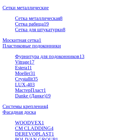
Сетки металлические
Сетка металлическая
8
Сетка рабица
19
Сетка для штукатурки
8
Москитная сетка
1
Пластиковые подоконники
Фурнитура для подоконников
13
Vitrage
17
Estera
11
Moeller
31
Crystallit
35
LUX-40
3
МастерПласт
1
Danke (Данке)
19
Системы крепления
4
Фасадная доска
WOODVEX
1
CM CLADDING
4
DEREVOPLAST
1
POLIVAN GROUP
1