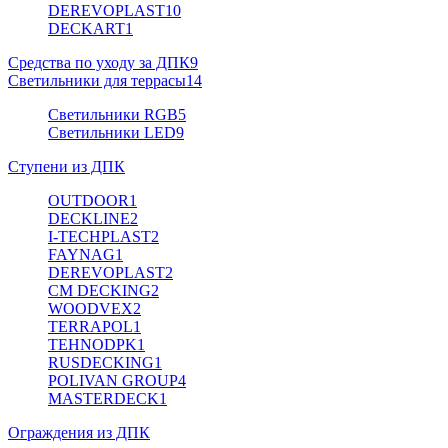
DEREVOPLAST
10
DECKART
1
Средства по уходу за ДПК
9
Светильники для террасы
14
Светильники RGB
5
Светильники LED
9
Ступени из ДПК
OUTDOOR
1
DECKLINE
2
I-TECHPLAST
2
FAYNAG
1
DEREVOPLAST
2
CM DECKING
2
WOODVEX
2
TERRAPOL
1
TEHNODPK
1
RUSDECKING
1
POLIVAN GROUP
4
MASTERDECK
1
Ограждения из ДПК