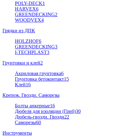
POLY-DECK
1
HARVEX
6
GREENDECKING
2
WOODVEX
4
Грядки из ДПК
HOLZHOF
6
GREENDECKING
3
I-TECHPLAST
3
Грунтовки и клей
2
Акриловая грунтовка
6
Грунтовка бетоконтакт
15
Клей
16
Крепеж. Гвозди. Саморезы
Болты анкерные
16
Дюбеля для изоляции (Гриб)
30
Дюбель-гвозди. Гвозди
22
Саморезы
60
Инструменты