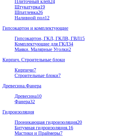
Плиточный клей
24
Штукатурка
19
Шпатлевка
26
Наливной пол
12
Гипсокартон и комплектующие
Гипсокартон, ГКЛ, ГКЛВ, ГВЛ
15
Комплектующие для ГКЛ
34
Маяки. Малярные Уголки
2
Кирпич. Строительные блоки
Кирпичи
7
Строительные блоки
7
Древесина.Фанера
Древесина
10
Фанера
32
Гидроизоляция
Проникающая гидроизоляция
20
Битумная гидроизоляция.
16
Мастики и Праймеры
7