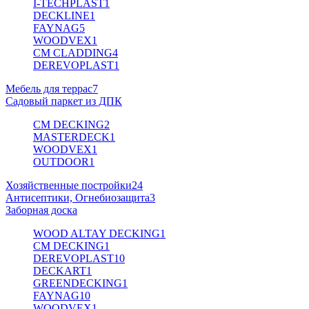
I-TECHPLAST
1
DECKLINE
1
FAYNAG
5
WOODVEX
1
CM CLADDING
4
DEREVOPLAST
1
Мебель для террас
7
Садовый паркет из ДПК
CM DECKING
2
MASTERDECK
1
WOODVEX
1
OUTDOOR
1
Хозяйственные постройки
24
Антисептики, Огнебиозащита
3
Заборная доска
WOOD ALTAY DECKING
1
CM DECKING
1
DEREVOPLAST
10
DECKART
1
GREENDECKING
1
FAYNAG
10
WOODVEX
1