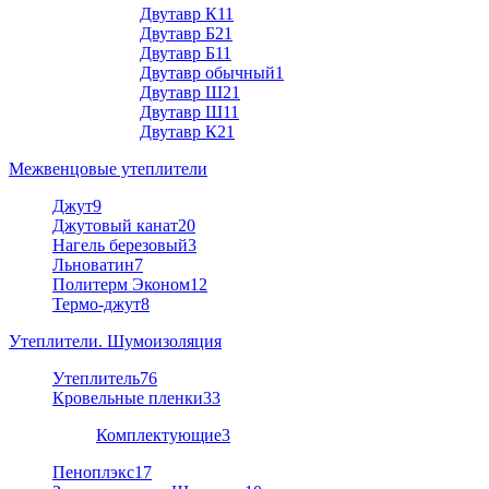
Двутавр К1
1
Двутавр Б2
1
Двутавр Б1
1
Двутавр обычный
1
Двутавр Ш2
1
Двутавр Ш1
1
Двутавр К2
1
Межвенцовые утеплители
Джут
9
Джутовый канат
20
Нагель березовый
3
Льноватин
7
Политерм Эконом
12
Термо-джут
8
Утеплители. Шумоизоляция
Утеплитель
76
Кровельные пленки
33
Комплектующие
3
Пеноплэкс
17