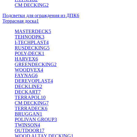
CM DECKING
2
Подсветки для ограждения из ДПК
6
Террасная доска
1
MASTERDECK
5
TEHNODPK
3
I-TECHPLAST
4
RUSDECKING
5
POLY-DECK
1
HARVEX
6
GREENDECKING
2
WOODVEX
4
FAYNAG
6
DEREVOPLAST
4
DECKLINE
2
DECKART
7
TERRAPOL
10
CM DECKING
7
TERRADECK
6
BRUGGAN
1
POLIVAN GROUP
3
TWINSON
4
OUTDOOR
17
WOOD ALTAY DECKING
1