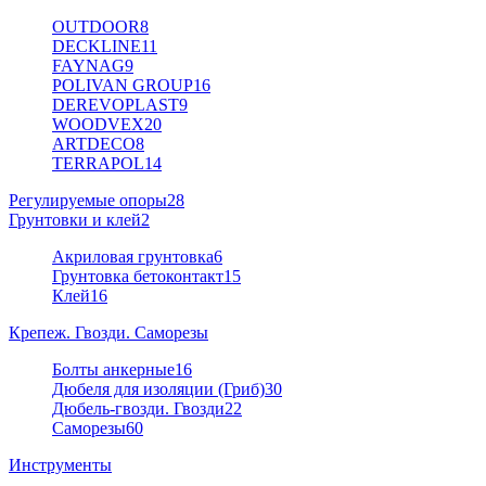
OUTDOOR
8
DECKLINE
11
FAYNAG
9
POLIVAN GROUP
16
DEREVOPLAST
9
WOODVEX
20
ARTDECO
8
TERRAPOL
14
Регулируемые опоры
28
Грунтовки и клей
2
Акриловая грунтовка
6
Грунтовка бетоконтакт
15
Клей
16
Крепеж. Гвозди. Саморезы
Болты анкерные
16
Дюбеля для изоляции (Гриб)
30
Дюбель-гвозди. Гвозди
22
Саморезы
60
Инструменты