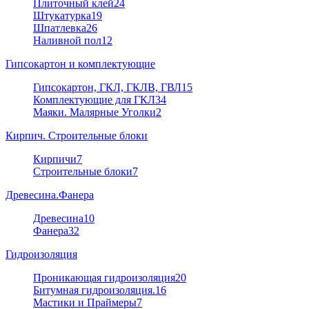
Плиточный клей
24
Штукатурка
19
Шпатлевка
26
Наливной пол
12
Гипсокартон и комплектующие
Гипсокартон, ГКЛ, ГКЛВ, ГВЛ
15
Комплектующие для ГКЛ
34
Маяки. Малярные Уголки
2
Кирпич. Строительные блоки
Кирпичи
7
Строительные блоки
7
Древесина.Фанера
Древесина
10
Фанера
32
Гидроизоляция
Проникающая гидроизоляция
20
Битумная гидроизоляция.
16
Мастики и Праймеры
7