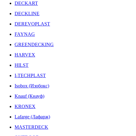
DECKART
DECKLINE
DEREVOPLAST
FAYNAG
GREENDECKING
HARVEX
HILST
I-TECHPLAST
Isobox (Изобокс)
Knauf (Кнауф)
KRONEX
Lafarge (Лафарж)
MASTERDECK