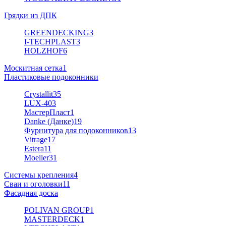
Грядки из ДПК
GREENDECKING
3
I-TECHPLAST
3
HOLZHOF
6
Москитная сетка
1
Пластиковые подоконники
Crystallit
35
LUX-40
3
МастерПласт
1
Danke (Данке)
19
Фурнитура для подоконников
13
Vitrage
17
Estera
11
Moeller
31
Системы крепления
4
Сваи и оголовки
11
Фасадная доска
POLIVAN GROUP
1
MASTERDECK
1