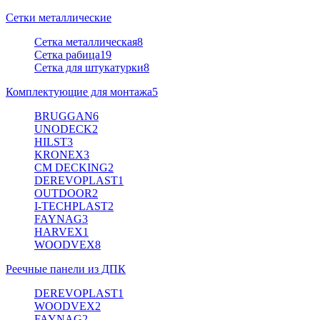
Сетки металлические
Сетка металлическая
8
Сетка рабица
19
Сетка для штукатурки
8
Комплектующие для монтажа
5
BRUGGAN
6
UNODECK
2
HILST
3
KRONEX
3
CM DECKING
2
DEREVOPLAST
1
OUTDOOR
2
I-TECHPLAST
2
FAYNAG
3
HARVEX
1
WOODVEX
8
Реечные панели из ДПК
DEREVOPLAST
1
WOODVEX
2
FAYNAG
2