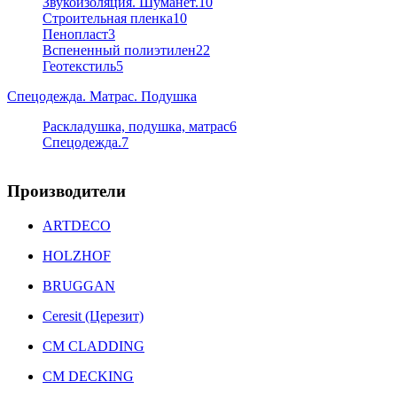
Звукоизоляция. Шуманет.
10
Строительная пленка
10
Пенопласт
3
Вспененный полиэтилен
22
Геотекстиль
5
Спецодежда. Матрас. Подушка
Раскладушка, подушка, матрас
6
Спецодежда.
7
Производители
ARTDECO
HOLZHOF
BRUGGAN
Ceresit (Церезит)
CM CLADDING
CM DECKING