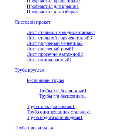
Профнастил крашенный
3
Профнастил для крыши
1
Профнастил для забора
3
Листовой прокат
Лист стальной холоднокатаный
1
Лист стальной горячекатаный
3
Лист рифленый чечевица
2
Лист рифленый ромб
1
Лист просечно-вытяжной
2
Лист оцинкованный
1
Труба круглая
Бесшовные трубы
Трубы х/д бесшовные
1
Трубы г/д бесшовные
1
Труба электросварная
1
Труба оцинкованная стальная
1
Труба водогазопроводная
1
Труба профильная