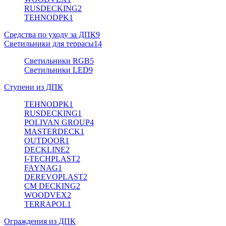
RUSDECKING
2
TEHNODPK
1
Средства по уходу за ДПК
9
Светильники для террасы
14
Светильники RGB
5
Светильники LED
9
Ступени из ДПК
TEHNODPK
1
RUSDECKING
1
POLIVAN GROUP
4
MASTERDECK
1
OUTDOOR
1
DECKLINE
2
I-TECHPLAST
2
FAYNAG
1
DEREVOPLAST
2
CM DECKING
2
WOODVEX
2
TERRAPOL
1
Ограждения из ДПК