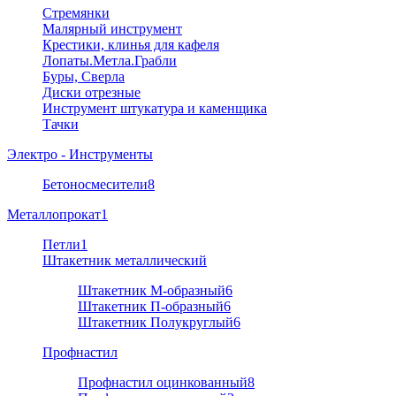
Стремянки
Малярный инструмент
Крестики, клинья для кафеля
Лопаты.Метла.Грабли
Буры, Сверла
Диски отрезные
Инструмент штукатура и каменщика
Тачки
Электро - Инструменты
Бетоносмесители
8
Металлопрокат
1
Петли
1
Штакетник металлический
Штакетник М-образный
6
Штакетник П-образный
6
Штакетник Полукруглый
6
Профнастил
Профнастил оцинкованный
8