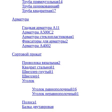
Труба прямоугольная
14
Труба оцинкованная
8
Труба квадратная
17
Арматура
Гладкая арматура А1
1
Арматура A500C
2
Арматура стеклопластиковая
1
Фиксаторы для арматуры
2
Арматура А400
2
Cортовой прокат
Проволока вязальная
2
Квадрат стальной
1
Швеллер гнутый
1
Швеллер
1
Уголок
Уголок равнополочный
16
Уголок неравнополочный
1
Полоса
1
Балка двутавровая