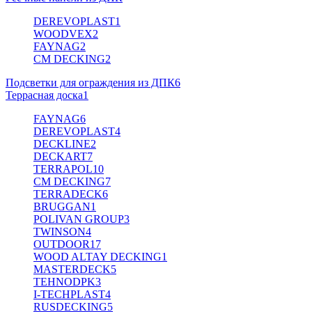
DEREVOPLAST
1
WOODVEX
2
FAYNAG
2
CM DECKING
2
Подсветки для ограждения из ДПК
6
Террасная доска
1
FAYNAG
6
DEREVOPLAST
4
DECKLINE
2
DECKART
7
TERRAPOL
10
CM DECKING
7
TERRADECK
6
BRUGGAN
1
POLIVAN GROUP
3
TWINSON
4
OUTDOOR
17
WOOD ALTAY DECKING
1
MASTERDECK
5
TEHNODPK
3
I-TECHPLAST
4
RUSDECKING
5