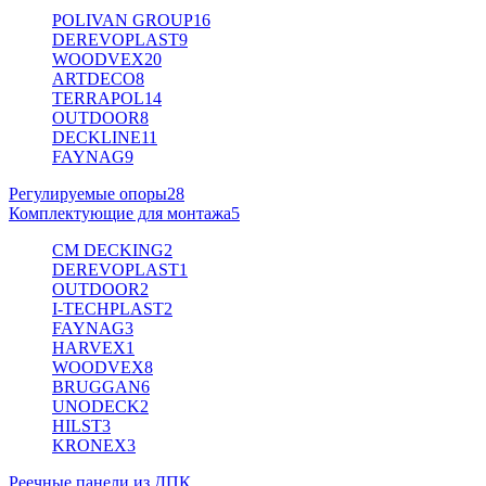
POLIVAN GROUP
16
DEREVOPLAST
9
WOODVEX
20
ARTDECO
8
TERRAPOL
14
OUTDOOR
8
DECKLINE
11
FAYNAG
9
Регулируемые опоры
28
Комплектующие для монтажа
5
CM DECKING
2
DEREVOPLAST
1
OUTDOOR
2
I-TECHPLAST
2
FAYNAG
3
HARVEX
1
WOODVEX
8
BRUGGAN
6
UNODECK
2
HILST
3
KRONEX
3
Реечные панели из ДПК