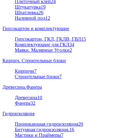
Плиточный клей
24
Штукатурка
19
Шпатлевка
26
Наливной пол
12
Гипсокартон и комплектующие
Гипсокартон, ГКЛ, ГКЛВ, ГВЛ
15
Комплектующие для ГКЛ
34
Маяки. Малярные Уголки
2
Кирпич. Строительные блоки
Кирпичи
7
Строительные блоки
7
Древесина.Фанера
Древесина
10
Фанера
32
Гидроизоляция
Проникающая гидроизоляция
20
Битумная гидроизоляция.
16
Мастики и Праймеры
7