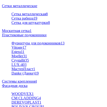
Сетки металлические
Сетка металлическая
8
Сетка рабица
19
Сетка для штукатурки
8
Москитная сетка
1
Пластиковые подоконники
Фурнитура для подоконников
13
Vitrage
17
Estera
11
Moeller
31
Crystallit
35
LUX-40
3
МастерПласт
1
Danke (Данке)
19
Системы крепления
4
Фасадная доска
WOODVEX
1
CM CLADDING
4
DEREVOPLAST
1
POLIVAN GROUP
1