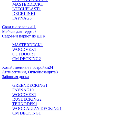
MASTERDECK
1
I-TECHPLAST
1
DECKLINE
1
FAYNAG
5
Сваи и оголовки
11
Мебель для террас
7
Садовый паркет из ДПК
MASTERDECK
1
WOODVEX
1
OUTDOOR
1
CM DECKING
2
Хозяйственные постройки
24
Антисептики, Огнебиозащита
3
Заборная доска
GREENDECKING
1
FAYNAG
10
WOODVEX
1
RUSDECKING
2
TEHNODPK
1
WOOD ALTAY DECKING
1
CM DECKING
1