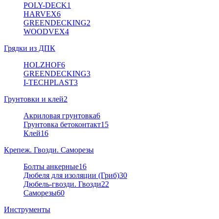
POLY-DECK
1
HARVEX
6
GREENDECKING
2
WOODVEX
4
Грядки из ДПК
HOLZHOF
6
GREENDECKING
3
I-TECHPLAST
3
Грунтовки и клей
2
Акриловая грунтовка
6
Грунтовка бетоконтакт
15
Клей
16
Крепеж. Гвозди. Саморезы
Болты анкерные
16
Дюбеля для изоляции (Гриб)
30
Дюбель-гвозди. Гвозди
22
Саморезы
60
Инструменты