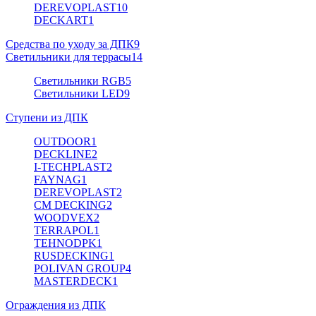
DEREVOPLAST
10
DECKART
1
Средства по уходу за ДПК
9
Светильники для террасы
14
Светильники RGB
5
Светильники LED
9
Ступени из ДПК
OUTDOOR
1
DECKLINE
2
I-TECHPLAST
2
FAYNAG
1
DEREVOPLAST
2
CM DECKING
2
WOODVEX
2
TERRAPOL
1
TEHNODPK
1
RUSDECKING
1
POLIVAN GROUP
4
MASTERDECK
1
Ограждения из ДПК