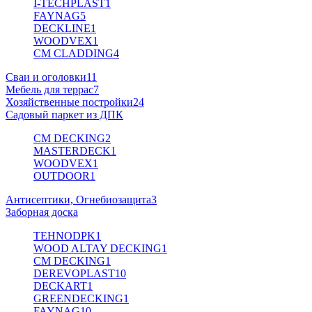
I-TECHPLAST
1
FAYNAG
5
DECKLINE
1
WOODVEX
1
CM CLADDING
4
Сваи и оголовки
11
Мебель для террас
7
Хозяйственные постройки
24
Садовый паркет из ДПК
CM DECKING
2
MASTERDECK
1
WOODVEX
1
OUTDOOR
1
Антисептики, Огнебиозащита
3
Заборная доска
TEHNODPK
1
WOOD ALTAY DECKING
1
CM DECKING
1
DEREVOPLAST
10
DECKART
1
GREENDECKING
1
FAYNAG
10