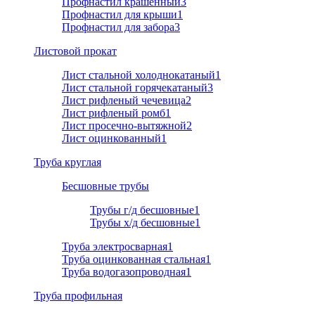
Профнастил крашенный
3
Профнастил для крыши
1
Профнастил для забора
3
Листовой прокат
Лист стальной холоднокатаный
1
Лист стальной горячекатаный
3
Лист рифленый чечевица
2
Лист рифленый ромб
1
Лист просечно-вытяжной
2
Лист оцинкованный
1
Труба круглая
Бесшовные трубы
Трубы г/д бесшовные
1
Трубы х/д бесшовные
1
Труба электросварная
1
Труба оцинкованная стальная
1
Труба водогазопроводная
1
Труба профильная