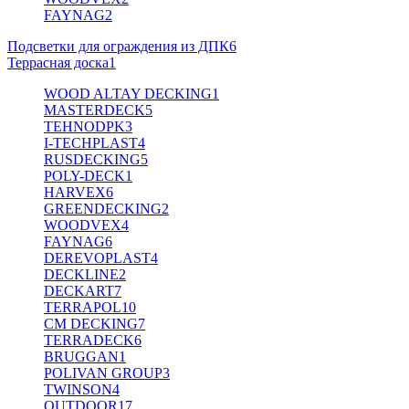
FAYNAG
2
Подсветки для ограждения из ДПК
6
Террасная доска
1
WOOD ALTAY DECKING
1
MASTERDECK
5
TEHNODPK
3
I-TECHPLAST
4
RUSDECKING
5
POLY-DECK
1
HARVEX
6
GREENDECKING
2
WOODVEX
4
FAYNAG
6
DEREVOPLAST
4
DECKLINE
2
DECKART
7
TERRAPOL
10
CM DECKING
7
TERRADECK
6
BRUGGAN
1
POLIVAN GROUP
3
TWINSON
4
OUTDOOR
17