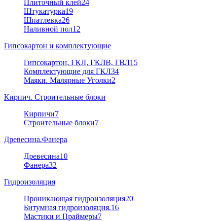
Плиточный клей
24
Штукатурка
19
Шпатлевка
26
Наливной пол
12
Гипсокартон и комплектующие
Гипсокартон, ГКЛ, ГКЛВ, ГВЛ
15
Комплектующие для ГКЛ
34
Маяки. Малярные Уголки
2
Кирпич. Строительные блоки
Кирпичи
7
Строительные блоки
7
Древесина.Фанера
Древесина
10
Фанера
32
Гидроизоляция
Проникающая гидроизоляция
20
Битумная гидроизоляция.
16
Мастики и Праймеры
7