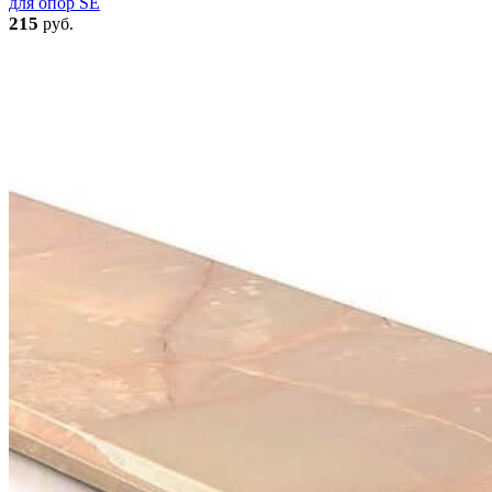
для опор SE
215
руб.