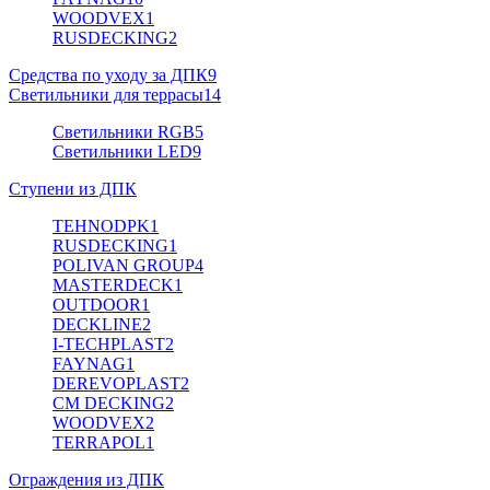
WOODVEX
1
RUSDECKING
2
Средства по уходу за ДПК
9
Светильники для террасы
14
Светильники RGB
5
Светильники LED
9
Ступени из ДПК
TEHNODPK
1
RUSDECKING
1
POLIVAN GROUP
4
MASTERDECK
1
OUTDOOR
1
DECKLINE
2
I-TECHPLAST
2
FAYNAG
1
DEREVOPLAST
2
CM DECKING
2
WOODVEX
2
TERRAPOL
1
Ограждения из ДПК