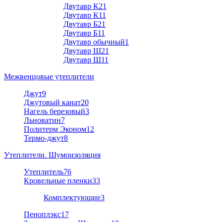
Двутавр К2
1
Двутавр К1
1
Двутавр Б2
1
Двутавр Б1
1
Двутавр обычный
1
Двутавр Ш2
1
Двутавр Ш1
1
Межвенцовые утеплители
Джут
9
Джутовый канат
20
Нагель березовый
3
Льноватин
7
Политерм Эконом
12
Термо-джут
8
Утеплители. Шумоизоляция
Утеплитель
76
Кровельные пленки
33
Комплектующие
3
Пеноплэкс
17