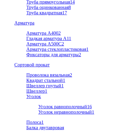
Труба прямоугольная
14
Труба оцинкованная
8
Труба квадратная
17
Арматура
Арматура А400
2
Гладкая арматура А1
1
Арматура A500C
2
Арматура стеклопластиковая
1
Фиксаторы для арматуры
2
Cортовой прокат
Проволока вязальная
2
Квадрат стальной
1
Швеллер гнутый
1
Швеллер
1
Уголок
Уголок равнополочный
16
Уголок неравнополочный
1
Полоса
1
Балка двутавровая