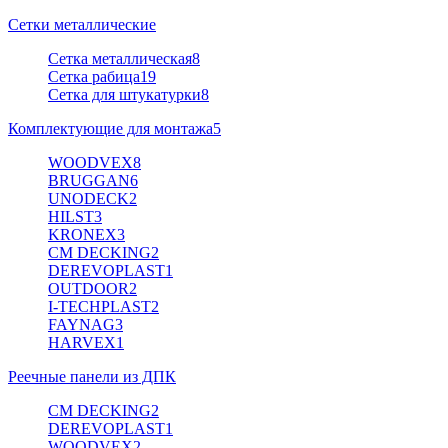
Сетки металлические
Сетка металлическая
8
Сетка рабица
19
Сетка для штукатурки
8
Комплектующие для монтажа
5
WOODVEX
8
BRUGGAN
6
UNODECK
2
HILST
3
KRONEX
3
CM DECKING
2
DEREVOPLAST
1
OUTDOOR
2
I-TECHPLAST
2
FAYNAG
3
HARVEX
1
Реечные панели из ДПК
CM DECKING
2
DEREVOPLAST
1
WOODVEX
2