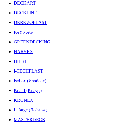
DECKART
DECKLINE
DEREVOPLAST
FAYNAG
GREENDECKING
HARVEX
HILST
I-TECHPLAST
Isobox (Изобокс)
Knauf (Кнауф)
KRONEX
Lafarge (Лафарж)
MASTERDECK