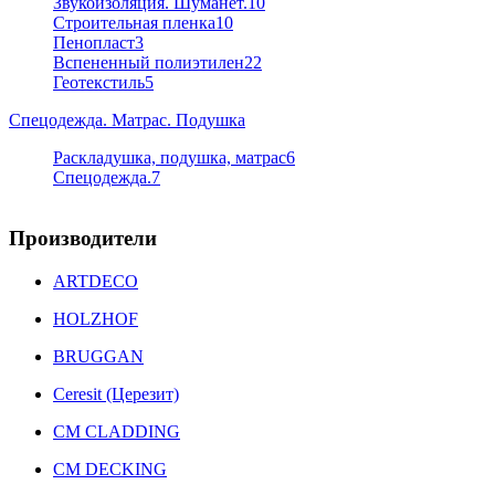
Звукоизоляция. Шуманет.
10
Строительная пленка
10
Пенопласт
3
Вспененный полиэтилен
22
Геотекстиль
5
Спецодежда. Матрас. Подушка
Раскладушка, подушка, матрас
6
Спецодежда.
7
Производители
ARTDECO
HOLZHOF
BRUGGAN
Ceresit (Церезит)
CM CLADDING
CM DECKING