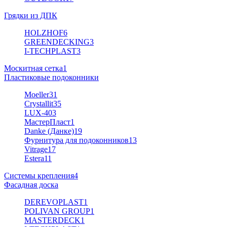
Грядки из ДПК
HOLZHOF
6
GREENDECKING
3
I-TECHPLAST
3
Москитная сетка
1
Пластиковые подоконники
Moeller
31
Crystallit
35
LUX-40
3
МастерПласт
1
Danke (Данке)
19
Фурнитура для подоконников
13
Vitrage
17
Estera
11
Системы крепления
4
Фасадная доска
DEREVOPLAST
1
POLIVAN GROUP
1
MASTERDECK
1