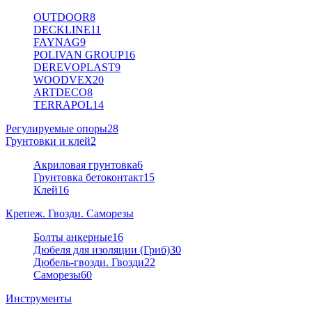
OUTDOOR
8
DECKLINE
11
FAYNAG
9
POLIVAN GROUP
16
DEREVOPLAST
9
WOODVEX
20
ARTDECO
8
TERRAPOL
14
Регулируемые опоры
28
Грунтовки и клей
2
Акриловая грунтовка
6
Грунтовка бетоконтакт
15
Клей
16
Крепеж. Гвозди. Саморезы
Болты анкерные
16
Дюбеля для изоляции (Гриб)
30
Дюбель-гвозди. Гвозди
22
Саморезы
60
Инструменты