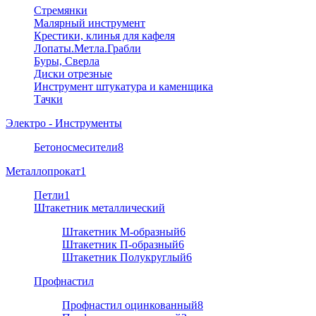
Стремянки
Малярный инструмент
Крестики, клинья для кафеля
Лопаты.Метла.Грабли
Буры, Сверла
Диски отрезные
Инструмент штукатура и каменщика
Тачки
Электро - Инструменты
Бетоносмесители
8
Металлопрокат
1
Петли
1
Штакетник металлический
Штакетник М-образный
6
Штакетник П-образный
6
Штакетник Полукруглый
6
Профнастил
Профнастил оцинкованный
8