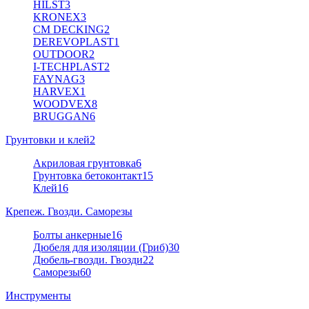
HILST
3
KRONEX
3
CM DECKING
2
DEREVOPLAST
1
OUTDOOR
2
I-TECHPLAST
2
FAYNAG
3
HARVEX
1
WOODVEX
8
BRUGGAN
6
Грунтовки и клей
2
Акриловая грунтовка
6
Грунтовка бетоконтакт
15
Клей
16
Крепеж. Гвозди. Саморезы
Болты анкерные
16
Дюбеля для изоляции (Гриб)
30
Дюбель-гвозди. Гвозди
22
Саморезы
60
Инструменты