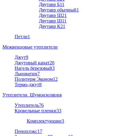
Двутавр Б1
1
Двутавр обычный
1
Двутавр Ш2
1
Двутавр Ш1
1
Двутавр К2
1
Петли
1
Межвенцовые утеплители
Джут
9
Джутовый канат
20
Нагель березовый
3
Льноватин
7
Политерм Эконом
12
Термо-джут
8
Утеплители. Шумоизоляция
Утеплитель
76
Кровельные пленки
33
Комплектующие
3
Пеноплэкс
17