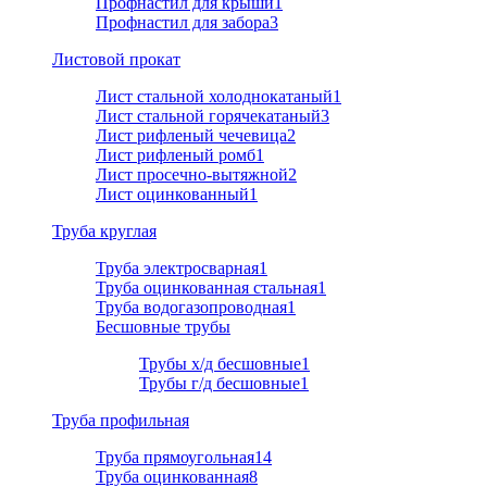
Профнастил для крыши
1
Профнастил для забора
3
Листовой прокат
Лист стальной холоднокатаный
1
Лист стальной горячекатаный
3
Лист рифленый чечевица
2
Лист рифленый ромб
1
Лист просечно-вытяжной
2
Лист оцинкованный
1
Труба круглая
Труба электросварная
1
Труба оцинкованная стальная
1
Труба водогазопроводная
1
Бесшовные трубы
Трубы х/д бесшовные
1
Трубы г/д бесшовные
1
Труба профильная
Труба прямоугольная
14
Труба оцинкованная
8