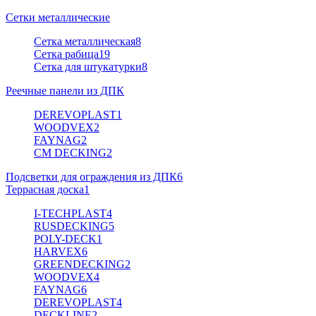
Сетки металлические
Сетка металлическая
8
Сетка рабица
19
Сетка для штукатурки
8
Реечные панели из ДПК
DEREVOPLAST
1
WOODVEX
2
FAYNAG
2
CM DECKING
2
Подсветки для ограждения из ДПК
6
Террасная доска
1
I-TECHPLAST
4
RUSDECKING
5
POLY-DECK
1
HARVEX
6
GREENDECKING
2
WOODVEX
4
FAYNAG
6
DEREVOPLAST
4
DECKLINE
2