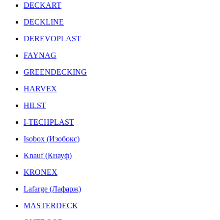
DECKART
DECKLINE
DEREVOPLAST
FAYNAG
GREENDECKING
HARVEX
HILST
I-TECHPLAST
Isobox (Изобокс)
Knauf (Кнауф)
KRONEX
Lafarge (Лафарж)
MASTERDECK