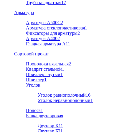
Труба квадратная
17
Арматура
Арматура A500C
2
Арматура стеклопластиковая
1
Фиксаторы для арматуры
2
Арматура А400
2
Гладкая арматура А1
1
Cортовой прокат
Проволока вязальная
2
Квадрат стальной
1
Швеллер гнутый
1
Швеллер
1
Уголок
Уголок равнополочный
16
Уголок неравнополочный
1
Полоса
1
Балка двутавровая
Двутавр К1
1
Двутавр Б2
1