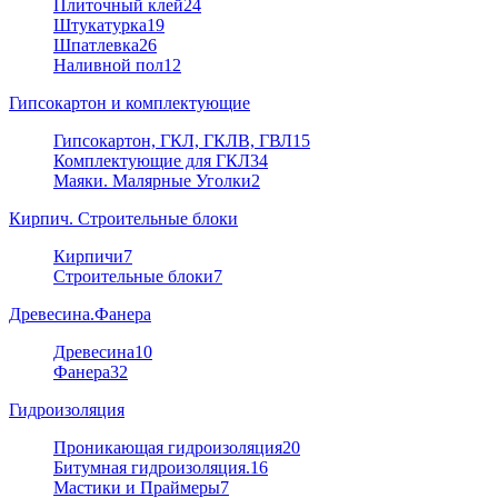
Плиточный клей
24
Штукатурка
19
Шпатлевка
26
Наливной пол
12
Гипсокартон и комплектующие
Гипсокартон, ГКЛ, ГКЛВ, ГВЛ
15
Комплектующие для ГКЛ
34
Маяки. Малярные Уголки
2
Кирпич. Строительные блоки
Кирпичи
7
Строительные блоки
7
Древесина.Фанера
Древесина
10
Фанера
32
Гидроизоляция
Проникающая гидроизоляция
20
Битумная гидроизоляция.
16
Мастики и Праймеры
7