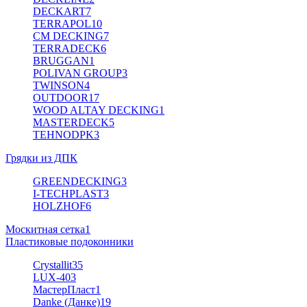
DECKART
7
TERRAPOL
10
CM DECKING
7
TERRADECK
6
BRUGGAN
1
POLIVAN GROUP
3
TWINSON
4
OUTDOOR
17
WOOD ALTAY DECKING
1
MASTERDECK
5
TEHNODPK
3
Грядки из ДПК
GREENDECKING
3
I-TECHPLAST
3
HOLZHOF
6
Москитная сетка
1
Пластиковые подоконники
Crystallit
35
LUX-40
3
МастерПласт
1
Danke (Данке)
19