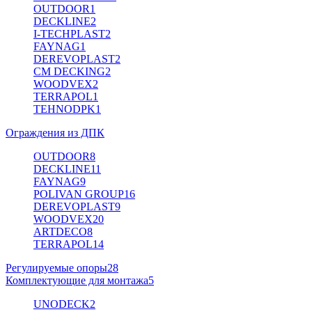
OUTDOOR
1
DECKLINE
2
I-TECHPLAST
2
FAYNAG
1
DEREVOPLAST
2
CM DECKING
2
WOODVEX
2
TERRAPOL
1
TEHNODPK
1
Ограждения из ДПК
OUTDOOR
8
DECKLINE
11
FAYNAG
9
POLIVAN GROUP
16
DEREVOPLAST
9
WOODVEX
20
ARTDECO
8
TERRAPOL
14
Регулируемые опоры
28
Комплектующие для монтажа
5
UNODECK
2