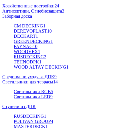
Хозяйственные постройки
24
Антисептики, Огнебиозащита
3
Заборная доска
CM DECKING
1
DEREVOPLAST
10
DECKART
1
GREENDECKING
1
FAYNAG
10
WOODVEX
1
RUSDECKING
2
TEHNODPK
1
WOOD ALTAY DECKING
1
Средства по уходу за ДПК
9
Светильники для террасы
14
Светильники RGB
5
Светильники LED
9
Ступени из ДПК
RUSDECKING
1
POLIVAN GROUP
4
MASTERDECK
1