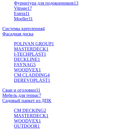
Фурнитура для подоконников
13
Vitrage
17
Estera
11
Moeller
31
Системы крепления
4
Фасадная доска
POLIVAN GROUP
1
MASTERDECK
1
I-TECHPLAST
1
DECKLINE
1
FAYNAG
5
WOODVEX
1
CM CLADDING
4
DEREVOPLAST
1
Сваи и оголовки
11
Мебель для террас
7
Садовый паркет из ДПК
CM DECKING
2
MASTERDECK
1
WOODVEX
1
OUTDOOR
1