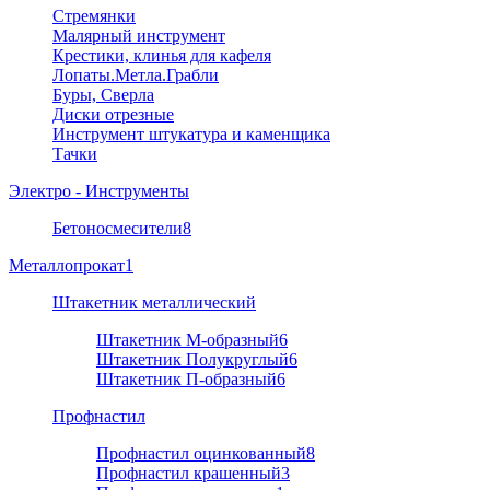
Стремянки
Малярный инструмент
Крестики, клинья для кафеля
Лопаты.Метла.Грабли
Буры, Сверла
Диски отрезные
Инструмент штукатура и каменщика
Тачки
Электро - Инструменты
Бетоносмесители
8
Металлопрокат
1
Штакетник металлический
Штакетник М-образный
6
Штакетник Полукруглый
6
Штакетник П-образный
6
Профнастил
Профнастил оцинкованный
8
Профнастил крашенный
3