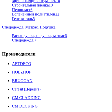
Звукоизоляция. Шуманет.
10
Строительная пленка
10
Пенопласт
3
Вспененный полиэтилен
22
Геотекстиль
5
Спецодежда. Матрас. Подушка
Раскладушка, подушка, матрас
6
Спецодежда.
7
Производители
ARTDECO
HOLZHOF
BRUGGAN
Ceresit (Церезит)
CM CLADDING
CM DECKING