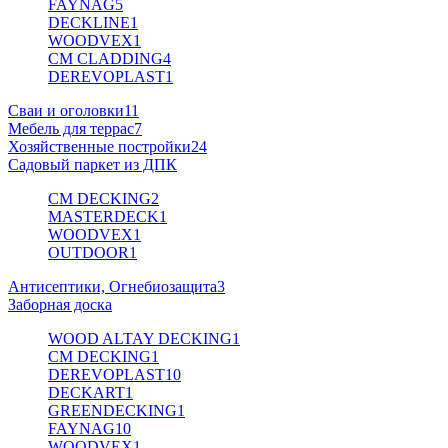
FAYNAG
5
DECKLINE
1
WOODVEX
1
CM CLADDING
4
DEREVOPLAST
1
Сваи и оголовки
11
Мебель для террас
7
Хозяйственные постройки
24
Садовый паркет из ДПК
CM DECKING
2
MASTERDECK
1
WOODVEX
1
OUTDOOR
1
Антисептики, Огнебиозащита
3
Заборная доска
WOOD ALTAY DECKING
1
CM DECKING
1
DEREVOPLAST
10
DECKART
1
GREENDECKING
1
FAYNAG
10
WOODVEX
1