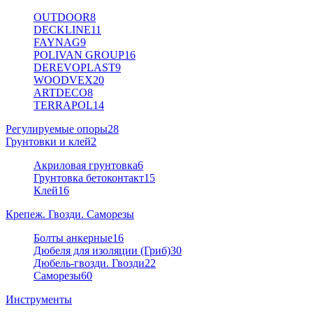
OUTDOOR
8
DECKLINE
11
FAYNAG
9
POLIVAN GROUP
16
DEREVOPLAST
9
WOODVEX
20
ARTDECO
8
TERRAPOL
14
Регулируемые опоры
28
Грунтовки и клей
2
Акриловая грунтовка
6
Грунтовка бетоконтакт
15
Клей
16
Крепеж. Гвозди. Саморезы
Болты анкерные
16
Дюбеля для изоляции (Гриб)
30
Дюбель-гвозди. Гвозди
22
Саморезы
60
Инструменты