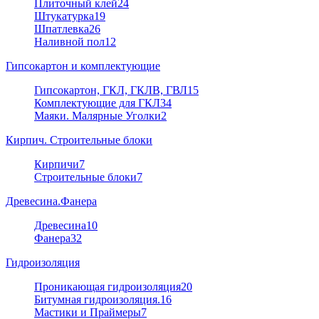
Плиточный клей
24
Штукатурка
19
Шпатлевка
26
Наливной пол
12
Гипсокартон и комплектующие
Гипсокартон, ГКЛ, ГКЛВ, ГВЛ
15
Комплектующие для ГКЛ
34
Маяки. Малярные Уголки
2
Кирпич. Строительные блоки
Кирпичи
7
Строительные блоки
7
Древесина.Фанера
Древесина
10
Фанера
32
Гидроизоляция
Проникающая гидроизоляция
20
Битумная гидроизоляция.
16
Мастики и Праймеры
7