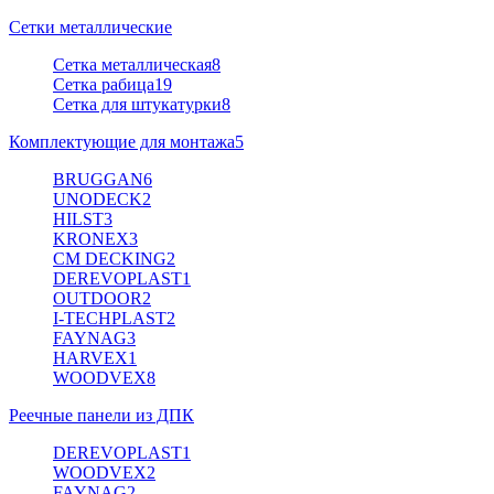
Сетки металлические
Сетка металлическая
8
Сетка рабица
19
Сетка для штукатурки
8
Комплектующие для монтажа
5
BRUGGAN
6
UNODECK
2
HILST
3
KRONEX
3
CM DECKING
2
DEREVOPLAST
1
OUTDOOR
2
I-TECHPLAST
2
FAYNAG
3
HARVEX
1
WOODVEX
8
Реечные панели из ДПК
DEREVOPLAST
1
WOODVEX
2
FAYNAG
2