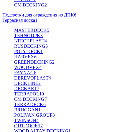
CM DECKING
2
Подсветки для ограждения из ДПК
6
Террасная доска
1
MASTERDECK
5
TEHNODPK
3
I-TECHPLAST
4
RUSDECKING
5
POLY-DECK
1
HARVEX
6
GREENDECKING
2
WOODVEX
4
FAYNAG
6
DEREVOPLAST
4
DECKLINE
2
DECKART
7
TERRAPOL
10
CM DECKING
7
TERRADECK
6
BRUGGAN
1
POLIVAN GROUP
3
TWINSON
4
OUTDOOR
17
WOOD ALTAY DECKING
1