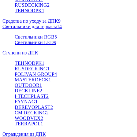
RUSDECKING
2
TEHNODPK
1
Средства по уходу за ДПК
9
Светильники для террасы
14
Светильники RGB
5
Светильники LED
9
Ступени из ДПК
TEHNODPK
1
RUSDECKING
1
POLIVAN GROUP
4
MASTERDECK
1
OUTDOOR
1
DECKLINE
2
I-TECHPLAST
2
FAYNAG
1
DEREVOPLAST
2
CM DECKING
2
WOODVEX
2
TERRAPOL
1
Ограждения из ДПК