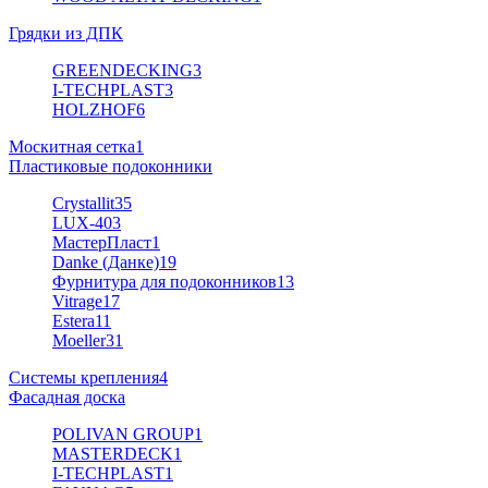
Грядки из ДПК
GREENDECKING
3
I-TECHPLAST
3
HOLZHOF
6
Москитная сетка
1
Пластиковые подоконники
Crystallit
35
LUX-40
3
МастерПласт
1
Danke (Данке)
19
Фурнитура для подоконников
13
Vitrage
17
Estera
11
Moeller
31
Системы крепления
4
Фасадная доска
POLIVAN GROUP
1
MASTERDECK
1
I-TECHPLAST
1