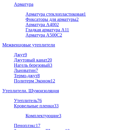
Арматура
Арматура стеклопластиковая
1
Фиксаторы для арматуры
2
Арматура А400
2
Гладкая арматура А1
1
Арматура A500C
2
Межвенцовые утеплители
Джут
9
Джутовый канат
20
Нагель березовый
3
Льноватин
7
Термо-джут
8
Политерм Эконом
12
Утеплители. Шумоизоляция
Утеплитель
76
Кровельные пленки
33
Комплектующие
3
Пеноплэкс
17