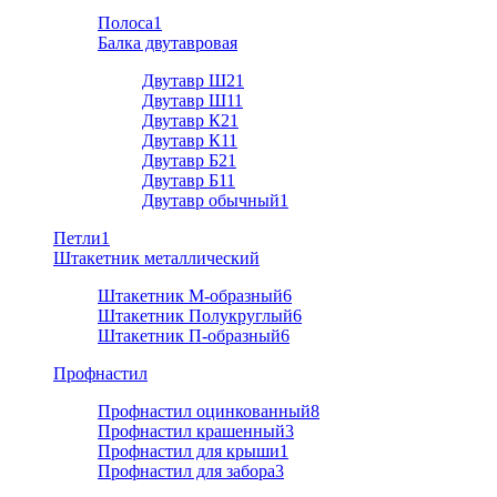
Полоса
1
Балка двутавровая
Двутавр Ш2
1
Двутавр Ш1
1
Двутавр К2
1
Двутавр К1
1
Двутавр Б2
1
Двутавр Б1
1
Двутавр обычный
1
Петли
1
Штакетник металлический
Штакетник М-образный
6
Штакетник Полукруглый
6
Штакетник П-образный
6
Профнастил
Профнастил оцинкованный
8
Профнастил крашенный
3
Профнастил для крыши
1
Профнастил для забора
3