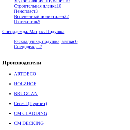
Звукоизоляция. Шуманет.
10
Строительная пленка
10
Пенопласт
3
Вспененный полиэтилен
22
Геотекстиль
5
Спецодежда. Матрас. Подушка
Раскладушка, подушка, матрас
6
Спецодежда.
7
Производители
ARTDECO
HOLZHOF
BRUGGAN
Ceresit (Церезит)
CM CLADDING
CM DECKING