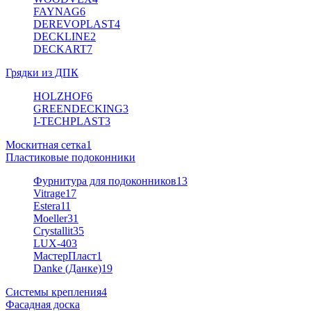
FAYNAG
6
DEREVOPLAST
4
DECKLINE
2
DECKART
7
Грядки из ДПК
HOLZHOF
6
GREENDECKING
3
I-TECHPLAST
3
Москитная сетка
1
Пластиковые подоконники
Фурнитура для подоконников
13
Vitrage
17
Estera
11
Moeller
31
Crystallit
35
LUX-40
3
МастерПласт
1
Danke (Данке)
19
Системы крепления
4
Фасадная доска