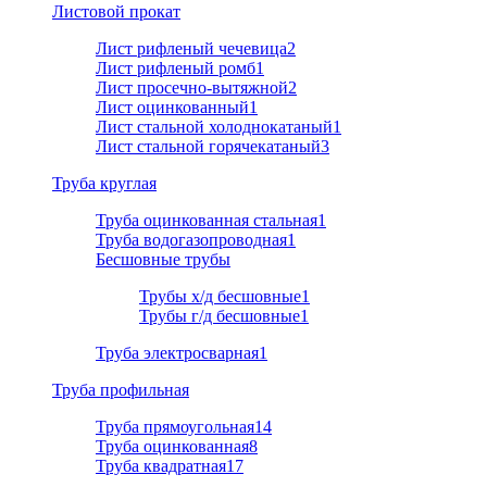
Листовой прокат
Лист рифленый чечевица
2
Лист рифленый ромб
1
Лист просечно-вытяжной
2
Лист оцинкованный
1
Лист стальной холоднокатаный
1
Лист стальной горячекатаный
3
Труба круглая
Труба оцинкованная стальная
1
Труба водогазопроводная
1
Бесшовные трубы
Трубы х/д бесшовные
1
Трубы г/д бесшовные
1
Труба электросварная
1
Труба профильная
Труба прямоугольная
14
Труба оцинкованная
8
Труба квадратная
17