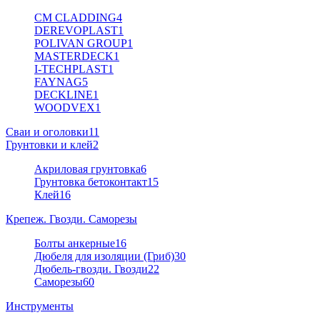
CM CLADDING
4
DEREVOPLAST
1
POLIVAN GROUP
1
MASTERDECK
1
I-TECHPLAST
1
FAYNAG
5
DECKLINE
1
WOODVEX
1
Сваи и оголовки
11
Грунтовки и клей
2
Акриловая грунтовка
6
Грунтовка бетоконтакт
15
Клей
16
Крепеж. Гвозди. Саморезы
Болты анкерные
16
Дюбеля для изоляции (Гриб)
30
Дюбель-гвозди. Гвозди
22
Саморезы
60
Инструменты