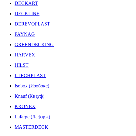
DECKART
DECKLINE
DEREVOPLAST
FAYNAG
GREENDECKING
HARVEX
HILST
I-TECHPLAST
Isobox (Изобокс)
Knauf (Кнауф)
KRONEX
Lafarge (Лафарж)
MASTERDECK