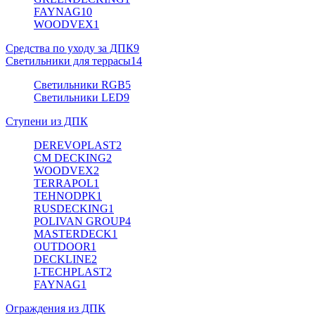
FAYNAG
10
WOODVEX
1
Средства по уходу за ДПК
9
Светильники для террасы
14
Светильники RGB
5
Светильники LED
9
Ступени из ДПК
DEREVOPLAST
2
CM DECKING
2
WOODVEX
2
TERRAPOL
1
TEHNODPK
1
RUSDECKING
1
POLIVAN GROUP
4
MASTERDECK
1
OUTDOOR
1
DECKLINE
2
I-TECHPLAST
2
FAYNAG
1
Ограждения из ДПК