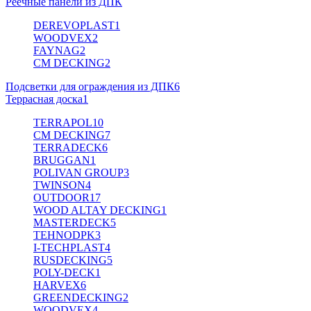
Реечные панели из ДПК
DEREVOPLAST
1
WOODVEX
2
FAYNAG
2
CM DECKING
2
Подсветки для ограждения из ДПК
6
Террасная доска
1
TERRAPOL
10
CM DECKING
7
TERRADECK
6
BRUGGAN
1
POLIVAN GROUP
3
TWINSON
4
OUTDOOR
17
WOOD ALTAY DECKING
1
MASTERDECK
5
TEHNODPK
3
I-TECHPLAST
4
RUSDECKING
5
POLY-DECK
1
HARVEX
6
GREENDECKING
2
WOODVEX
4