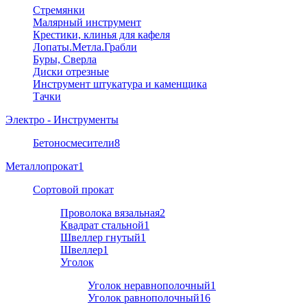
Стремянки
Малярный инструмент
Крестики, клинья для кафеля
Лопаты.Метла.Грабли
Буры, Сверла
Диски отрезные
Инструмент штукатура и каменщика
Тачки
Электро - Инструменты
Бетоносмесители
8
Металлопрокат
1
Cортовой прокат
Проволока вязальная
2
Квадрат стальной
1
Швеллер гнутый
1
Швеллер
1
Уголок
Уголок неравнополочный
1
Уголок равнополочный
16