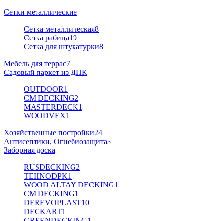
Сетки металлические
Сетка металлическая
8
Сетка рабица
19
Сетка для штукатурки
8
Мебель для террас
7
Садовый паркет из ДПК
OUTDOOR
1
CM DECKING
2
MASTERDECK
1
WOODVEX
1
Хозяйственные постройки
24
Антисептики, Огнебиозащита
3
Заборная доска
RUSDECKING
2
TEHNODPK
1
WOOD ALTAY DECKING
1
CM DECKING
1
DEREVOPLAST
10
DECKART
1
GREENDECKING
1