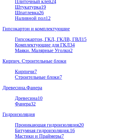
Плиточный клей
24
Штукатурка
19
Шпатлевка
26
Наливной пол
12
Гипсокартон и комплектующие
Гипсокартон, ГКЛ, ГКЛВ, ГВЛ
15
Комплектующие для ГКЛ
34
Маяки. Малярные Уголки
2
Кирпич. Строительные блоки
Кирпичи
7
Строительные блоки
7
Древесина.Фанера
Древесина
10
Фанера
32
Гидроизоляция
Проникающая гидроизоляция
20
Битумная гидроизоляция.
16
Мастики и Праймеры
7