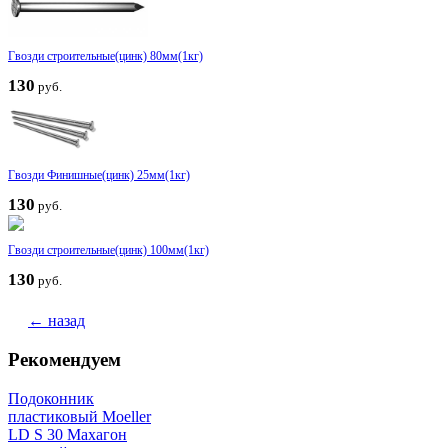
Гвозди строительные(цинк) 80мм(1кг)
130
руб.
Гвозди Финишные(цинк) 25мм(1кг)
130
руб.
Гвозди строительные(цинк) 100мм(1кг)
130
руб.
← назад
Рекомендуем
Подоконник
пластиковый Moeller
LD S 30 Махагон