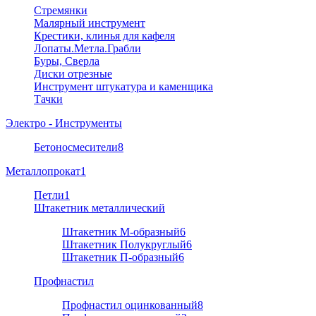
Стремянки
Малярный инструмент
Крестики, клинья для кафеля
Лопаты.Метла.Грабли
Буры, Сверла
Диски отрезные
Инструмент штукатура и каменщика
Тачки
Электро - Инструменты
Бетоносмесители
8
Металлопрокат
1
Петли
1
Штакетник металлический
Штакетник М-образный
6
Штакетник Полукруглый
6
Штакетник П-образный
6
Профнастил
Профнастил оцинкованный
8