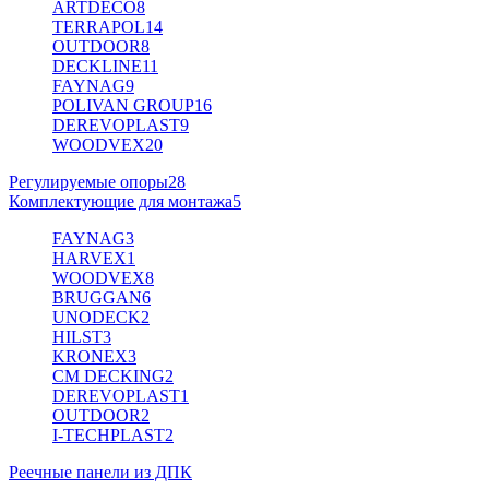
ARTDECO
8
TERRAPOL
14
OUTDOOR
8
DECKLINE
11
FAYNAG
9
POLIVAN GROUP
16
DEREVOPLAST
9
WOODVEX
20
Регулируемые опоры
28
Комплектующие для монтажа
5
FAYNAG
3
HARVEX
1
WOODVEX
8
BRUGGAN
6
UNODECK
2
HILST
3
KRONEX
3
CM DECKING
2
DEREVOPLAST
1
OUTDOOR
2
I-TECHPLAST
2
Реечные панели из ДПК