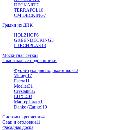
DECKART
7
TERRAPOL
10
CM DECKING
7
Грядки из ДПК
HOLZHOF
6
GREENDECKING
3
I-TECHPLAST
3
Москитная сетка
1
Пластиковые подоконники
Фурнитура для подоконников
13
Vitrage
17
Estera
11
Moeller
31
Crystallit
35
LUX-40
3
МастерПласт
1
Danke (Данке)
19
Системы крепления
4
Сваи и оголовки
11
Фасадная доска