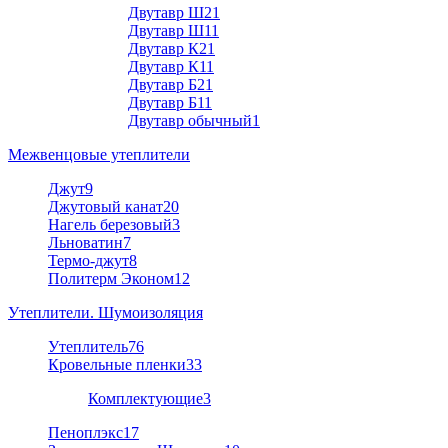
Двутавр Ш2
1
Двутавр Ш1
1
Двутавр К2
1
Двутавр К1
1
Двутавр Б2
1
Двутавр Б1
1
Двутавр обычный
1
Межвенцовые утеплители
Джут
9
Джутовый канат
20
Нагель березовый
3
Льноватин
7
Термо-джут
8
Политерм Эконом
12
Утеплители. Шумоизоляция
Утеплитель
76
Кровельные пленки
33
Комплектующие
3
Пеноплэкс
17