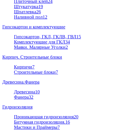
Плиточный клей
24
Штукатурка
19
Шпатлевка
26
Наливной пол
12
Гипсокартон и комплектующие
Гипсокартон, ГКЛ, ГКЛВ, ГВЛ
15
Комплектующие для ГКЛ
34
Маяки. Малярные Уголки
2
Кирпич. Строительные блоки
Кирпичи
7
Строительные блоки
7
Древесина.Фанера
Древесина
10
Фанера
32
Гидроизоляция
Проникающая гидроизоляция
20
Битумная гидроизоляция.
16
Мастики и Праймеры
7