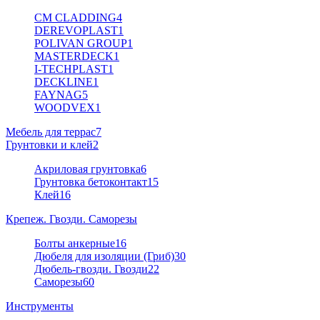
CM CLADDING
4
DEREVOPLAST
1
POLIVAN GROUP
1
MASTERDECK
1
I-TECHPLAST
1
DECKLINE
1
FAYNAG
5
WOODVEX
1
Мебель для террас
7
Грунтовки и клей
2
Акриловая грунтовка
6
Грунтовка бетоконтакт
15
Клей
16
Крепеж. Гвозди. Саморезы
Болты анкерные
16
Дюбеля для изоляции (Гриб)
30
Дюбель-гвозди. Гвозди
22
Саморезы
60
Инструменты