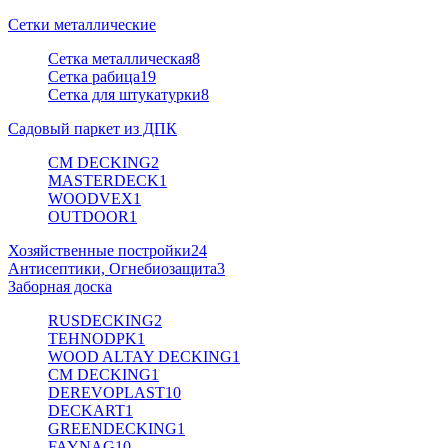
Сетки металлические
Сетка металлическая
8
Сетка рабица
19
Сетка для штукатурки
8
Садовый паркет из ДПК
CM DECKING
2
MASTERDECK
1
WOODVEX
1
OUTDOOR
1
Хозяйственные постройки
24
Антисептики, Огнебиозащита
3
Заборная доска
RUSDECKING
2
TEHNODPK
1
WOOD ALTAY DECKING
1
CM DECKING
1
DEREVOPLAST
10
DECKART
1
GREENDECKING
1
FAYNAG
10