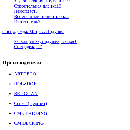
Звукоизоляция. Шуманет.
10
Строительная пленка
10
Пенопласт
3
Вспененный полиэтилен
22
Геотекстиль
5
Спецодежда. Матрас. Подушка
Раскладушка, подушка, матрас
6
Спецодежда.
7
Производители
ARTDECO
HOLZHOF
BRUGGAN
Ceresit (Церезит)
CM CLADDING
CM DECKING