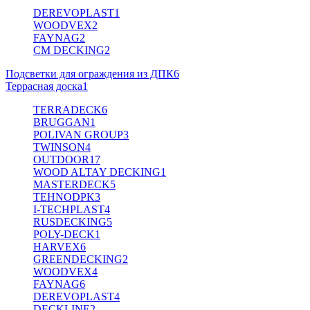
DEREVOPLAST
1
WOODVEX
2
FAYNAG
2
CM DECKING
2
Подсветки для ограждения из ДПК
6
Террасная доска
1
TERRADECK
6
BRUGGAN
1
POLIVAN GROUP
3
TWINSON
4
OUTDOOR
17
WOOD ALTAY DECKING
1
MASTERDECK
5
TEHNODPK
3
I-TECHPLAST
4
RUSDECKING
5
POLY-DECK
1
HARVEX
6
GREENDECKING
2
WOODVEX
4
FAYNAG
6
DEREVOPLAST
4
DECKLINE
2