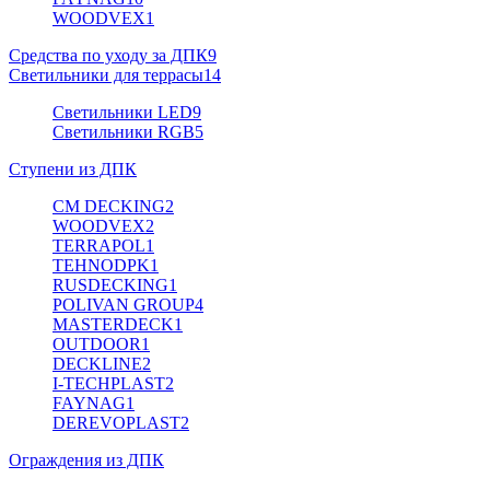
WOODVEX
1
Средства по уходу за ДПК
9
Светильники для террасы
14
Светильники LED
9
Светильники RGB
5
Ступени из ДПК
CM DECKING
2
WOODVEX
2
TERRAPOL
1
TEHNODPK
1
RUSDECKING
1
POLIVAN GROUP
4
MASTERDECK
1
OUTDOOR
1
DECKLINE
2
I-TECHPLAST
2
FAYNAG
1
DEREVOPLAST
2
Ограждения из ДПК