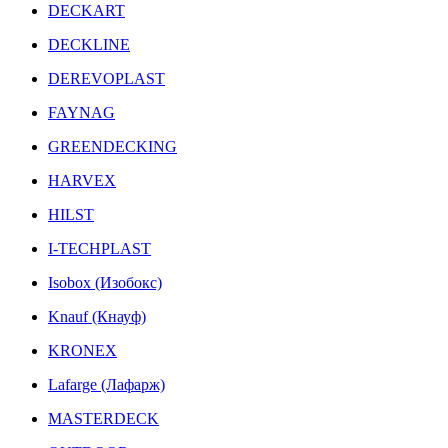
DECKART
DECKLINE
DEREVOPLAST
FAYNAG
GREENDECKING
HARVEX
HILST
I-TECHPLAST
Isobox (Изобокс)
Knauf (Кнауф)
KRONEX
Lafarge (Лафарж)
MASTERDECK