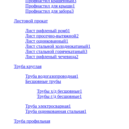
Профнастил крашенный
3
Профнастил для крыши
1
Профнастил для забора
3
Листовой прокат
Лист рифленый ромб
1
Лист просечно-вытяжной
2
Лист оцинкованный
1
Лист стальной холоднокатаный
1
Лист стальной горячекатаный
3
Лист рифленый чечевица
2
Труба круглая
Труба водогазопроводная
1
Бесшовные трубы
Трубы х/д бесшовные
1
Трубы г/д бесшовные
1
Труба электросварная
1
Труба оцинкованная стальная
1
Труба профильная