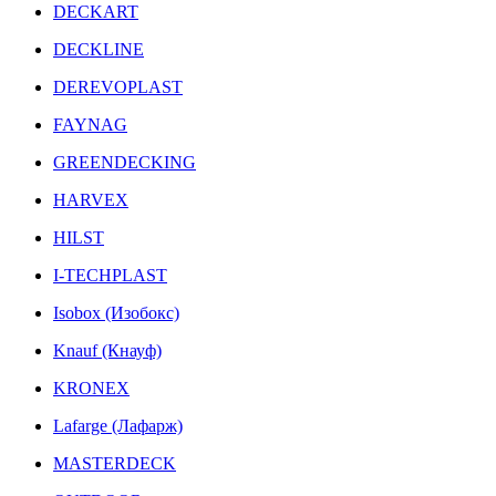
DECKART
DECKLINE
DEREVOPLAST
FAYNAG
GREENDECKING
HARVEX
HILST
I-TECHPLAST
Isobox (Изобокс)
Knauf (Кнауф)
KRONEX
Lafarge (Лафарж)
MASTERDECK