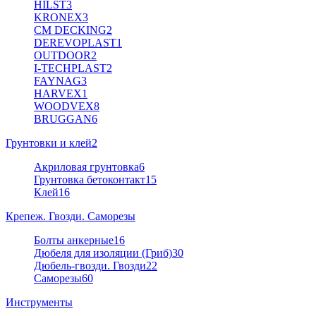
HILST
3
KRONEX
3
CM DECKING
2
DEREVOPLAST
1
OUTDOOR
2
I-TECHPLAST
2
FAYNAG
3
HARVEX
1
WOODVEX
8
BRUGGAN
6
Грунтовки и клей
2
Акриловая грунтовка
6
Грунтовка бетоконтакт
15
Клей
16
Крепеж. Гвозди. Саморезы
Болты анкерные
16
Дюбеля для изоляции (Гриб)
30
Дюбель-гвозди. Гвозди
22
Саморезы
60
Инструменты