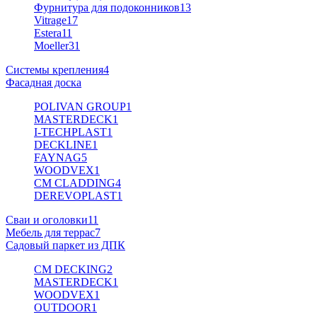
Фурнитура для подоконников
13
Vitrage
17
Estera
11
Moeller
31
Системы крепления
4
Фасадная доска
POLIVAN GROUP
1
MASTERDECK
1
I-TECHPLAST
1
DECKLINE
1
FAYNAG
5
WOODVEX
1
CM CLADDING
4
DEREVOPLAST
1
Сваи и оголовки
11
Мебель для террас
7
Садовый паркет из ДПК
CM DECKING
2
MASTERDECK
1
WOODVEX
1
OUTDOOR
1