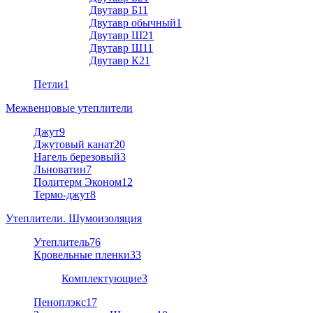
Двутавр Б1
1
Двутавр обычный
1
Двутавр Ш2
1
Двутавр Ш1
1
Двутавр К2
1
Петли
1
Межвенцовые утеплители
Джут
9
Джутовый канат
20
Нагель березовый
3
Льноватин
7
Политерм Эконом
12
Термо-джут
8
Утеплители. Шумоизоляция
Утеплитель
76
Кровельные пленки
33
Комплектующие
3
Пеноплэкс
17