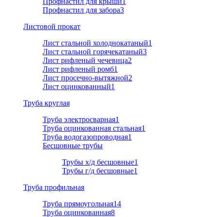
Профнастил для крыши
1
Профнастил для забора
3
Листовой прокат
Лист стальной холоднокатаный
1
Лист стальной горячекатаный
3
Лист рифленый чечевица
2
Лист рифленый ромб
1
Лист просечно-вытяжной
2
Лист оцинкованный
1
Труба круглая
Труба электросварная
1
Труба оцинкованная стальная
1
Труба водогазопроводная
1
Бесшовные трубы
Трубы х/д бесшовные
1
Трубы г/д бесшовные
1
Труба профильная
Труба прямоугольная
14
Труба оцинкованная
8