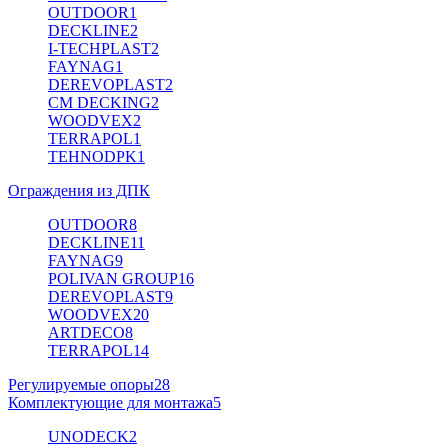
OUTDOOR
1
DECKLINE
2
I-TECHPLAST
2
FAYNAG
1
DEREVOPLAST
2
CM DECKING
2
WOODVEX
2
TERRAPOL
1
TEHNODPK
1
Ограждения из ДПК
OUTDOOR
8
DECKLINE
11
FAYNAG
9
POLIVAN GROUP
16
DEREVOPLAST
9
WOODVEX
20
ARTDECO
8
TERRAPOL
14
Регулируемые опоры
28
Комплектующие для монтажа
5
UNODECK
2