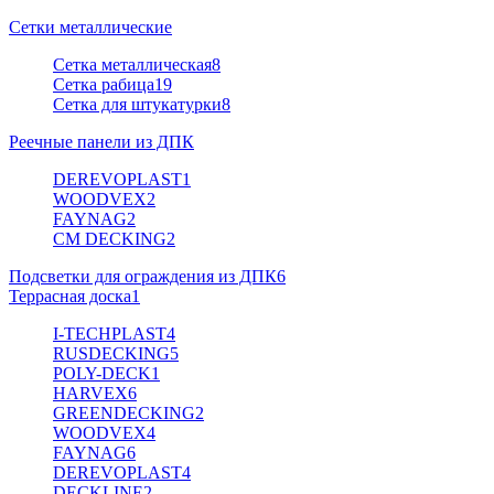
Сетки металлические
Сетка металлическая
8
Сетка рабица
19
Сетка для штукатурки
8
Реечные панели из ДПК
DEREVOPLAST
1
WOODVEX
2
FAYNAG
2
CM DECKING
2
Подсветки для ограждения из ДПК
6
Террасная доска
1
I-TECHPLAST
4
RUSDECKING
5
POLY-DECK
1
HARVEX
6
GREENDECKING
2
WOODVEX
4
FAYNAG
6
DEREVOPLAST
4
DECKLINE
2