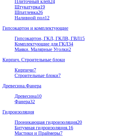
Плиточный клей
24
Штукатурка
19
Шпатлевка
26
Наливной пол
12
Гипсокартон и комплектующие
Гипсокартон, ГКЛ, ГКЛВ, ГВЛ
15
Комплектующие для ГКЛ
34
Маяки. Малярные Уголки
2
Кирпич. Строительные блоки
Кирпичи
7
Строительные блоки
7
Древесина.Фанера
Древесина
10
Фанера
32
Гидроизоляция
Проникающая гидроизоляция
20
Битумная гидроизоляция.
16
Мастики и Праймеры
7