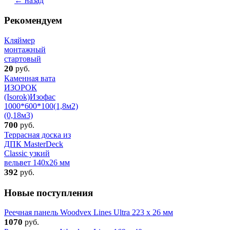
← назад
Рекомендуем
Кляймер
монтажный
стартовый
20
руб.
Каменная вата
ИЗОРОК
(Isorok)Изофас
1000*600*100(1,8м2)
(0,18м3)
700
руб.
Террасная доска из
ДПК MasterDeck
Classic узкий
вельвет 140х26 мм
392
руб.
Новые поступления
Реечная панель Woodvex Lines Ultra 223 x 26 мм
1070
руб.