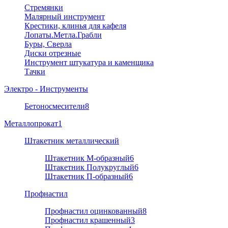
Стремянки
Малярный инструмент
Крестики, клинья для кафеля
Лопаты.Метла.Грабли
Буры, Сверла
Диски отрезные
Инструмент штукатура и каменщика
Тачки
Электро - Инструменты
Бетоносмесители
8
Металлопрокат
1
Штакетник металлический
Штакетник М-образный
6
Штакетник Полукруглый
6
Штакетник П-образный
6
Профнастил
Профнастил оцинкованный
8
Профнастил крашенный
3