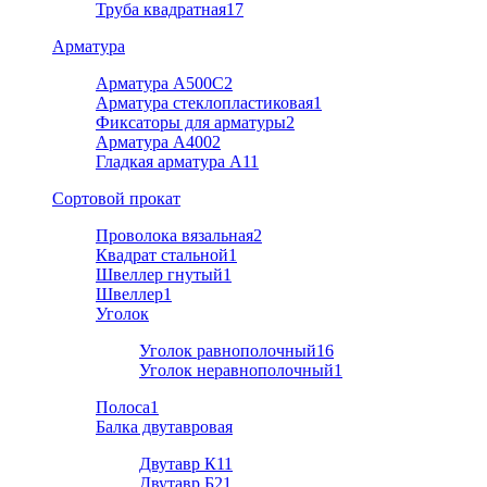
Труба квадратная
17
Арматура
Арматура A500C
2
Арматура стеклопластиковая
1
Фиксаторы для арматуры
2
Арматура А400
2
Гладкая арматура А1
1
Cортовой прокат
Проволока вязальная
2
Квадрат стальной
1
Швеллер гнутый
1
Швеллер
1
Уголок
Уголок равнополочный
16
Уголок неравнополочный
1
Полоса
1
Балка двутавровая
Двутавр К1
1
Двутавр Б2
1