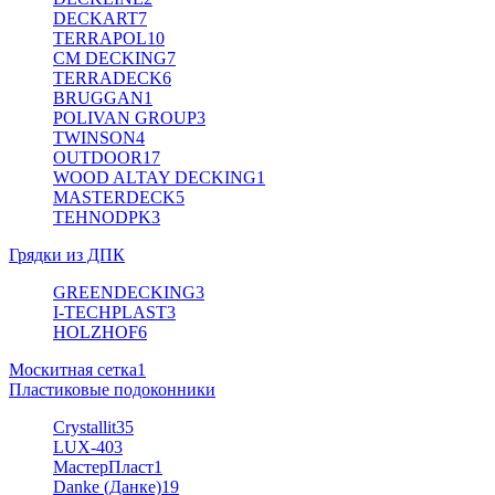
DECKART
7
TERRAPOL
10
CM DECKING
7
TERRADECK
6
BRUGGAN
1
POLIVAN GROUP
3
TWINSON
4
OUTDOOR
17
WOOD ALTAY DECKING
1
MASTERDECK
5
TEHNODPK
3
Грядки из ДПК
GREENDECKING
3
I-TECHPLAST
3
HOLZHOF
6
Москитная сетка
1
Пластиковые подоконники
Crystallit
35
LUX-40
3
МастерПласт
1
Danke (Данке)
19