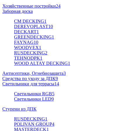
Хозяйственные постройки
24
Заборная доска
CM DECKING
1
DEREVOPLAST
10
DECKART
1
GREENDECKING
1
FAYNAG
10
WOODVEX
1
RUSDECKING
2
TEHNODPK
1
WOOD ALTAY DECKING
1
Антисептики, Огнебиозащита
3
Средства по уходу за ДПК
9
Светильники для террасы
14
Светильники RGB
5
Светильники LED
9
Ступени из ДПК
RUSDECKING
1
POLIVAN GROUP
4
MASTERDECK
1