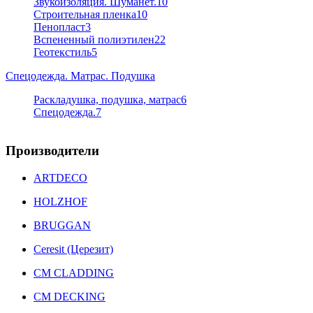
Звукоизоляция. Шуманет.
10
Строительная пленка
10
Пенопласт
3
Вспененный полиэтилен
22
Геотекстиль
5
Спецодежда. Матрас. Подушка
Раскладушка, подушка, матрас
6
Спецодежда.
7
Производители
ARTDECO
HOLZHOF
BRUGGAN
Ceresit (Церезит)
CM CLADDING
CM DECKING