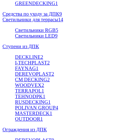
GREENDECKING
1
Средства по уходу за ДПК
9
Светильники для террасы
14
Светильники RGB
5
Светильники LED
9
Ступени из ДПК
DECKLINE
2
I-TECHPLAST
2
FAYNAG
1
DEREVOPLAST
2
CM DECKING
2
WOODVEX
2
TERRAPOL
1
TEHNODPK
1
RUSDECKING
1
POLIVAN GROUP
4
MASTERDECK
1
OUTDOOR
1
Ограждения из ДПК