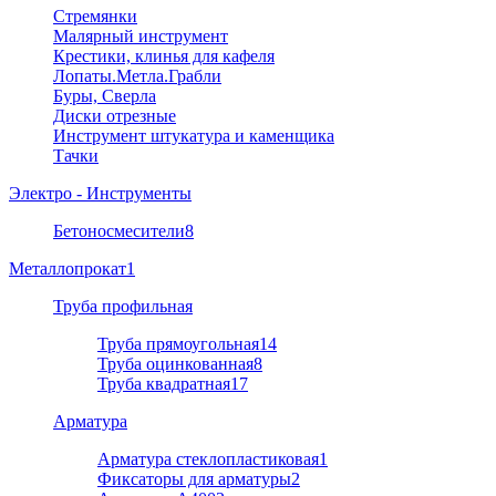
Стремянки
Малярный инструмент
Крестики, клинья для кафеля
Лопаты.Метла.Грабли
Буры, Сверла
Диски отрезные
Инструмент штукатура и каменщика
Тачки
Электро - Инструменты
Бетоносмесители
8
Металлопрокат
1
Труба профильная
Труба прямоугольная
14
Труба оцинкованная
8
Труба квадратная
17
Арматура
Арматура стеклопластиковая
1
Фиксаторы для арматуры
2