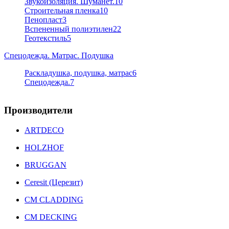
Звукоизоляция. Шуманет.
10
Строительная пленка
10
Пенопласт
3
Вспененный полиэтилен
22
Геотекстиль
5
Спецодежда. Матрас. Подушка
Раскладушка, подушка, матрас
6
Спецодежда.
7
Производители
ARTDECO
HOLZHOF
BRUGGAN
Ceresit (Церезит)
CM CLADDING
CM DECKING