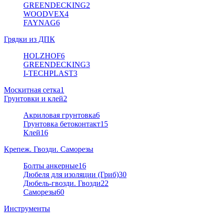
GREENDECKING
2
WOODVEX
4
FAYNAG
6
Грядки из ДПК
HOLZHOF
6
GREENDECKING
3
I-TECHPLAST
3
Москитная сетка
1
Грунтовки и клей
2
Акриловая грунтовка
6
Грунтовка бетоконтакт
15
Клей
16
Крепеж. Гвозди. Саморезы
Болты анкерные
16
Дюбеля для изоляции (Гриб)
30
Дюбель-гвозди. Гвозди
22
Саморезы
60
Инструменты