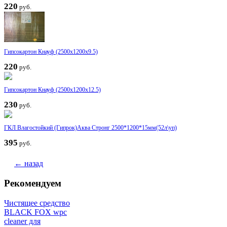
220
руб.
Гипсокартон Кнауф (2500x1200x9.5)
220
руб.
Гипсокартон Кнауф (2500x1200x12.5)
230
руб.
ГКЛ Влагостойкий (Гипрок)Аква Стронг 2500*1200*15мм(52л\уп)
395
руб.
← назад
Рекомендуем
Чистящее средство
BLACK FOX wpc
cleaner для