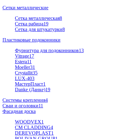
Сетки металлические
Сетка металлическая
8
Сетка рабица
19
Сетка для штукатурки
8
Пластиковые подоконники
Фурнитура для подоконников
13
Vitrage
17
Estera
11
Moeller
31
Crystallit
35
LUX-40
3
МастерПласт
1
Danke (Данке)
19
Системы крепления
4
Сваи и оголовки
11
Фасадная доска
WOODVEX
1
CM CLADDING
4
DEREVOPLAST
1
POLIVAN GROUP
1