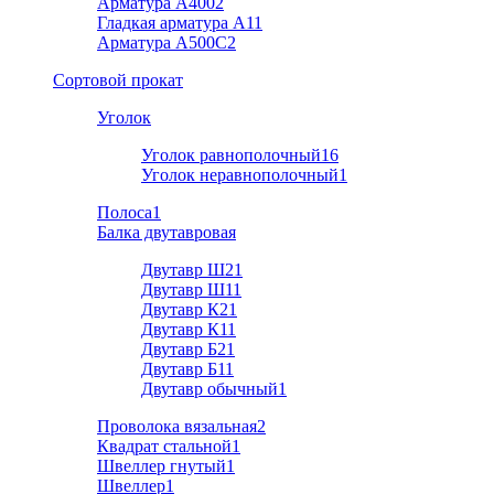
Арматура А400
2
Гладкая арматура А1
1
Арматура A500C
2
Cортовой прокат
Уголок
Уголок равнополочный
16
Уголок неравнополочный
1
Полоса
1
Балка двутавровая
Двутавр Ш2
1
Двутавр Ш1
1
Двутавр К2
1
Двутавр К1
1
Двутавр Б2
1
Двутавр Б1
1
Двутавр обычный
1
Проволока вязальная
2
Квадрат стальной
1
Швеллер гнутый
1
Швеллер
1