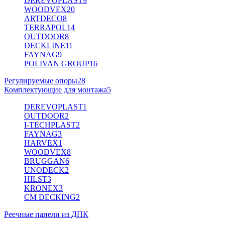
DEREVOPLAST
9
WOODVEX
20
ARTDECO
8
TERRAPOL
14
OUTDOOR
8
DECKLINE
11
FAYNAG
9
POLIVAN GROUP
16
Регулируемые опоры
28
Комплектующие для монтажа
5
DEREVOPLAST
1
OUTDOOR
2
I-TECHPLAST
2
FAYNAG
3
HARVEX
1
WOODVEX
8
BRUGGAN
6
UNODECK
2
HILST
3
KRONEX
3
CM DECKING
2
Реечные панели из ДПК