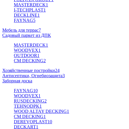
MASTERDECK
1
I-TECHPLAST
1
DECKLINE
1
FAYNAG
5
Мебель для террас
7
Садовый паркет из ДПК
MASTERDECK
1
WOODVEX
1
OUTDOOR
1
CM DECKING
2
Хозяйственные постройки
24
Антисептики, Огнебиозащита
3
Заборная доска
FAYNAG
10
WOODVEX
1
RUSDECKING
2
TEHNODPK
1
WOOD ALTAY DECKING
1
CM DECKING
1
DEREVOPLAST
10
DECKART
1