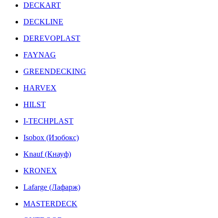
DECKART
DECKLINE
DEREVOPLAST
FAYNAG
GREENDECKING
HARVEX
HILST
I-TECHPLAST
Isobox (Изобокс)
Knauf (Кнауф)
KRONEX
Lafarge (Лафарж)
MASTERDECK