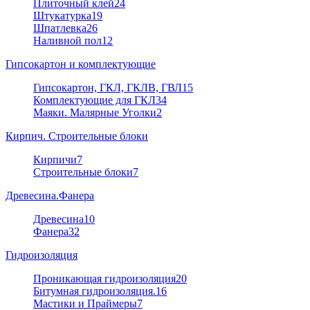
Плиточный клей
24
Штукатурка
19
Шпатлевка
26
Наливной пол
12
Гипсокартон и комплектующие
Гипсокартон, ГКЛ, ГКЛВ, ГВЛ
15
Комплектующие для ГКЛ
34
Маяки. Малярные Уголки
2
Кирпич. Строительные блоки
Кирпичи
7
Строительные блоки
7
Древесина.Фанера
Древесина
10
Фанера
32
Гидроизоляция
Проникающая гидроизоляция
20
Битумная гидроизоляция.
16
Мастики и Праймеры
7