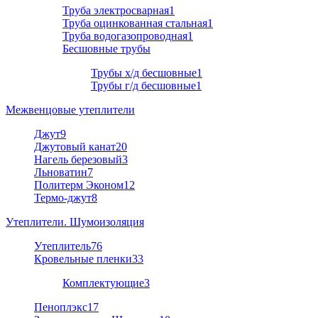
Труба электросварная
1
Труба оцинкованная стальная
1
Труба водогазопроводная
1
Бесшовные трубы
Трубы х/д бесшовные
1
Трубы г/д бесшовные
1
Межвенцовые утеплители
Джут
9
Джутовый канат
20
Нагель березовый
3
Льноватин
7
Политерм Эконом
12
Термо-джут
8
Утеплители. Шумоизоляция
Утеплитель
76
Кровельные пленки
33
Комплектующие
3
Пеноплэкс
17