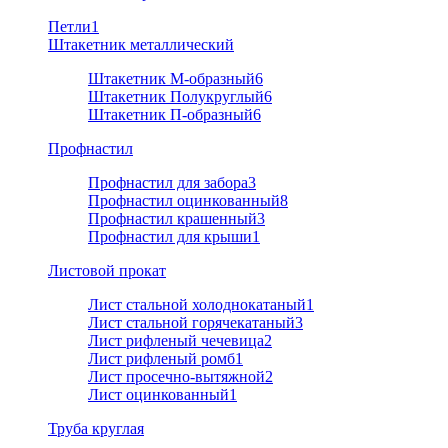
Петли
1
Штакетник металлический
Штакетник М-образный
6
Штакетник Полукруглый
6
Штакетник П-образный
6
Профнастил
Профнастил для забора
3
Профнастил оцинкованный
8
Профнастил крашенный
3
Профнастил для крыши
1
Листовой прокат
Лист стальной холоднокатаный
1
Лист стальной горячекатаный
3
Лист рифленый чечевица
2
Лист рифленый ромб
1
Лист просечно-вытяжной
2
Лист оцинкованный
1
Труба круглая