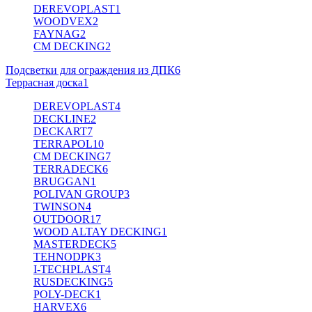
DEREVOPLAST
1
WOODVEX
2
FAYNAG
2
CM DECKING
2
Подсветки для ограждения из ДПК
6
Террасная доска
1
DEREVOPLAST
4
DECKLINE
2
DECKART
7
TERRAPOL
10
CM DECKING
7
TERRADECK
6
BRUGGAN
1
POLIVAN GROUP
3
TWINSON
4
OUTDOOR
17
WOOD ALTAY DECKING
1
MASTERDECK
5
TEHNODPK
3
I-TECHPLAST
4
RUSDECKING
5
POLY-DECK
1
HARVEX
6