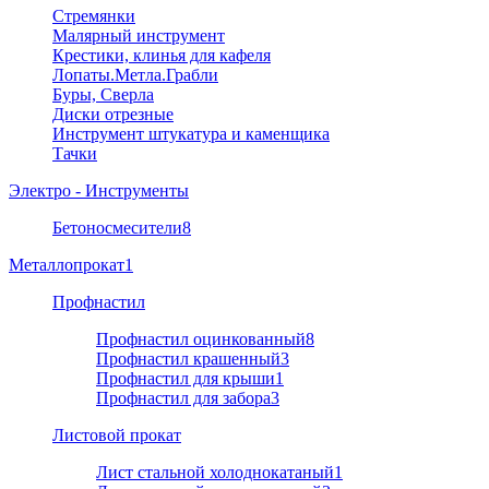
Стремянки
Малярный инструмент
Крестики, клинья для кафеля
Лопаты.Метла.Грабли
Буры, Сверла
Диски отрезные
Инструмент штукатура и каменщика
Тачки
Электро - Инструменты
Бетоносмесители
8
Металлопрокат
1
Профнастил
Профнастил оцинкованный
8
Профнастил крашенный
3
Профнастил для крыши
1
Профнастил для забора
3
Листовой прокат
Лист стальной холоднокатаный
1