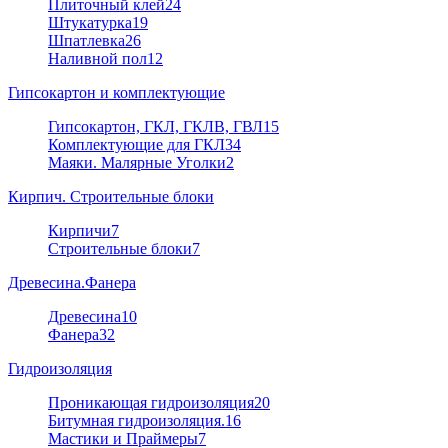
Плиточный клей
24
Штукатурка
19
Шпатлевка
26
Наливной пол
12
Гипсокартон и комплектующие
Гипсокартон, ГКЛ, ГКЛВ, ГВЛ
15
Комплектующие для ГКЛ
34
Маяки. Малярные Уголки
2
Кирпич. Строительные блоки
Кирпичи
7
Строительные блоки
7
Древесина.Фанера
Древесина
10
Фанера
32
Гидроизоляция
Проникающая гидроизоляция
20
Битумная гидроизоляция.
16
Мастики и Праймеры
7