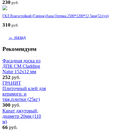
230
руб.
ГКЛ Влагостойкий (Гипрок)Аква Оптима 2500*1200*12,5мм(52л\уп)
310
руб.
← назад
Рекомендуем
Фасадная доска из
ДПК CM Cladding
Natur 152х12 мм
252
руб.
ГРАНИТ
Плиточный клей для
керамогр. и
тяж.плитки (25кг)
300
руб.
Канат джутовый,
диаметр 20мм (110
м)
66
руб.