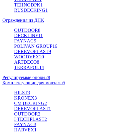
TEHNODPK
1
RUSDECKING
1
Ограждения из ДПК
OUTDOOR
8
DECKLINE
11
FAYNAG
9
POLIVAN GROUP
16
DEREVOPLAST
9
WOODVEX
20
ARTDECO
8
TERRAPOL
14
Регулируемые опоры
28
Комплектующие для монтажа
5
HILST
3
KRONEX
3
CM DECKING
2
DEREVOPLAST
1
OUTDOOR
2
I-TECHPLAST
2
FAYNAG
3
HARVEX
1