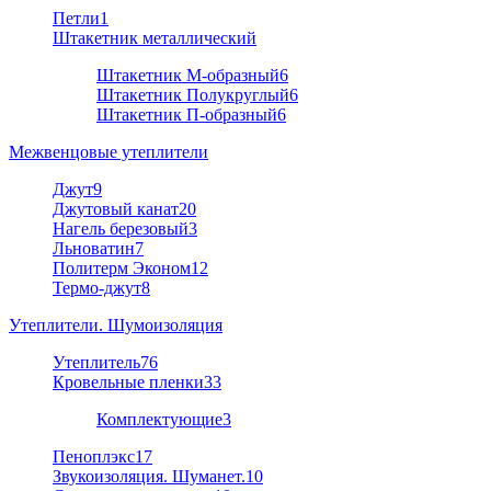
Петли
1
Штакетник металлический
Штакетник М-образный
6
Штакетник Полукруглый
6
Штакетник П-образный
6
Межвенцовые утеплители
Джут
9
Джутовый канат
20
Нагель березовый
3
Льноватин
7
Политерм Эконом
12
Термо-джут
8
Утеплители. Шумоизоляция
Утеплитель
76
Кровельные пленки
33
Комплектующие
3
Пеноплэкс
17
Звукоизоляция. Шуманет.
10