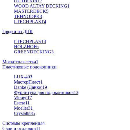
OUTDOOR
17
WOOD ALTAY DECKING
1
MASTERDECK
5
TEHNODPK
3
I-TECHPLAST
4
Грядки из ДПК
I-TECHPLAST
3
HOLZHOF
6
GREENDECKING
3
Москитная сетка
1
Пластиковые подоконники
LUX-40
3
МастерПласт
1
Danke (Данке)
19
Фурнитура для подоконников
13
Vitrage
17
Estera
11
Moeller
31
Crystallit
35
Системы крепления
4
Сваи и оголовки
11