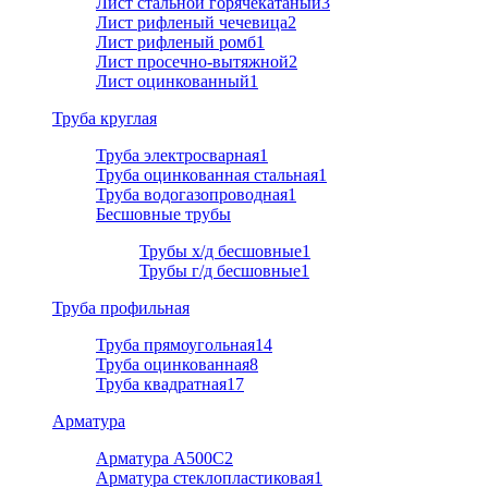
Лист стальной горячекатаный
3
Лист рифленый чечевица
2
Лист рифленый ромб
1
Лист просечно-вытяжной
2
Лист оцинкованный
1
Труба круглая
Труба электросварная
1
Труба оцинкованная стальная
1
Труба водогазопроводная
1
Бесшовные трубы
Трубы х/д бесшовные
1
Трубы г/д бесшовные
1
Труба профильная
Труба прямоугольная
14
Труба оцинкованная
8
Труба квадратная
17
Арматура
Арматура A500C
2
Арматура стеклопластиковая
1