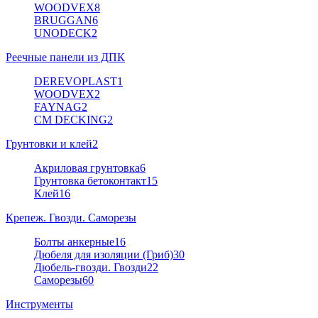
WOODVEX
8
BRUGGAN
6
UNODECK
2
Реечные панели из ДПК
DEREVOPLAST
1
WOODVEX
2
FAYNAG
2
CM DECKING
2
Грунтовки и клей
2
Акриловая грунтовка
6
Грунтовка бетоконтакт
15
Клей
16
Крепеж. Гвозди. Саморезы
Болты анкерные
16
Дюбеля для изоляции (Гриб)
30
Дюбель-гвозди. Гвозди
22
Саморезы
60
Инструменты