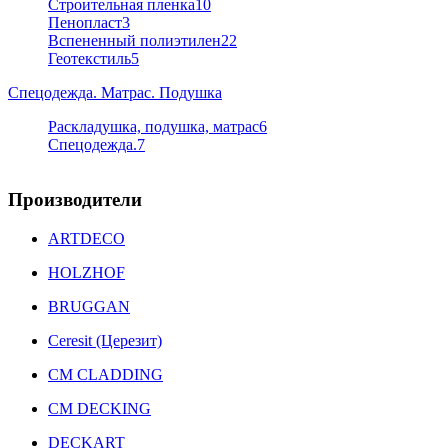
Строительная пленка
10
Пенопласт
3
Вспененный полиэтилен
22
Геотекстиль
5
Спецодежда. Матрас. Подушка
Раскладушка, подушка, матрас
6
Спецодежда.
7
Производители
ARTDECO
HOLZHOF
BRUGGAN
Ceresit (Церезит)
CM CLADDING
CM DECKING
DECKART