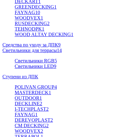
DECKART
1
GREENDECKING
1
FAYNAG
10
WOODVEX
1
RUSDECKING
2
TEHNODPK
1
WOOD ALTAY DECKING
1
Средства по уходу за ДПК
9
Светильники для террасы
14
Светильники RGB
5
Светильники LED
9
Ступени из ДПК
POLIVAN GROUP
4
MASTERDECK
1
OUTDOOR
1
DECKLINE
2
I-TECHPLAST
2
FAYNAG
1
DEREVOPLAST
2
CM DECKING
2
WOODVEX
2
TERRAPOL
1