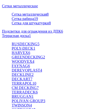
Сетки металлические
Сетка металлическая
8
Сетка рабица
19
Сетка для штукатурки
8
Подсветки для ограждения из ДПК
6
Террасная доска
1
RUSDECKING
5
POLY-DECK
1
HARVEX
6
GREENDECKING
2
WOODVEX
4
FAYNAG
6
DEREVOPLAST
4
DECKLINE
2
DECKART
7
TERRAPOL
10
CM DECKING
7
TERRADECK
6
BRUGGAN
1
POLIVAN GROUP
3
TWINSON
4