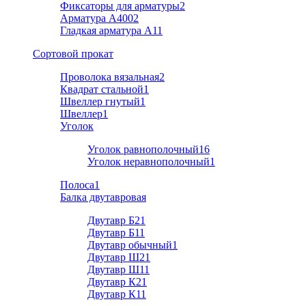
Фиксаторы для арматуры
2
Арматура А400
2
Гладкая арматура А1
1
Cортовой прокат
Проволока вязальная
2
Квадрат стальной
1
Швеллер гнутый
1
Швеллер
1
Уголок
Уголок равнополочный
16
Уголок неравнополочный
1
Полоса
1
Балка двутавровая
Двутавр Б2
1
Двутавр Б1
1
Двутавр обычный
1
Двутавр Ш2
1
Двутавр Ш1
1
Двутавр К2
1
Двутавр К1
1