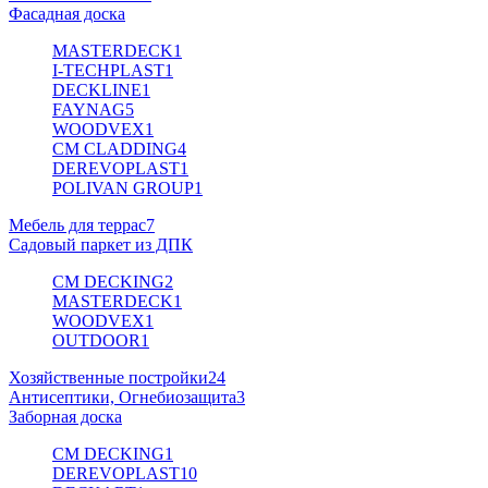
Фасадная доска
MASTERDECK
1
I-TECHPLAST
1
DECKLINE
1
FAYNAG
5
WOODVEX
1
CM CLADDING
4
DEREVOPLAST
1
POLIVAN GROUP
1
Мебель для террас
7
Садовый паркет из ДПК
CM DECKING
2
MASTERDECK
1
WOODVEX
1
OUTDOOR
1
Хозяйственные постройки
24
Антисептики, Огнебиозащита
3
Заборная доска
CM DECKING
1
DEREVOPLAST
10