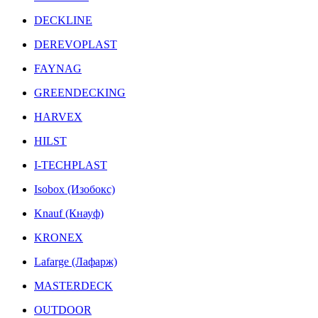
DECKLINE
DEREVOPLAST
FAYNAG
GREENDECKING
HARVEX
HILST
I-TECHPLAST
Isobox (Изобокс)
Knauf (Кнауф)
KRONEX
Lafarge (Лафарж)
MASTERDECK
OUTDOOR