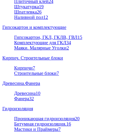
Плиточный клей
24
Штукатурка
19
Шпатлевка
26
Наливной пол
12
Гипсокартон и комплектующие
Гипсокартон, ГКЛ, ГКЛВ, ГВЛ
15
Комплектующие для ГКЛ
34
Маяки. Малярные Уголки
2
Кирпич. Строительные блоки
Кирпичи
7
Строительные блоки
7
Древесина.Фанера
Древесина
10
Фанера
32
Гидроизоляция
Проникающая гидроизоляция
20
Битумная гидроизоляция.
16
Мастики и Праймеры
7