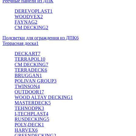
Реечные панели из ДПК
DEREVOPLAST
1
WOODVEX
2
FAYNAG
2
CM DECKING
2
Подсветки для ограждения из ДПК
6
Террасная доска
1
DECKART
7
TERRAPOL
10
CM DECKING
7
TERRADECK
6
BRUGGAN
1
POLIVAN GROUP
3
TWINSON
4
OUTDOOR
17
WOOD ALTAY DECKING
1
MASTERDECK
5
TEHNODPK
3
I-TECHPLAST
4
RUSDECKING
5
POLY-DECK
1
HARVEX
6
GREENDECKING
2