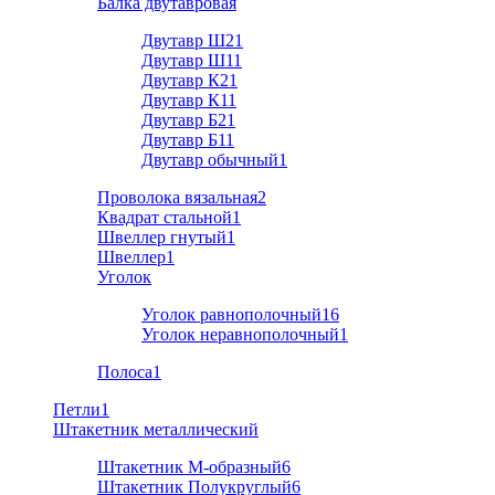
Балка двутавровая
Двутавр Ш2
1
Двутавр Ш1
1
Двутавр К2
1
Двутавр К1
1
Двутавр Б2
1
Двутавр Б1
1
Двутавр обычный
1
Проволока вязальная
2
Квадрат стальной
1
Швеллер гнутый
1
Швеллер
1
Уголок
Уголок равнополочный
16
Уголок неравнополочный
1
Полоса
1
Петли
1
Штакетник металлический
Штакетник М-образный
6
Штакетник Полукруглый
6