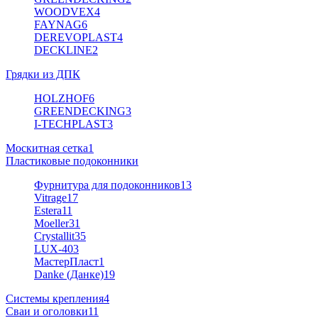
WOODVEX
4
FAYNAG
6
DEREVOPLAST
4
DECKLINE
2
Грядки из ДПК
HOLZHOF
6
GREENDECKING
3
I-TECHPLAST
3
Москитная сетка
1
Пластиковые подоконники
Фурнитура для подоконников
13
Vitrage
17
Estera
11
Moeller
31
Crystallit
35
LUX-40
3
МастерПласт
1
Danke (Данке)
19
Системы крепления
4
Сваи и оголовки
11