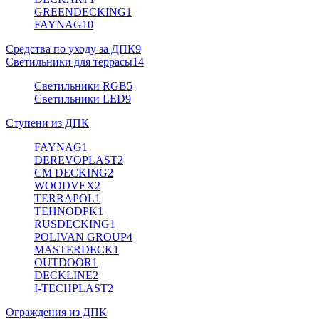
GREENDECKING
1
FAYNAG
10
Средства по уходу за ДПК
9
Светильники для террасы
14
Светильники RGB
5
Светильники LED
9
Ступени из ДПК
FAYNAG
1
DEREVOPLAST
2
CM DECKING
2
WOODVEX
2
TERRAPOL
1
TEHNODPK
1
RUSDECKING
1
POLIVAN GROUP
4
MASTERDECK
1
OUTDOOR
1
DECKLINE
2
I-TECHPLAST
2
Ограждения из ДПК