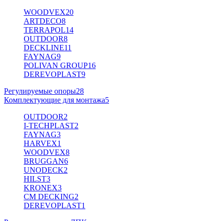
WOODVEX
20
ARTDECO
8
TERRAPOL
14
OUTDOOR
8
DECKLINE
11
FAYNAG
9
POLIVAN GROUP
16
DEREVOPLAST
9
Регулируемые опоры
28
Комплектующие для монтажа
5
OUTDOOR
2
I-TECHPLAST
2
FAYNAG
3
HARVEX
1
WOODVEX
8
BRUGGAN
6
UNODECK
2
HILST
3
KRONEX
3
CM DECKING
2
DEREVOPLAST
1