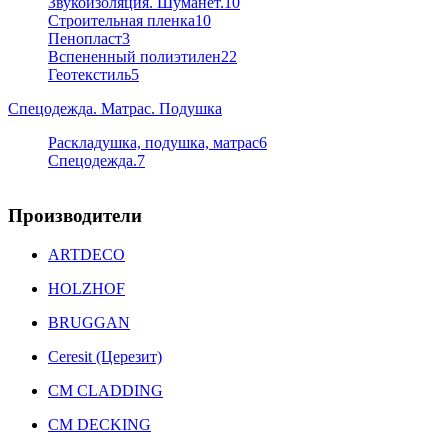
Звукоизоляция. Шуманет.
10
Строительная пленка
10
Пенопласт
3
Вспененный полиэтилен
22
Геотекстиль
5
Спецодежда. Матрас. Подушка
Раскладушка, подушка, матрас
6
Спецодежда.
7
Производители
ARTDECO
HOLZHOF
BRUGGAN
Ceresit (Церезит)
CM CLADDING
CM DECKING