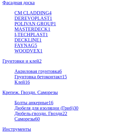
Фасадная доска
CM CLADDING
4
DEREVOPLAST
1
POLIVAN GROUP
1
MASTERDECK
1
I-TECHPLAST
1
DECKLINE
1
FAYNAG
5
WOODVEX
1
Грунтовки и клей
2
Акриловая грунтовка
6
Грунтовка бетоконтакт
15
Клей
16
Крепеж. Гвозди. Саморезы
Болты анкерные
16
Дюбеля для изоляции (Гриб)
30
Дюбель-гвозди. Гвозди
22
Саморезы
60
Инструменты