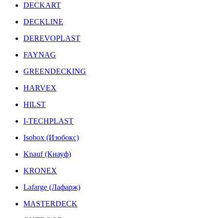
DECKART
DECKLINE
DEREVOPLAST
FAYNAG
GREENDECKING
HARVEX
HILST
I-TECHPLAST
Isobox (Изобокс)
Knauf (Кнауф)
KRONEX
Lafarge (Лафарж)
MASTERDECK