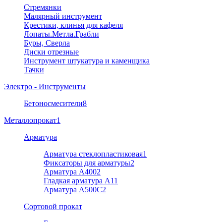
Стремянки
Малярный инструмент
Крестики, клинья для кафеля
Лопаты.Метла.Грабли
Буры, Сверла
Диски отрезные
Инструмент штукатура и каменщика
Тачки
Электро - Инструменты
Бетоносмесители
8
Металлопрокат
1
Арматура
Арматура стеклопластиковая
1
Фиксаторы для арматуры
2
Арматура А400
2
Гладкая арматура А1
1
Арматура A500C
2
Cортовой прокат