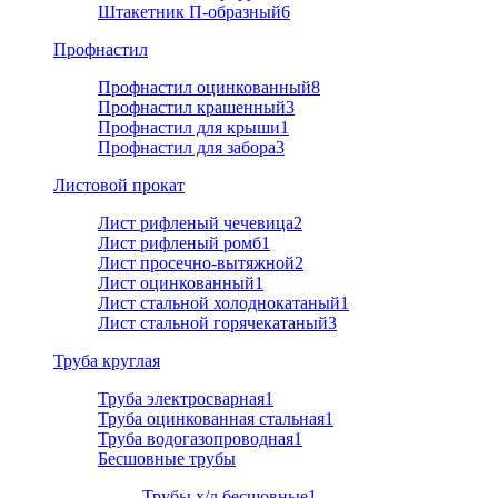
Штакетник П-образный
6
Профнастил
Профнастил оцинкованный
8
Профнастил крашенный
3
Профнастил для крыши
1
Профнастил для забора
3
Листовой прокат
Лист рифленый чечевица
2
Лист рифленый ромб
1
Лист просечно-вытяжной
2
Лист оцинкованный
1
Лист стальной холоднокатаный
1
Лист стальной горячекатаный
3
Труба круглая
Труба электросварная
1
Труба оцинкованная стальная
1
Труба водогазопроводная
1
Бесшовные трубы
Трубы х/д бесшовные
1