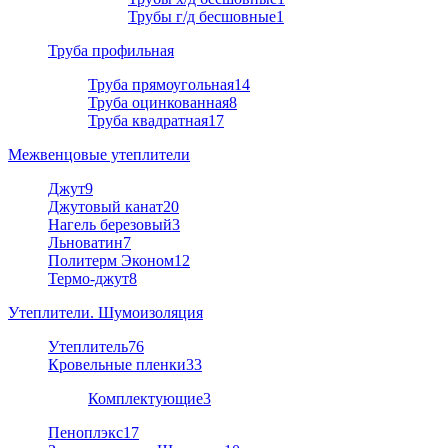
Трубы г/д бесшовные
1
Труба профильная
Труба прямоугольная
14
Труба оцинкованная
8
Труба квадратная
17
Межвенцовые утеплители
Джут
9
Джутовый канат
20
Нагель березовый
3
Льноватин
7
Политерм Эконом
12
Термо-джут
8
Утеплители. Шумоизоляция
Утеплитель
76
Кровельные пленки
33
Комплектующие
3
Пеноплэкс
17