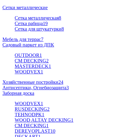
Сетки металлические
Сетка металлическая
8
Сетка рабица
19
Сетка для штукатурки
8
Мебель для террас
7
Садовый паркет из ДПК
OUTDOOR
1
CM DECKING
2
MASTERDECK
1
WOODVEX
1
Хозяйственные постройки
24
Антисептики, Огнебиозащита
3
Заборная доска
WOODVEX
1
RUSDECKING
2
TEHNODPK
1
WOOD ALTAY DECKING
1
CM DECKING
1
DEREVOPLAST
10
DECKART
1