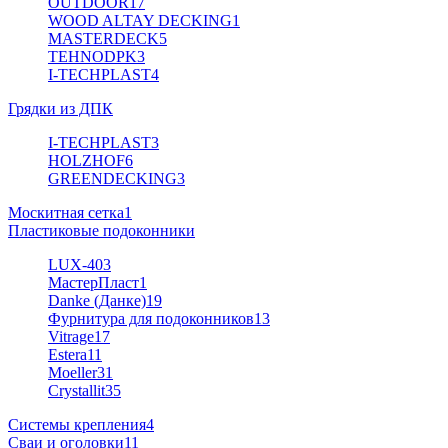
OUTDOOR
17
WOOD ALTAY DECKING
1
MASTERDECK
5
TEHNODPK
3
I-TECHPLAST
4
Грядки из ДПК
I-TECHPLAST
3
HOLZHOF
6
GREENDECKING
3
Москитная сетка
1
Пластиковые подоконники
LUX-40
3
МастерПласт
1
Danke (Данке)
19
Фурнитура для подоконников
13
Vitrage
17
Estera
11
Moeller
31
Crystallit
35
Системы крепления
4
Сваи и оголовки
11