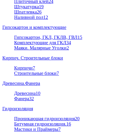
Плиточный клей
24
Штукатурка
19
Шпатлевка
26
Наливной пол
12
Гипсокартон и комплектующие
Гипсокартон, ГКЛ, ГКЛВ, ГВЛ
15
Комплектующие для ГКЛ
34
Маяки. Малярные Уголки
2
Кирпич. Строительные блоки
Кирпичи
7
Строительные блоки
7
Древесина.Фанера
Древесина
10
Фанера
32
Гидроизоляция
Проникающая гидроизоляция
20
Битумная гидроизоляция.
16
Мастики и Праймеры
7