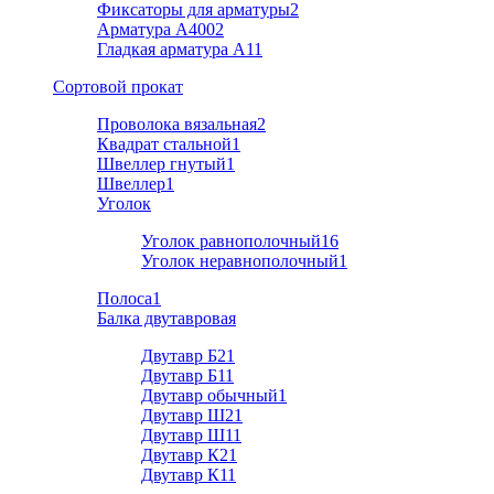
Фиксаторы для арматуры
2
Арматура А400
2
Гладкая арматура А1
1
Cортовой прокат
Проволока вязальная
2
Квадрат стальной
1
Швеллер гнутый
1
Швеллер
1
Уголок
Уголок равнополочный
16
Уголок неравнополочный
1
Полоса
1
Балка двутавровая
Двутавр Б2
1
Двутавр Б1
1
Двутавр обычный
1
Двутавр Ш2
1
Двутавр Ш1
1
Двутавр К2
1
Двутавр К1
1