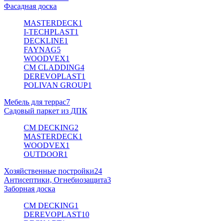
Фасадная доска
MASTERDECK
1
I-TECHPLAST
1
DECKLINE
1
FAYNAG
5
WOODVEX
1
CM CLADDING
4
DEREVOPLAST
1
POLIVAN GROUP
1
Мебель для террас
7
Садовый паркет из ДПК
CM DECKING
2
MASTERDECK
1
WOODVEX
1
OUTDOOR
1
Хозяйственные постройки
24
Антисептики, Огнебиозащита
3
Заборная доска
CM DECKING
1
DEREVOPLAST
10