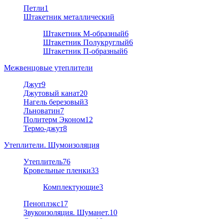
Петли
1
Штакетник металлический
Штакетник М-образный
6
Штакетник Полукруглый
6
Штакетник П-образный
6
Межвенцовые утеплители
Джут
9
Джутовый канат
20
Нагель березовый
3
Льноватин
7
Политерм Эконом
12
Термо-джут
8
Утеплители. Шумоизоляция
Утеплитель
76
Кровельные пленки
33
Комплектующие
3
Пеноплэкс
17
Звукоизоляция. Шуманет.
10