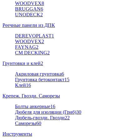
WOODVEX
8
BRUGGAN
6
UNODECK
2
Реечные панели из ДПК
DEREVOPLAST
1
WOODVEX
2
FAYNAG
2
CM DECKING
2
Грунтовки и клей
2
Акриловая грунтовка
6
Грунтовка бетоконтакт
15
Клей
16
Крепеж. Гвозди. Саморезы
Болты анкерные
16
Дюбеля для изоляции (Гриб)
30
Дюбель-гвозди. Гвозди
22
Саморезы
60
Инструменты