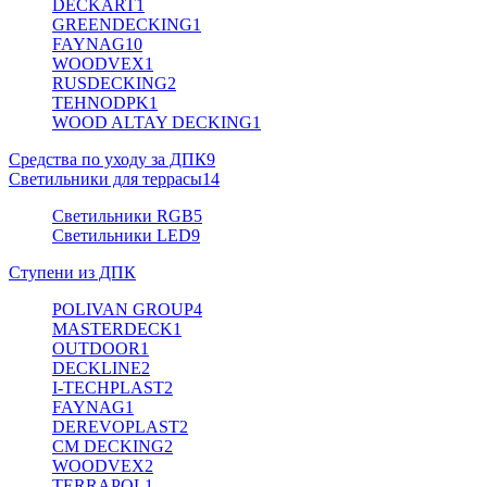
DECKART
1
GREENDECKING
1
FAYNAG
10
WOODVEX
1
RUSDECKING
2
TEHNODPK
1
WOOD ALTAY DECKING
1
Средства по уходу за ДПК
9
Светильники для террасы
14
Светильники RGB
5
Светильники LED
9
Ступени из ДПК
POLIVAN GROUP
4
MASTERDECK
1
OUTDOOR
1
DECKLINE
2
I-TECHPLAST
2
FAYNAG
1
DEREVOPLAST
2
CM DECKING
2
WOODVEX
2
TERRAPOL
1