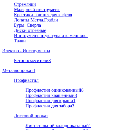
Стремянки
Малярный инструмент
Крестики, клинья для кафеля
Лопаты.Метла.Грабли
Буры, Сверла
Диски отрезные
Инструмент штукатура и каменщика
Тачки
Электро - Инструменты
Бетоносмесители
8
Металлопрокат
1
Профнастил
Профнастил оцинкованный
8
Профнастил крашенный
3
Профнастил для крыши
1
Профнастил для забора
3
Листовой прокат
Лист стальной холоднокатаный
1