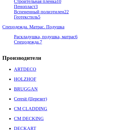
Строительная пленка
10
Пенопласт
3
Вспененный полиэтилен
22
Геотекстиль
5
Спецодежда. Матрас. Подушка
Раскладушка, подушка, матрас
6
Спецодежда.
7
Производители
ARTDECO
HOLZHOF
BRUGGAN
Ceresit (Церезит)
CM CLADDING
CM DECKING
DECKART