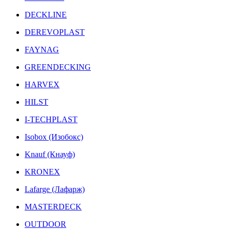
DECKLINE
DEREVOPLAST
FAYNAG
GREENDECKING
HARVEX
HILST
I-TECHPLAST
Isobox (Изобокс)
Knauf (Кнауф)
KRONEX
Lafarge (Лафарж)
MASTERDECK
OUTDOOR