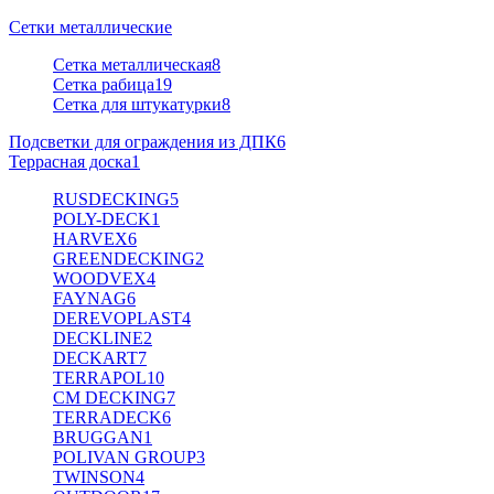
Сетки металлические
Сетка металлическая
8
Сетка рабица
19
Сетка для штукатурки
8
Подсветки для ограждения из ДПК
6
Террасная доска
1
RUSDECKING
5
POLY-DECK
1
HARVEX
6
GREENDECKING
2
WOODVEX
4
FAYNAG
6
DEREVOPLAST
4
DECKLINE
2
DECKART
7
TERRAPOL
10
CM DECKING
7
TERRADECK
6
BRUGGAN
1
POLIVAN GROUP
3
TWINSON
4