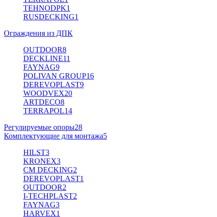
TEHNODPK
1
RUSDECKING
1
Ограждения из ДПК
OUTDOOR
8
DECKLINE
11
FAYNAG
9
POLIVAN GROUP
16
DEREVOPLAST
9
WOODVEX
20
ARTDECO
8
TERRAPOL
14
Регулируемые опоры
28
Комплектующие для монтажа
5
HILST
3
KRONEX
3
CM DECKING
2
DEREVOPLAST
1
OUTDOOR
2
I-TECHPLAST
2
FAYNAG
3
HARVEX
1