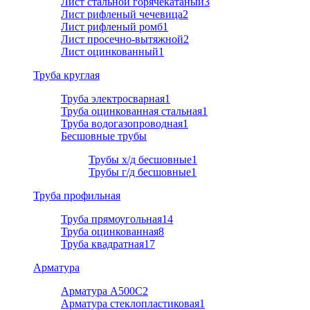
Лист стальной горячекатаный
3
Лист рифленый чечевица
2
Лист рифленый ромб
1
Лист просечно-вытяжной
2
Лист оцинкованный
1
Труба круглая
Труба электросварная
1
Труба оцинкованная стальная
1
Труба водогазопроводная
1
Бесшовные трубы
Трубы х/д бесшовные
1
Трубы г/д бесшовные
1
Труба профильная
Труба прямоугольная
14
Труба оцинкованная
8
Труба квадратная
17
Арматура
Арматура A500C
2
Арматура стеклопластиковая
1