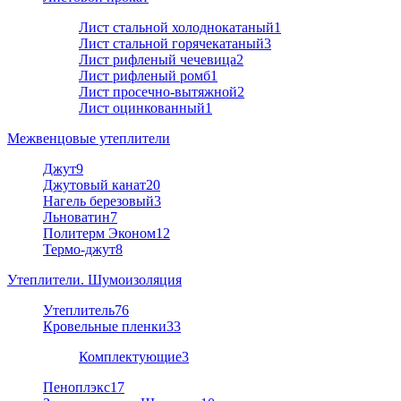
Лист стальной холоднокатаный
1
Лист стальной горячекатаный
3
Лист рифленый чечевица
2
Лист рифленый ромб
1
Лист просечно-вытяжной
2
Лист оцинкованный
1
Межвенцовые утеплители
Джут
9
Джутовый канат
20
Нагель березовый
3
Льноватин
7
Политерм Эконом
12
Термо-джут
8
Утеплители. Шумоизоляция
Утеплитель
76
Кровельные пленки
33
Комплектующие
3
Пеноплэкс
17