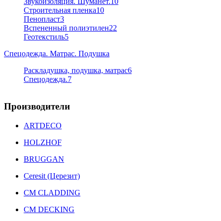
Звукоизоляция. Шуманет.
10
Строительная пленка
10
Пенопласт
3
Вспененный полиэтилен
22
Геотекстиль
5
Спецодежда. Матрас. Подушка
Раскладушка, подушка, матрас
6
Спецодежда.
7
Производители
ARTDECO
HOLZHOF
BRUGGAN
Ceresit (Церезит)
CM CLADDING
CM DECKING