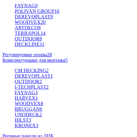
FAYNAG
9
POLIVAN GROUP
16
DEREVOPLAST
9
WOODVEX
20
ARTDECO
8
TERRAPOL
14
OUTDOOR
8
DECKLINE
11
Регулируемые опоры
28
Комплектующие для монтажа
5
CM DECKING
2
DEREVOPLAST
1
OUTDOOR
2
I-TECHPLAST
2
FAYNAG
3
HARVEX
1
WOODVEX
8
BRUGGAN
6
UNODECK
2
HILST
3
KRONEX
3
Реечные панели из ДПК