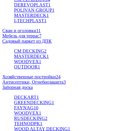
DEREVOPLAST
1
POLIVAN GROUP
1
MASTERDECK
1
I-TECHPLAST
1
Сваи и оголовки
11
Мебель для террас
7
Садовый паркет из ДПК
CM DECKING
2
MASTERDECK
1
WOODVEX
1
OUTDOOR
1
Хозяйственные постройки
24
Антисептики, Огнебиозащита
3
Заборная доска
DECKART
1
GREENDECKING
1
FAYNAG
10
WOODVEX
1
RUSDECKING
2
TEHNODPK
1
WOOD ALTAY DECKING
1