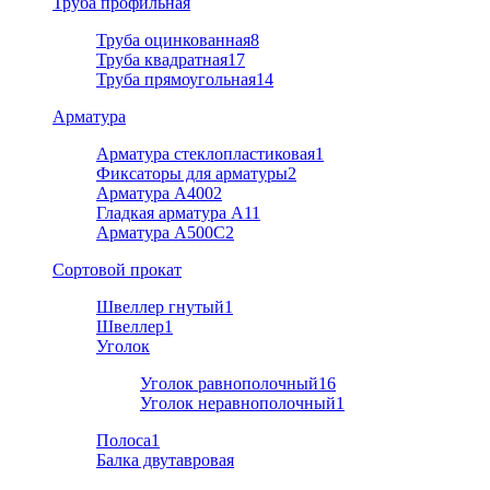
Труба профильная
Труба оцинкованная
8
Труба квадратная
17
Труба прямоугольная
14
Арматура
Арматура стеклопластиковая
1
Фиксаторы для арматуры
2
Арматура А400
2
Гладкая арматура А1
1
Арматура A500C
2
Cортовой прокат
Швеллер гнутый
1
Швеллер
1
Уголок
Уголок равнополочный
16
Уголок неравнополочный
1
Полоса
1
Балка двутавровая