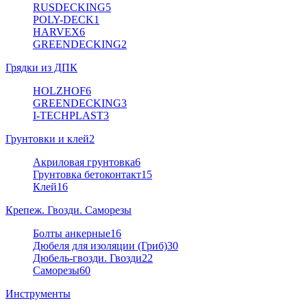
RUSDECKING
5
POLY-DECK
1
HARVEX
6
GREENDECKING
2
Грядки из ДПК
HOLZHOF
6
GREENDECKING
3
I-TECHPLAST
3
Грунтовки и клей
2
Акриловая грунтовка
6
Грунтовка бетоконтакт
15
Клей
16
Крепеж. Гвозди. Саморезы
Болты анкерные
16
Дюбеля для изоляции (Гриб)
30
Дюбель-гвозди. Гвозди
22
Саморезы
60
Инструменты