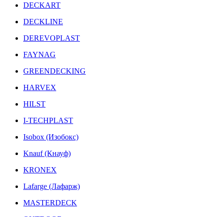
DECKART
DECKLINE
DEREVOPLAST
FAYNAG
GREENDECKING
HARVEX
HILST
I-TECHPLAST
Isobox (Изобокс)
Knauf (Кнауф)
KRONEX
Lafarge (Лафарж)
MASTERDECK