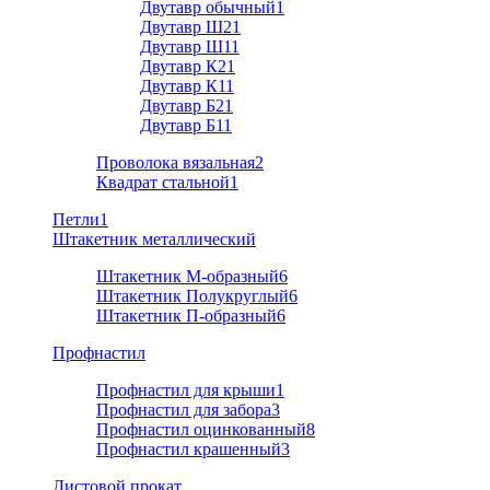
Двутавр обычный
1
Двутавр Ш2
1
Двутавр Ш1
1
Двутавр К2
1
Двутавр К1
1
Двутавр Б2
1
Двутавр Б1
1
Проволока вязальная
2
Квадрат стальной
1
Петли
1
Штакетник металлический
Штакетник М-образный
6
Штакетник Полукруглый
6
Штакетник П-образный
6
Профнастил
Профнастил для крыши
1
Профнастил для забора
3
Профнастил оцинкованный
8
Профнастил крашенный
3
Листовой прокат