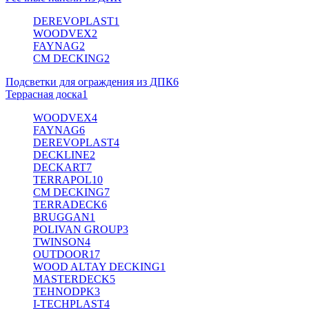
DEREVOPLAST
1
WOODVEX
2
FAYNAG
2
CM DECKING
2
Подсветки для ограждения из ДПК
6
Террасная доска
1
WOODVEX
4
FAYNAG
6
DEREVOPLAST
4
DECKLINE
2
DECKART
7
TERRAPOL
10
CM DECKING
7
TERRADECK
6
BRUGGAN
1
POLIVAN GROUP
3
TWINSON
4
OUTDOOR
17
WOOD ALTAY DECKING
1
MASTERDECK
5
TEHNODPK
3
I-TECHPLAST
4