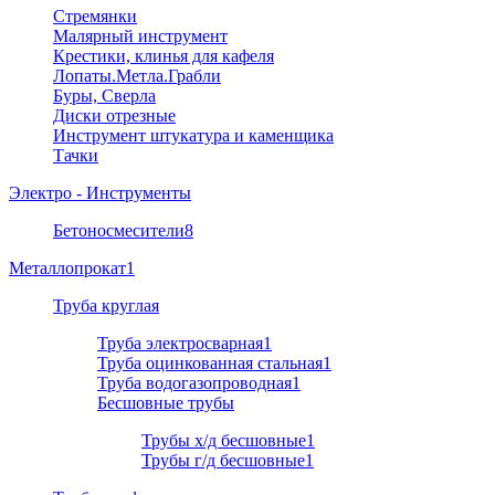
Стремянки
Малярный инструмент
Крестики, клинья для кафеля
Лопаты.Метла.Грабли
Буры, Сверла
Диски отрезные
Инструмент штукатура и каменщика
Тачки
Электро - Инструменты
Бетоносмесители
8
Металлопрокат
1
Труба круглая
Труба электросварная
1
Труба оцинкованная стальная
1
Труба водогазопроводная
1
Бесшовные трубы
Трубы х/д бесшовные
1
Трубы г/д бесшовные
1