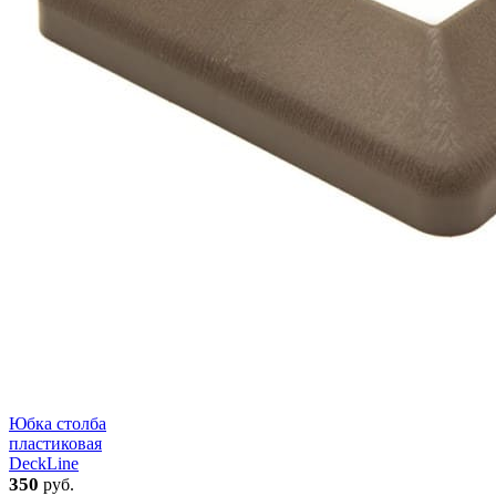
Юбка столба
пластиковая
DeckLine
350
руб.