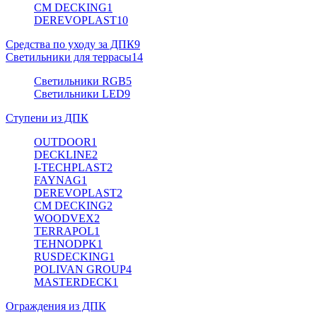
CM DECKING
1
DEREVOPLAST
10
Средства по уходу за ДПК
9
Светильники для террасы
14
Светильники RGB
5
Светильники LED
9
Ступени из ДПК
OUTDOOR
1
DECKLINE
2
I-TECHPLAST
2
FAYNAG
1
DEREVOPLAST
2
CM DECKING
2
WOODVEX
2
TERRAPOL
1
TEHNODPK
1
RUSDECKING
1
POLIVAN GROUP
4
MASTERDECK
1
Ограждения из ДПК