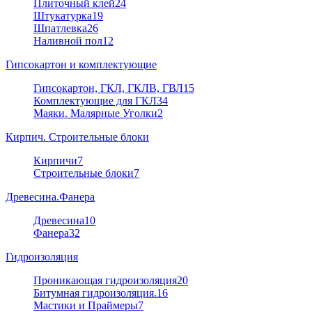
Плиточный клей
24
Штукатурка
19
Шпатлевка
26
Наливной пол
12
Гипсокартон и комплектующие
Гипсокартон, ГКЛ, ГКЛВ, ГВЛ
15
Комплектующие для ГКЛ
34
Маяки. Малярные Уголки
2
Кирпич. Строительные блоки
Кирпичи
7
Строительные блоки
7
Древесина.Фанера
Древесина
10
Фанера
32
Гидроизоляция
Проникающая гидроизоляция
20
Битумная гидроизоляция.
16
Мастики и Праймеры
7