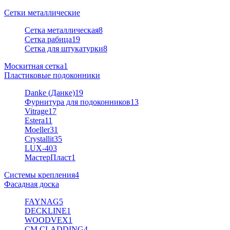
Сетки металлические
Сетка металлическая
8
Сетка рабица
19
Сетка для штукатурки
8
Москитная сетка
1
Пластиковые подоконники
Danke (Данке)
19
Фурнитура для подоконников
13
Vitrage
17
Estera
11
Moeller
31
Crystallit
35
LUX-40
3
МастерПласт
1
Системы крепления
4
Фасадная доска
FAYNAG
5
DECKLINE
1
WOODVEX
1
CM CLADDING
4