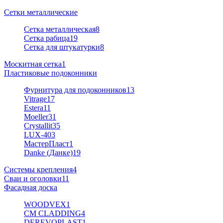
Сетки металлические
Сетка металлическая
8
Сетка рабица
19
Сетка для штукатурки
8
Москитная сетка
1
Пластиковые подоконники
Фурнитура для подоконников
13
Vitrage
17
Estera
11
Moeller
31
Crystallit
35
LUX-40
3
МастерПласт
1
Danke (Данке)
19
Системы крепления
4
Сваи и оголовки
11
Фасадная доска
WOODVEX
1
CM CLADDING
4
DEREVOPLAST
1