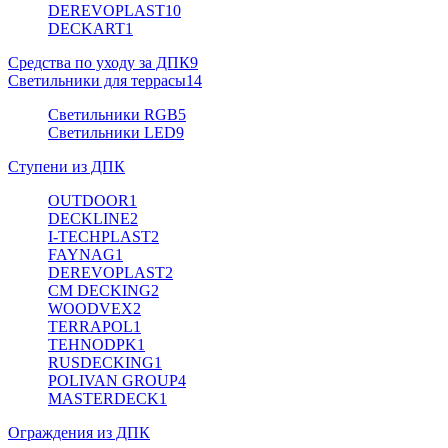
DEREVOPLAST
10
DECKART
1
Средства по уходу за ДПК
9
Светильники для террасы
14
Светильники RGB
5
Светильники LED
9
Ступени из ДПК
OUTDOOR
1
DECKLINE
2
I-TECHPLAST
2
FAYNAG
1
DEREVOPLAST
2
CM DECKING
2
WOODVEX
2
TERRAPOL
1
TEHNODPK
1
RUSDECKING
1
POLIVAN GROUP
4
MASTERDECK
1
Ограждения из ДПК