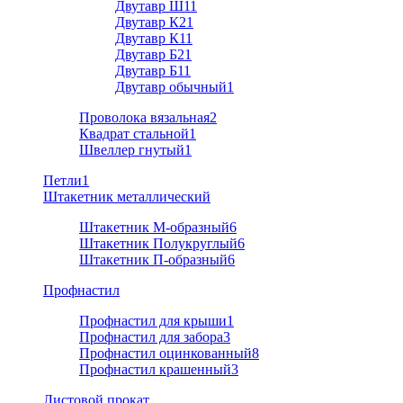
Двутавр Ш1
1
Двутавр К2
1
Двутавр К1
1
Двутавр Б2
1
Двутавр Б1
1
Двутавр обычный
1
Проволока вязальная
2
Квадрат стальной
1
Швеллер гнутый
1
Петли
1
Штакетник металлический
Штакетник М-образный
6
Штакетник Полукруглый
6
Штакетник П-образный
6
Профнастил
Профнастил для крыши
1
Профнастил для забора
3
Профнастил оцинкованный
8
Профнастил крашенный
3
Листовой прокат