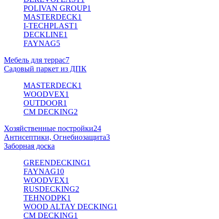
POLIVAN GROUP
1
MASTERDECK
1
I-TECHPLAST
1
DECKLINE
1
FAYNAG
5
Мебель для террас
7
Садовый паркет из ДПК
MASTERDECK
1
WOODVEX
1
OUTDOOR
1
CM DECKING
2
Хозяйственные постройки
24
Антисептики, Огнебиозащита
3
Заборная доска
GREENDECKING
1
FAYNAG
10
WOODVEX
1
RUSDECKING
2
TEHNODPK
1
WOOD ALTAY DECKING
1
CM DECKING
1