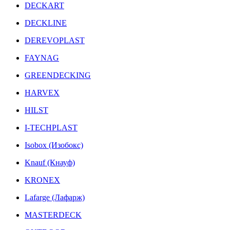
DECKART
DECKLINE
DEREVOPLAST
FAYNAG
GREENDECKING
HARVEX
HILST
I-TECHPLAST
Isobox (Изобокс)
Knauf (Кнауф)
KRONEX
Lafarge (Лафарж)
MASTERDECK