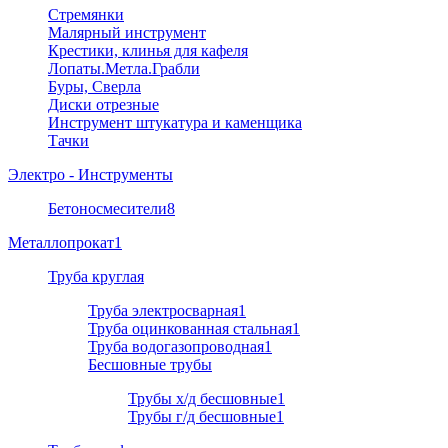
Стремянки
Малярный инструмент
Крестики, клинья для кафеля
Лопаты.Метла.Грабли
Буры, Сверла
Диски отрезные
Инструмент штукатура и каменщика
Тачки
Электро - Инструменты
Бетоносмесители
8
Металлопрокат
1
Труба круглая
Труба электросварная
1
Труба оцинкованная стальная
1
Труба водогазопроводная
1
Бесшовные трубы
Трубы х/д бесшовные
1
Трубы г/д бесшовные
1