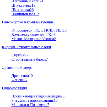
Плиточный клей
24
Штукатурка
19
Шпатлевка
26
Наливной пол
12
Гипсокартон и комплектующие
Гипсокартон, ГКЛ, ГКЛВ, ГВЛ
15
Комплектующие для ГКЛ
34
Маяки. Малярные Уголки
2
Кирпич. Строительные блоки
Кирпичи
7
Строительные блоки
7
Древесина.Фанера
Древесина
10
Фанера
32
Гидроизоляция
Проникающая гидроизоляция
20
Битумная гидроизоляция.
16
Мастики и Праймеры
7