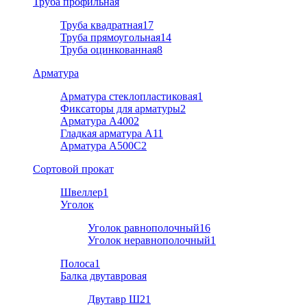
Труба профильная
Труба квадратная
17
Труба прямоугольная
14
Труба оцинкованная
8
Арматура
Арматура стеклопластиковая
1
Фиксаторы для арматуры
2
Арматура А400
2
Гладкая арматура А1
1
Арматура A500C
2
Cортовой прокат
Швеллер
1
Уголок
Уголок равнополочный
16
Уголок неравнополочный
1
Полоса
1
Балка двутавровая
Двутавр Ш2
1