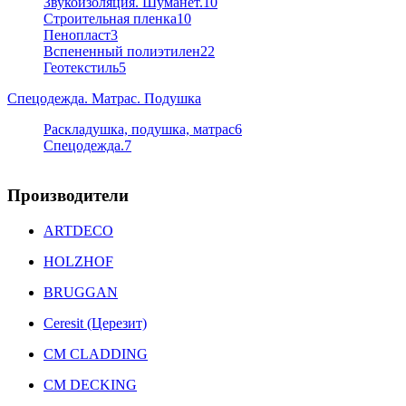
Звукоизоляция. Шуманет.
10
Строительная пленка
10
Пенопласт
3
Вспененный полиэтилен
22
Геотекстиль
5
Спецодежда. Матрас. Подушка
Раскладушка, подушка, матрас
6
Спецодежда.
7
Производители
ARTDECO
HOLZHOF
BRUGGAN
Ceresit (Церезит)
CM CLADDING
CM DECKING