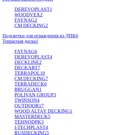
DEREVOPLAST
1
WOODVEX
2
FAYNAG
2
CM DECKING
2
Подсветки для ограждения из ДПК
6
Террасная доска
1
FAYNAG
6
DEREVOPLAST
4
DECKLINE
2
DECKART
7
TERRAPOL
10
CM DECKING
7
TERRADECK
6
BRUGGAN
1
POLIVAN GROUP
3
TWINSON
4
OUTDOOR
17
WOOD ALTAY DECKING
1
MASTERDECK
5
TEHNODPK
3
I-TECHPLAST
4
RUSDECKING
5