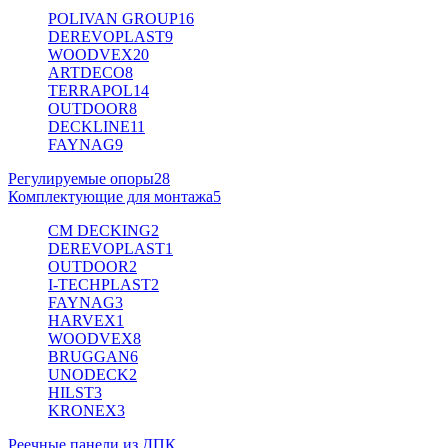
POLIVAN GROUP
16
DEREVOPLAST
9
WOODVEX
20
ARTDECO
8
TERRAPOL
14
OUTDOOR
8
DECKLINE
11
FAYNAG
9
Регулируемые опоры
28
Комплектующие для монтажа
5
CM DECKING
2
DEREVOPLAST
1
OUTDOOR
2
I-TECHPLAST
2
FAYNAG
3
HARVEX
1
WOODVEX
8
BRUGGAN
6
UNODECK
2
HILST
3
KRONEX
3
Реечные панели из ДПК