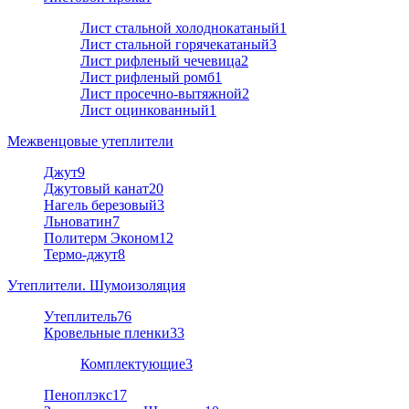
Лист стальной холоднокатаный
1
Лист стальной горячекатаный
3
Лист рифленый чечевица
2
Лист рифленый ромб
1
Лист просечно-вытяжной
2
Лист оцинкованный
1
Межвенцовые утеплители
Джут
9
Джутовый канат
20
Нагель березовый
3
Льноватин
7
Политерм Эконом
12
Термо-джут
8
Утеплители. Шумоизоляция
Утеплитель
76
Кровельные пленки
33
Комплектующие
3
Пеноплэкс
17