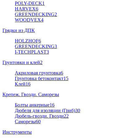
POLY-DECK
1
HARVEX
6
GREENDECKING
2
WOODVEX
4
Грядки из ДПК
HOLZHOF
6
GREENDECKING
3
I-TECHPLAST
3
Грунтовки и клей
2
Акриловая грунтовка
6
Грунтовка бетоконтакт
15
Клей
16
Крепеж. Гвозди. Саморезы
Болты анкерные
16
Дюбеля для изоляции (Гриб)
30
Дюбель-гвозди. Гвозди
22
Саморезы
60
Инструменты