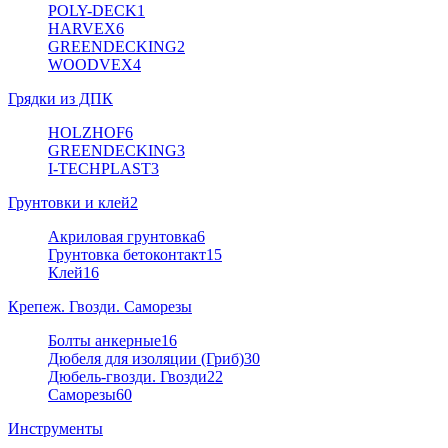
POLY-DECK
1
HARVEX
6
GREENDECKING
2
WOODVEX
4
Грядки из ДПК
HOLZHOF
6
GREENDECKING
3
I-TECHPLAST
3
Грунтовки и клей
2
Акриловая грунтовка
6
Грунтовка бетоконтакт
15
Клей
16
Крепеж. Гвозди. Саморезы
Болты анкерные
16
Дюбеля для изоляции (Гриб)
30
Дюбель-гвозди. Гвозди
22
Саморезы
60
Инструменты