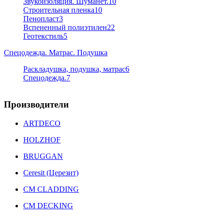
Звукоизоляция. Шуманет.
10
Строительная пленка
10
Пенопласт
3
Вспененный полиэтилен
22
Геотекстиль
5
Спецодежда. Матрас. Подушка
Раскладушка, подушка, матрас
6
Спецодежда.
7
Производители
ARTDECO
HOLZHOF
BRUGGAN
Ceresit (Церезит)
CM CLADDING
CM DECKING