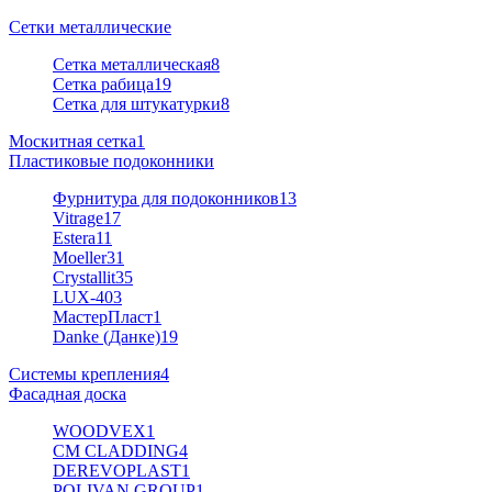
Сетки металлические
Сетка металлическая
8
Сетка рабица
19
Сетка для штукатурки
8
Москитная сетка
1
Пластиковые подоконники
Фурнитура для подоконников
13
Vitrage
17
Estera
11
Moeller
31
Crystallit
35
LUX-40
3
МастерПласт
1
Danke (Данке)
19
Системы крепления
4
Фасадная доска
WOODVEX
1
CM CLADDING
4
DEREVOPLAST
1
POLIVAN GROUP
1