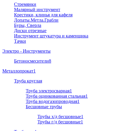
Стремянки
Малярный инструмент
Крестики, клинья для кафеля
Лопаты.Метла.Грабли
Буры, Сверла
Диски отрезные
Инструмент штукатура и каменщика
Тачки
Электро - Инструменты
Бетоносмесители
8
Металлопрокат
1
Труба круглая
Труба электросварная
1
Труба оцинкованная стальная
1
Труба водогазопроводная
1
Бесшовные трубы
Трубы х/д бесшовные
1
Трубы г/д бесшовные
1