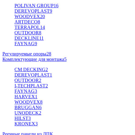
POLIVAN GROUP
16
DEREVOPLAST
9
WOODVEX
20
ARTDECO
8
TERRAPOL
14
OUTDOOR
8
DECKLINE
11
FAYNAG
9
Регулируемые опоры
28
Комплектующие для монтажа
5
CM DECKING
2
DEREVOPLAST
1
OUTDOOR
2
I-TECHPLAST
2
FAYNAG
3
HARVEX
1
WOODVEX
8
BRUGGAN
6
UNODECK
2
HILST
3
KRONEX
3
Реечные панели из ДПК