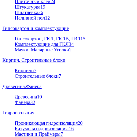
Плиточный клей
24
Штукатурка
19
Шпатлевка
26
Наливной пол
12
Гипсокартон и комплектующие
Гипсокартон, ГКЛ, ГКЛВ, ГВЛ
15
Комплектующие для ГКЛ
34
Маяки. Малярные Уголки
2
Кирпич. Строительные блоки
Кирпичи
7
Строительные блоки
7
Древесина.Фанера
Древесина
10
Фанера
32
Гидроизоляция
Проникающая гидроизоляция
20
Битумная гидроизоляция.
16
Мастики и Праймеры
7