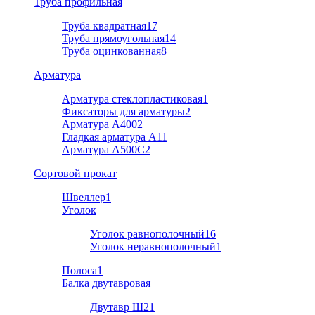
Труба профильная
Труба квадратная
17
Труба прямоугольная
14
Труба оцинкованная
8
Арматура
Арматура стеклопластиковая
1
Фиксаторы для арматуры
2
Арматура А400
2
Гладкая арматура А1
1
Арматура A500C
2
Cортовой прокат
Швеллер
1
Уголок
Уголок равнополочный
16
Уголок неравнополочный
1
Полоса
1
Балка двутавровая
Двутавр Ш2
1