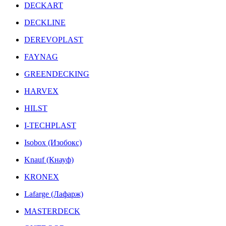
DECKART
DECKLINE
DEREVOPLAST
FAYNAG
GREENDECKING
HARVEX
HILST
I-TECHPLAST
Isobox (Изобокс)
Knauf (Кнауф)
KRONEX
Lafarge (Лафарж)
MASTERDECK