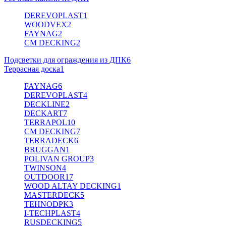
DEREVOPLAST
1
WOODVEX
2
FAYNAG
2
CM DECKING
2
Подсветки для ограждения из ДПК
6
Террасная доска
1
FAYNAG
6
DEREVOPLAST
4
DECKLINE
2
DECKART
7
TERRAPOL
10
CM DECKING
7
TERRADECK
6
BRUGGAN
1
POLIVAN GROUP
3
TWINSON
4
OUTDOOR
17
WOOD ALTAY DECKING
1
MASTERDECK
5
TEHNODPK
3
I-TECHPLAST
4
RUSDECKING
5