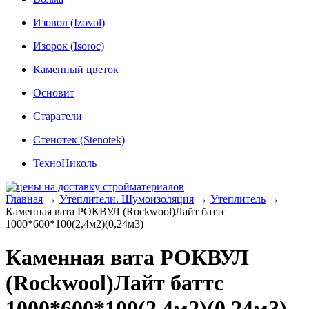
Изовол (Izovol)
Изорок (Isoroc)
Каменный цветок
Основит
Старатели
Стенотек (Stenotek)
ТехноНиколь
Главная
→
Утеплители. Шумоизоляция
→
Утеплитель
→
Каменная вата РОКВУЛ (Rockwool)Лайт баттс
1000*600*100(2,4м2)(0,24м3)
Каменная вата РОКВУЛ
(Rockwool)Лайт баттс
1000*600*100(2,4м2)(0,24м3)