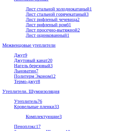
Лист стальной холоднокатаный
1
Лист стальной горячекатаный
3
Лист рифленый чечевица
2
Лист рифленый ромб
1
Лист просечно-вытяжной
2
Лист оцинкованный
1
Межвенцовые утеплители
Джут
9
Джутовый канат
20
Нагель березовый
3
Льноватин
7
Политерм Эконом
12
Термо-джут
8
Утеплители. Шумоизоляция
Утеплитель
76
Кровельные пленки
33
Комплектующие
3
Пеноплэкс
17