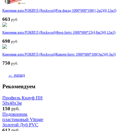
Каменная вата РОКВУЛ (Rockwool)Рок-фасад 1000*600*100(1,2м2)(0,12м3)
663
руб.
Каменная вата РОКВУЛ (Rockwool)Флор баттс 1000*600*25(4,8м2)(0,12м3)
698
руб.
Каменная вата РОКВУЛ (Rockwool)Кавити баттс 1000*600*100(3м2)(0,3м3)
750
руб.
← назад
Рекомендуем
Профиль Кнауф ПН
50x40x3м
150
руб.
Подоконник
пластиковый Vitrage
Золотой Дуб PVC
612
руб.