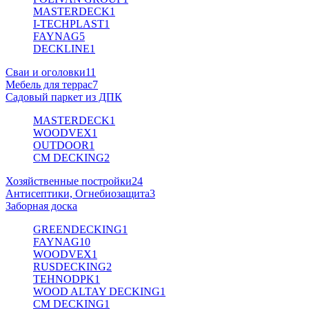
MASTERDECK
1
I-TECHPLAST
1
FAYNAG
5
DECKLINE
1
Сваи и оголовки
11
Мебель для террас
7
Садовый паркет из ДПК
MASTERDECK
1
WOODVEX
1
OUTDOOR
1
CM DECKING
2
Хозяйственные постройки
24
Антисептики, Огнебиозащита
3
Заборная доска
GREENDECKING
1
FAYNAG
10
WOODVEX
1
RUSDECKING
2
TEHNODPK
1
WOOD ALTAY DECKING
1
CM DECKING
1