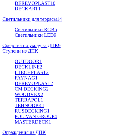
DEREVOPLAST
10
DECKART
1
Светильники для террасы
14
Светильники RGB
5
Светильники LED
9
Средства по уходу за ДПК
9
Ступени из ДПК
OUTDOOR
1
DECKLINE
2
I-TECHPLAST
2
FAYNAG
1
DEREVOPLAST
2
CM DECKING
2
WOODVEX
2
TERRAPOL
1
TEHNODPK
1
RUSDECKING
1
POLIVAN GROUP
4
MASTERDECK
1
Ограждения из ДПК