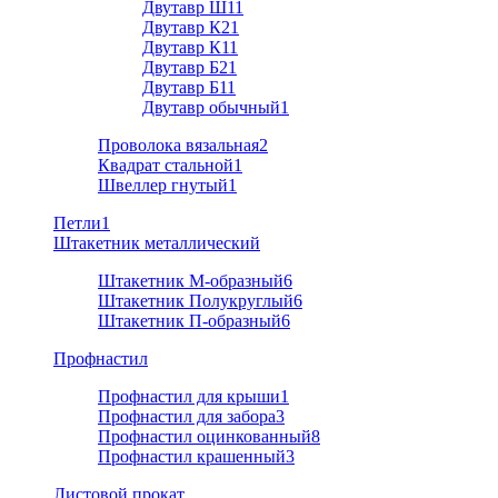
Двутавр Ш1
1
Двутавр К2
1
Двутавр К1
1
Двутавр Б2
1
Двутавр Б1
1
Двутавр обычный
1
Проволока вязальная
2
Квадрат стальной
1
Швеллер гнутый
1
Петли
1
Штакетник металлический
Штакетник М-образный
6
Штакетник Полукруглый
6
Штакетник П-образный
6
Профнастил
Профнастил для крыши
1
Профнастил для забора
3
Профнастил оцинкованный
8
Профнастил крашенный
3
Листовой прокат