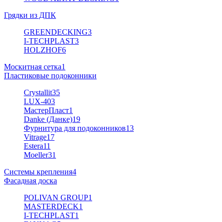
Грядки из ДПК
GREENDECKING
3
I-TECHPLAST
3
HOLZHOF
6
Москитная сетка
1
Пластиковые подоконники
Crystallit
35
LUX-40
3
МастерПласт
1
Danke (Данке)
19
Фурнитура для подоконников
13
Vitrage
17
Estera
11
Moeller
31
Системы крепления
4
Фасадная доска
POLIVAN GROUP
1
MASTERDECK
1
I-TECHPLAST
1