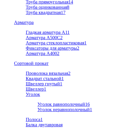
Труба прямоугольная
14
Труба оцинкованная
8
Труба квадратная
17
Арматура
Гладкая арматура А1
1
Арматура A500C
2
Арматура стеклопластиковая
1
Фиксаторы для арматуры
2
Арматура А400
2
Cортовой прокат
Проволока вязальная
2
Квадрат стальной
1
Швеллер гнутый
1
Швеллер
1
Уголок
Уголок равнополочный
16
Уголок неравнополочный
1
Полоса
1
Балка двутавровая