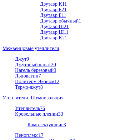
Двутавр К1
1
Двутавр Б2
1
Двутавр Б1
1
Двутавр обычный
1
Двутавр Ш2
1
Двутавр Ш1
1
Двутавр К2
1
Межвенцовые утеплители
Джут
9
Джутовый канат
20
Нагель березовый
3
Льноватин
7
Политерм Эконом
12
Термо-джут
8
Утеплители. Шумоизоляция
Утеплитель
76
Кровельные пленки
33
Комплектующие
3
Пеноплэкс
17