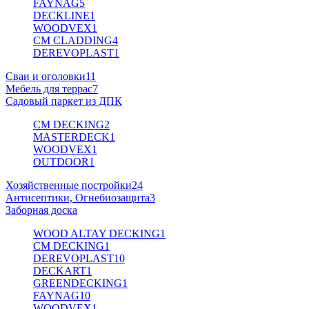
FAYNAG
5
DECKLINE
1
WOODVEX
1
CM CLADDING
4
DEREVOPLAST
1
Сваи и оголовки
11
Мебель для террас
7
Садовый паркет из ДПК
CM DECKING
2
MASTERDECK
1
WOODVEX
1
OUTDOOR
1
Хозяйственные постройки
24
Антисептики, Огнебиозащита
3
Заборная доска
WOOD ALTAY DECKING
1
CM DECKING
1
DEREVOPLAST
10
DECKART
1
GREENDECKING
1
FAYNAG
10
WOODVEX
1