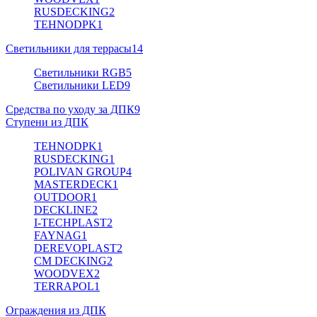
RUSDECKING
2
TEHNODPK
1
Светильники для террасы
14
Светильники RGB
5
Светильники LED
9
Средства по уходу за ДПК
9
Ступени из ДПК
TEHNODPK
1
RUSDECKING
1
POLIVAN GROUP
4
MASTERDECK
1
OUTDOOR
1
DECKLINE
2
I-TECHPLAST
2
FAYNAG
1
DEREVOPLAST
2
CM DECKING
2
WOODVEX
2
TERRAPOL
1
Ограждения из ДПК