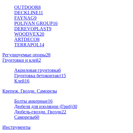
OUTDOOR
8
DECKLINE
11
FAYNAG
9
POLIVAN GROUP
16
DEREVOPLAST
9
WOODVEX
20
ARTDECO
8
TERRAPOL
14
Регулируемые опоры
28
Грунтовки и клей
2
Акриловая грунтовка
6
Грунтовка бетоконтакт
15
Клей
16
Крепеж. Гвозди. Саморезы
Болты анкерные
16
Дюбеля для изоляции (Гриб)
30
Дюбель-гвозди. Гвозди
22
Саморезы
60
Инструменты