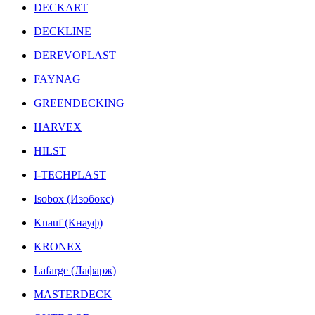
DECKART
DECKLINE
DEREVOPLAST
FAYNAG
GREENDECKING
HARVEX
HILST
I-TECHPLAST
Isobox (Изобокс)
Knauf (Кнауф)
KRONEX
Lafarge (Лафарж)
MASTERDECK