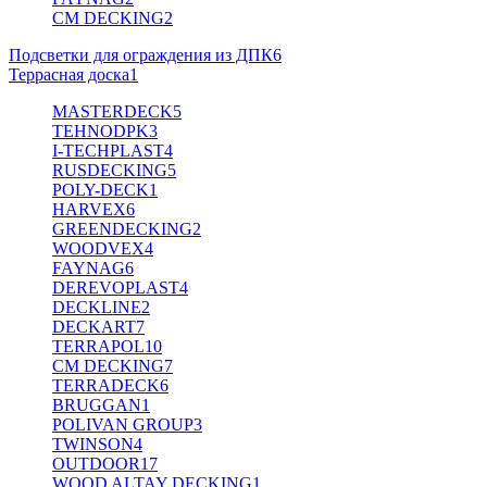
CM DECKING
2
Подсветки для ограждения из ДПК
6
Террасная доска
1
MASTERDECK
5
TEHNODPK
3
I-TECHPLAST
4
RUSDECKING
5
POLY-DECK
1
HARVEX
6
GREENDECKING
2
WOODVEX
4
FAYNAG
6
DEREVOPLAST
4
DECKLINE
2
DECKART
7
TERRAPOL
10
CM DECKING
7
TERRADECK
6
BRUGGAN
1
POLIVAN GROUP
3
TWINSON
4
OUTDOOR
17
WOOD ALTAY DECKING
1