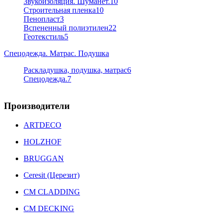
Звукоизоляция. Шуманет.
10
Строительная пленка
10
Пенопласт
3
Вспененный полиэтилен
22
Геотекстиль
5
Спецодежда. Матрас. Подушка
Раскладушка, подушка, матрас
6
Спецодежда.
7
Производители
ARTDECO
HOLZHOF
BRUGGAN
Ceresit (Церезит)
CM CLADDING
CM DECKING