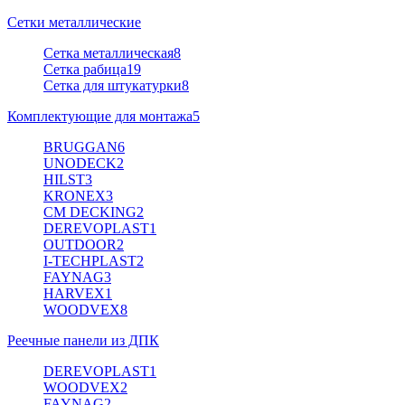
Сетки металлические
Сетка металлическая
8
Сетка рабица
19
Сетка для штукатурки
8
Комплектующие для монтажа
5
BRUGGAN
6
UNODECK
2
HILST
3
KRONEX
3
CM DECKING
2
DEREVOPLAST
1
OUTDOOR
2
I-TECHPLAST
2
FAYNAG
3
HARVEX
1
WOODVEX
8
Реечные панели из ДПК
DEREVOPLAST
1
WOODVEX
2
FAYNAG
2