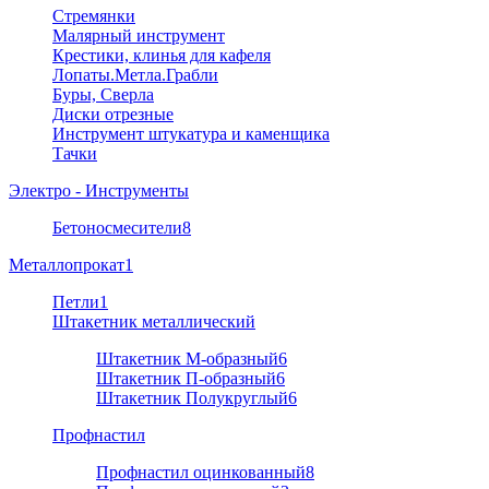
Стремянки
Малярный инструмент
Крестики, клинья для кафеля
Лопаты.Метла.Грабли
Буры, Сверла
Диски отрезные
Инструмент штукатура и каменщика
Тачки
Электро - Инструменты
Бетоносмесители
8
Металлопрокат
1
Петли
1
Штакетник металлический
Штакетник М-образный
6
Штакетник П-образный
6
Штакетник Полукруглый
6
Профнастил
Профнастил оцинкованный
8