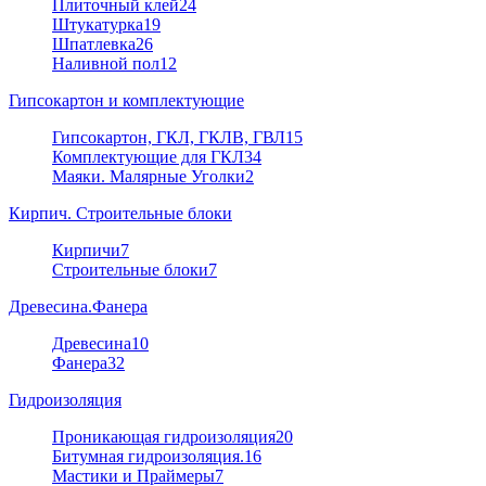
Плиточный клей
24
Штукатурка
19
Шпатлевка
26
Наливной пол
12
Гипсокартон и комплектующие
Гипсокартон, ГКЛ, ГКЛВ, ГВЛ
15
Комплектующие для ГКЛ
34
Маяки. Малярные Уголки
2
Кирпич. Строительные блоки
Кирпичи
7
Строительные блоки
7
Древесина.Фанера
Древесина
10
Фанера
32
Гидроизоляция
Проникающая гидроизоляция
20
Битумная гидроизоляция.
16
Мастики и Праймеры
7