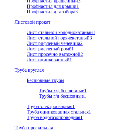
Профнастил крашенный
3
Профнастил для крыши
1
Профнастил для забора
3
Листовой прокат
Лист стальной холоднокатаный
1
Лист стальной горячекатаный
3
Лист рифленый чечевица
2
Лист рифленый ромб
1
Лист просечно-вытяжной
2
Лист оцинкованный
1
Труба круглая
Бесшовные трубы
Трубы х/д бесшовные
1
Трубы г/д бесшовные
1
Труба электросварная
1
Труба оцинкованная стальная
1
Труба водогазопроводная
1
Труба профильная