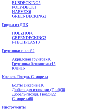
RUSDECKING
5
POLY-DECK
1
HARVEX
6
GREENDECKING
2
Грядки из ДПК
HOLZHOF
6
GREENDECKING
3
I-TECHPLAST
3
Грунтовки и клей
2
Акриловая грунтовка
6
Грунтовка бетоконтакт
15
Клей
16
Крепеж. Гвозди. Саморезы
Болты анкерные
16
Дюбеля для изоляции (Гриб)
30
Дюбель-гвозди. Гвозди
22
Саморезы
60
Инструменты