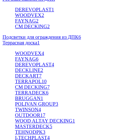
DEREVOPLAST
1
WOODVEX
2
FAYNAG
2
CM DECKING
2
Подсветки для ограждения из ДПК
6
Террасная доска
1
WOODVEX
4
FAYNAG
6
DEREVOPLAST
4
DECKLINE
2
DECKART
7
TERRAPOL
10
CM DECKING
7
TERRADECK
6
BRUGGAN
1
POLIVAN GROUP
3
TWINSON
4
OUTDOOR
17
WOOD ALTAY DECKING
1
MASTERDECK
5
TEHNODPK
3
I-TECHPLAST
4