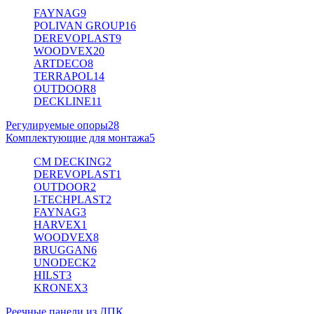
FAYNAG
9
POLIVAN GROUP
16
DEREVOPLAST
9
WOODVEX
20
ARTDECO
8
TERRAPOL
14
OUTDOOR
8
DECKLINE
11
Регулируемые опоры
28
Комплектующие для монтажа
5
CM DECKING
2
DEREVOPLAST
1
OUTDOOR
2
I-TECHPLAST
2
FAYNAG
3
HARVEX
1
WOODVEX
8
BRUGGAN
6
UNODECK
2
HILST
3
KRONEX
3
Реечные панели из ДПК