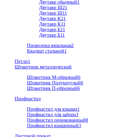
Двутавр обычный
1
Двутавр Ш2
1
Двутавр Ш1
1
Двутавр К2
1
Двутавр К1
1
Двутавр Б2
1
Двутавр Б1
1
Проволока вязальная
2
Квадрат стальной
1
Петли
1
Штакетник металлический
Штакетник М-образный
6
Штакетник Полукруглый
6
Штакетник П-образный
6
Профнастил
Профнастил для крыши
1
Профнастил для забора
3
Профнастил оцинкованный
8
Профнастил крашенный
3
Листовой прокат