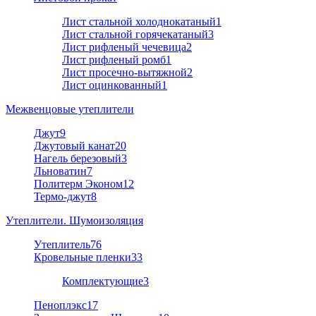
Лист стальной холоднокатаный
1
Лист стальной горячекатаный
3
Лист рифленый чечевица
2
Лист рифленый ромб
1
Лист просечно-вытяжной
2
Лист оцинкованный
1
Межвенцовые утеплители
Джут
9
Джутовый канат
20
Нагель березовый
3
Льноватин
7
Политерм Эконом
12
Термо-джут
8
Утеплители. Шумоизоляция
Утеплитель
76
Кровельные пленки
33
Комплектующие
3
Пеноплэкс
17