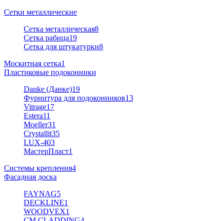
Сетки металлические
Сетка металлическая
8
Сетка рабица
19
Сетка для штукатурки
8
Москитная сетка
1
Пластиковые подоконники
Danke (Данке)
19
Фурнитура для подоконников
13
Vitrage
17
Estera
11
Moeller
31
Crystallit
35
LUX-40
3
МастерПласт
1
Системы крепления
4
Фасадная доска
FAYNAG
5
DECKLINE
1
WOODVEX
1
CM CLADDING
4