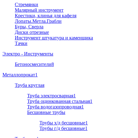
Стремянки
Малярный инструмент
Крестики, клинья для кафеля
Лопаты.Метла.Грабли
Буры, Сверла
Диски отрезные
Инструмент штукатура и каменщика
Тачки
Электро - Инструменты
Бетоносмесители
8
Металлопрокат
1
Труба круглая
Труба электросварная
1
Труба оцинкованная стальная
1
Труба водогазопроводная
1
Бесшовные трубы
Трубы х/д бесшовные
1
Трубы г/д бесшовные
1