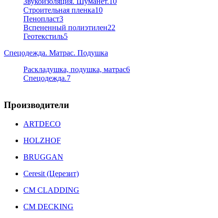
Звукоизоляция. Шуманет.
10
Строительная пленка
10
Пенопласт
3
Вспененный полиэтилен
22
Геотекстиль
5
Спецодежда. Матрас. Подушка
Раскладушка, подушка, матрас
6
Спецодежда.
7
Производители
ARTDECO
HOLZHOF
BRUGGAN
Ceresit (Церезит)
CM CLADDING
CM DECKING