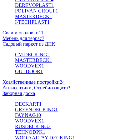
DEREVOPLAST
1
POLIVAN GROUP
1
MASTERDECK
1
I-TECHPLAST
1
Сваи и оголовки
11
Мебель для террас
7
Садовый паркет из ДПК
CM DECKING
2
MASTERDECK
1
WOODVEX
1
OUTDOOR
1
Хозяйственные постройки
24
Антисептики, Огнебиозащита
3
Заборная доска
DECKART
1
GREENDECKING
1
FAYNAG
10
WOODVEX
1
RUSDECKING
2
TEHNODPK
1
WOOD ALTAY DECKING
1