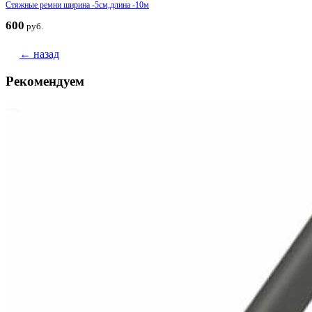
Стяжные ремни ширина -5см,длина -10м
600
руб.
← назад
Рекомендуем