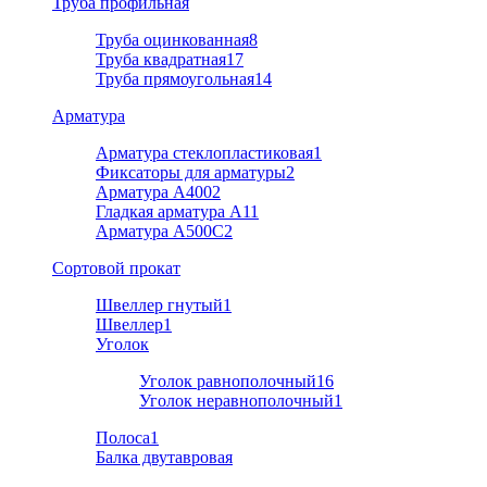
Труба профильная
Труба оцинкованная
8
Труба квадратная
17
Труба прямоугольная
14
Арматура
Арматура стеклопластиковая
1
Фиксаторы для арматуры
2
Арматура А400
2
Гладкая арматура А1
1
Арматура A500C
2
Cортовой прокат
Швеллер гнутый
1
Швеллер
1
Уголок
Уголок равнополочный
16
Уголок неравнополочный
1
Полоса
1
Балка двутавровая