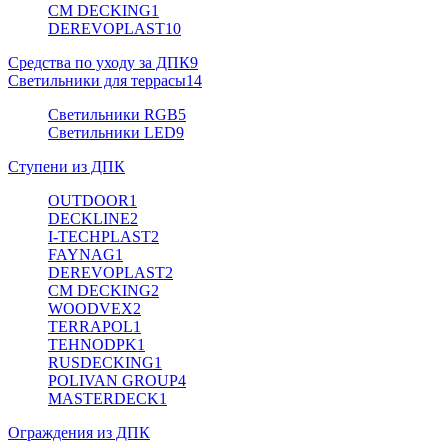
CM DECKING
1
DEREVOPLAST
10
Средства по уходу за ДПК
9
Светильники для террасы
14
Светильники RGB
5
Светильники LED
9
Ступени из ДПК
OUTDOOR
1
DECKLINE
2
I-TECHPLAST
2
FAYNAG
1
DEREVOPLAST
2
CM DECKING
2
WOODVEX
2
TERRAPOL
1
TEHNODPK
1
RUSDECKING
1
POLIVAN GROUP
4
MASTERDECK
1
Ограждения из ДПК