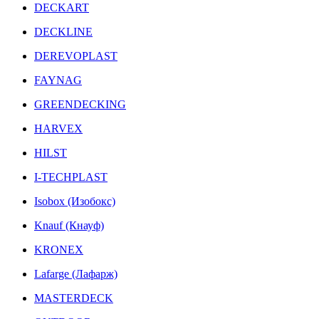
DECKART
DECKLINE
DEREVOPLAST
FAYNAG
GREENDECKING
HARVEX
HILST
I-TECHPLAST
Isobox (Изобокс)
Knauf (Кнауф)
KRONEX
Lafarge (Лафарж)
MASTERDECK