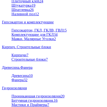
Плиточный клей
24
Штукатурка
19
Шпатлевка
26
Наливной пол
12
Гипсокартон и комплектующие
Гипсокартон, ГКЛ, ГКЛВ, ГВЛ
15
Комплектующие для ГКЛ
34
Маяки. Малярные Уголки
2
Кирпич. Строительные блоки
Кирпичи
7
Строительные блоки
7
Древесина.Фанера
Древесина
10
Фанера
32
Гидроизоляция
Проникающая гидроизоляция
20
Битумная гидроизоляция.
16
Мастики и Праймеры
7