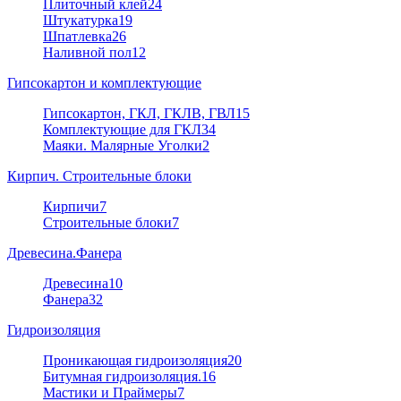
Плиточный клей
24
Штукатурка
19
Шпатлевка
26
Наливной пол
12
Гипсокартон и комплектующие
Гипсокартон, ГКЛ, ГКЛВ, ГВЛ
15
Комплектующие для ГКЛ
34
Маяки. Малярные Уголки
2
Кирпич. Строительные блоки
Кирпичи
7
Строительные блоки
7
Древесина.Фанера
Древесина
10
Фанера
32
Гидроизоляция
Проникающая гидроизоляция
20
Битумная гидроизоляция.
16
Мастики и Праймеры
7