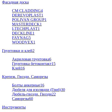
Фасадная доска
CM CLADDING
4
DEREVOPLAST
1
POLIVAN GROUP
1
MASTERDECK
1
I-TECHPLAST
1
DECKLINE
1
FAYNAG
5
WOODVEX
1
Грунтовки и клей
2
Акриловая грунтовка
6
Грунтовка бетоконтакт
15
Клей
16
Крепеж. Гвозди. Саморезы
Болты анкерные
16
Дюбеля для изоляции (Гриб)
30
Дюбель-гвозди. Гвозди
22
Саморезы
60
Инструменты