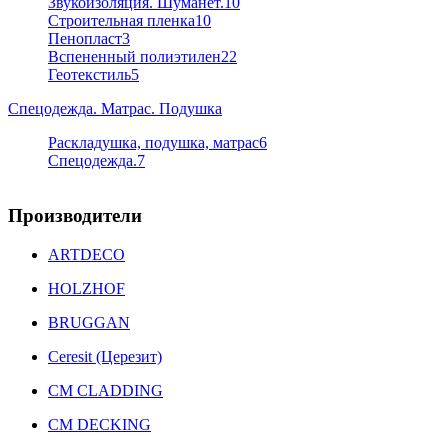
Звукоизоляция. Шуманет.
10
Строительная пленка
10
Пенопласт
3
Вспененный полиэтилен
22
Геотекстиль
5
Спецодежда. Матрас. Подушка
Раскладушка, подушка, матрас
6
Спецодежда.
7
Производители
ARTDECO
HOLZHOF
BRUGGAN
Ceresit (Церезит)
CM CLADDING
CM DECKING