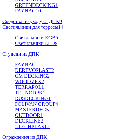
GREENDECKING
1
FAYNAG
10
Средства по уходу за ДПК
9
Светильники для террасы
14
Светильники RGB
5
Светильники LED
9
Ступени из ДПК
FAYNAG
1
DEREVOPLAST
2
CM DECKING
2
WOODVEX
2
TERRAPOL
1
TEHNODPK
1
RUSDECKING
1
POLIVAN GROUP
4
MASTERDECK
1
OUTDOOR
1
DECKLINE
2
I-TECHPLAST
2
Ограждения из ДПК