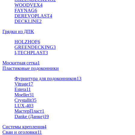
WOODVEX
4
FAYNAG
6
DEREVOPLAST
4
DECKLINE
2
Грядки из ДПК
HOLZHOF
6
GREENDECKING
3
I-TECHPLAST
3
Москитная сетка
1
Пластиковые подоконники
Фурнитура для подоконников
13
Vitrage
17
Estera
11
Moeller
31
Crystallit
35
LUX-40
3
МастерПласт
1
Danke (Данке)
19
Системы крепления
4
Сваи и оголовки
11