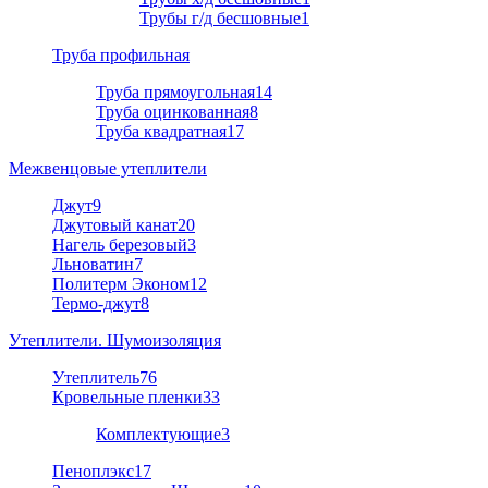
Трубы г/д бесшовные
1
Труба профильная
Труба прямоугольная
14
Труба оцинкованная
8
Труба квадратная
17
Межвенцовые утеплители
Джут
9
Джутовый канат
20
Нагель березовый
3
Льноватин
7
Политерм Эконом
12
Термо-джут
8
Утеплители. Шумоизоляция
Утеплитель
76
Кровельные пленки
33
Комплектующие
3
Пеноплэкс
17