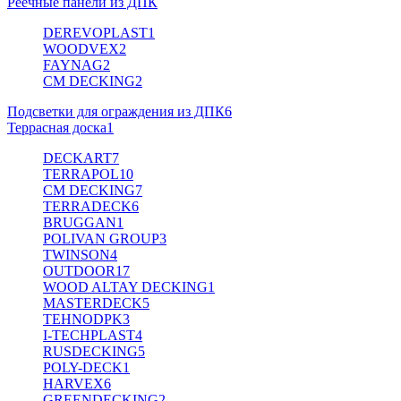
Реечные панели из ДПК
DEREVOPLAST
1
WOODVEX
2
FAYNAG
2
CM DECKING
2
Подсветки для ограждения из ДПК
6
Террасная доска
1
DECKART
7
TERRAPOL
10
CM DECKING
7
TERRADECK
6
BRUGGAN
1
POLIVAN GROUP
3
TWINSON
4
OUTDOOR
17
WOOD ALTAY DECKING
1
MASTERDECK
5
TEHNODPK
3
I-TECHPLAST
4
RUSDECKING
5
POLY-DECK
1
HARVEX
6
GREENDECKING
2