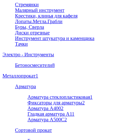
Стремянки
Малярный инструмент
Крестики, клинья для кафеля
Лопаты.Метла.Грабли
Буры, Сверла
Диски отрезные
Инструмент штукатура и каменщика
Тачки
Электро - Инструменты
Бетоносмесители
8
Металлопрокат
1
Арматура
Арматура стеклопластиковая
1
Фиксаторы для арматуры
2
Арматура А400
2
Гладкая арматура А1
1
Арматура A500C
2
Cортовой прокат