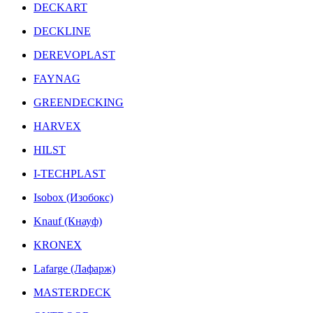
DECKART
DECKLINE
DEREVOPLAST
FAYNAG
GREENDECKING
HARVEX
HILST
I-TECHPLAST
Isobox (Изобокс)
Knauf (Кнауф)
KRONEX
Lafarge (Лафарж)
MASTERDECK