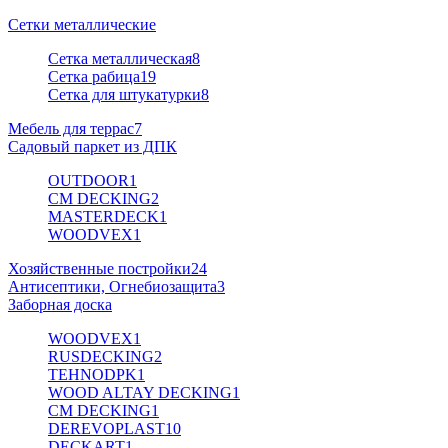
Сетки металлические
Сетка металлическая
8
Сетка рабица
19
Сетка для штукатурки
8
Мебель для террас
7
Садовый паркет из ДПК
OUTDOOR
1
CM DECKING
2
MASTERDECK
1
WOODVEX
1
Хозяйственные постройки
24
Антисептики, Огнебиозащита
3
Заборная доска
WOODVEX
1
RUSDECKING
2
TEHNODPK
1
WOOD ALTAY DECKING
1
CM DECKING
1
DEREVOPLAST
10
DECKART
1