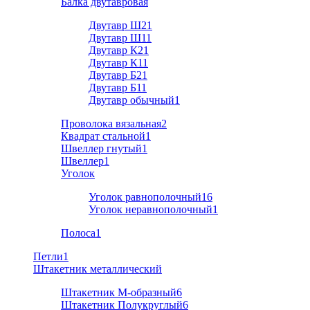
Балка двутавровая
Двутавр Ш2
1
Двутавр Ш1
1
Двутавр К2
1
Двутавр К1
1
Двутавр Б2
1
Двутавр Б1
1
Двутавр обычный
1
Проволока вязальная
2
Квадрат стальной
1
Швеллер гнутый
1
Швеллер
1
Уголок
Уголок равнополочный
16
Уголок неравнополочный
1
Полоса
1
Петли
1
Штакетник металлический
Штакетник М-образный
6
Штакетник Полукруглый
6