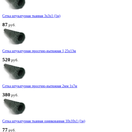
Сетка штукатурная тканная 3х3x1 (1м)
87
руб.
Сетка штукатурная просечно-вытяжная 1,25x13м
520
руб.
Сетка штукатурная просечно-вытяжная 2мм 1x7м
380
руб.
Сетка штукатурная тканная оцинкованная 10х10x1 (1м)
77
руб.