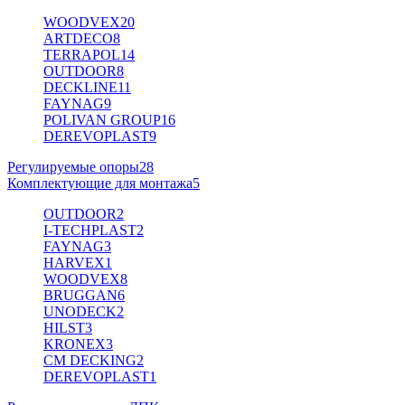
WOODVEX
20
ARTDECO
8
TERRAPOL
14
OUTDOOR
8
DECKLINE
11
FAYNAG
9
POLIVAN GROUP
16
DEREVOPLAST
9
Регулируемые опоры
28
Комплектующие для монтажа
5
OUTDOOR
2
I-TECHPLAST
2
FAYNAG
3
HARVEX
1
WOODVEX
8
BRUGGAN
6
UNODECK
2
HILST
3
KRONEX
3
CM DECKING
2
DEREVOPLAST
1