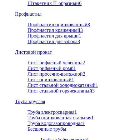
Штакетник П-образный
6
Профнастил
Профнастил оцинкованный
8
Профнастил крашенный
3
Профнастил для крыши
1
Профнастил для забора
3
Листовой прокат
Лист рифленый чечевица
2
Лист рифленый ромб
1
Лист просечно-вытяжной
2
Лист оцинкованный
1
Лист стальной холоднокатаный
1
Лист стальной горячекатаный
3
Труба круглая
Труба электросварная
1
Труба оцинкованная стальная
1
Труба водогазопроводная
1
Бесшовные трубы
Трубы х/д бесшовные
1