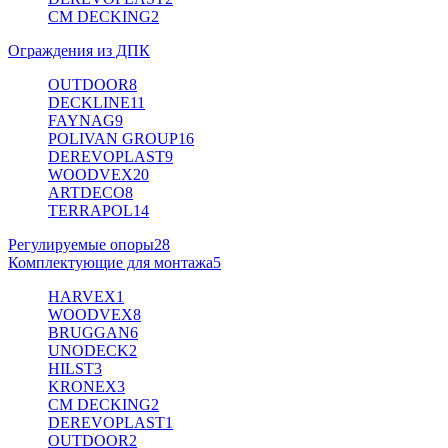
CM DECKING
2
Ограждения из ДПК
OUTDOOR
8
DECKLINE
11
FAYNAG
9
POLIVAN GROUP
16
DEREVOPLAST
9
WOODVEX
20
ARTDECO
8
TERRAPOL
14
Регулируемые опоры
28
Комплектующие для монтажа
5
HARVEX
1
WOODVEX
8
BRUGGAN
6
UNODECK
2
HILST
3
KRONEX
3
CM DECKING
2
DEREVOPLAST
1
OUTDOOR
2