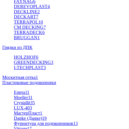
FAYNAG
6
DEREVOPLAST
4
DECKLINE
2
DECKART
7
TERRAPOL
10
CM DECKING
7
TERRADECK
6
BRUGGAN
1
Грядки из ДПК
HOLZHOF
6
GREENDECKING
3
I-TECHPLAST
3
Москитная сетка
1
Пластиковые подоконники
Estera
11
Moeller
31
Crystallit
35
LUX-40
3
МастерПласт
1
Danke (Данке)
19
Фурнитура для подоконников
13
Vitrage
17