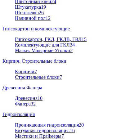
Плиточный клей
24
Штукатурка
19
Шпатлевка
26
Наливной пол
12
Гипсокартон и комплектующие
Гипсокартон, ГКЛ, ГКЛВ, ГВЛ
15
Комплектующие для ГКЛ
34
Маяки. Малярные Уголки
2
Кирпич. Строительные блоки
Кирпичи
7
Строительные блоки
7
Древесина.Фанера
Древесина
10
Фанера
32
Гидроизоляция
Проникающая гидроизоляция
20
Битумная гидроизоляция.
16
Мастики и Праймеры
7