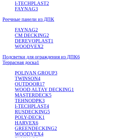
I-TECHPLAST
2
FAYNAG
3
Реечные панели из ДПК
FAYNAG
2
CM DECKING
2
DEREVOPLAST
1
WOODVEX
2
Подсветки для ограждения из ДПК
6
Террасная доска
1
POLIVAN GROUP
3
TWINSON
4
OUTDOOR
17
WOOD ALTAY DECKING
1
MASTERDECK
5
TEHNODPK
3
I-TECHPLAST
4
RUSDECKING
5
POLY-DECK
1
HARVEX
6
GREENDECKING
2
WOODVEX
4