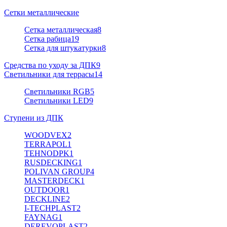
Сетки металлические
Сетка металлическая
8
Сетка рабица
19
Сетка для штукатурки
8
Средства по уходу за ДПК
9
Светильники для террасы
14
Светильники RGB
5
Светильники LED
9
Ступени из ДПК
WOODVEX
2
TERRAPOL
1
TEHNODPK
1
RUSDECKING
1
POLIVAN GROUP
4
MASTERDECK
1
OUTDOOR
1
DECKLINE
2
I-TECHPLAST
2
FAYNAG
1
DEREVOPLAST
2