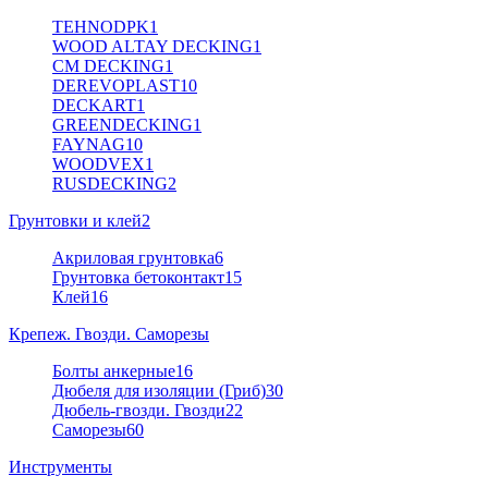
TEHNODPK
1
WOOD ALTAY DECKING
1
CM DECKING
1
DEREVOPLAST
10
DECKART
1
GREENDECKING
1
FAYNAG
10
WOODVEX
1
RUSDECKING
2
Грунтовки и клей
2
Акриловая грунтовка
6
Грунтовка бетоконтакт
15
Клей
16
Крепеж. Гвозди. Саморезы
Болты анкерные
16
Дюбеля для изоляции (Гриб)
30
Дюбель-гвозди. Гвозди
22
Саморезы
60
Инструменты