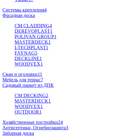
Системы крепления
4
Фасадная доска
CM CLADDING
4
DEREVOPLAST
1
POLIVAN GROUP
1
MASTERDECK
1
I-TECHPLAST
1
FAYNAG
5
DECKLINE
1
WOODVEX
1
Сваи и оголовки
11
Мебель для террас
7
Садовый паркет из ДПК
CM DECKING
2
MASTERDECK
1
WOODVEX
1
OUTDOOR
1
Хозяйственные постройки
24
Антисептики, Огнебиозащита
3
Заборная доска