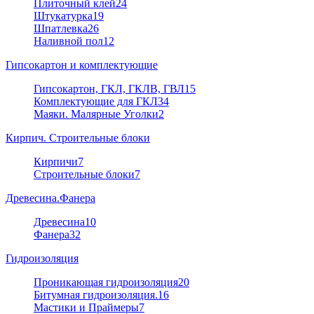
Плиточный клей
24
Штукатурка
19
Шпатлевка
26
Наливной пол
12
Гипсокартон и комплектующие
Гипсокартон, ГКЛ, ГКЛВ, ГВЛ
15
Комплектующие для ГКЛ
34
Маяки. Малярные Уголки
2
Кирпич. Строительные блоки
Кирпичи
7
Строительные блоки
7
Древесина.Фанера
Древесина
10
Фанера
32
Гидроизоляция
Проникающая гидроизоляция
20
Битумная гидроизоляция.
16
Мастики и Праймеры
7