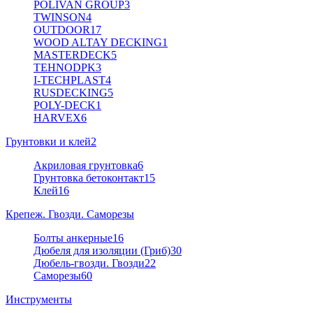
POLIVAN GROUP
3
TWINSON
4
OUTDOOR
17
WOOD ALTAY DECKING
1
MASTERDECK
5
TEHNODPK
3
I-TECHPLAST
4
RUSDECKING
5
POLY-DECK
1
HARVEX
6
Грунтовки и клей
2
Акриловая грунтовка
6
Грунтовка бетоконтакт
15
Клей
16
Крепеж. Гвозди. Саморезы
Болты анкерные
16
Дюбеля для изоляции (Гриб)
30
Дюбель-гвозди. Гвозди
22
Саморезы
60
Инструменты