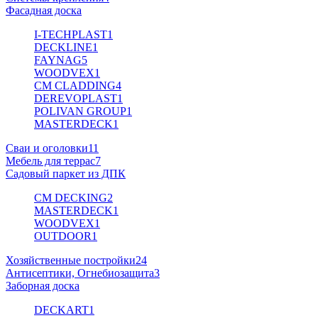
Фасадная доска
I-TECHPLAST
1
DECKLINE
1
FAYNAG
5
WOODVEX
1
CM CLADDING
4
DEREVOPLAST
1
POLIVAN GROUP
1
MASTERDECK
1
Сваи и оголовки
11
Мебель для террас
7
Садовый паркет из ДПК
CM DECKING
2
MASTERDECK
1
WOODVEX
1
OUTDOOR
1
Хозяйственные постройки
24
Антисептики, Огнебиозащита
3
Заборная доска
DECKART
1