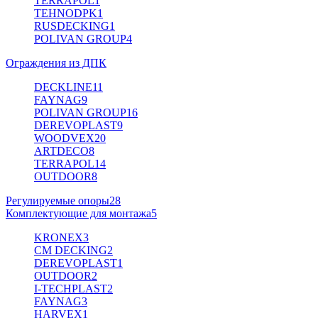
TERRAPOL
1
TEHNODPK
1
RUSDECKING
1
POLIVAN GROUP
4
Ограждения из ДПК
DECKLINE
11
FAYNAG
9
POLIVAN GROUP
16
DEREVOPLAST
9
WOODVEX
20
ARTDECO
8
TERRAPOL
14
OUTDOOR
8
Регулируемые опоры
28
Комплектующие для монтажа
5
KRONEX
3
CM DECKING
2
DEREVOPLAST
1
OUTDOOR
2
I-TECHPLAST
2
FAYNAG
3
HARVEX
1