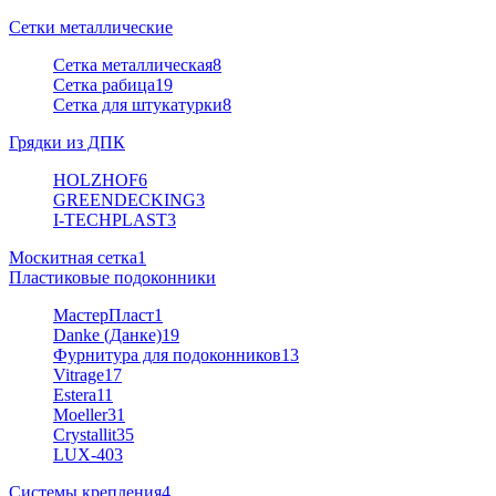
Сетки металлические
Сетка металлическая
8
Сетка рабица
19
Сетка для штукатурки
8
Грядки из ДПК
HOLZHOF
6
GREENDECKING
3
I-TECHPLAST
3
Москитная сетка
1
Пластиковые подоконники
МастерПласт
1
Danke (Данке)
19
Фурнитура для подоконников
13
Vitrage
17
Estera
11
Moeller
31
Crystallit
35
LUX-40
3
Системы крепления
4