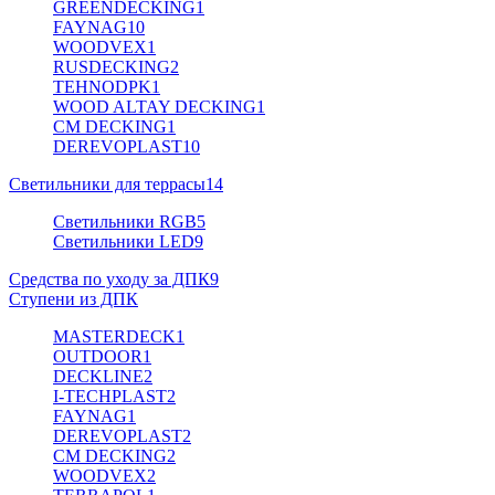
GREENDECKING
1
FAYNAG
10
WOODVEX
1
RUSDECKING
2
TEHNODPK
1
WOOD ALTAY DECKING
1
CM DECKING
1
DEREVOPLAST
10
Светильники для террасы
14
Светильники RGB
5
Светильники LED
9
Средства по уходу за ДПК
9
Ступени из ДПК
MASTERDECK
1
OUTDOOR
1
DECKLINE
2
I-TECHPLAST
2
FAYNAG
1
DEREVOPLAST
2
CM DECKING
2
WOODVEX
2