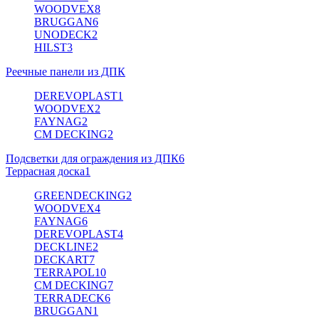
WOODVEX
8
BRUGGAN
6
UNODECK
2
HILST
3
Реечные панели из ДПК
DEREVOPLAST
1
WOODVEX
2
FAYNAG
2
CM DECKING
2
Подсветки для ограждения из ДПК
6
Террасная доска
1
GREENDECKING
2
WOODVEX
4
FAYNAG
6
DEREVOPLAST
4
DECKLINE
2
DECKART
7
TERRAPOL
10
CM DECKING
7
TERRADECK
6
BRUGGAN
1