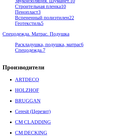
Звукоизоляция. Шуманет.
10
Строительная пленка
10
Пенопласт
3
Вспененный полиэтилен
22
Геотекстиль
5
Спецодежда. Матрас. Подушка
Раскладушка, подушка, матрас
6
Спецодежда.
7
Производители
ARTDECO
HOLZHOF
BRUGGAN
Ceresit (Церезит)
CM CLADDING
CM DECKING