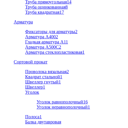
Труба прямоугольная
14
Труба оцинкованная
8
Труба квадратная
17
Арматура
Фиксаторы для арматуры
2
Арматура А400
2
Гладкая арматура А1
1
Арматура A500C
2
Арматура стеклопластиковая
1
Cортовой прокат
Проволока вязальная
2
Квадрат стальной
1
Швеллер гнутый
1
Швеллер
1
Уголок
Уголок равнополочный
16
Уголок неравнополочный
1
Полоса
1
Балка двутавровая