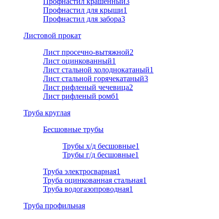
Профнастил крашенный
3
Профнастил для крыши
1
Профнастил для забора
3
Листовой прокат
Лист просечно-вытяжной
2
Лист оцинкованный
1
Лист стальной холоднокатаный
1
Лист стальной горячекатаный
3
Лист рифленый чечевица
2
Лист рифленый ромб
1
Труба круглая
Бесшовные трубы
Трубы х/д бесшовные
1
Трубы г/д бесшовные
1
Труба электросварная
1
Труба оцинкованная стальная
1
Труба водогазопроводная
1
Труба профильная