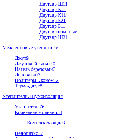
Двутавр Ш1
1
Двутавр К2
1
Двутавр К1
1
Двутавр Б2
1
Двутавр Б1
1
Двутавр обычный
1
Двутавр Ш2
1
Межвенцовые утеплители
Джут
9
Джутовый канат
20
Нагель березовый
3
Льноватин
7
Политерм Эконом
12
Термо-джут
8
Утеплители. Шумоизоляция
Утеплитель
76
Кровельные пленки
33
Комплектующие
3
Пеноплэкс
17