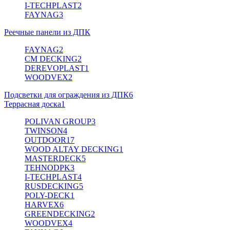
I-TECHPLAST
2
FAYNAG
3
Реечные панели из ДПК
FAYNAG
2
CM DECKING
2
DEREVOPLAST
1
WOODVEX
2
Подсветки для ограждения из ДПК
6
Террасная доска
1
POLIVAN GROUP
3
TWINSON
4
OUTDOOR
17
WOOD ALTAY DECKING
1
MASTERDECK
5
TEHNODPK
3
I-TECHPLAST
4
RUSDECKING
5
POLY-DECK
1
HARVEX
6
GREENDECKING
2
WOODVEX
4