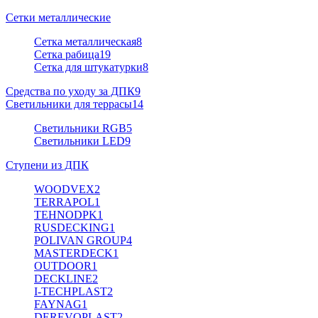
Сетки металлические
Сетка металлическая
8
Сетка рабица
19
Сетка для штукатурки
8
Средства по уходу за ДПК
9
Светильники для террасы
14
Светильники RGB
5
Светильники LED
9
Ступени из ДПК
WOODVEX
2
TERRAPOL
1
TEHNODPK
1
RUSDECKING
1
POLIVAN GROUP
4
MASTERDECK
1
OUTDOOR
1
DECKLINE
2
I-TECHPLAST
2
FAYNAG
1
DEREVOPLAST
2