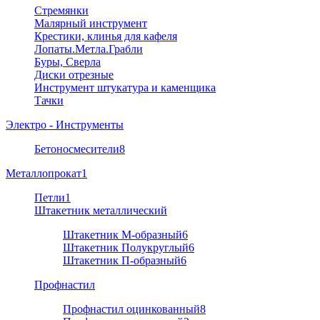
Стремянки
Малярный инструмент
Крестики, клинья для кафеля
Лопаты.Метла.Грабли
Буры, Сверла
Диски отрезные
Инструмент штукатура и каменщика
Тачки
Электро - Инструменты
Бетоносмесители
8
Металлопрокат
1
Петли
1
Штакетник металлический
Штакетник М-образный
6
Штакетник Полукруглый
6
Штакетник П-образный
6
Профнастил
Профнастил оцинкованный
8