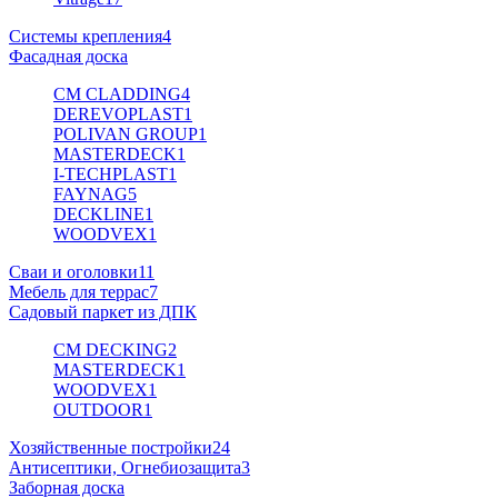
Системы крепления
4
Фасадная доска
CM CLADDING
4
DEREVOPLAST
1
POLIVAN GROUP
1
MASTERDECK
1
I-TECHPLAST
1
FAYNAG
5
DECKLINE
1
WOODVEX
1
Сваи и оголовки
11
Мебель для террас
7
Садовый паркет из ДПК
CM DECKING
2
MASTERDECK
1
WOODVEX
1
OUTDOOR
1
Хозяйственные постройки
24
Антисептики, Огнебиозащита
3
Заборная доска