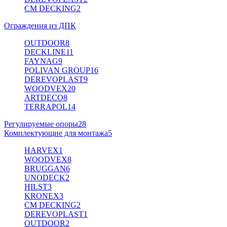
CM DECKING
2
Ограждения из ДПК
OUTDOOR
8
DECKLINE
11
FAYNAG
9
POLIVAN GROUP
16
DEREVOPLAST
9
WOODVEX
20
ARTDECO
8
TERRAPOL
14
Регулируемые опоры
28
Комплектующие для монтажа
5
HARVEX
1
WOODVEX
8
BRUGGAN
6
UNODECK
2
HILST
3
KRONEX
3
CM DECKING
2
DEREVOPLAST
1
OUTDOOR
2