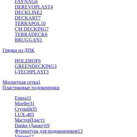
FAYNAG
6
DEREVOPLAST
4
DECKLINE
2
DECKART
7
TERRAPOL
10
CM DECKING
7
TERRADECK
6
BRUGGAN
1
Грядки из ДПК
HOLZHOF
6
GREENDECKING
3
I-TECHPLAST
3
Москитная сетка
1
Пластиковые подоконники
Estera
11
Moeller
31
Crystallit
35
LUX-40
3
МастерПласт
1
Danke (Данке)
19
Фурнитура для подоконников
13
Vitrage
17