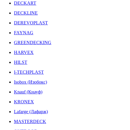
DECKART
DECKLINE
DEREVOPLAST
FAYNAG
GREENDECKING
HARVEX
HILST
I-TECHPLAST
Isobox (Изобокс)
Knauf (Кнауф)
KRONEX
Lafarge (Лафарж)
MASTERDECK