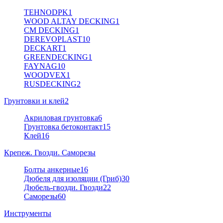
TEHNODPK
1
WOOD ALTAY DECKING
1
CM DECKING
1
DEREVOPLAST
10
DECKART
1
GREENDECKING
1
FAYNAG
10
WOODVEX
1
RUSDECKING
2
Грунтовки и клей
2
Акриловая грунтовка
6
Грунтовка бетоконтакт
15
Клей
16
Крепеж. Гвозди. Саморезы
Болты анкерные
16
Дюбеля для изоляции (Гриб)
30
Дюбель-гвозди. Гвозди
22
Саморезы
60
Инструменты