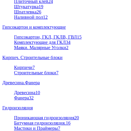
Плиточный клей
24
Штукатурка
19
Шпатлевка
26
Наливной пол
12
Гипсокартон и комплектующие
Гипсокартон, ГКЛ, ГКЛВ, ГВЛ
15
Комплектующие для ГКЛ
34
Маяки. Малярные Уголки
2
Кирпич. Строительные блоки
Кирпичи
7
Строительные блоки
7
Древесина.Фанера
Древесина
10
Фанера
32
Гидроизоляция
Проникающая гидроизоляция
20
Битумная гидроизоляция.
16
Мастики и Праймеры
7