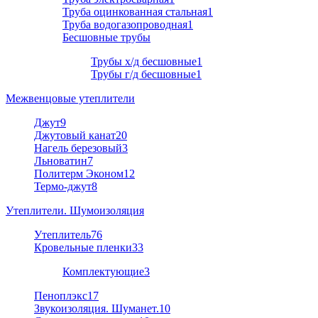
Труба оцинкованная стальная
1
Труба водогазопроводная
1
Бесшовные трубы
Трубы х/д бесшовные
1
Трубы г/д бесшовные
1
Межвенцовые утеплители
Джут
9
Джутовый канат
20
Нагель березовый
3
Льноватин
7
Политерм Эконом
12
Термо-джут
8
Утеплители. Шумоизоляция
Утеплитель
76
Кровельные пленки
33
Комплектующие
3
Пеноплэкс
17
Звукоизоляция. Шуманет.
10