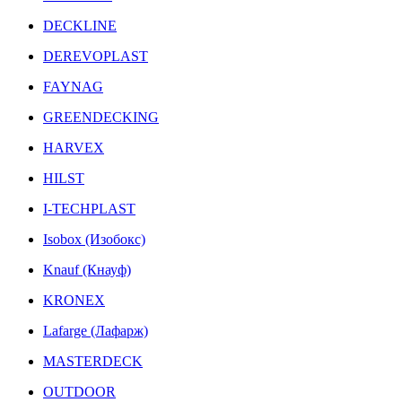
DECKLINE
DEREVOPLAST
FAYNAG
GREENDECKING
HARVEX
HILST
I-TECHPLAST
Isobox (Изобокс)
Knauf (Кнауф)
KRONEX
Lafarge (Лафарж)
MASTERDECK
OUTDOOR