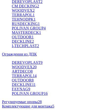
DEREVOPLAST
2
CM DECKING
2
WOODVEX
2
TERRAPOL
1
TEHNODPK
1
RUSDECKING
1
POLIVAN GROUP
4
MASTERDECK
1
OUTDOOR
1
DECKLINE
2
I-TECHPLAST
2
Ограждения из ДПК
DEREVOPLAST
9
WOODVEX
20
ARTDECO
8
TERRAPOL
14
OUTDOOR
8
DECKLINE
11
FAYNAG
9
POLIVAN GROUP
16
Регулируемые опоры
28
Комплектующие для монтажа
5