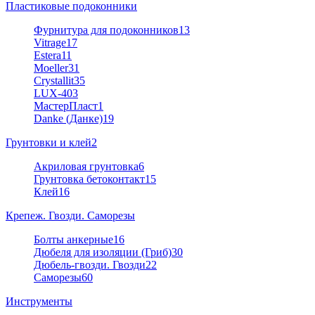
Пластиковые подоконники
Фурнитура для подоконников
13
Vitrage
17
Estera
11
Moeller
31
Crystallit
35
LUX-40
3
МастерПласт
1
Danke (Данке)
19
Грунтовки и клей
2
Акриловая грунтовка
6
Грунтовка бетоконтакт
15
Клей
16
Крепеж. Гвозди. Саморезы
Болты анкерные
16
Дюбеля для изоляции (Гриб)
30
Дюбель-гвозди. Гвозди
22
Саморезы
60
Инструменты