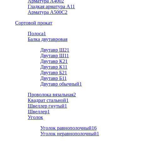
Арматура А400
2
Гладкая арматура А1
1
Арматура A500C
2
Cортовой прокат
Полоса
1
Балка двутавровая
Двутавр Ш2
1
Двутавр Ш1
1
Двутавр К2
1
Двутавр К1
1
Двутавр Б2
1
Двутавр Б1
1
Двутавр обычный
1
Проволока вязальная
2
Квадрат стальной
1
Швеллер гнутый
1
Швеллер
1
Уголок
Уголок равнополочный
16
Уголок неравнополочный
1