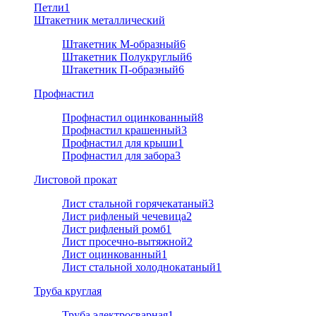
Петли
1
Штакетник металлический
Штакетник М-образный
6
Штакетник Полукруглый
6
Штакетник П-образный
6
Профнастил
Профнастил оцинкованный
8
Профнастил крашенный
3
Профнастил для крыши
1
Профнастил для забора
3
Листовой прокат
Лист стальной горячекатаный
3
Лист рифленый чечевица
2
Лист рифленый ромб
1
Лист просечно-вытяжной
2
Лист оцинкованный
1
Лист стальной холоднокатаный
1
Труба круглая
Труба электросварная
1