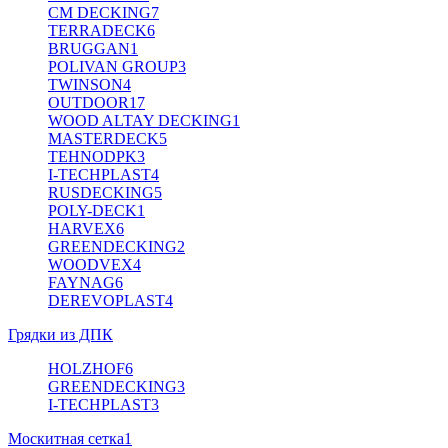
CM DECKING
7
TERRADECK
6
BRUGGAN
1
POLIVAN GROUP
3
TWINSON
4
OUTDOOR
17
WOOD ALTAY DECKING
1
MASTERDECK
5
TEHNODPK
3
I-TECHPLAST
4
RUSDECKING
5
POLY-DECK
1
HARVEX
6
GREENDECKING
2
WOODVEX
4
FAYNAG
6
DEREVOPLAST
4
Грядки из ДПК
HOLZHOF
6
GREENDECKING
3
I-TECHPLAST
3
Москитная сетка
1