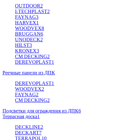
OUTDOOR
2
I-TECHPLAST
2
FAYNAG
3
HARVEX
1
WOODVEX
8
BRUGGAN
6
UNODECK
2
HILST
3
KRONEX
3
CM DECKING
2
DEREVOPLAST
1
Реечные панели из ДПК
DEREVOPLAST
1
WOODVEX
2
FAYNAG
2
CM DECKING
2
Подсветки для ограждения из ДПК
6
Террасная доска
1
DECKLINE
2
DECKART
7
TERRAPOL
10