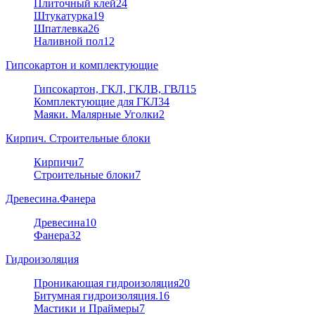
Плиточный клей
24
Штукатурка
19
Шпатлевка
26
Наливной пол
12
Гипсокартон и комплектующие
Гипсокартон, ГКЛ, ГКЛВ, ГВЛ
15
Комплектующие для ГКЛ
34
Маяки. Малярные Уголки
2
Кирпич. Строительные блоки
Кирпичи
7
Строительные блоки
7
Древесина.Фанера
Древесина
10
Фанера
32
Гидроизоляция
Проникающая гидроизоляция
20
Битумная гидроизоляция.
16
Мастики и Праймеры
7