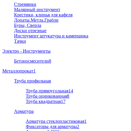
Стремянки
Малярный инструмент
Крестики, клинья для кафеля
Лопаты.Метла.Грабли
Буры, Сверла
Диски отрезные
Инструмент штукатура и каменщика
Тачки
Электро - Инструменты
Бетоносмесители
8
Металлопрокат
1
Труба профильная
Труба прямоугольная
14
Труба оцинкованная
8
Труба квадратная
17
Арматура
Арматура стеклопластиковая
1
Фиксаторы для арматуры
2