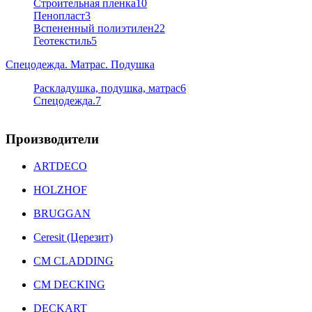
Строительная пленка
10
Пенопласт
3
Вспененный полиэтилен
22
Геотекстиль
5
Спецодежда. Матрас. Подушка
Раскладушка, подушка, матрас
6
Спецодежда.
7
Производители
ARTDECO
HOLZHOF
BRUGGAN
Ceresit (Церезит)
CM CLADDING
CM DECKING
DECKART