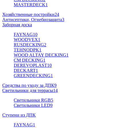
MASTERDECK
1
Хозяйственные постройки
24
Антисептики, Огнебиозащита
3
Заборная доска
FAYNAG
10
WOODVEX
1
RUSDECKING
2
TEHNODPK
1
WOOD ALTAY DECKING
1
CM DECKING
1
DEREVOPLAST
10
DECKART
1
GREENDECKING
1
Средства по уходу за ДПК
9
Светильники для террасы
14
Светильники RGB
5
Светильники LED
9
Ступени из ДПК
FAYNAG
1