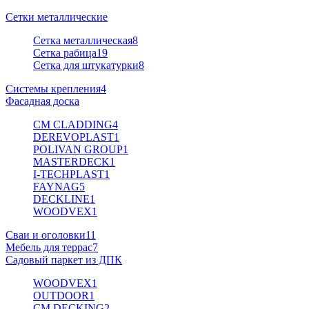
Сетки металлические
Сетка металлическая
8
Сетка рабица
19
Сетка для штукатурки
8
Системы крепления
4
Фасадная доска
CM CLADDING
4
DEREVOPLAST
1
POLIVAN GROUP
1
MASTERDECK
1
I-TECHPLAST
1
FAYNAG
5
DECKLINE
1
WOODVEX
1
Сваи и оголовки
11
Мебель для террас
7
Садовый паркет из ДПК
WOODVEX
1
OUTDOOR
1
CM DECKING
2