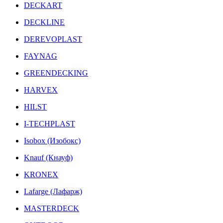
DECKART
DECKLINE
DEREVOPLAST
FAYNAG
GREENDECKING
HARVEX
HILST
I-TECHPLAST
Isobox (Изобокс)
Knauf (Кнауф)
KRONEX
Lafarge (Лафарж)
MASTERDECK