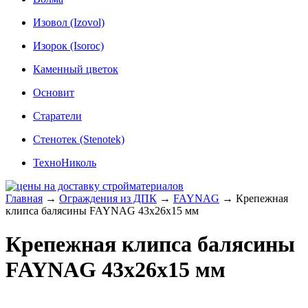
Изовол (Izovol)
Изорок (Isoroc)
Каменный цветок
Основит
Старатели
Стенотек (Stenotek)
ТехноНиколь
Главная
→
Ограждения из ДПК
→
FAYNAG
→
Крепежная
клипса балясины FAYNAG 43x26x15 мм
Крепежная клипса балясины
FAYNAG 43x26x15 мм