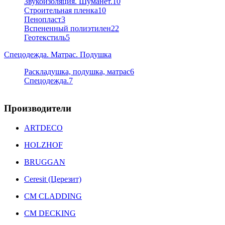
Звукоизоляция. Шуманет.
10
Строительная пленка
10
Пенопласт
3
Вспененный полиэтилен
22
Геотекстиль
5
Спецодежда. Матрас. Подушка
Раскладушка, подушка, матрас
6
Спецодежда.
7
Производители
ARTDECO
HOLZHOF
BRUGGAN
Ceresit (Церезит)
CM CLADDING
CM DECKING