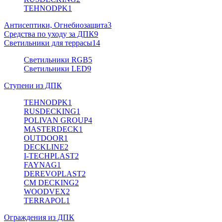
TEHNODPK
1
Антисептики, Огнебиозащита
3
Средства по уходу за ДПК
9
Светильники для террасы
14
Светильники RGB
5
Светильники LED
9
Ступени из ДПК
TEHNODPK
1
RUSDECKING
1
POLIVAN GROUP
4
MASTERDECK
1
OUTDOOR
1
DECKLINE
2
I-TECHPLAST
2
FAYNAG
1
DEREVOPLAST
2
CM DECKING
2
WOODVEX
2
TERRAPOL
1
Ограждения из ДПК