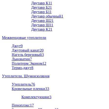
Двутавр К1
1
Двутавр Б2
1
Двутавр Б1
1
Двутавр обычный
1
Двутавр Ш2
1
Двутавр Ш1
1
Двутавр К2
1
Межвенцовые утеплители
Джут
9
Джутовый канат
20
Нагель березовый
3
Льноватин
7
Политерм Эконом
12
Термо-джут
8
Утеплители. Шумоизоляция
Утеплитель
76
Кровельные пленки
33
Комплектующие
3
Пеноплэкс
17