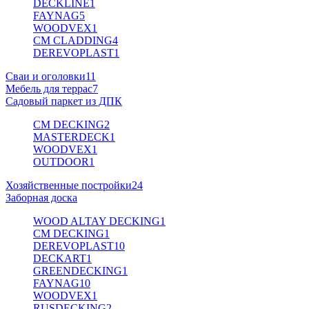
DECKLINE
1
FAYNAG
5
WOODVEX
1
CM CLADDING
4
DEREVOPLAST
1
Сваи и оголовки
11
Мебель для террас
7
Садовый паркет из ДПК
CM DECKING
2
MASTERDECK
1
WOODVEX
1
OUTDOOR
1
Хозяйственные постройки
24
Заборная доска
WOOD ALTAY DECKING
1
CM DECKING
1
DEREVOPLAST
10
DECKART
1
GREENDECKING
1
FAYNAG
10
WOODVEX
1
RUSDECKING
2