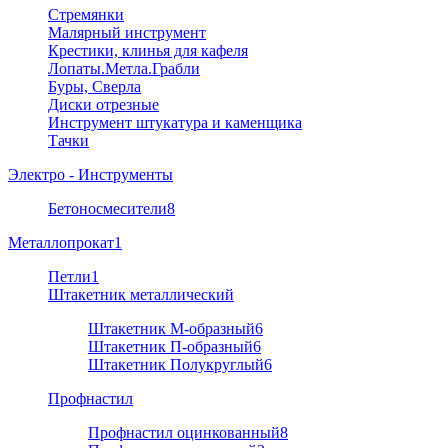
Стремянки
Малярный инструмент
Крестики, клинья для кафеля
Лопаты.Метла.Грабли
Буры, Сверла
Диски отрезные
Инструмент штукатура и каменщика
Тачки
Электро - Инструменты
Бетоносмесители
8
Металлопрокат
1
Петли
1
Штакетник металлический
Штакетник М-образный
6
Штакетник П-образный
6
Штакетник Полукруглый
6
Профнастил
Профнастил оцинкованный
8