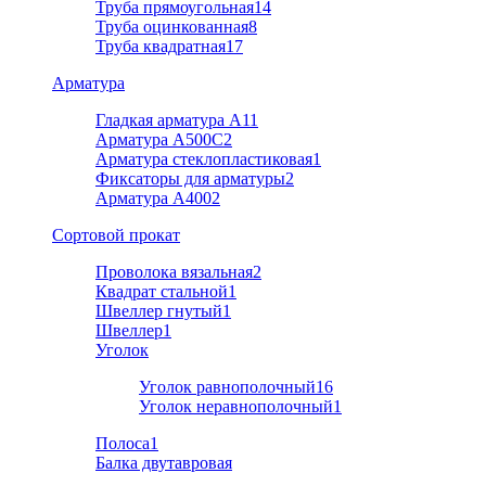
Труба прямоугольная
14
Труба оцинкованная
8
Труба квадратная
17
Арматура
Гладкая арматура А1
1
Арматура A500C
2
Арматура стеклопластиковая
1
Фиксаторы для арматуры
2
Арматура А400
2
Cортовой прокат
Проволока вязальная
2
Квадрат стальной
1
Швеллер гнутый
1
Швеллер
1
Уголок
Уголок равнополочный
16
Уголок неравнополочный
1
Полоса
1
Балка двутавровая