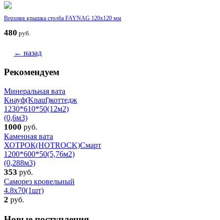
Верхняя крышка столба FAYNAG 120х120 мм
480
руб.
← назад
Рекомендуем
Минеральная вата
Кнауф(Knauf)коттедж
1230*610*50(12м2)
(0,6м3)
1000
руб.
Каменная вата
ХОТРОК(HOTROCK)Смарт
1200*600*50(5,76м2)
(0,288м3)
353
руб.
Саморез кровельный
4.8x70(1шт)
2
руб.
Новые поступления