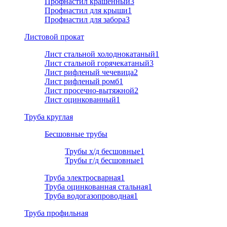
Профнастил крашенный
3
Профнастил для крыши
1
Профнастил для забора
3
Листовой прокат
Лист стальной холоднокатаный
1
Лист стальной горячекатаный
3
Лист рифленый чечевица
2
Лист рифленый ромб
1
Лист просечно-вытяжной
2
Лист оцинкованный
1
Труба круглая
Бесшовные трубы
Трубы х/д бесшовные
1
Трубы г/д бесшовные
1
Труба электросварная
1
Труба оцинкованная стальная
1
Труба водогазопроводная
1
Труба профильная