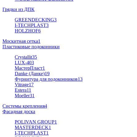
Грядки из ДПК
GREENDECKING
3
I-TECHPLAST
3
HOLZHOF
6
Москитная сетка
1
Пластиковые подоконники
Crystallit
35
LUX-40
3
МастерПласт
1
Danke (Данке)
19
Фурнитура для подоконников
13
Vitrage
17
Estera
11
Moeller
31
Системы крепления
4
Фасадная доска
POLIVAN GROUP
1
MASTERDECK
1
I-TECHPLAST
1