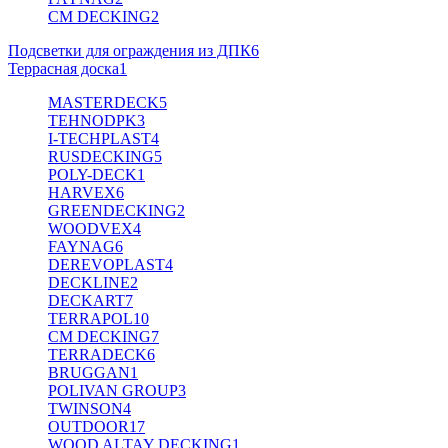
CM DECKING
2
Подсветки для ограждения из ДПК
6
Террасная доска
1
MASTERDECK
5
TEHNODPK
3
I-TECHPLAST
4
RUSDECKING
5
POLY-DECK
1
HARVEX
6
GREENDECKING
2
WOODVEX
4
FAYNAG
6
DEREVOPLAST
4
DECKLINE
2
DECKART
7
TERRAPOL
10
CM DECKING
7
TERRADECK
6
BRUGGAN
1
POLIVAN GROUP
3
TWINSON
4
OUTDOOR
17
WOOD ALTAY DECKING
1