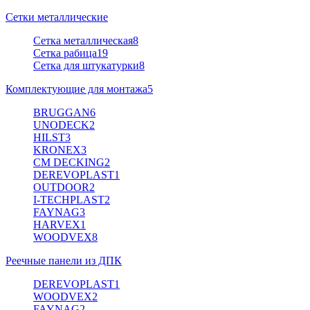
Сетки металлические
Сетка металлическая
8
Сетка рабица
19
Сетка для штукатурки
8
Комплектующие для монтажа
5
BRUGGAN
6
UNODECK
2
HILST
3
KRONEX
3
CM DECKING
2
DEREVOPLAST
1
OUTDOOR
2
I-TECHPLAST
2
FAYNAG
3
HARVEX
1
WOODVEX
8
Реечные панели из ДПК
DEREVOPLAST
1
WOODVEX
2
FAYNAG
2