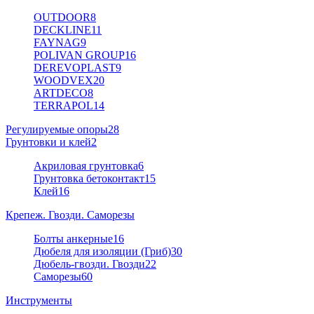
OUTDOOR
8
DECKLINE
11
FAYNAG
9
POLIVAN GROUP
16
DEREVOPLAST
9
WOODVEX
20
ARTDECO
8
TERRAPOL
14
Регулируемые опоры
28
Грунтовки и клей
2
Акриловая грунтовка
6
Грунтовка бетоконтакт
15
Клей
16
Крепеж. Гвозди. Саморезы
Болты анкерные
16
Дюбеля для изоляции (Гриб)
30
Дюбель-гвозди. Гвозди
22
Саморезы
60
Инструменты