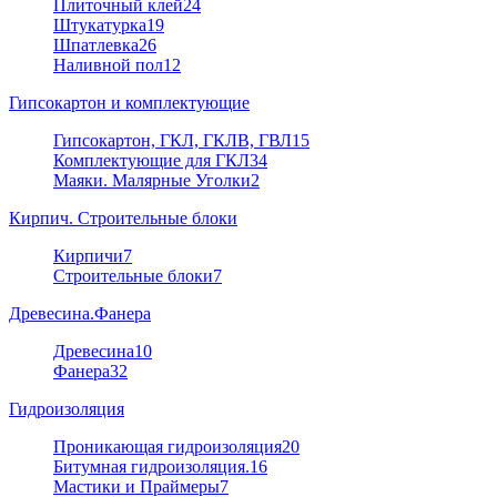
Плиточный клей
24
Штукатурка
19
Шпатлевка
26
Наливной пол
12
Гипсокартон и комплектующие
Гипсокартон, ГКЛ, ГКЛВ, ГВЛ
15
Комплектующие для ГКЛ
34
Маяки. Малярные Уголки
2
Кирпич. Строительные блоки
Кирпичи
7
Строительные блоки
7
Древесина.Фанера
Древесина
10
Фанера
32
Гидроизоляция
Проникающая гидроизоляция
20
Битумная гидроизоляция.
16
Мастики и Праймеры
7