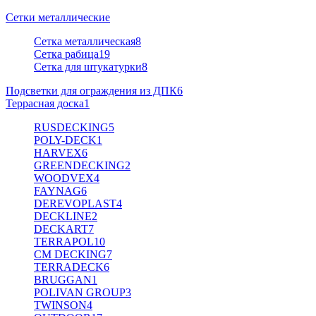
Сетки металлические
Сетка металлическая
8
Сетка рабица
19
Сетка для штукатурки
8
Подсветки для ограждения из ДПК
6
Террасная доска
1
RUSDECKING
5
POLY-DECK
1
HARVEX
6
GREENDECKING
2
WOODVEX
4
FAYNAG
6
DEREVOPLAST
4
DECKLINE
2
DECKART
7
TERRAPOL
10
CM DECKING
7
TERRADECK
6
BRUGGAN
1
POLIVAN GROUP
3
TWINSON
4