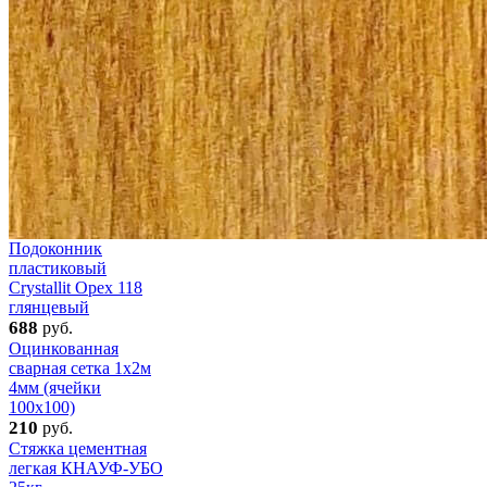
Подоконник
пластиковый
Crystallit Орех 118
глянцевый
688
руб.
Оцинкованная
сварная сетка 1x2м
4мм (ячейки
100x100)
210
руб.
Стяжка цементная
легкая КНАУФ-УБО