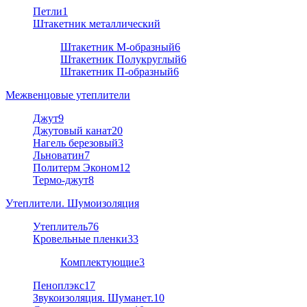
Петли
1
Штакетник металлический
Штакетник М-образный
6
Штакетник Полукруглый
6
Штакетник П-образный
6
Межвенцовые утеплители
Джут
9
Джутовый канат
20
Нагель березовый
3
Льноватин
7
Политерм Эконом
12
Термо-джут
8
Утеплители. Шумоизоляция
Утеплитель
76
Кровельные пленки
33
Комплектующие
3
Пеноплэкс
17
Звукоизоляция. Шуманет.
10