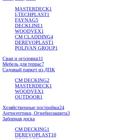
MASTERDECK
1
I-TECHPLAST
1
FAYNAG
5
DECKLINE
1
WOODVEX
1
CM CLADDING
4
DEREVOPLAST
1
POLIVAN GROUP
1
Сваи и оголовки
11
Мебель для террас
7
Садовый паркет из ДПК
CM DECKING
2
MASTERDECK
1
WOODVEX
1
OUTDOOR
1
Хозяйственные постройки
24
Антисептики, Огнебиозащита
3
Заборная доска
CM DECKING
1
DEREVOPLAST
10