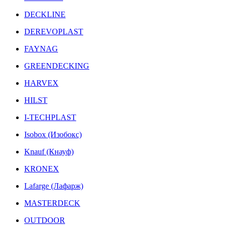
DECKLINE
DEREVOPLAST
FAYNAG
GREENDECKING
HARVEX
HILST
I-TECHPLAST
Isobox (Изобокс)
Knauf (Кнауф)
KRONEX
Lafarge (Лафарж)
MASTERDECK
OUTDOOR