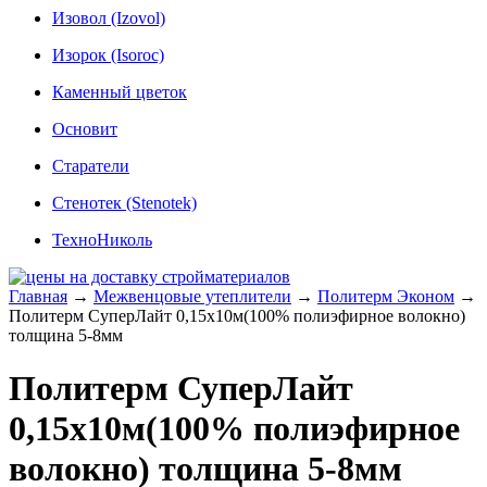
Изовол (Izovol)
Изорок (Isoroc)
Каменный цветок
Основит
Старатели
Стенотек (Stenotek)
ТехноНиколь
Главная
→
Межвенцовые утеплители
→
Политерм Эконом
→
Политерм СуперЛайт 0,15х10м(100% полиэфирное волокно)
толщина 5-8мм
Политерм СуперЛайт
0,15х10м(100% полиэфирное
волокно) толщина 5-8мм