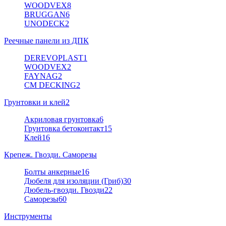
WOODVEX
8
BRUGGAN
6
UNODECK
2
Реечные панели из ДПК
DEREVOPLAST
1
WOODVEX
2
FAYNAG
2
CM DECKING
2
Грунтовки и клей
2
Акриловая грунтовка
6
Грунтовка бетоконтакт
15
Клей
16
Крепеж. Гвозди. Саморезы
Болты анкерные
16
Дюбеля для изоляции (Гриб)
30
Дюбель-гвозди. Гвозди
22
Саморезы
60
Инструменты