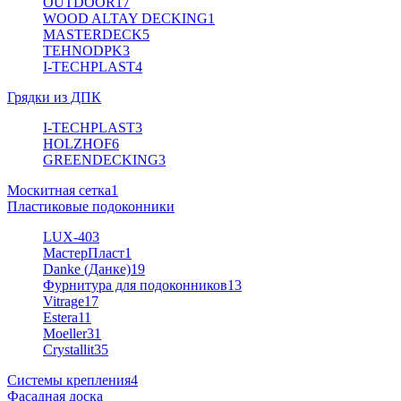
OUTDOOR
17
WOOD ALTAY DECKING
1
MASTERDECK
5
TEHNODPK
3
I-TECHPLAST
4
Грядки из ДПК
I-TECHPLAST
3
HOLZHOF
6
GREENDECKING
3
Москитная сетка
1
Пластиковые подоконники
LUX-40
3
МастерПласт
1
Danke (Данке)
19
Фурнитура для подоконников
13
Vitrage
17
Estera
11
Moeller
31
Crystallit
35
Системы крепления
4
Фасадная доска