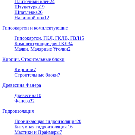
Плиточный клей
24
Штукатурка
19
Шпатлевка
26
Наливной пол
12
Гипсокартон и комплектующие
Гипсокартон, ГКЛ, ГКЛВ, ГВЛ
15
Комплектующие для ГКЛ
34
Маяки. Малярные Уголки
2
Кирпич. Строительные блоки
Кирпичи
7
Строительные блоки
7
Древесина.Фанера
Древесина
10
Фанера
32
Гидроизоляция
Проникающая гидроизоляция
20
Битумная гидроизоляция.
16
Мастики и Праймеры
7