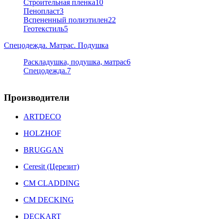
Строительная пленка
10
Пенопласт
3
Вспененный полиэтилен
22
Геотекстиль
5
Спецодежда. Матрас. Подушка
Раскладушка, подушка, матрас
6
Спецодежда.
7
Производители
ARTDECO
HOLZHOF
BRUGGAN
Ceresit (Церезит)
CM CLADDING
CM DECKING
DECKART