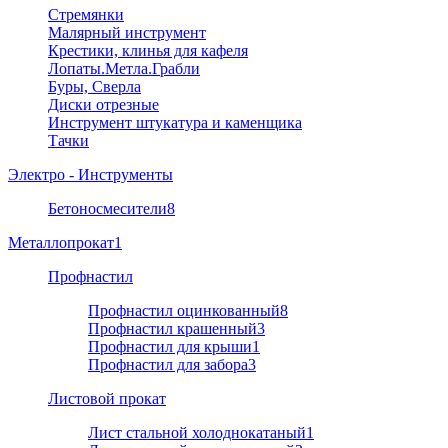
Стремянки
Малярный инструмент
Крестики, клинья для кафеля
Лопаты.Метла.Грабли
Буры, Сверла
Диски отрезные
Инструмент штукатура и каменщика
Тачки
Электро - Инструменты
Бетоносмесители
8
Металлопрокат
1
Профнастил
Профнастил оцинкованный
8
Профнастил крашенный
3
Профнастил для крыши
1
Профнастил для забора
3
Листовой прокат
Лист стальной холоднокатаный
1