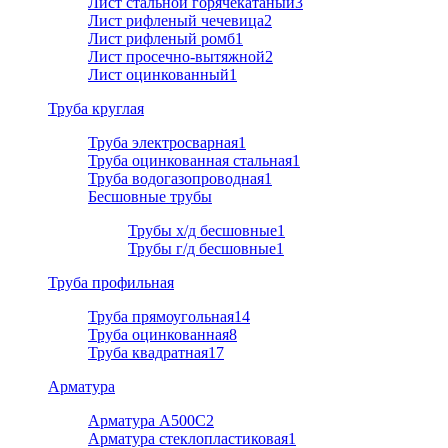
Лист стальной горячекатаный
3
Лист рифленый чечевица
2
Лист рифленый ромб
1
Лист просечно-вытяжной
2
Лист оцинкованный
1
Труба круглая
Труба электросварная
1
Труба оцинкованная стальная
1
Труба водогазопроводная
1
Бесшовные трубы
Трубы х/д бесшовные
1
Трубы г/д бесшовные
1
Труба профильная
Труба прямоугольная
14
Труба оцинкованная
8
Труба квадратная
17
Арматура
Арматура A500C
2
Арматура стеклопластиковая
1