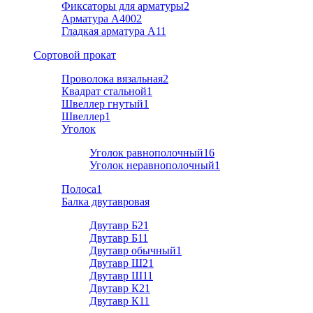
Фиксаторы для арматуры
2
Арматура А400
2
Гладкая арматура А1
1
Cортовой прокат
Проволока вязальная
2
Квадрат стальной
1
Швеллер гнутый
1
Швеллер
1
Уголок
Уголок равнополочный
16
Уголок неравнополочный
1
Полоса
1
Балка двутавровая
Двутавр Б2
1
Двутавр Б1
1
Двутавр обычный
1
Двутавр Ш2
1
Двутавр Ш1
1
Двутавр К2
1
Двутавр К1
1