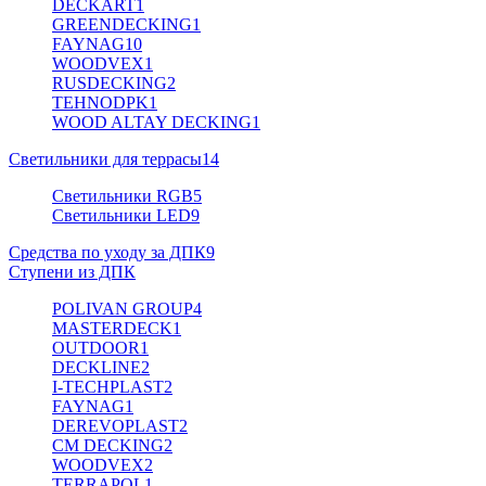
DECKART
1
GREENDECKING
1
FAYNAG
10
WOODVEX
1
RUSDECKING
2
TEHNODPK
1
WOOD ALTAY DECKING
1
Светильники для террасы
14
Светильники RGB
5
Светильники LED
9
Средства по уходу за ДПК
9
Ступени из ДПК
POLIVAN GROUP
4
MASTERDECK
1
OUTDOOR
1
DECKLINE
2
I-TECHPLAST
2
FAYNAG
1
DEREVOPLAST
2
CM DECKING
2
WOODVEX
2
TERRAPOL
1