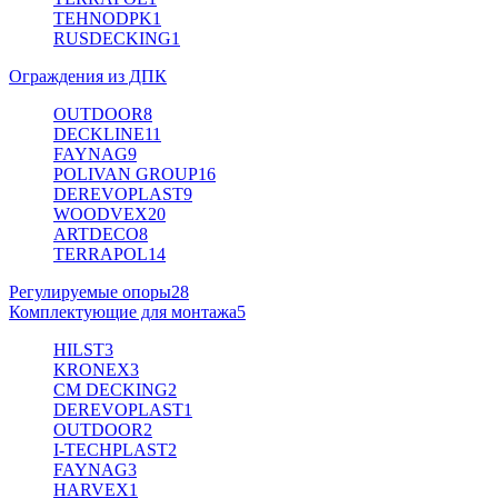
TEHNODPK
1
RUSDECKING
1
Ограждения из ДПК
OUTDOOR
8
DECKLINE
11
FAYNAG
9
POLIVAN GROUP
16
DEREVOPLAST
9
WOODVEX
20
ARTDECO
8
TERRAPOL
14
Регулируемые опоры
28
Комплектующие для монтажа
5
HILST
3
KRONEX
3
CM DECKING
2
DEREVOPLAST
1
OUTDOOR
2
I-TECHPLAST
2
FAYNAG
3
HARVEX
1