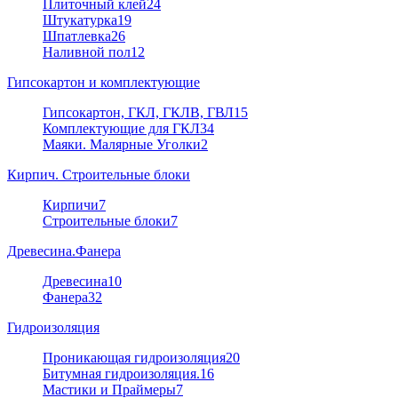
Плиточный клей
24
Штукатурка
19
Шпатлевка
26
Наливной пол
12
Гипсокартон и комплектующие
Гипсокартон, ГКЛ, ГКЛВ, ГВЛ
15
Комплектующие для ГКЛ
34
Маяки. Малярные Уголки
2
Кирпич. Строительные блоки
Кирпичи
7
Строительные блоки
7
Древесина.Фанера
Древесина
10
Фанера
32
Гидроизоляция
Проникающая гидроизоляция
20
Битумная гидроизоляция.
16
Мастики и Праймеры
7