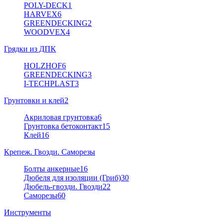
POLY-DECK
1
HARVEX
6
GREENDECKING
2
WOODVEX
4
Грядки из ДПК
HOLZHOF
6
GREENDECKING
3
I-TECHPLAST
3
Грунтовки и клей
2
Акриловая грунтовка
6
Грунтовка бетоконтакт
15
Клей
16
Крепеж. Гвозди. Саморезы
Болты анкерные
16
Дюбеля для изоляции (Гриб)
30
Дюбель-гвозди. Гвозди
22
Саморезы
60
Инструменты