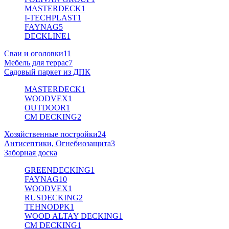
MASTERDECK
1
I-TECHPLAST
1
FAYNAG
5
DECKLINE
1
Сваи и оголовки
11
Мебель для террас
7
Садовый паркет из ДПК
MASTERDECK
1
WOODVEX
1
OUTDOOR
1
CM DECKING
2
Хозяйственные постройки
24
Антисептики, Огнебиозащита
3
Заборная доска
GREENDECKING
1
FAYNAG
10
WOODVEX
1
RUSDECKING
2
TEHNODPK
1
WOOD ALTAY DECKING
1
CM DECKING
1