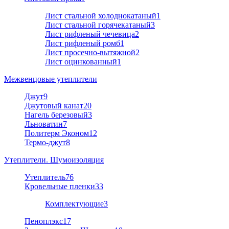
Лист стальной холоднокатаный
1
Лист стальной горячекатаный
3
Лист рифленый чечевица
2
Лист рифленый ромб
1
Лист просечно-вытяжной
2
Лист оцинкованный
1
Межвенцовые утеплители
Джут
9
Джутовый канат
20
Нагель березовый
3
Льноватин
7
Политерм Эконом
12
Термо-джут
8
Утеплители. Шумоизоляция
Утеплитель
76
Кровельные пленки
33
Комплектующие
3
Пеноплэкс
17