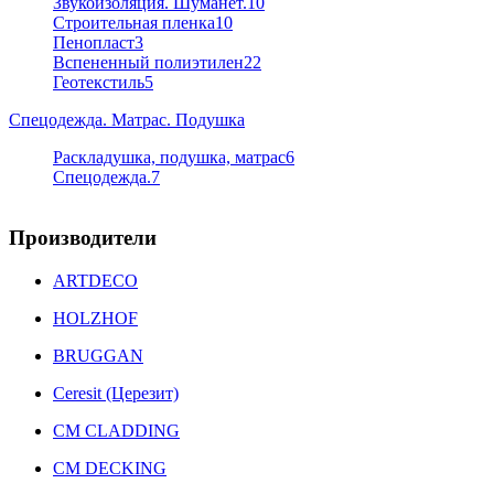
Звукоизоляция. Шуманет.
10
Строительная пленка
10
Пенопласт
3
Вспененный полиэтилен
22
Геотекстиль
5
Спецодежда. Матрас. Подушка
Раскладушка, подушка, матрас
6
Спецодежда.
7
Производители
ARTDECO
HOLZHOF
BRUGGAN
Ceresit (Церезит)
CM CLADDING
CM DECKING