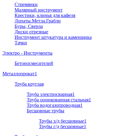
Стремянки
Малярный инструмент
Крестики, клинья для кафеля
Лопаты.Метла.Грабли
Буры, Сверла
Диски отрезные
Инструмент штукатура и каменщика
Тачки
Электро - Инструменты
Бетоносмесители
8
Металлопрокат
1
Труба круглая
Труба электросварная
1
Труба оцинкованная стальная
1
Труба водогазопроводная
1
Бесшовные трубы
Трубы х/д бесшовные
1
Трубы г/д бесшовные
1