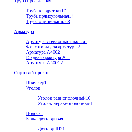
Труба профильная
Труба квадратная
17
Труба прямоугольная
14
Труба оцинкованная
8
Арматура
Арматура стеклопластиковая
1
Фиксаторы для арматуры
2
Арматура А400
2
Гладкая арматура А1
1
Арматура A500C
2
Cортовой прокат
Швеллер
1
Уголок
Уголок равнополочный
16
Уголок неравнополочный
1
Полоса
1
Балка двутавровая
Двутавр Ш2
1