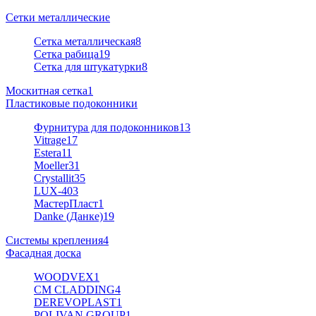
Сетки металлические
Сетка металлическая
8
Сетка рабица
19
Сетка для штукатурки
8
Москитная сетка
1
Пластиковые подоконники
Фурнитура для подоконников
13
Vitrage
17
Estera
11
Moeller
31
Crystallit
35
LUX-40
3
МастерПласт
1
Danke (Данке)
19
Системы крепления
4
Фасадная доска
WOODVEX
1
CM CLADDING
4
DEREVOPLAST
1
POLIVAN GROUP
1