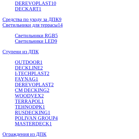
DEREVOPLAST
10
DECKART
1
Средства по уходу за ДПК
9
Светильники для террасы
14
Светильники RGB
5
Светильники LED
9
Ступени из ДПК
OUTDOOR
1
DECKLINE
2
I-TECHPLAST
2
FAYNAG
1
DEREVOPLAST
2
CM DECKING
2
WOODVEX
2
TERRAPOL
1
TEHNODPK
1
RUSDECKING
1
POLIVAN GROUP
4
MASTERDECK
1
Ограждения из ДПК