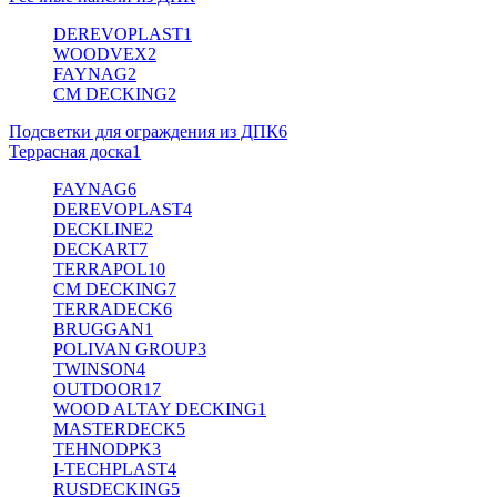
DEREVOPLAST
1
WOODVEX
2
FAYNAG
2
CM DECKING
2
Подсветки для ограждения из ДПК
6
Террасная доска
1
FAYNAG
6
DEREVOPLAST
4
DECKLINE
2
DECKART
7
TERRAPOL
10
CM DECKING
7
TERRADECK
6
BRUGGAN
1
POLIVAN GROUP
3
TWINSON
4
OUTDOOR
17
WOOD ALTAY DECKING
1
MASTERDECK
5
TEHNODPK
3
I-TECHPLAST
4
RUSDECKING
5