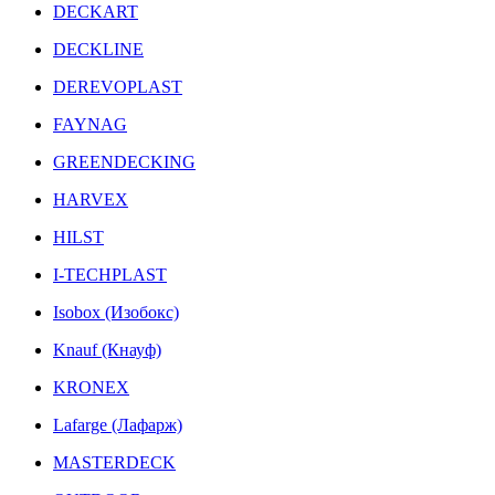
DECKART
DECKLINE
DEREVOPLAST
FAYNAG
GREENDECKING
HARVEX
HILST
I-TECHPLAST
Isobox (Изобокс)
Knauf (Кнауф)
KRONEX
Lafarge (Лафарж)
MASTERDECK