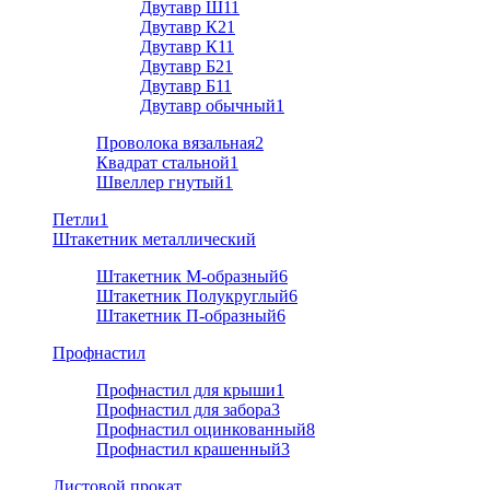
Двутавр Ш1
1
Двутавр К2
1
Двутавр К1
1
Двутавр Б2
1
Двутавр Б1
1
Двутавр обычный
1
Проволока вязальная
2
Квадрат стальной
1
Швеллер гнутый
1
Петли
1
Штакетник металлический
Штакетник М-образный
6
Штакетник Полукруглый
6
Штакетник П-образный
6
Профнастил
Профнастил для крыши
1
Профнастил для забора
3
Профнастил оцинкованный
8
Профнастил крашенный
3
Листовой прокат