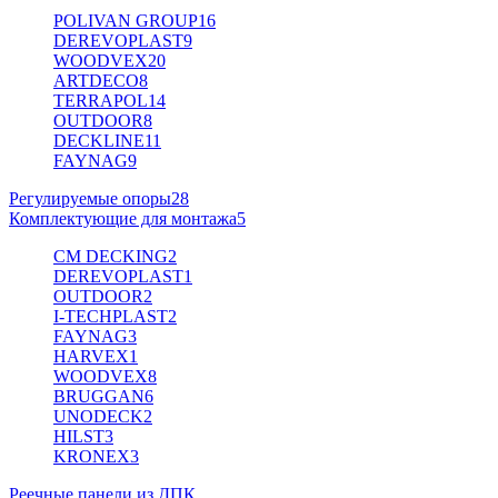
POLIVAN GROUP
16
DEREVOPLAST
9
WOODVEX
20
ARTDECO
8
TERRAPOL
14
OUTDOOR
8
DECKLINE
11
FAYNAG
9
Регулируемые опоры
28
Комплектующие для монтажа
5
CM DECKING
2
DEREVOPLAST
1
OUTDOOR
2
I-TECHPLAST
2
FAYNAG
3
HARVEX
1
WOODVEX
8
BRUGGAN
6
UNODECK
2
HILST
3
KRONEX
3
Реечные панели из ДПК