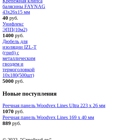
Крепежная клипса
балясины FAYNAG
43x26x15 мм
40
руб.
Унифлекс
ЭПП(10м2)
1400
руб.
Дюбель для
изоляции IZL-T
(гриб) с
металлическим
гвоздем и
термоголовкой
10х180(500шт)
5000
руб.
Новые поступления
Реечная панель Woodvex Lines Ultra 223 x 26 мм
1070
руб.
Реечная панель Woodvex Lines 169 x 40 мм
889
руб.
© 2022, "Стройкуб.ру"