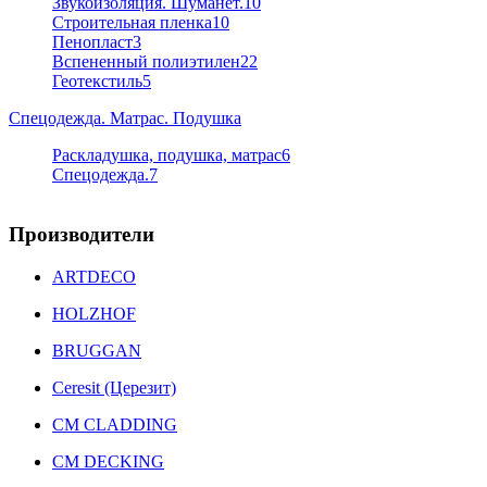
Звукоизоляция. Шуманет.
10
Строительная пленка
10
Пенопласт
3
Вспененный полиэтилен
22
Геотекстиль
5
Спецодежда. Матрас. Подушка
Раскладушка, подушка, матрас
6
Спецодежда.
7
Производители
ARTDECO
HOLZHOF
BRUGGAN
Ceresit (Церезит)
CM CLADDING
CM DECKING