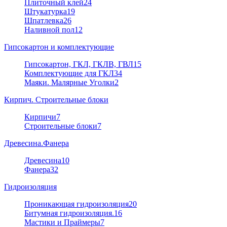
Плиточный клей
24
Штукатурка
19
Шпатлевка
26
Наливной пол
12
Гипсокартон и комплектующие
Гипсокартон, ГКЛ, ГКЛВ, ГВЛ
15
Комплектующие для ГКЛ
34
Маяки. Малярные Уголки
2
Кирпич. Строительные блоки
Кирпичи
7
Строительные блоки
7
Древесина.Фанера
Древесина
10
Фанера
32
Гидроизоляция
Проникающая гидроизоляция
20
Битумная гидроизоляция.
16
Мастики и Праймеры
7