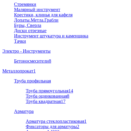
Стремянки
Малярный инструмент
Крестики, клинья для кафеля
Лопаты.Метла.Грабли
Буры, Сверла
Диски отрезные
Инструмент штукатура и каменщика
Тачки
Электро - Инструменты
Бетоносмесители
8
Металлопрокат
1
Труба профильная
Труба прямоугольная
14
Труба оцинкованная
8
Труба квадратная
17
Арматура
Арматура стеклопластиковая
1
Фиксаторы для арматуры
2