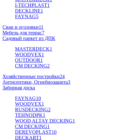
I-TECHPLAST
1
DECKLINE
1
FAYNAG
5
Сваи и оголовки
11
Мебель для террас
7
Садовый паркет из ДПК
MASTERDECK
1
WOODVEX
1
OUTDOOR
1
CM DECKING
2
Хозяйственные постройки
24
Антисептики, Огнебиозащита
3
Заборная доска
FAYNAG
10
WOODVEX
1
RUSDECKING
2
TEHNODPK
1
WOOD ALTAY DECKING
1
CM DECKING
1
DEREVOPLAST
10
DECKART
1