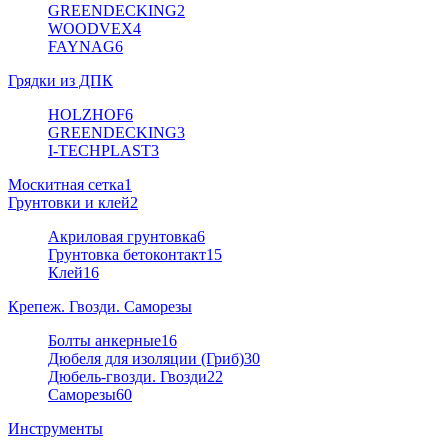
GREENDECKING
2
WOODVEX
4
FAYNAG
6
Грядки из ДПК
HOLZHOF
6
GREENDECKING
3
I-TECHPLAST
3
Москитная сетка
1
Грунтовки и клей
2
Акриловая грунтовка
6
Грунтовка бетоконтакт
15
Клей
16
Крепеж. Гвозди. Саморезы
Болты анкерные
16
Дюбеля для изоляции (Гриб)
30
Дюбель-гвозди. Гвозди
22
Саморезы
60
Инструменты