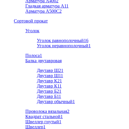
Арматура А400
2
Гладкая арматура А1
1
Арматура A500C
2
Cортовой прокат
Уголок
Уголок равнополочный
16
Уголок неравнополочный
1
Полоса
1
Балка двутавровая
Двутавр Ш2
1
Двутавр Ш1
1
Двутавр К2
1
Двутавр К1
1
Двутавр Б2
1
Двутавр Б1
1
Двутавр обычный
1
Проволока вязальная
2
Квадрат стальной
1
Швеллер гнутый
1
Швеллер
1