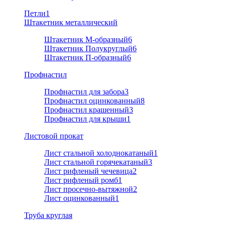
Петли
1
Штакетник металлический
Штакетник М-образный
6
Штакетник Полукруглый
6
Штакетник П-образный
6
Профнастил
Профнастил для забора
3
Профнастил оцинкованный
8
Профнастил крашенный
3
Профнастил для крыши
1
Листовой прокат
Лист стальной холоднокатаный
1
Лист стальной горячекатаный
3
Лист рифленый чечевица
2
Лист рифленый ромб
1
Лист просечно-вытяжной
2
Лист оцинкованный
1
Труба круглая