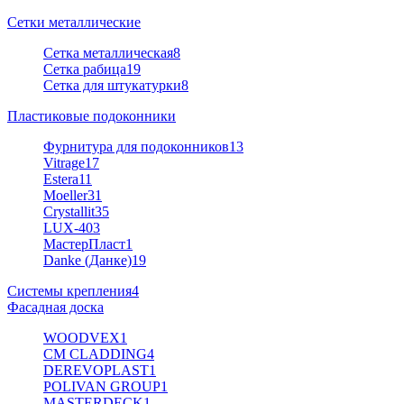
Сетки металлические
Сетка металлическая
8
Сетка рабица
19
Сетка для штукатурки
8
Пластиковые подоконники
Фурнитура для подоконников
13
Vitrage
17
Estera
11
Moeller
31
Crystallit
35
LUX-40
3
МастерПласт
1
Danke (Данке)
19
Системы крепления
4
Фасадная доска
WOODVEX
1
CM CLADDING
4
DEREVOPLAST
1
POLIVAN GROUP
1
MASTERDECK
1