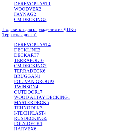
DEREVOPLAST
1
WOODVEX
2
FAYNAG
2
CM DECKING
2
Подсветки для ограждения из ДПК
6
Террасная доска
1
DEREVOPLAST
4
DECKLINE
2
DECKART
7
TERRAPOL
10
CM DECKING
7
TERRADECK
6
BRUGGAN
1
POLIVAN GROUP
3
TWINSON
4
OUTDOOR
17
WOOD ALTAY DECKING
1
MASTERDECK
5
TEHNODPK
3
I-TECHPLAST
4
RUSDECKING
5
POLY-DECK
1
HARVEX
6