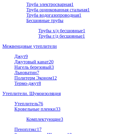
Труба электросварная
1
Труба оцинкованная стальная
1
Труба водогазопроводная
1
Бесшовные трубы
Трубы х/д бесшовные
1
Трубы г/д бесшовные
1
Межвенцовые утеплители
Джут
9
Джутовый канат
20
Нагель березовый
3
Льноватин
7
Политерм Эконом
12
Термо-джут
8
Утеплители. Шумоизоляция
Утеплитель
76
Кровельные пленки
33
Комплектующие
3
Пеноплэкс
17