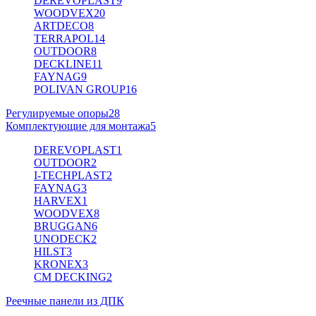
DEREVOPLAST
9
WOODVEX
20
ARTDECO
8
TERRAPOL
14
OUTDOOR
8
DECKLINE
11
FAYNAG
9
POLIVAN GROUP
16
Регулируемые опоры
28
Комплектующие для монтажа
5
DEREVOPLAST
1
OUTDOOR
2
I-TECHPLAST
2
FAYNAG
3
HARVEX
1
WOODVEX
8
BRUGGAN
6
UNODECK
2
HILST
3
KRONEX
3
CM DECKING
2
Реечные панели из ДПК