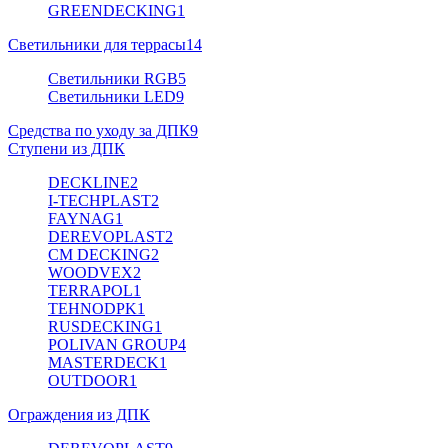
GREENDECKING
1
Светильники для террасы
14
Светильники RGB
5
Светильники LED
9
Средства по уходу за ДПК
9
Ступени из ДПК
DECKLINE
2
I-TECHPLAST
2
FAYNAG
1
DEREVOPLAST
2
CM DECKING
2
WOODVEX
2
TERRAPOL
1
TEHNODPK
1
RUSDECKING
1
POLIVAN GROUP
4
MASTERDECK
1
OUTDOOR
1
Ограждения из ДПК