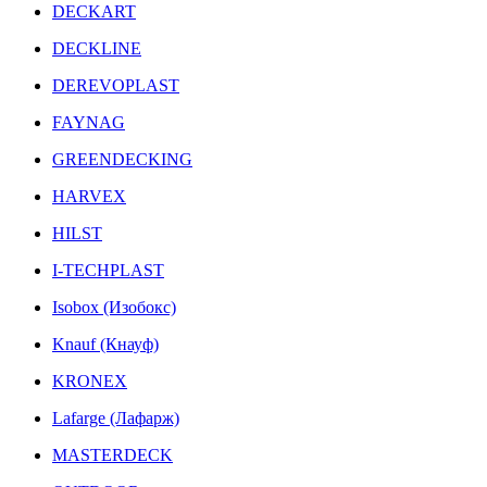
DECKART
DECKLINE
DEREVOPLAST
FAYNAG
GREENDECKING
HARVEX
HILST
I-TECHPLAST
Isobox (Изобокс)
Knauf (Кнауф)
KRONEX
Lafarge (Лафарж)
MASTERDECK