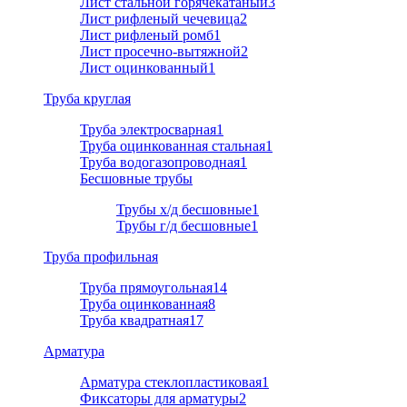
Лист стальной горячекатаный
3
Лист рифленый чечевица
2
Лист рифленый ромб
1
Лист просечно-вытяжной
2
Лист оцинкованный
1
Труба круглая
Труба электросварная
1
Труба оцинкованная стальная
1
Труба водогазопроводная
1
Бесшовные трубы
Трубы х/д бесшовные
1
Трубы г/д бесшовные
1
Труба профильная
Труба прямоугольная
14
Труба оцинкованная
8
Труба квадратная
17
Арматура
Арматура стеклопластиковая
1
Фиксаторы для арматуры
2