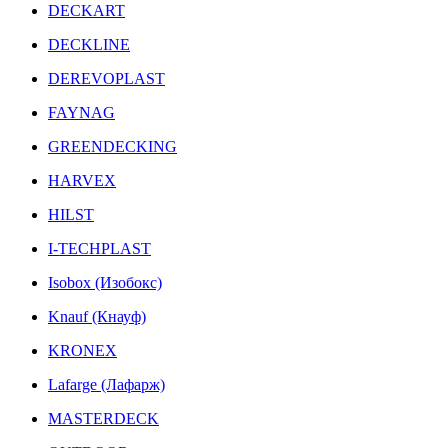
DECKART
DECKLINE
DEREVOPLAST
FAYNAG
GREENDECKING
HARVEX
HILST
I-TECHPLAST
Isobox (Изобокс)
Knauf (Кнауф)
KRONEX
Lafarge (Лафарж)
MASTERDECK