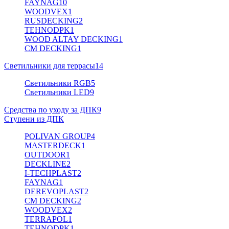
FAYNAG
10
WOODVEX
1
RUSDECKING
2
TEHNODPK
1
WOOD ALTAY DECKING
1
CM DECKING
1
Светильники для террасы
14
Светильники RGB
5
Светильники LED
9
Средства по уходу за ДПК
9
Ступени из ДПК
POLIVAN GROUP
4
MASTERDECK
1
OUTDOOR
1
DECKLINE
2
I-TECHPLAST
2
FAYNAG
1
DEREVOPLAST
2
CM DECKING
2
WOODVEX
2
TERRAPOL
1
TEHNODPK
1