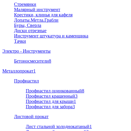
Стремянки
Малярный инструмент
Крестики, клинья для кафеля
Лопаты.Метла.Грабли
Буры, Сверла
Диски отрезные
Инструмент штукатура и каменщика
Тачки
Электро - Инструменты
Бетоносмесители
8
Металлопрокат
1
Профнастил
Профнастил оцинкованный
8
Профнастил крашенный
3
Профнастил для крыши
1
Профнастил для забора
3
Листовой прокат
Лист стальной холоднокатаный
1