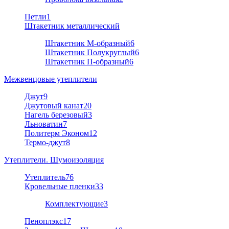
Петли
1
Штакетник металлический
Штакетник М-образный
6
Штакетник Полукруглый
6
Штакетник П-образный
6
Межвенцовые утеплители
Джут
9
Джутовый канат
20
Нагель березовый
3
Льноватин
7
Политерм Эконом
12
Термо-джут
8
Утеплители. Шумоизоляция
Утеплитель
76
Кровельные пленки
33
Комплектующие
3
Пеноплэкс
17