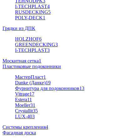
TEHNODPK
3
I-TECHPLAST
4
RUSDECKING
5
POLY-DECK
1
Грядки из ДПК
HOLZHOF
6
GREENDECKING
3
I-TECHPLAST
3
Москитная сетка
1
Пластиковые подоконники
МастерПласт
1
Danke (Данке)
19
Фурнитура для подоконников
13
Vitrage
17
Estera
11
Moeller
31
Crystallit
35
LUX-40
3
Системы крепления
4
Фасадная доска