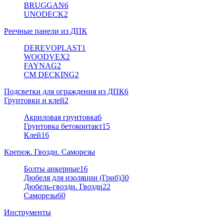
BRUGGAN
6
UNODECK
2
Реечные панели из ДПК
DEREVOPLAST
1
WOODVEX
2
FAYNAG
2
CM DECKING
2
Подсветки для ограждения из ДПК
6
Грунтовки и клей
2
Акриловая грунтовка
6
Грунтовка бетоконтакт
15
Клей
16
Крепеж. Гвозди. Саморезы
Болты анкерные
16
Дюбеля для изоляции (Гриб)
30
Дюбель-гвозди. Гвозди
22
Саморезы
60
Инструменты