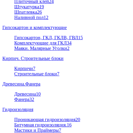
Плиточный клей
24
Штукатурка
19
Шпатлевка
26
Наливной пол
12
Гипсокартон и комплектующие
Гипсокартон, ГКЛ, ГКЛВ, ГВЛ
15
Комплектующие для ГКЛ
34
Маяки. Малярные Уголки
2
Кирпич. Строительные блоки
Кирпичи
7
Строительные блоки
7
Древесина.Фанера
Древесина
10
Фанера
32
Гидроизоляция
Проникающая гидроизоляция
20
Битумная гидроизоляция.
16
Мастики и Праймеры
7