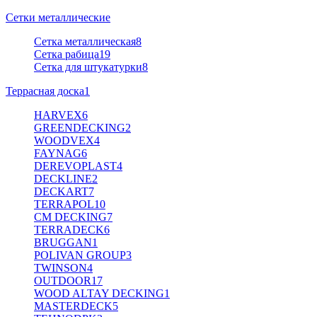
Сетки металлические
Сетка металлическая
8
Сетка рабица
19
Сетка для штукатурки
8
Террасная доска
1
HARVEX
6
GREENDECKING
2
WOODVEX
4
FAYNAG
6
DEREVOPLAST
4
DECKLINE
2
DECKART
7
TERRAPOL
10
CM DECKING
7
TERRADECK
6
BRUGGAN
1
POLIVAN GROUP
3
TWINSON
4
OUTDOOR
17
WOOD ALTAY DECKING
1
MASTERDECK
5