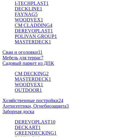
I-TECHPLAST
1
DECKLINE
1
FAYNAG
5
WOODVEX
1
CM CLADDING
4
DEREVOPLAST
1
POLIVAN GROUP
1
MASTERDECK
1
Сваи и оголовки
11
Мебель для террас
7
Садовый паркет из ДПК
CM DECKING
2
MASTERDECK
1
WOODVEX
1
OUTDOOR
1
Хозяйственные постройки
24
Антисептики, Огнебиозащита
3
Заборная доска
DEREVOPLAST
10
DECKART
1
GREENDECKING
1