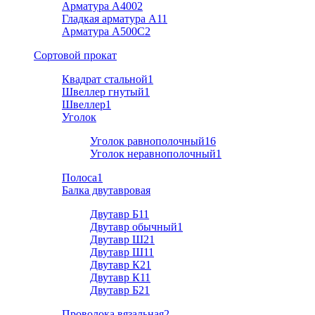
Арматура А400
2
Гладкая арматура А1
1
Арматура A500C
2
Cортовой прокат
Квадрат стальной
1
Швеллер гнутый
1
Швеллер
1
Уголок
Уголок равнополочный
16
Уголок неравнополочный
1
Полоса
1
Балка двутавровая
Двутавр Б1
1
Двутавр обычный
1
Двутавр Ш2
1
Двутавр Ш1
1
Двутавр К2
1
Двутавр К1
1
Двутавр Б2
1
Проволока вязальная
2