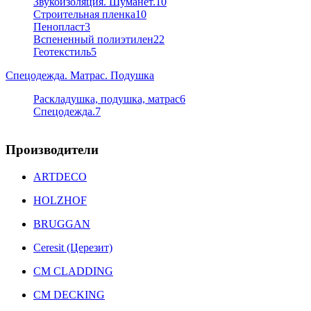
Звукоизоляция. Шуманет.
10
Строительная пленка
10
Пенопласт
3
Вспененный полиэтилен
22
Геотекстиль
5
Спецодежда. Матрас. Подушка
Раскладушка, подушка, матрас
6
Спецодежда.
7
Производители
ARTDECO
HOLZHOF
BRUGGAN
Ceresit (Церезит)
CM CLADDING
CM DECKING