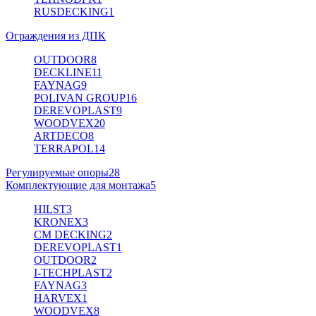
RUSDECKING
1
Ограждения из ДПК
OUTDOOR
8
DECKLINE
11
FAYNAG
9
POLIVAN GROUP
16
DEREVOPLAST
9
WOODVEX
20
ARTDECO
8
TERRAPOL
14
Регулируемые опоры
28
Комплектующие для монтажа
5
HILST
3
KRONEX
3
CM DECKING
2
DEREVOPLAST
1
OUTDOOR
2
I-TECHPLAST
2
FAYNAG
3
HARVEX
1
WOODVEX
8