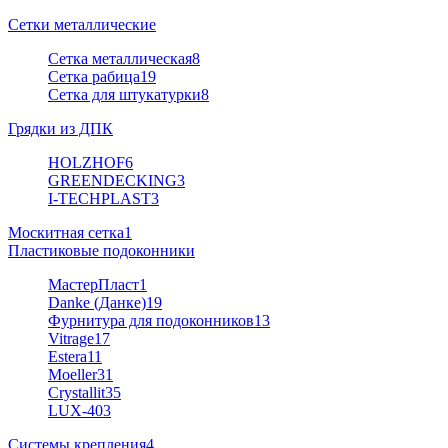
Сетки металлические
Сетка металлическая
8
Сетка рабица
19
Сетка для штукатурки
8
Грядки из ДПК
HOLZHOF
6
GREENDECKING
3
I-TECHPLAST
3
Москитная сетка
1
Пластиковые подоконники
МастерПласт
1
Danke (Данке)
19
Фурнитура для подоконников
13
Vitrage
17
Estera
11
Moeller
31
Crystallit
35
LUX-40
3
Системы крепления
4