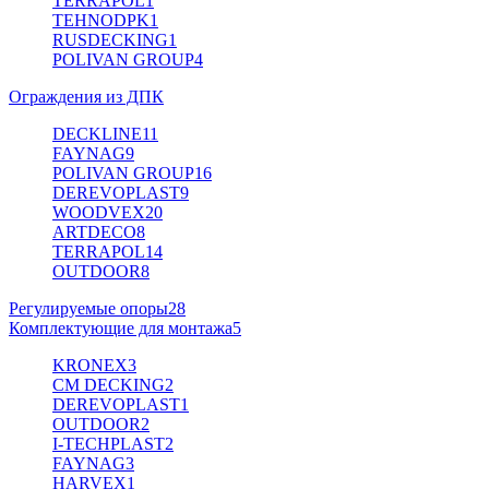
TERRAPOL
1
TEHNODPK
1
RUSDECKING
1
POLIVAN GROUP
4
Ограждения из ДПК
DECKLINE
11
FAYNAG
9
POLIVAN GROUP
16
DEREVOPLAST
9
WOODVEX
20
ARTDECO
8
TERRAPOL
14
OUTDOOR
8
Регулируемые опоры
28
Комплектующие для монтажа
5
KRONEX
3
CM DECKING
2
DEREVOPLAST
1
OUTDOOR
2
I-TECHPLAST
2
FAYNAG
3
HARVEX
1