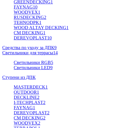
GREENDECKING
1
FAYNAG
10
WOODVEX
1
RUSDECKING
2
TEHNODPK
1
WOOD ALTAY DECKING
1
CM DECKING
1
DEREVOPLAST
10
Средства по уходу за ДПК
9
Светильники для террасы
14
Светильники RGB
5
Светильники LED
9
Ступени из ДПК
MASTERDECK
1
OUTDOOR
1
DECKLINE
2
I-TECHPLAST
2
FAYNAG
1
DEREVOPLAST
2
CM DECKING
2
WOODVEX
2