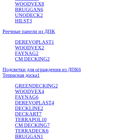
WOODVEX
8
BRUGGAN
6
UNODECK
2
HILST
3
Реечные панели из ДПК
DEREVOPLAST
1
WOODVEX
2
FAYNAG
2
CM DECKING
2
Подсветки для ограждения из ДПК
6
Террасная доска
1
GREENDECKING
2
WOODVEX
4
FAYNAG
6
DEREVOPLAST
4
DECKLINE
2
DECKART
7
TERRAPOL
10
CM DECKING
7
TERRADECK
6
BRUGGAN
1