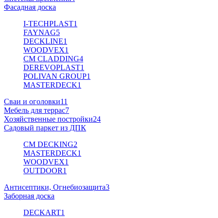
Фасадная доска
I-TECHPLAST
1
FAYNAG
5
DECKLINE
1
WOODVEX
1
CM CLADDING
4
DEREVOPLAST
1
POLIVAN GROUP
1
MASTERDECK
1
Сваи и оголовки
11
Мебель для террас
7
Хозяйственные постройки
24
Садовый паркет из ДПК
CM DECKING
2
MASTERDECK
1
WOODVEX
1
OUTDOOR
1
Антисептики, Огнебиозащита
3
Заборная доска
DECKART
1