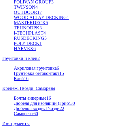
POLIVAN GROUP
3
TWINSON
4
OUTDOOR
17
WOOD ALTAY DECKING
1
MASTERDECK
5
TEHNODPK
3
I-TECHPLAST
4
RUSDECKING
5
POLY-DECK
1
HARVEX
6
Грунтовки и клей
2
Акриловая грунтовка
6
Грунтовка бетоконтакт
15
Клей
16
Крепеж. Гвозди. Саморезы
Болты анкерные
16
Дюбеля для изоляции (Гриб)
30
Дюбель-гвозди. Гвозди
22
Саморезы
60
Инструменты