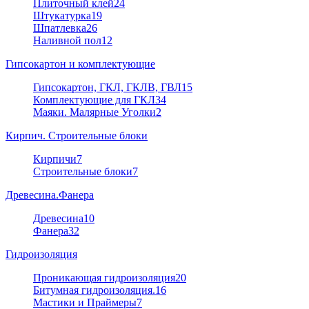
Плиточный клей
24
Штукатурка
19
Шпатлевка
26
Наливной пол
12
Гипсокартон и комплектующие
Гипсокартон, ГКЛ, ГКЛВ, ГВЛ
15
Комплектующие для ГКЛ
34
Маяки. Малярные Уголки
2
Кирпич. Строительные блоки
Кирпичи
7
Строительные блоки
7
Древесина.Фанера
Древесина
10
Фанера
32
Гидроизоляция
Проникающая гидроизоляция
20
Битумная гидроизоляция.
16
Мастики и Праймеры
7