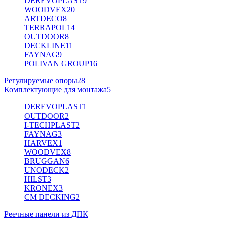
DEREVOPLAST
9
WOODVEX
20
ARTDECO
8
TERRAPOL
14
OUTDOOR
8
DECKLINE
11
FAYNAG
9
POLIVAN GROUP
16
Регулируемые опоры
28
Комплектующие для монтажа
5
DEREVOPLAST
1
OUTDOOR
2
I-TECHPLAST
2
FAYNAG
3
HARVEX
1
WOODVEX
8
BRUGGAN
6
UNODECK
2
HILST
3
KRONEX
3
CM DECKING
2
Реечные панели из ДПК