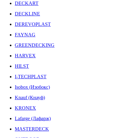
DECKART
DECKLINE
DEREVOPLAST
FAYNAG
GREENDECKING
HARVEX
HILST
I-TECHPLAST
Isobox (Изобокс)
Knauf (Кнауф)
KRONEX
Lafarge (Лафарж)
MASTERDECK