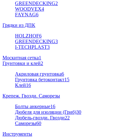
GREENDECKING
2
WOODVEX
4
FAYNAG
6
Грядки из ДПК
HOLZHOF
6
GREENDECKING
3
I-TECHPLAST
3
Москитная сетка
1
Грунтовки и клей
2
Акриловая грунтовка
6
Грунтовка бетоконтакт
15
Клей
16
Крепеж. Гвозди. Саморезы
Болты анкерные
16
Дюбеля для изоляции (Гриб)
30
Дюбель-гвозди. Гвозди
22
Саморезы
60
Инструменты