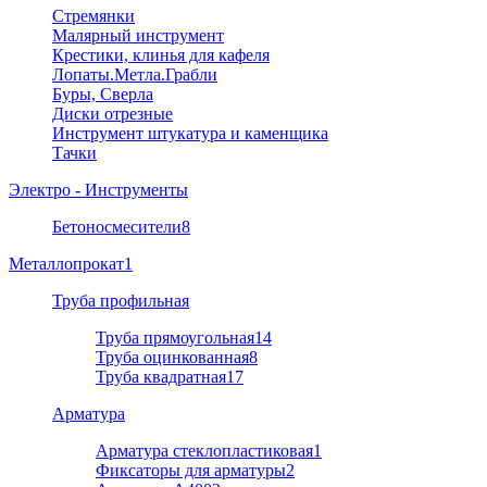
Стремянки
Малярный инструмент
Крестики, клинья для кафеля
Лопаты.Метла.Грабли
Буры, Сверла
Диски отрезные
Инструмент штукатура и каменщика
Тачки
Электро - Инструменты
Бетоносмесители
8
Металлопрокат
1
Труба профильная
Труба прямоугольная
14
Труба оцинкованная
8
Труба квадратная
17
Арматура
Арматура стеклопластиковая
1
Фиксаторы для арматуры
2