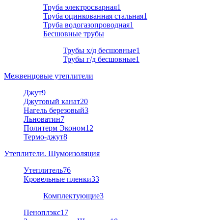
Труба электросварная
1
Труба оцинкованная стальная
1
Труба водогазопроводная
1
Бесшовные трубы
Трубы х/д бесшовные
1
Трубы г/д бесшовные
1
Межвенцовые утеплители
Джут
9
Джутовый канат
20
Нагель березовый
3
Льноватин
7
Политерм Эконом
12
Термо-джут
8
Утеплители. Шумоизоляция
Утеплитель
76
Кровельные пленки
33
Комплектующие
3
Пеноплэкс
17