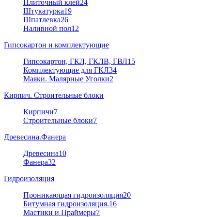
Плиточный клей
24
Штукатурка
19
Шпатлевка
26
Наливной пол
12
Гипсокартон и комплектующие
Гипсокартон, ГКЛ, ГКЛВ, ГВЛ
15
Комплектующие для ГКЛ
34
Маяки. Малярные Уголки
2
Кирпич. Строительные блоки
Кирпичи
7
Строительные блоки
7
Древесина.Фанера
Древесина
10
Фанера
32
Гидроизоляция
Проникающая гидроизоляция
20
Битумная гидроизоляция.
16
Мастики и Праймеры
7