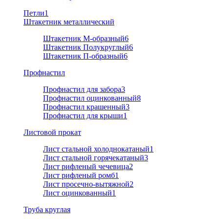
Петли
1
Штакетник металлический
Штакетник М-образный
6
Штакетник Полукруглый
6
Штакетник П-образный
6
Профнастил
Профнастил для забора
3
Профнастил оцинкованный
8
Профнастил крашенный
3
Профнастил для крыши
1
Листовой прокат
Лист стальной холоднокатаный
1
Лист стальной горячекатаный
3
Лист рифленый чечевица
2
Лист рифленый ромб
1
Лист просечно-вытяжной
2
Лист оцинкованный
1
Труба круглая