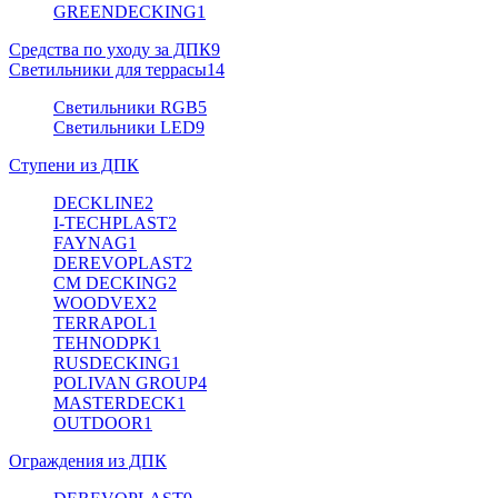
GREENDECKING
1
Средства по уходу за ДПК
9
Светильники для террасы
14
Светильники RGB
5
Светильники LED
9
Ступени из ДПК
DECKLINE
2
I-TECHPLAST
2
FAYNAG
1
DEREVOPLAST
2
CM DECKING
2
WOODVEX
2
TERRAPOL
1
TEHNODPK
1
RUSDECKING
1
POLIVAN GROUP
4
MASTERDECK
1
OUTDOOR
1
Ограждения из ДПК