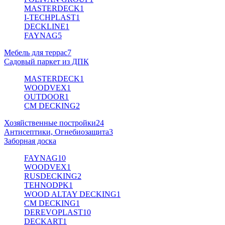
MASTERDECK
1
I-TECHPLAST
1
DECKLINE
1
FAYNAG
5
Мебель для террас
7
Садовый паркет из ДПК
MASTERDECK
1
WOODVEX
1
OUTDOOR
1
CM DECKING
2
Хозяйственные постройки
24
Антисептики, Огнебиозащита
3
Заборная доска
FAYNAG
10
WOODVEX
1
RUSDECKING
2
TEHNODPK
1
WOOD ALTAY DECKING
1
CM DECKING
1
DEREVOPLAST
10
DECKART
1