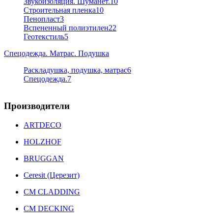
Звукоизоляция. Шуманет.
10
Строительная пленка
10
Пенопласт
3
Вспененный полиэтилен
22
Геотекстиль
5
Спецодежда. Матрас. Подушка
Раскладушка, подушка, матрас
6
Спецодежда.
7
Производители
ARTDECO
HOLZHOF
BRUGGAN
Ceresit (Церезит)
CM CLADDING
CM DECKING