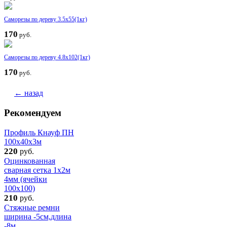
Саморезы по дереву 3.5x55(1кг)
170
руб.
Саморезы по дереву 4.8x102(1кг)
170
руб.
← назад
Рекомендуем
Профиль Кнауф ПН
100x40x3м
220
руб.
Оцинкованная
сварная сетка 1x2м
4мм (ячейки
100x100)
210
руб.
Стяжные ремни
ширина -5см,длина
-8м