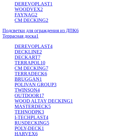
DEREVOPLAST
1
WOODVEX
2
FAYNAG
2
CM DECKING
2
Подсветки для ограждения из ДПК
6
Террасная доска
1
DEREVOPLAST
4
DECKLINE
2
DECKART
7
TERRAPOL
10
CM DECKING
7
TERRADECK
6
BRUGGAN
1
POLIVAN GROUP
3
TWINSON
4
OUTDOOR
17
WOOD ALTAY DECKING
1
MASTERDECK
5
TEHNODPK
3
I-TECHPLAST
4
RUSDECKING
5
POLY-DECK
1
HARVEX
6