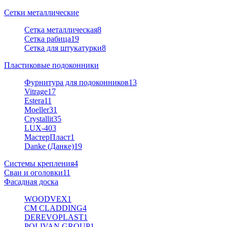
Сетки металлические
Сетка металлическая
8
Сетка рабица
19
Сетка для штукатурки
8
Пластиковые подоконники
Фурнитура для подоконников
13
Vitrage
17
Estera
11
Moeller
31
Crystallit
35
LUX-40
3
МастерПласт
1
Danke (Данке)
19
Системы крепления
4
Сваи и оголовки
11
Фасадная доска
WOODVEX
1
CM CLADDING
4
DEREVOPLAST
1
POLIVAN GROUP
1