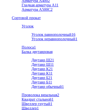
Арматура А400
2
Гладкая арматура А1
1
Арматура A500C
2
Cортовой прокат
Уголок
Уголок равнополочный
16
Уголок неравнополочный
1
Полоса
1
Балка двутавровая
Двутавр Ш2
1
Двутавр Ш1
1
Двутавр К2
1
Двутавр К1
1
Двутавр Б2
1
Двутавр Б1
1
Двутавр обычный
1
Проволока вязальная
2
Квадрат стальной
1
Швеллер гнутый
1
Швеллер
1