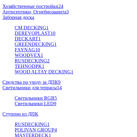
Хозяйственные постройки
24
Антисептики, Огнебиозащита
3
Заборная доска
CM DECKING
1
DEREVOPLAST
10
DECKART
1
GREENDECKING
1
FAYNAG
10
WOODVEX
1
RUSDECKING
2
TEHNODPK
1
WOOD ALTAY DECKING
1
Средства по уходу за ДПК
9
Светильники для террасы
14
Светильники RGB
5
Светильники LED
9
Ступени из ДПК
RUSDECKING
1
POLIVAN GROUP
4
MASTERDECK
1