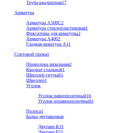
Труба квадратная
17
Арматура
Арматура A500C
2
Арматура стеклопластиковая
1
Фиксаторы для арматуры
2
Арматура А400
2
Гладкая арматура А1
1
Cортовой прокат
Проволока вязальная
2
Квадрат стальной
1
Швеллер гнутый
1
Швеллер
1
Уголок
Уголок равнополочный
16
Уголок неравнополочный
1
Полоса
1
Балка двутавровая
Двутавр К1
1
Двутавр Б2
1