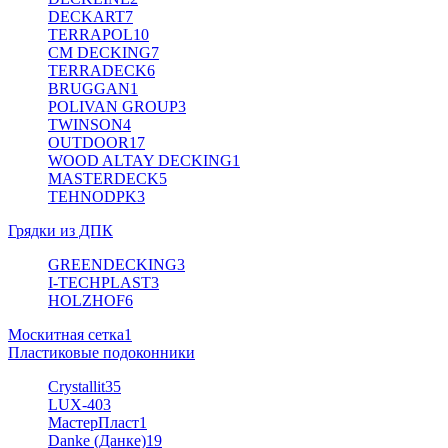
DECKART
7
TERRAPOL
10
CM DECKING
7
TERRADECK
6
BRUGGAN
1
POLIVAN GROUP
3
TWINSON
4
OUTDOOR
17
WOOD ALTAY DECKING
1
MASTERDECK
5
TEHNODPK
3
Грядки из ДПК
GREENDECKING
3
I-TECHPLAST
3
HOLZHOF
6
Москитная сетка
1
Пластиковые подоконники
Crystallit
35
LUX-40
3
МастерПласт
1
Danke (Данке)
19