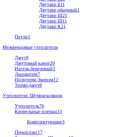
Двутавр Б1
1
Двутавр обычный
1
Двутавр Ш2
1
Двутавр Ш1
1
Двутавр К2
1
Петли
1
Межвенцовые утеплители
Джут
9
Джутовый канат
20
Нагель березовый
3
Льноватин
7
Политерм Эконом
12
Термо-джут
8
Утеплители. Шумоизоляция
Утеплитель
76
Кровельные пленки
33
Комплектующие
3
Пеноплэкс
17