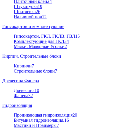
Плиточный клей
24
Штукатурка
19
Шпатлевка
26
Наливной пол
12
Гипсокартон и комплектующие
Гипсокартон, ГКЛ, ГКЛВ, ГВЛ
15
Комплектующие для ГКЛ
34
Маяки. Малярные Уголки
2
Кирпич. Строительные блоки
Кирпичи
7
Строительные блоки
7
Древесина.Фанера
Древесина
10
Фанера
32
Гидроизоляция
Проникающая гидроизоляция
20
Битумная гидроизоляция.
16
Мастики и Праймеры
7