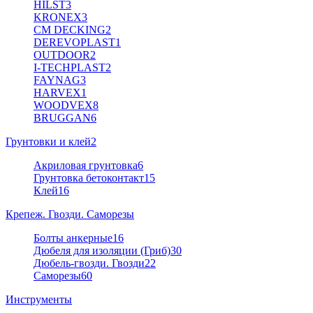
HILST
3
KRONEX
3
CM DECKING
2
DEREVOPLAST
1
OUTDOOR
2
I-TECHPLAST
2
FAYNAG
3
HARVEX
1
WOODVEX
8
BRUGGAN
6
Грунтовки и клей
2
Акриловая грунтовка
6
Грунтовка бетоконтакт
15
Клей
16
Крепеж. Гвозди. Саморезы
Болты анкерные
16
Дюбеля для изоляции (Гриб)
30
Дюбель-гвозди. Гвозди
22
Саморезы
60
Инструменты