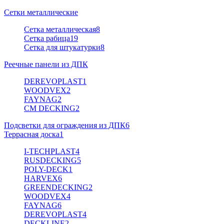
Сетки металлические
Сетка металлическая
8
Сетка рабица
19
Сетка для штукатурки
8
Реечные панели из ДПК
DEREVOPLAST
1
WOODVEX
2
FAYNAG
2
CM DECKING
2
Подсветки для ограждения из ДПК
6
Террасная доска
1
I-TECHPLAST
4
RUSDECKING
5
POLY-DECK
1
HARVEX
6
GREENDECKING
2
WOODVEX
4
FAYNAG
6
DEREVOPLAST
4
DECKLINE
2