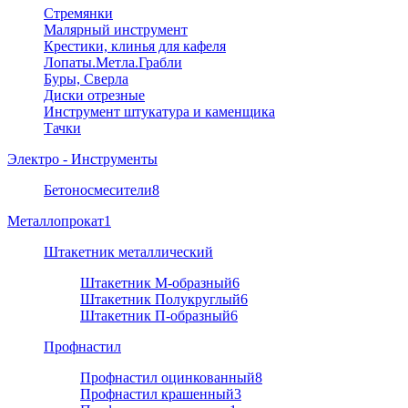
Стремянки
Малярный инструмент
Крестики, клинья для кафеля
Лопаты.Метла.Грабли
Буры, Сверла
Диски отрезные
Инструмент штукатура и каменщика
Тачки
Электро - Инструменты
Бетоносмесители
8
Металлопрокат
1
Штакетник металлический
Штакетник М-образный
6
Штакетник Полукруглый
6
Штакетник П-образный
6
Профнастил
Профнастил оцинкованный
8
Профнастил крашенный
3