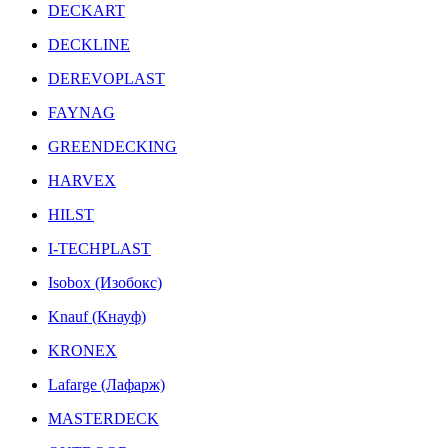
DECKART
DECKLINE
DEREVOPLAST
FAYNAG
GREENDECKING
HARVEX
HILST
I-TECHPLAST
Isobox (Изобокс)
Knauf (Кнауф)
KRONEX
Lafarge (Лафарж)
MASTERDECK