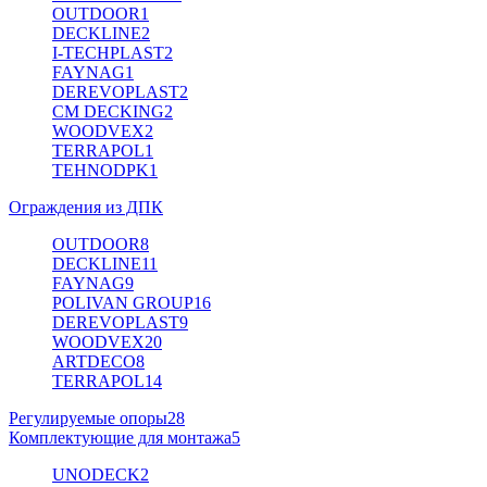
OUTDOOR
1
DECKLINE
2
I-TECHPLAST
2
FAYNAG
1
DEREVOPLAST
2
CM DECKING
2
WOODVEX
2
TERRAPOL
1
TEHNODPK
1
Ограждения из ДПК
OUTDOOR
8
DECKLINE
11
FAYNAG
9
POLIVAN GROUP
16
DEREVOPLAST
9
WOODVEX
20
ARTDECO
8
TERRAPOL
14
Регулируемые опоры
28
Комплектующие для монтажа
5
UNODECK
2