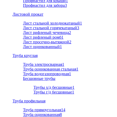
Профнастил для крыши
1
Профнастил для забора
3
Листовой прокат
Лист стальной холоднокатаный
1
Лист стальной горячекатаный
3
Лист рифленый чечевица
2
Лист рифленый ромб
1
Лист просечно-вытяжной
2
Лист оцинкованный
1
Труба круглая
Труба электросварная
1
Труба оцинкованная стальная
1
Труба водогазопроводная
1
Бесшовные трубы
Трубы х/д бесшовные
1
Трубы г/д бесшовные
1
Труба профильная
Труба прямоугольная
14
Труба оцинкованная
8