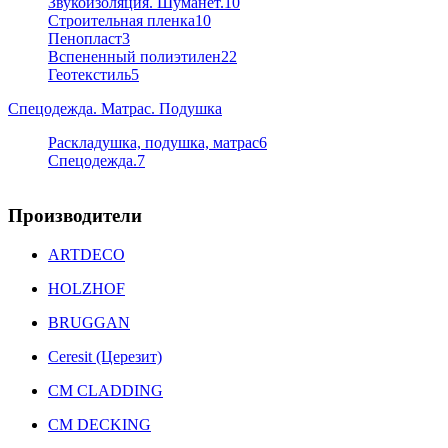
Звукоизоляция. Шуманет.
10
Строительная пленка
10
Пенопласт
3
Вспененный полиэтилен
22
Геотекстиль
5
Спецодежда. Матрас. Подушка
Раскладушка, подушка, матрас
6
Спецодежда.
7
Производители
ARTDECO
HOLZHOF
BRUGGAN
Ceresit (Церезит)
CM CLADDING
CM DECKING