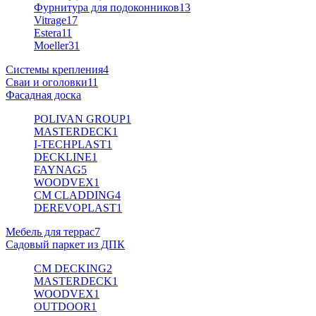
Фурнитура для подоконников
13
Vitrage
17
Estera
11
Moeller
31
Системы крепления
4
Сваи и оголовки
11
Фасадная доска
POLIVAN GROUP
1
MASTERDECK
1
I-TECHPLAST
1
DECKLINE
1
FAYNAG
5
WOODVEX
1
CM CLADDING
4
DEREVOPLAST
1
Мебель для террас
7
Садовый паркет из ДПК
CM DECKING
2
MASTERDECK
1
WOODVEX
1
OUTDOOR
1