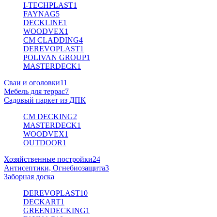
I-TECHPLAST
1
FAYNAG
5
DECKLINE
1
WOODVEX
1
CM CLADDING
4
DEREVOPLAST
1
POLIVAN GROUP
1
MASTERDECK
1
Сваи и оголовки
11
Мебель для террас
7
Садовый паркет из ДПК
CM DECKING
2
MASTERDECK
1
WOODVEX
1
OUTDOOR
1
Хозяйственные постройки
24
Антисептики, Огнебиозащита
3
Заборная доска
DEREVOPLAST
10
DECKART
1
GREENDECKING
1