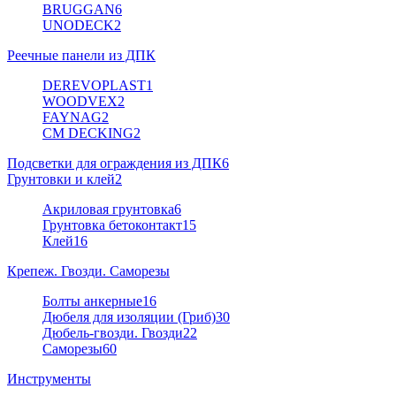
BRUGGAN
6
UNODECK
2
Реечные панели из ДПК
DEREVOPLAST
1
WOODVEX
2
FAYNAG
2
CM DECKING
2
Подсветки для ограждения из ДПК
6
Грунтовки и клей
2
Акриловая грунтовка
6
Грунтовка бетоконтакт
15
Клей
16
Крепеж. Гвозди. Саморезы
Болты анкерные
16
Дюбеля для изоляции (Гриб)
30
Дюбель-гвозди. Гвозди
22
Саморезы
60
Инструменты