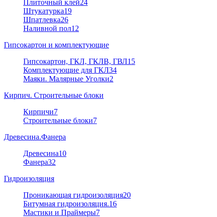
Плиточный клей
24
Штукатурка
19
Шпатлевка
26
Наливной пол
12
Гипсокартон и комплектующие
Гипсокартон, ГКЛ, ГКЛВ, ГВЛ
15
Комплектующие для ГКЛ
34
Маяки. Малярные Уголки
2
Кирпич. Строительные блоки
Кирпичи
7
Строительные блоки
7
Древесина.Фанера
Древесина
10
Фанера
32
Гидроизоляция
Проникающая гидроизоляция
20
Битумная гидроизоляция.
16
Мастики и Праймеры
7