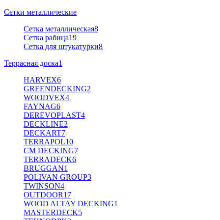
Сетки металлические
Сетка металлическая
8
Сетка рабица
19
Сетка для штукатурки
8
Террасная доска
1
HARVEX
6
GREENDECKING
2
WOODVEX
4
FAYNAG
6
DEREVOPLAST
4
DECKLINE
2
DECKART
7
TERRAPOL
10
CM DECKING
7
TERRADECK
6
BRUGGAN
1
POLIVAN GROUP
3
TWINSON
4
OUTDOOR
17
WOOD ALTAY DECKING
1
MASTERDECK
5