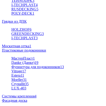
TEHNODPK
3
I-TECHPLAST
4
RUSDECKING
5
POLY-DECK
1
Грядки из ДПК
HOLZHOF
6
GREENDECKING
3
I-TECHPLAST
3
Москитная сетка
1
Пластиковые подоконники
МастерПласт
1
Danke (Данке)
19
Фурнитура для подоконников
13
Vitrage
17
Estera
11
Moeller
31
Crystallit
35
LUX-40
3
Системы крепления
4
Фасадная доска