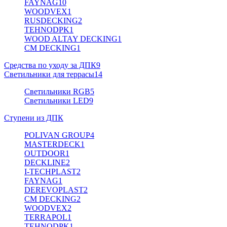
FAYNAG
10
WOODVEX
1
RUSDECKING
2
TEHNODPK
1
WOOD ALTAY DECKING
1
CM DECKING
1
Средства по уходу за ДПК
9
Светильники для террасы
14
Светильники RGB
5
Светильники LED
9
Ступени из ДПК
POLIVAN GROUP
4
MASTERDECK
1
OUTDOOR
1
DECKLINE
2
I-TECHPLAST
2
FAYNAG
1
DEREVOPLAST
2
CM DECKING
2
WOODVEX
2
TERRAPOL
1
TEHNODPK
1