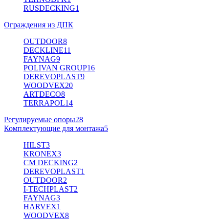
RUSDECKING
1
Ограждения из ДПК
OUTDOOR
8
DECKLINE
11
FAYNAG
9
POLIVAN GROUP
16
DEREVOPLAST
9
WOODVEX
20
ARTDECO
8
TERRAPOL
14
Регулируемые опоры
28
Комплектующие для монтажа
5
HILST
3
KRONEX
3
CM DECKING
2
DEREVOPLAST
1
OUTDOOR
2
I-TECHPLAST
2
FAYNAG
3
HARVEX
1
WOODVEX
8