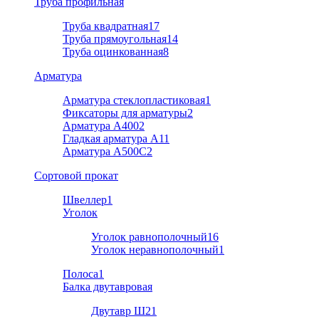
Труба профильная
Труба квадратная
17
Труба прямоугольная
14
Труба оцинкованная
8
Арматура
Арматура стеклопластиковая
1
Фиксаторы для арматуры
2
Арматура А400
2
Гладкая арматура А1
1
Арматура A500C
2
Cортовой прокат
Швеллер
1
Уголок
Уголок равнополочный
16
Уголок неравнополочный
1
Полоса
1
Балка двутавровая
Двутавр Ш2
1