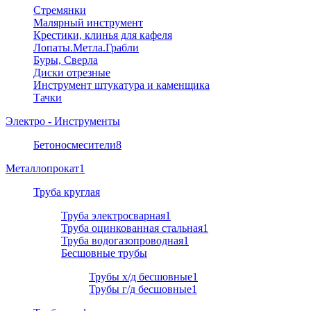
Стремянки
Малярный инструмент
Крестики, клинья для кафеля
Лопаты.Метла.Грабли
Буры, Сверла
Диски отрезные
Инструмент штукатура и каменщика
Тачки
Электро - Инструменты
Бетоносмесители
8
Металлопрокат
1
Труба круглая
Труба электросварная
1
Труба оцинкованная стальная
1
Труба водогазопроводная
1
Бесшовные трубы
Трубы х/д бесшовные
1
Трубы г/д бесшовные
1