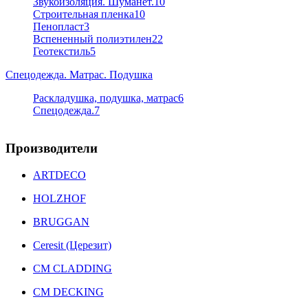
Звукоизоляция. Шуманет.
10
Строительная пленка
10
Пенопласт
3
Вспененный полиэтилен
22
Геотекстиль
5
Спецодежда. Матрас. Подушка
Раскладушка, подушка, матрас
6
Спецодежда.
7
Производители
ARTDECO
HOLZHOF
BRUGGAN
Ceresit (Церезит)
CM CLADDING
CM DECKING