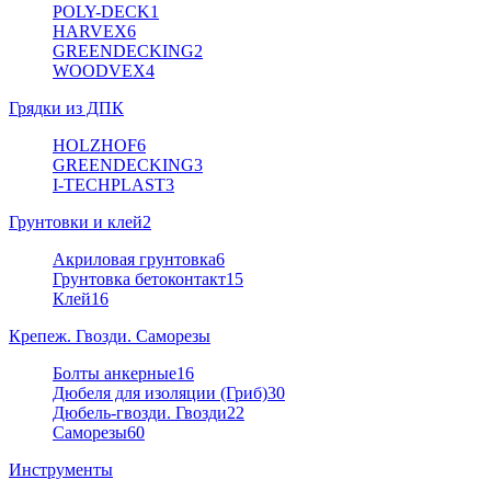
POLY-DECK
1
HARVEX
6
GREENDECKING
2
WOODVEX
4
Грядки из ДПК
HOLZHOF
6
GREENDECKING
3
I-TECHPLAST
3
Грунтовки и клей
2
Акриловая грунтовка
6
Грунтовка бетоконтакт
15
Клей
16
Крепеж. Гвозди. Саморезы
Болты анкерные
16
Дюбеля для изоляции (Гриб)
30
Дюбель-гвозди. Гвозди
22
Саморезы
60
Инструменты