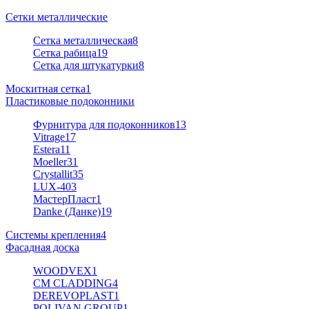
Сетки металлические
Сетка металлическая
8
Сетка рабица
19
Сетка для штукатурки
8
Москитная сетка
1
Пластиковые подоконники
Фурнитура для подоконников
13
Vitrage
17
Estera
11
Moeller
31
Crystallit
35
LUX-40
3
МастерПласт
1
Danke (Данке)
19
Системы крепления
4
Фасадная доска
WOODVEX
1
CM CLADDING
4
DEREVOPLAST
1
POLIVAN GROUP
1