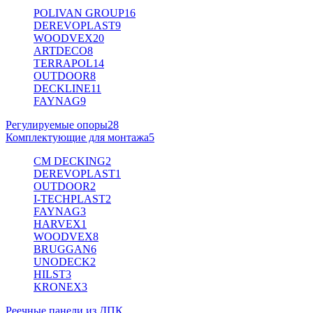
POLIVAN GROUP
16
DEREVOPLAST
9
WOODVEX
20
ARTDECO
8
TERRAPOL
14
OUTDOOR
8
DECKLINE
11
FAYNAG
9
Регулируемые опоры
28
Комплектующие для монтажа
5
CM DECKING
2
DEREVOPLAST
1
OUTDOOR
2
I-TECHPLAST
2
FAYNAG
3
HARVEX
1
WOODVEX
8
BRUGGAN
6
UNODECK
2
HILST
3
KRONEX
3
Реечные панели из ДПК