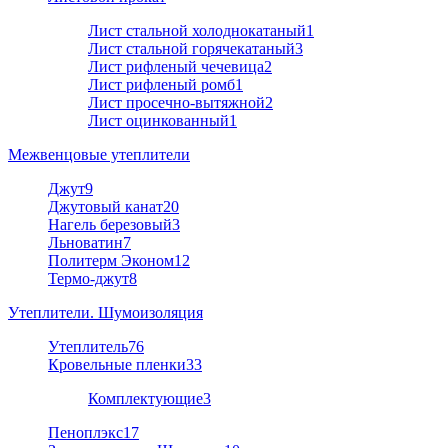
Лист стальной холоднокатаный
1
Лист стальной горячекатаный
3
Лист рифленый чечевица
2
Лист рифленый ромб
1
Лист просечно-вытяжной
2
Лист оцинкованный
1
Межвенцовые утеплители
Джут
9
Джутовый канат
20
Нагель березовый
3
Льноватин
7
Политерм Эконом
12
Термо-джут
8
Утеплители. Шумоизоляция
Утеплитель
76
Кровельные пленки
33
Комплектующие
3
Пеноплэкс
17