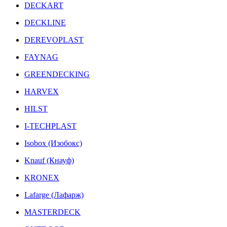
DECKART
DECKLINE
DEREVOPLAST
FAYNAG
GREENDECKING
HARVEX
HILST
I-TECHPLAST
Isobox (Изобокс)
Knauf (Кнауф)
KRONEX
Lafarge (Лафарж)
MASTERDECK