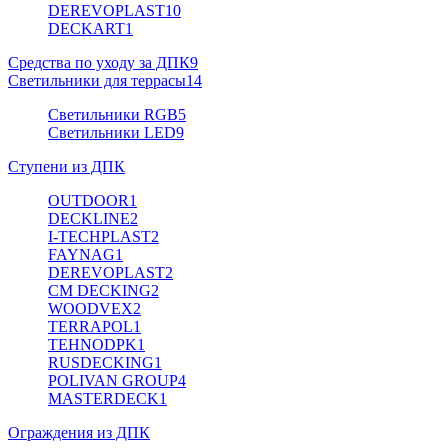
DEREVOPLAST
10
DECKART
1
Средства по уходу за ДПК
9
Светильники для террасы
14
Светильники RGB
5
Светильники LED
9
Ступени из ДПК
OUTDOOR
1
DECKLINE
2
I-TECHPLAST
2
FAYNAG
1
DEREVOPLAST
2
CM DECKING
2
WOODVEX
2
TERRAPOL
1
TEHNODPK
1
RUSDECKING
1
POLIVAN GROUP
4
MASTERDECK
1
Ограждения из ДПК