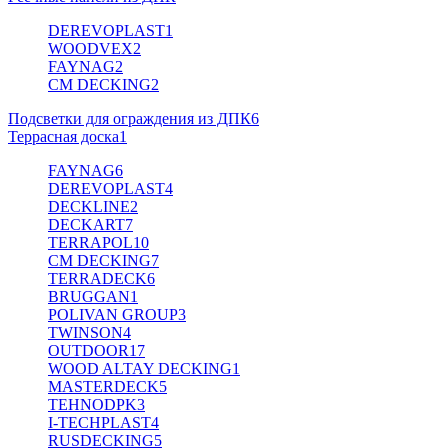
DEREVOPLAST
1
WOODVEX
2
FAYNAG
2
CM DECKING
2
Подсветки для ограждения из ДПК
6
Террасная доска
1
FAYNAG
6
DEREVOPLAST
4
DECKLINE
2
DECKART
7
TERRAPOL
10
CM DECKING
7
TERRADECK
6
BRUGGAN
1
POLIVAN GROUP
3
TWINSON
4
OUTDOOR
17
WOOD ALTAY DECKING
1
MASTERDECK
5
TEHNODPK
3
I-TECHPLAST
4
RUSDECKING
5