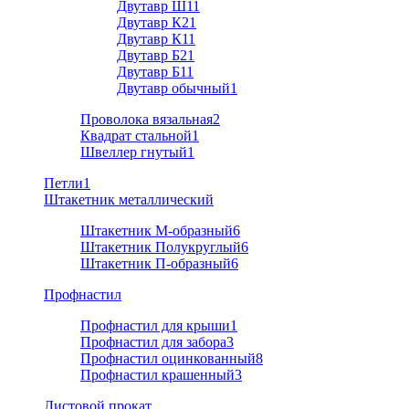
Двутавр Ш1
1
Двутавр К2
1
Двутавр К1
1
Двутавр Б2
1
Двутавр Б1
1
Двутавр обычный
1
Проволока вязальная
2
Квадрат стальной
1
Швеллер гнутый
1
Петли
1
Штакетник металлический
Штакетник М-образный
6
Штакетник Полукруглый
6
Штакетник П-образный
6
Профнастил
Профнастил для крыши
1
Профнастил для забора
3
Профнастил оцинкованный
8
Профнастил крашенный
3
Листовой прокат