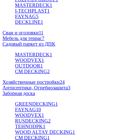
MASTERDECK
1
I-TECHPLAST
1
FAYNAG
5
DECKLINE
1
Сваи и оголовки
11
Мебель для террас
7
Садовый паркет из ДПК
MASTERDECK
1
WOODVEX
1
OUTDOOR
1
CM DECKING
2
Хозяйственные постройки
24
Антисептики, Огнебиозащита
3
Заборная доска
GREENDECKING
1
FAYNAG
10
WOODVEX
1
RUSDECKING
2
TEHNODPK
1
WOOD ALTAY DECKING
1
CM DECKING
1