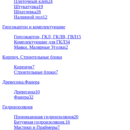
Плиточный клей
24
Штукатурка
19
Шпатлевка
26
Наливной пол
12
Гипсокартон и комплектующие
Гипсокартон, ГКЛ, ГКЛВ, ГВЛ
15
Комплектующие для ГКЛ
34
Маяки. Малярные Уголки
2
Кирпич. Строительные блоки
Кирпичи
7
Строительные блоки
7
Древесина.Фанера
Древесина
10
Фанера
32
Гидроизоляция
Проникающая гидроизоляция
20
Битумная гидроизоляция.
16
Мастики и Праймеры
7