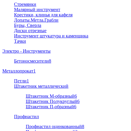
Стремянки
Малярный инструмент
Крестики, клинья для кафеля
Лопаты.Метла.Грабли
Буры, Сверла
Диски отрезные
Инструмент штукатура и каменщика
Тачки
Электро - Инструменты
Бетоносмесители
8
Металлопрокат
1
Петли
1
Штакетник металлический
Штакетник М-образный
6
Штакетник Полукруглый
6
Штакетник П-образный
6
Профнастил
Профнастил оцинкованный
8