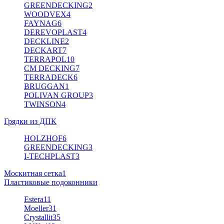
GREENDECKING
2
WOODVEX
4
FAYNAG
6
DEREVOPLAST
4
DECKLINE
2
DECKART
7
TERRAPOL
10
CM DECKING
7
TERRADECK
6
BRUGGAN
1
POLIVAN GROUP
3
TWINSON
4
Грядки из ДПК
HOLZHOF
6
GREENDECKING
3
I-TECHPLAST
3
Москитная сетка
1
Пластиковые подоконники
Estera
11
Moeller
31
Crystallit
35