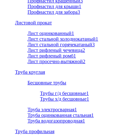
Профнастил крашенный
3
Профнастил для крыши
1
Профнастил для забора
3
Листовой прокат
Лист оцинкованный
1
Лист стальной холоднокатаный
1
Лист стальной горячекатаный
3
Лист рифленый чечевица
2
Лист рифленый ромб
1
Лист просечно-вытяжной
2
Труба круглая
Бесшовные трубы
Трубы г/д бесшовные
1
Трубы х/д бесшовные
1
Труба электросварная
1
Труба оцинкованная стальная
1
Труба водогазопроводная
1
Труба профильная