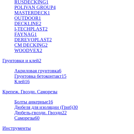
RUSDECKING
1
POLIVAN GROUP
4
MASTERDECK
1
OUTDOOR
1
DECKLINE
2
I-TECHPLAST
2
FAYNAG
1
DEREVOPLAST
2
CM DECKING
2
WOODVEX
2
Грунтовки и клей
2
Акриловая грунтовка
6
Грунтовка бетоконтакт
15
Клей
16
Крепеж. Гвозди. Саморезы
Болты анкерные
16
Дюбеля для изоляции (Гриб)
30
Дюбель-гвозди. Гвозди
22
Саморезы
60
Инструменты