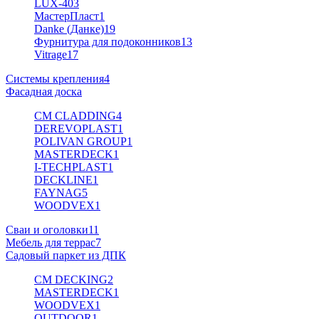
LUX-40
3
МастерПласт
1
Danke (Данке)
19
Фурнитура для подоконников
13
Vitrage
17
Системы крепления
4
Фасадная доска
CM CLADDING
4
DEREVOPLAST
1
POLIVAN GROUP
1
MASTERDECK
1
I-TECHPLAST
1
DECKLINE
1
FAYNAG
5
WOODVEX
1
Сваи и оголовки
11
Мебель для террас
7
Садовый паркет из ДПК
CM DECKING
2
MASTERDECK
1
WOODVEX
1
OUTDOOR
1