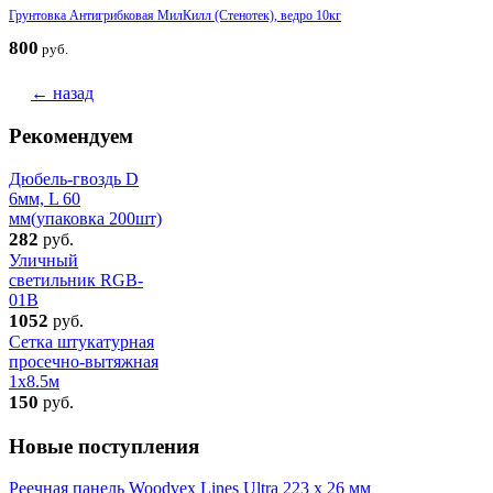
Грунтовка Антигрибковая МилКилл (Стенотек), ведро 10кг
800
руб.
← назад
Рекомендуем
Дюбель-гвоздь D
6мм, L 60
мм(упаковка 200шт)
282
руб.
Уличный
светильник RGB-
01B
1052
руб.
Сетка штукатурная
просечно-вытяжная
1x8.5м
150
руб.
Новые поступления
Реечная панель Woodvex Lines Ultra 223 x 26 мм