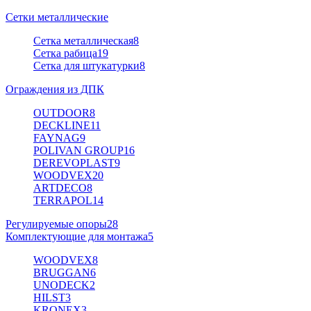
Сетки металлические
Сетка металлическая
8
Сетка рабица
19
Сетка для штукатурки
8
Ограждения из ДПК
OUTDOOR
8
DECKLINE
11
FAYNAG
9
POLIVAN GROUP
16
DEREVOPLAST
9
WOODVEX
20
ARTDECO
8
TERRAPOL
14
Регулируемые опоры
28
Комплектующие для монтажа
5
WOODVEX
8
BRUGGAN
6
UNODECK
2
HILST
3
KRONEX
3