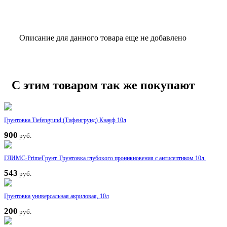
Описание для данного товара еще не добавлено
С этим товаром так же покупают
Грунтовка Tiefengrund (Тифенгрунд) Кнауф 10л
900
руб.
ГЛИMC-PrimeГpунт. Грунтовка глубoкoгo пpoникнoвeния с антисептиком 10л.
543
руб.
Грунтовка универсальная акриловая, 10л
200
руб.