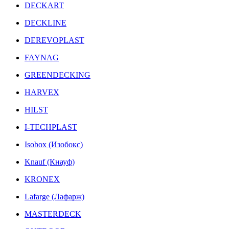
DECKART
DECKLINE
DEREVOPLAST
FAYNAG
GREENDECKING
HARVEX
HILST
I-TECHPLAST
Isobox (Изобокс)
Knauf (Кнауф)
KRONEX
Lafarge (Лафарж)
MASTERDECK