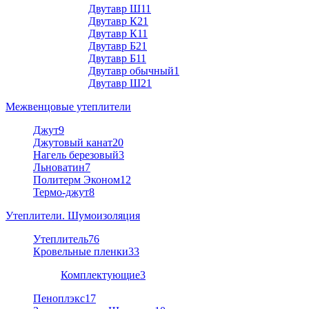
Двутавр Ш1
1
Двутавр К2
1
Двутавр К1
1
Двутавр Б2
1
Двутавр Б1
1
Двутавр обычный
1
Двутавр Ш2
1
Межвенцовые утеплители
Джут
9
Джутовый канат
20
Нагель березовый
3
Льноватин
7
Политерм Эконом
12
Термо-джут
8
Утеплители. Шумоизоляция
Утеплитель
76
Кровельные пленки
33
Комплектующие
3
Пеноплэкс
17