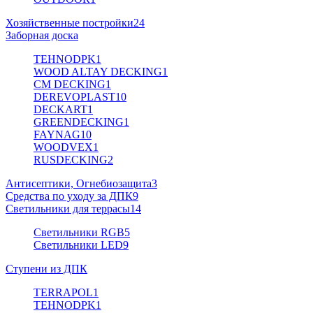
Хозяйственные постройки
24
Заборная доска
TEHNODPK
1
WOOD ALTAY DECKING
1
CM DECKING
1
DEREVOPLAST
10
DECKART
1
GREENDECKING
1
FAYNAG
10
WOODVEX
1
RUSDECKING
2
Антисептики, Огнебиозащита
3
Средства по уходу за ДПК
9
Светильники для террасы
14
Светильники RGB
5
Светильники LED
9
Ступени из ДПК
TERRAPOL
1
TEHNODPK
1