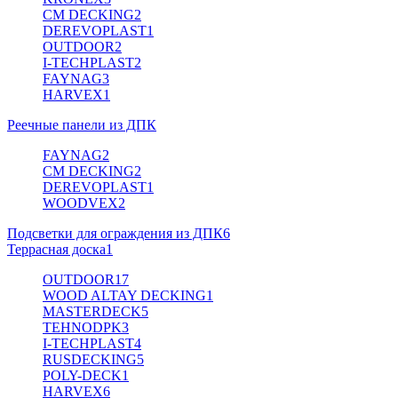
CM DECKING
2
DEREVOPLAST
1
OUTDOOR
2
I-TECHPLAST
2
FAYNAG
3
HARVEX
1
Реечные панели из ДПК
FAYNAG
2
CM DECKING
2
DEREVOPLAST
1
WOODVEX
2
Подсветки для ограждения из ДПК
6
Террасная доска
1
OUTDOOR
17
WOOD ALTAY DECKING
1
MASTERDECK
5
TEHNODPK
3
I-TECHPLAST
4
RUSDECKING
5
POLY-DECK
1
HARVEX
6