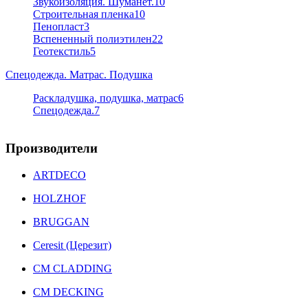
Звукоизоляция. Шуманет.
10
Строительная пленка
10
Пенопласт
3
Вспененный полиэтилен
22
Геотекстиль
5
Спецодежда. Матрас. Подушка
Раскладушка, подушка, матрас
6
Спецодежда.
7
Производители
ARTDECO
HOLZHOF
BRUGGAN
Ceresit (Церезит)
CM CLADDING
CM DECKING