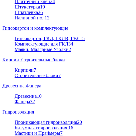
Плиточный клей
24
Штукатурка
19
Шпатлевка
26
Наливной пол
12
Гипсокартон и комплектующие
Гипсокартон, ГКЛ, ГКЛВ, ГВЛ
15
Комплектующие для ГКЛ
34
Маяки. Малярные Уголки
2
Кирпич. Строительные блоки
Кирпичи
7
Строительные блоки
7
Древесина.Фанера
Древесина
10
Фанера
32
Гидроизоляция
Проникающая гидроизоляция
20
Битумная гидроизоляция.
16
Мастики и Праймеры
7