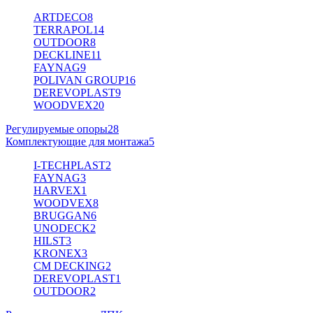
ARTDECO
8
TERRAPOL
14
OUTDOOR
8
DECKLINE
11
FAYNAG
9
POLIVAN GROUP
16
DEREVOPLAST
9
WOODVEX
20
Регулируемые опоры
28
Комплектующие для монтажа
5
I-TECHPLAST
2
FAYNAG
3
HARVEX
1
WOODVEX
8
BRUGGAN
6
UNODECK
2
HILST
3
KRONEX
3
CM DECKING
2
DEREVOPLAST
1
OUTDOOR
2