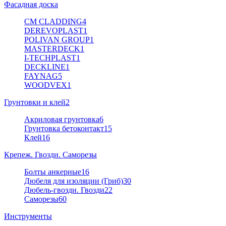
Фасадная доска
CM CLADDING
4
DEREVOPLAST
1
POLIVAN GROUP
1
MASTERDECK
1
I-TECHPLAST
1
DECKLINE
1
FAYNAG
5
WOODVEX
1
Грунтовки и клей
2
Акриловая грунтовка
6
Грунтовка бетоконтакт
15
Клей
16
Крепеж. Гвозди. Саморезы
Болты анкерные
16
Дюбеля для изоляции (Гриб)
30
Дюбель-гвозди. Гвозди
22
Саморезы
60
Инструменты