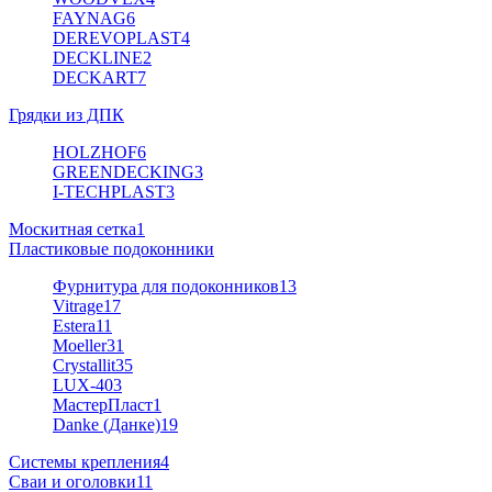
FAYNAG
6
DEREVOPLAST
4
DECKLINE
2
DECKART
7
Грядки из ДПК
HOLZHOF
6
GREENDECKING
3
I-TECHPLAST
3
Москитная сетка
1
Пластиковые подоконники
Фурнитура для подоконников
13
Vitrage
17
Estera
11
Moeller
31
Crystallit
35
LUX-40
3
МастерПласт
1
Danke (Данке)
19
Системы крепления
4
Сваи и оголовки
11