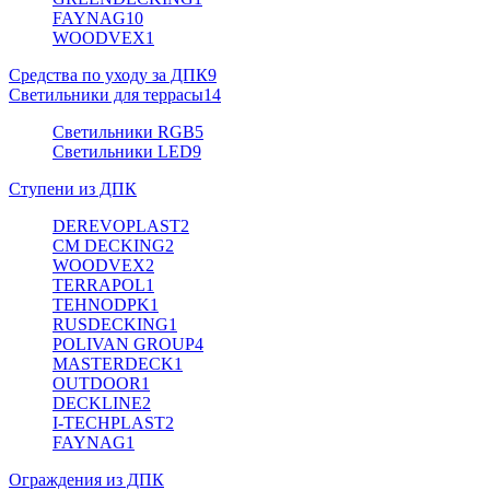
FAYNAG
10
WOODVEX
1
Средства по уходу за ДПК
9
Светильники для террасы
14
Светильники RGB
5
Светильники LED
9
Ступени из ДПК
DEREVOPLAST
2
CM DECKING
2
WOODVEX
2
TERRAPOL
1
TEHNODPK
1
RUSDECKING
1
POLIVAN GROUP
4
MASTERDECK
1
OUTDOOR
1
DECKLINE
2
I-TECHPLAST
2
FAYNAG
1
Ограждения из ДПК