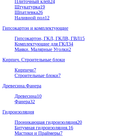
Плиточный клей
24
Штукатурка
19
Шпатлевка
26
Наливной пол
12
Гипсокартон и комплектующие
Гипсокартон, ГКЛ, ГКЛВ, ГВЛ
15
Комплектующие для ГКЛ
34
Маяки. Малярные Уголки
2
Кирпич. Строительные блоки
Кирпичи
7
Строительные блоки
7
Древесина.Фанера
Древесина
10
Фанера
32
Гидроизоляция
Проникающая гидроизоляция
20
Битумная гидроизоляция.
16
Мастики и Праймеры
7