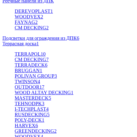
Реечные панели из ДПК
DEREVOPLAST
1
WOODVEX
2
FAYNAG
2
CM DECKING
2
Подсветки для ограждения из ДПК
6
Террасная доска
1
TERRAPOL
10
CM DECKING
7
TERRADECK
6
BRUGGAN
1
POLIVAN GROUP
3
TWINSON
4
OUTDOOR
17
WOOD ALTAY DECKING
1
MASTERDECK
5
TEHNODPK
3
I-TECHPLAST
4
RUSDECKING
5
POLY-DECK
1
HARVEX
6
GREENDECKING
2
WOODVEX
4