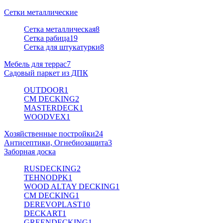
Сетки металлические
Сетка металлическая
8
Сетка рабица
19
Сетка для штукатурки
8
Мебель для террас
7
Садовый паркет из ДПК
OUTDOOR
1
CM DECKING
2
MASTERDECK
1
WOODVEX
1
Хозяйственные постройки
24
Антисептики, Огнебиозащита
3
Заборная доска
RUSDECKING
2
TEHNODPK
1
WOOD ALTAY DECKING
1
CM DECKING
1
DEREVOPLAST
10
DECKART
1
GREENDECKING
1