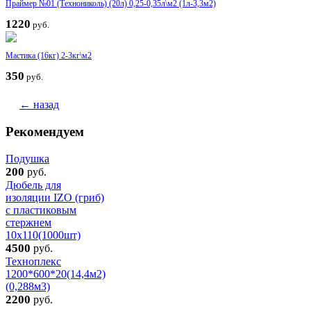
Праймер №01 (Технониколь) (20л) 0,25-0,35л\м2 (1л-3,3м2)
1220
руб.
Мастика (16кг) 2-3кг\м2
350
руб.
← назад
Рекомендуем
Подушка
200
руб.
Дюбель для
изоляции IZO (гриб)
с пластиковым
стержнем
10х110(1000шт)
4500
руб.
Техноплекс
1200*600*20(14,4м2)
(0,288м3)
2200
руб.