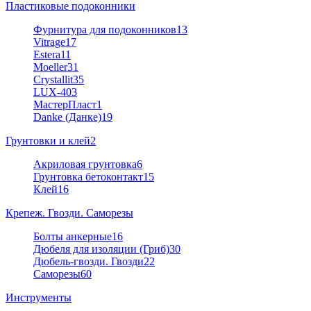
Пластиковые подоконники
Фурнитура для подоконников
13
Vitrage
17
Estera
11
Moeller
31
Crystallit
35
LUX-40
3
МастерПласт
1
Danke (Данке)
19
Грунтовки и клей
2
Акриловая грунтовка
6
Грунтовка бетоконтакт
15
Клей
16
Крепеж. Гвозди. Саморезы
Болты анкерные
16
Дюбеля для изоляции (Гриб)
30
Дюбель-гвозди. Гвозди
22
Саморезы
60
Инструменты