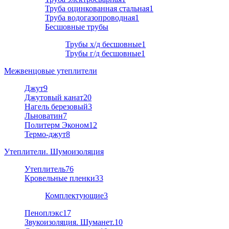
Труба оцинкованная стальная
1
Труба водогазопроводная
1
Бесшовные трубы
Трубы х/д бесшовные
1
Трубы г/д бесшовные
1
Межвенцовые утеплители
Джут
9
Джутовый канат
20
Нагель березовый
3
Льноватин
7
Политерм Эконом
12
Термо-джут
8
Утеплители. Шумоизоляция
Утеплитель
76
Кровельные пленки
33
Комплектующие
3
Пеноплэкс
17
Звукоизоляция. Шуманет.
10