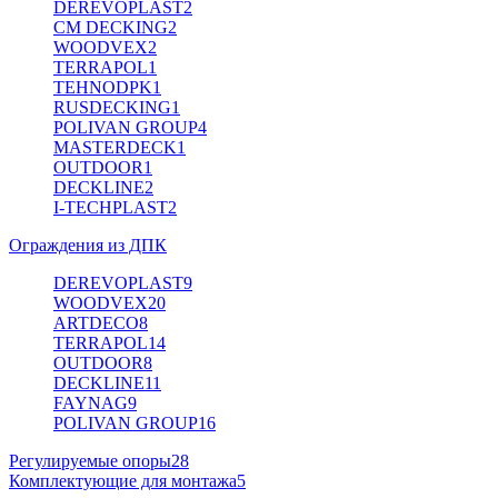
DEREVOPLAST
2
CM DECKING
2
WOODVEX
2
TERRAPOL
1
TEHNODPK
1
RUSDECKING
1
POLIVAN GROUP
4
MASTERDECK
1
OUTDOOR
1
DECKLINE
2
I-TECHPLAST
2
Ограждения из ДПК
DEREVOPLAST
9
WOODVEX
20
ARTDECO
8
TERRAPOL
14
OUTDOOR
8
DECKLINE
11
FAYNAG
9
POLIVAN GROUP
16
Регулируемые опоры
28
Комплектующие для монтажа
5