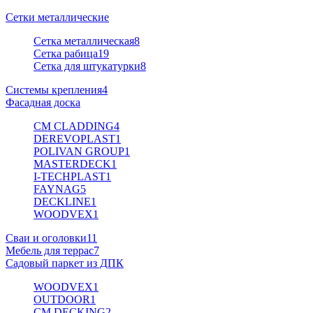
Сетки металлические
Сетка металлическая
8
Сетка рабица
19
Сетка для штукатурки
8
Системы крепления
4
Фасадная доска
CM CLADDING
4
DEREVOPLAST
1
POLIVAN GROUP
1
MASTERDECK
1
I-TECHPLAST
1
FAYNAG
5
DECKLINE
1
WOODVEX
1
Сваи и оголовки
11
Мебель для террас
7
Садовый паркет из ДПК
WOODVEX
1
OUTDOOR
1
CM DECKING
2