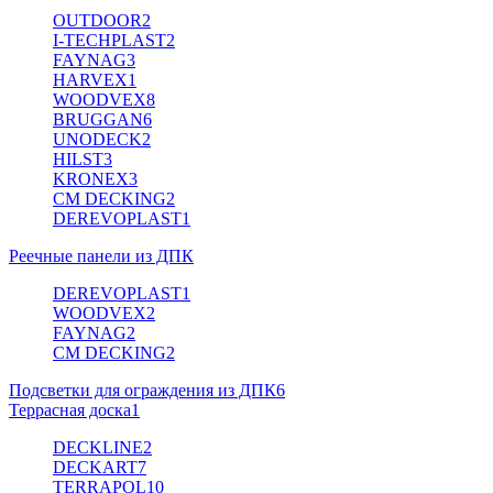
OUTDOOR
2
I-TECHPLAST
2
FAYNAG
3
HARVEX
1
WOODVEX
8
BRUGGAN
6
UNODECK
2
HILST
3
KRONEX
3
CM DECKING
2
DEREVOPLAST
1
Реечные панели из ДПК
DEREVOPLAST
1
WOODVEX
2
FAYNAG
2
CM DECKING
2
Подсветки для ограждения из ДПК
6
Террасная доска
1
DECKLINE
2
DECKART
7
TERRAPOL
10