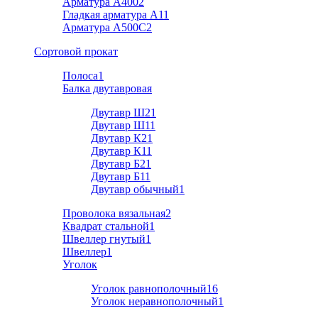
Арматура А400
2
Гладкая арматура А1
1
Арматура A500C
2
Cортовой прокат
Полоса
1
Балка двутавровая
Двутавр Ш2
1
Двутавр Ш1
1
Двутавр К2
1
Двутавр К1
1
Двутавр Б2
1
Двутавр Б1
1
Двутавр обычный
1
Проволока вязальная
2
Квадрат стальной
1
Швеллер гнутый
1
Швеллер
1
Уголок
Уголок равнополочный
16
Уголок неравнополочный
1