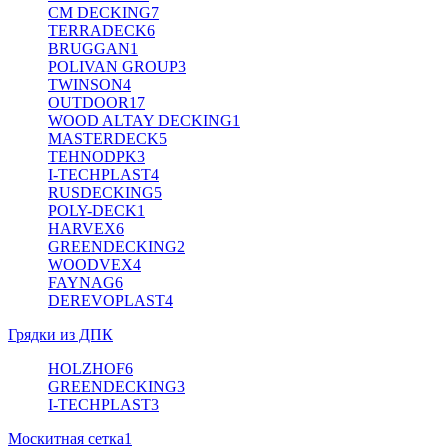
CM DECKING
7
TERRADECK
6
BRUGGAN
1
POLIVAN GROUP
3
TWINSON
4
OUTDOOR
17
WOOD ALTAY DECKING
1
MASTERDECK
5
TEHNODPK
3
I-TECHPLAST
4
RUSDECKING
5
POLY-DECK
1
HARVEX
6
GREENDECKING
2
WOODVEX
4
FAYNAG
6
DEREVOPLAST
4
Грядки из ДПК
HOLZHOF
6
GREENDECKING
3
I-TECHPLAST
3
Москитная сетка
1