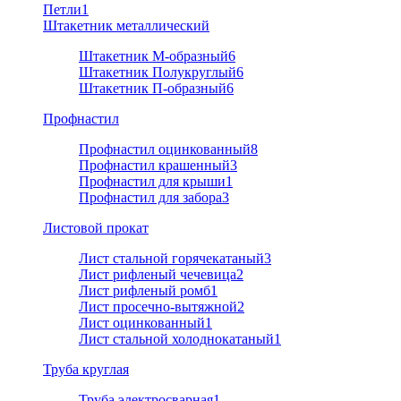
Петли
1
Штакетник металлический
Штакетник М-образный
6
Штакетник Полукруглый
6
Штакетник П-образный
6
Профнастил
Профнастил оцинкованный
8
Профнастил крашенный
3
Профнастил для крыши
1
Профнастил для забора
3
Листовой прокат
Лист стальной горячекатаный
3
Лист рифленый чечевица
2
Лист рифленый ромб
1
Лист просечно-вытяжной
2
Лист оцинкованный
1
Лист стальной холоднокатаный
1
Труба круглая
Труба электросварная
1