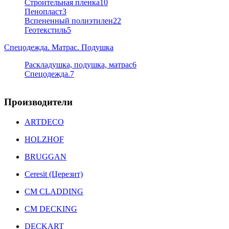
Строительная пленка
10
Пенопласт
3
Вспененный полиэтилен
22
Геотекстиль
5
Спецодежда. Матрас. Подушка
Раскладушка, подушка, матрас
6
Спецодежда.
7
Производители
ARTDECO
HOLZHOF
BRUGGAN
Ceresit (Церезит)
CM CLADDING
CM DECKING
DECKART