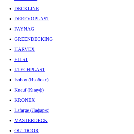
DECKLINE
DEREVOPLAST
FAYNAG
GREENDECKING
HARVEX
HILST
I-TECHPLAST
Isobox (Изобокс)
Knauf (Кнауф)
KRONEX
Lafarge (Лафарж)
MASTERDECK
OUTDOOR