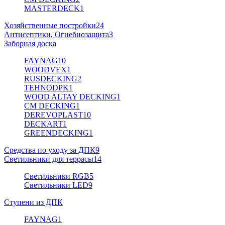
MASTERDECK
1
Хозяйственные постройки
24
Антисептики, Огнебиозащита
3
Заборная доска
FAYNAG
10
WOODVEX
1
RUSDECKING
2
TEHNODPK
1
WOOD ALTAY DECKING
1
CM DECKING
1
DEREVOPLAST
10
DECKART
1
GREENDECKING
1
Средства по уходу за ДПК
9
Светильники для террасы
14
Светильники RGB
5
Светильники LED
9
Ступени из ДПК
FAYNAG
1