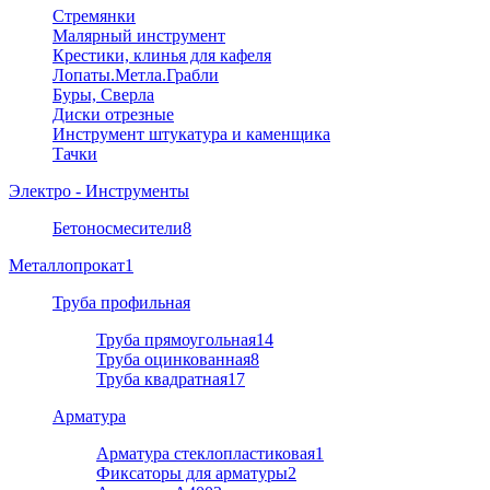
Стремянки
Малярный инструмент
Крестики, клинья для кафеля
Лопаты.Метла.Грабли
Буры, Сверла
Диски отрезные
Инструмент штукатура и каменщика
Тачки
Электро - Инструменты
Бетоносмесители
8
Металлопрокат
1
Труба профильная
Труба прямоугольная
14
Труба оцинкованная
8
Труба квадратная
17
Арматура
Арматура стеклопластиковая
1
Фиксаторы для арматуры
2