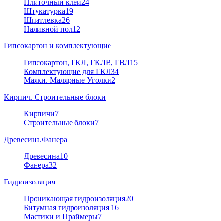
Плиточный клей
24
Штукатурка
19
Шпатлевка
26
Наливной пол
12
Гипсокартон и комплектующие
Гипсокартон, ГКЛ, ГКЛВ, ГВЛ
15
Комплектующие для ГКЛ
34
Маяки. Малярные Уголки
2
Кирпич. Строительные блоки
Кирпичи
7
Строительные блоки
7
Древесина.Фанера
Древесина
10
Фанера
32
Гидроизоляция
Проникающая гидроизоляция
20
Битумная гидроизоляция.
16
Мастики и Праймеры
7