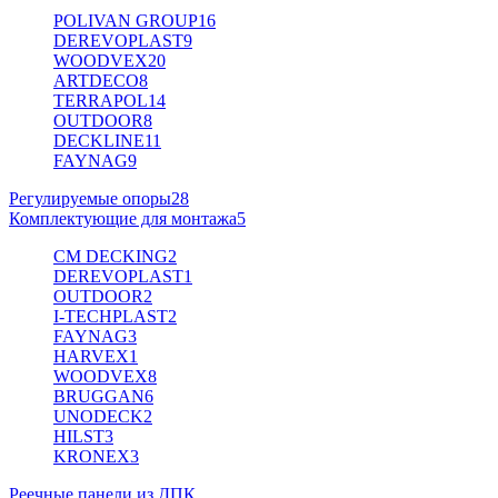
POLIVAN GROUP
16
DEREVOPLAST
9
WOODVEX
20
ARTDECO
8
TERRAPOL
14
OUTDOOR
8
DECKLINE
11
FAYNAG
9
Регулируемые опоры
28
Комплектующие для монтажа
5
CM DECKING
2
DEREVOPLAST
1
OUTDOOR
2
I-TECHPLAST
2
FAYNAG
3
HARVEX
1
WOODVEX
8
BRUGGAN
6
UNODECK
2
HILST
3
KRONEX
3
Реечные панели из ДПК