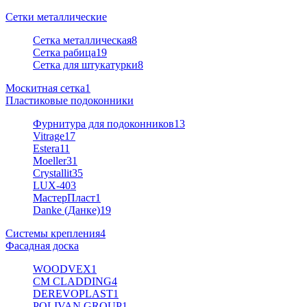
Сетки металлические
Сетка металлическая
8
Сетка рабица
19
Сетка для штукатурки
8
Москитная сетка
1
Пластиковые подоконники
Фурнитура для подоконников
13
Vitrage
17
Estera
11
Moeller
31
Crystallit
35
LUX-40
3
МастерПласт
1
Danke (Данке)
19
Системы крепления
4
Фасадная доска
WOODVEX
1
CM CLADDING
4
DEREVOPLAST
1
POLIVAN GROUP
1