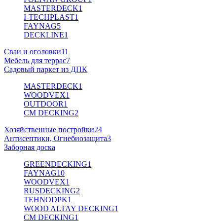
MASTERDECK
1
I-TECHPLAST
1
FAYNAG
5
DECKLINE
1
Сваи и оголовки
11
Мебель для террас
7
Садовый паркет из ДПК
MASTERDECK
1
WOODVEX
1
OUTDOOR
1
CM DECKING
2
Хозяйственные постройки
24
Антисептики, Огнебиозащита
3
Заборная доска
GREENDECKING
1
FAYNAG
10
WOODVEX
1
RUSDECKING
2
TEHNODPK
1
WOOD ALTAY DECKING
1
CM DECKING
1