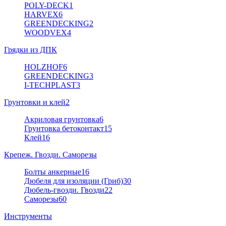
POLY-DECK
1
HARVEX
6
GREENDECKING
2
WOODVEX
4
Грядки из ДПК
HOLZHOF
6
GREENDECKING
3
I-TECHPLAST
3
Грунтовки и клей
2
Акриловая грунтовка
6
Грунтовка бетоконтакт
15
Клей
16
Крепеж. Гвозди. Саморезы
Болты анкерные
16
Дюбеля для изоляции (Гриб)
30
Дюбель-гвозди. Гвозди
22
Саморезы
60
Инструменты