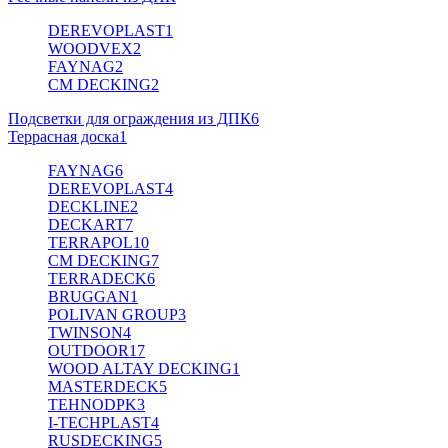
DEREVOPLAST
1
WOODVEX
2
FAYNAG
2
CM DECKING
2
Подсветки для ограждения из ДПК
6
Террасная доска
1
FAYNAG
6
DEREVOPLAST
4
DECKLINE
2
DECKART
7
TERRAPOL
10
CM DECKING
7
TERRADECK
6
BRUGGAN
1
POLIVAN GROUP
3
TWINSON
4
OUTDOOR
17
WOOD ALTAY DECKING
1
MASTERDECK
5
TEHNODPK
3
I-TECHPLAST
4
RUSDECKING
5