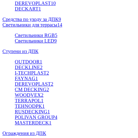
DEREVOPLAST
10
DECKART
1
Средства по уходу за ДПК
9
Светильники для террасы
14
Светильники RGB
5
Светильники LED
9
Ступени из ДПК
OUTDOOR
1
DECKLINE
2
I-TECHPLAST
2
FAYNAG
1
DEREVOPLAST
2
CM DECKING
2
WOODVEX
2
TERRAPOL
1
TEHNODPK
1
RUSDECKING
1
POLIVAN GROUP
4
MASTERDECK
1
Ограждения из ДПК