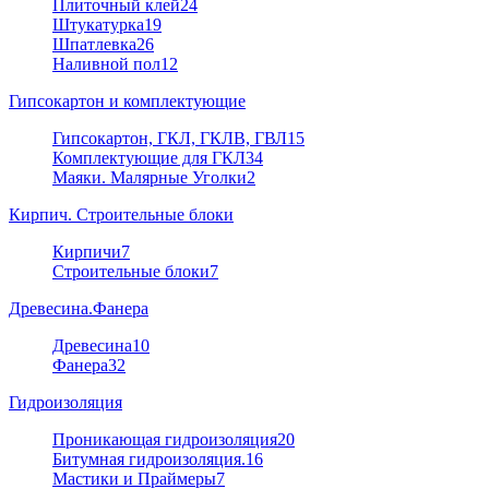
Плиточный клей
24
Штукатурка
19
Шпатлевка
26
Наливной пол
12
Гипсокартон и комплектующие
Гипсокартон, ГКЛ, ГКЛВ, ГВЛ
15
Комплектующие для ГКЛ
34
Маяки. Малярные Уголки
2
Кирпич. Строительные блоки
Кирпичи
7
Строительные блоки
7
Древесина.Фанера
Древесина
10
Фанера
32
Гидроизоляция
Проникающая гидроизоляция
20
Битумная гидроизоляция.
16
Мастики и Праймеры
7