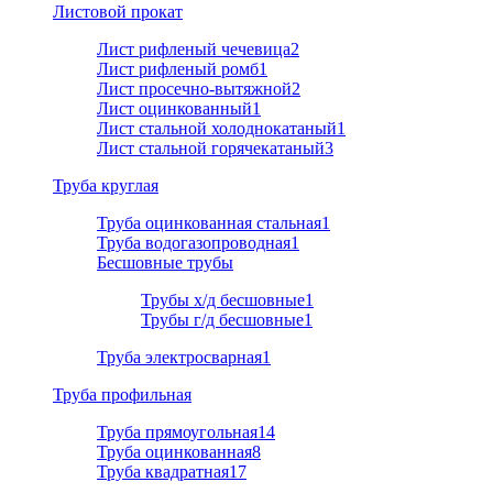
Листовой прокат
Лист рифленый чечевица
2
Лист рифленый ромб
1
Лист просечно-вытяжной
2
Лист оцинкованный
1
Лист стальной холоднокатаный
1
Лист стальной горячекатаный
3
Труба круглая
Труба оцинкованная стальная
1
Труба водогазопроводная
1
Бесшовные трубы
Трубы х/д бесшовные
1
Трубы г/д бесшовные
1
Труба электросварная
1
Труба профильная
Труба прямоугольная
14
Труба оцинкованная
8
Труба квадратная
17