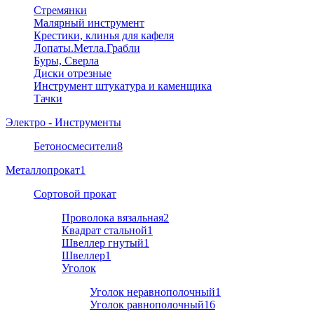
Стремянки
Малярный инструмент
Крестики, клинья для кафеля
Лопаты.Метла.Грабли
Буры, Сверла
Диски отрезные
Инструмент штукатура и каменщика
Тачки
Электро - Инструменты
Бетоносмесители
8
Металлопрокат
1
Cортовой прокат
Проволока вязальная
2
Квадрат стальной
1
Швеллер гнутый
1
Швеллер
1
Уголок
Уголок неравнополочный
1
Уголок равнополочный
16