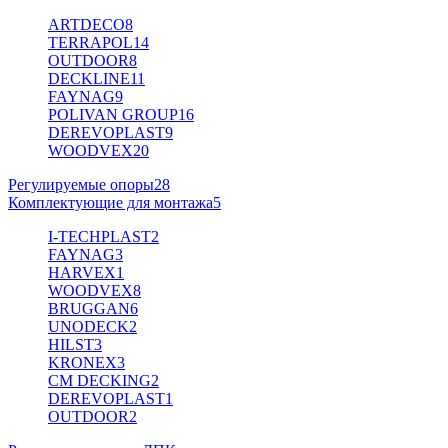
ARTDECO
8
TERRAPOL
14
OUTDOOR
8
DECKLINE
11
FAYNAG
9
POLIVAN GROUP
16
DEREVOPLAST
9
WOODVEX
20
Регулируемые опоры
28
Комплектующие для монтажа
5
I-TECHPLAST
2
FAYNAG
3
HARVEX
1
WOODVEX
8
BRUGGAN
6
UNODECK
2
HILST
3
KRONEX
3
CM DECKING
2
DEREVOPLAST
1
OUTDOOR
2