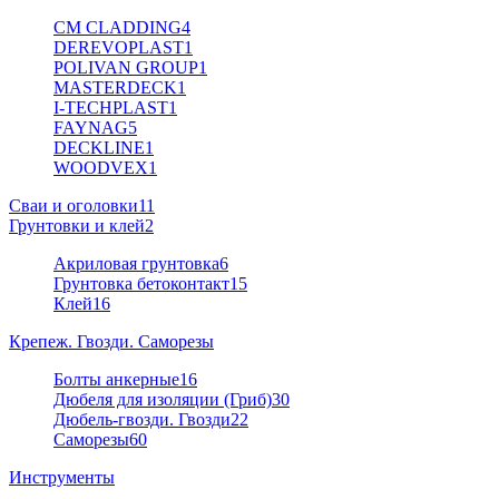
CM CLADDING
4
DEREVOPLAST
1
POLIVAN GROUP
1
MASTERDECK
1
I-TECHPLAST
1
FAYNAG
5
DECKLINE
1
WOODVEX
1
Сваи и оголовки
11
Грунтовки и клей
2
Акриловая грунтовка
6
Грунтовка бетоконтакт
15
Клей
16
Крепеж. Гвозди. Саморезы
Болты анкерные
16
Дюбеля для изоляции (Гриб)
30
Дюбель-гвозди. Гвозди
22
Саморезы
60
Инструменты