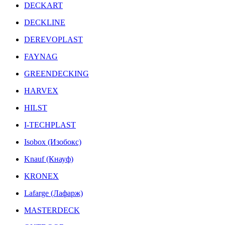
DECKART
DECKLINE
DEREVOPLAST
FAYNAG
GREENDECKING
HARVEX
HILST
I-TECHPLAST
Isobox (Изобокс)
Knauf (Кнауф)
KRONEX
Lafarge (Лафарж)
MASTERDECK