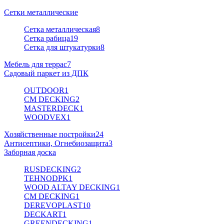
Сетки металлические
Сетка металлическая
8
Сетка рабица
19
Сетка для штукатурки
8
Мебель для террас
7
Садовый паркет из ДПК
OUTDOOR
1
CM DECKING
2
MASTERDECK
1
WOODVEX
1
Хозяйственные постройки
24
Антисептики, Огнебиозащита
3
Заборная доска
RUSDECKING
2
TEHNODPK
1
WOOD ALTAY DECKING
1
CM DECKING
1
DEREVOPLAST
10
DECKART
1
GREENDECKING
1