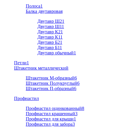
Полоса
1
Балка двутавровая
Двутавр Ш2
1
Двутавр Ш1
1
Двутавр К2
1
Двутавр К1
1
Двутавр Б2
1
Двутавр Б1
1
Двутавр обычный
1
Петли
1
Штакетник металлический
Штакетник М-образный
6
Штакетник Полукруглый
6
Штакетник П-образный
6
Профнастил
Профнастил оцинкованный
8
Профнастил крашенный
3
Профнастил для крыши
1
Профнастил для забора
3