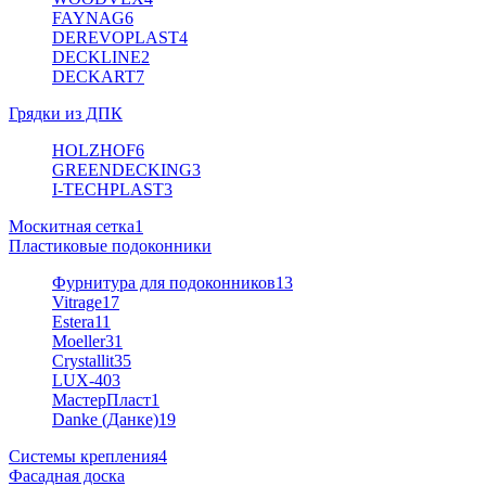
FAYNAG
6
DEREVOPLAST
4
DECKLINE
2
DECKART
7
Грядки из ДПК
HOLZHOF
6
GREENDECKING
3
I-TECHPLAST
3
Москитная сетка
1
Пластиковые подоконники
Фурнитура для подоконников
13
Vitrage
17
Estera
11
Moeller
31
Crystallit
35
LUX-40
3
МастерПласт
1
Danke (Данке)
19
Системы крепления
4
Фасадная доска