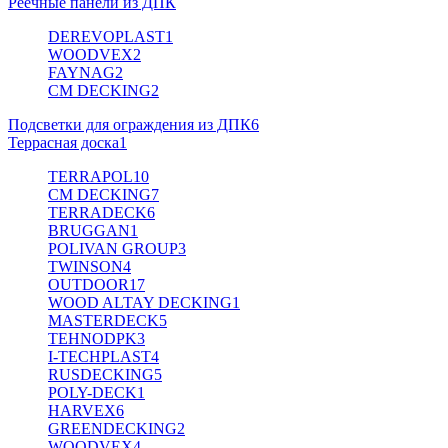
Реечные панели из ДПК
DEREVOPLAST
1
WOODVEX
2
FAYNAG
2
CM DECKING
2
Подсветки для ограждения из ДПК
6
Террасная доска
1
TERRAPOL
10
CM DECKING
7
TERRADECK
6
BRUGGAN
1
POLIVAN GROUP
3
TWINSON
4
OUTDOOR
17
WOOD ALTAY DECKING
1
MASTERDECK
5
TEHNODPK
3
I-TECHPLAST
4
RUSDECKING
5
POLY-DECK
1
HARVEX
6
GREENDECKING
2
WOODVEX
4