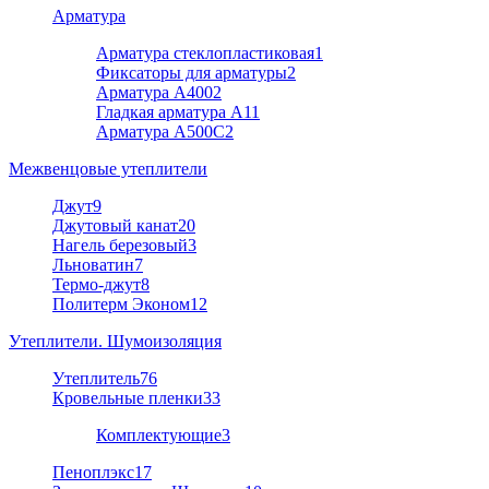
Арматура
Арматура стеклопластиковая
1
Фиксаторы для арматуры
2
Арматура А400
2
Гладкая арматура А1
1
Арматура A500C
2
Межвенцовые утеплители
Джут
9
Джутовый канат
20
Нагель березовый
3
Льноватин
7
Термо-джут
8
Политерм Эконом
12
Утеплители. Шумоизоляция
Утеплитель
76
Кровельные пленки
33
Комплектующие
3
Пеноплэкс
17