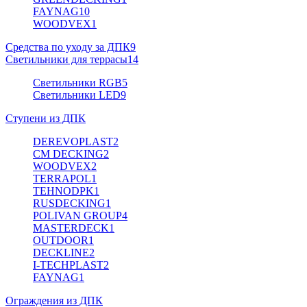
FAYNAG
10
WOODVEX
1
Средства по уходу за ДПК
9
Светильники для террасы
14
Светильники RGB
5
Светильники LED
9
Ступени из ДПК
DEREVOPLAST
2
CM DECKING
2
WOODVEX
2
TERRAPOL
1
TEHNODPK
1
RUSDECKING
1
POLIVAN GROUP
4
MASTERDECK
1
OUTDOOR
1
DECKLINE
2
I-TECHPLAST
2
FAYNAG
1
Ограждения из ДПК