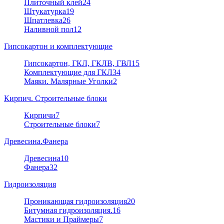
Плиточный клей
24
Штукатурка
19
Шпатлевка
26
Наливной пол
12
Гипсокартон и комплектующие
Гипсокартон, ГКЛ, ГКЛВ, ГВЛ
15
Комплектующие для ГКЛ
34
Маяки. Малярные Уголки
2
Кирпич. Строительные блоки
Кирпичи
7
Строительные блоки
7
Древесина.Фанера
Древесина
10
Фанера
32
Гидроизоляция
Проникающая гидроизоляция
20
Битумная гидроизоляция.
16
Мастики и Праймеры
7