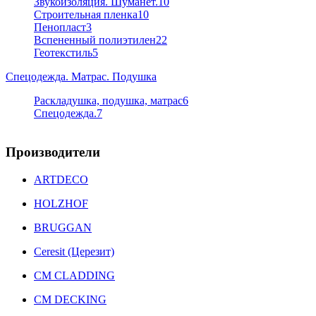
Звукоизоляция. Шуманет.
10
Строительная пленка
10
Пенопласт
3
Вспененный полиэтилен
22
Геотекстиль
5
Спецодежда. Матрас. Подушка
Раскладушка, подушка, матрас
6
Спецодежда.
7
Производители
ARTDECO
HOLZHOF
BRUGGAN
Ceresit (Церезит)
CM CLADDING
CM DECKING