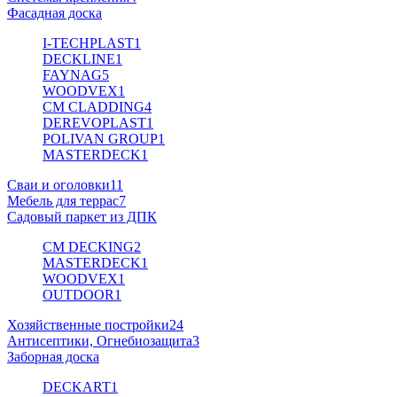
Фасадная доска
I-TECHPLAST
1
DECKLINE
1
FAYNAG
5
WOODVEX
1
CM CLADDING
4
DEREVOPLAST
1
POLIVAN GROUP
1
MASTERDECK
1
Сваи и оголовки
11
Мебель для террас
7
Садовый паркет из ДПК
CM DECKING
2
MASTERDECK
1
WOODVEX
1
OUTDOOR
1
Хозяйственные постройки
24
Антисептики, Огнебиозащита
3
Заборная доска
DECKART
1