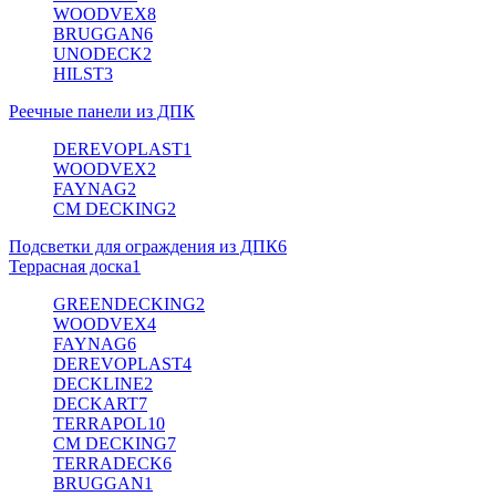
WOODVEX
8
BRUGGAN
6
UNODECK
2
HILST
3
Реечные панели из ДПК
DEREVOPLAST
1
WOODVEX
2
FAYNAG
2
CM DECKING
2
Подсветки для ограждения из ДПК
6
Террасная доска
1
GREENDECKING
2
WOODVEX
4
FAYNAG
6
DEREVOPLAST
4
DECKLINE
2
DECKART
7
TERRAPOL
10
CM DECKING
7
TERRADECK
6
BRUGGAN
1