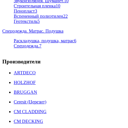
Звукоизоляция. Шуманет.
10
Строительная пленка
10
Пенопласт
3
Вспененный полиэтилен
22
Геотекстиль
5
Спецодежда. Матрас. Подушка
Раскладушка, подушка, матрас
6
Спецодежда.
7
Производители
ARTDECO
HOLZHOF
BRUGGAN
Ceresit (Церезит)
CM CLADDING
CM DECKING