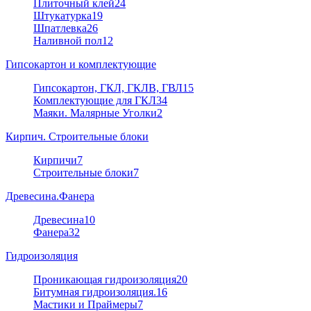
Плиточный клей
24
Штукатурка
19
Шпатлевка
26
Наливной пол
12
Гипсокартон и комплектующие
Гипсокартон, ГКЛ, ГКЛВ, ГВЛ
15
Комплектующие для ГКЛ
34
Маяки. Малярные Уголки
2
Кирпич. Строительные блоки
Кирпичи
7
Строительные блоки
7
Древесина.Фанера
Древесина
10
Фанера
32
Гидроизоляция
Проникающая гидроизоляция
20
Битумная гидроизоляция.
16
Мастики и Праймеры
7