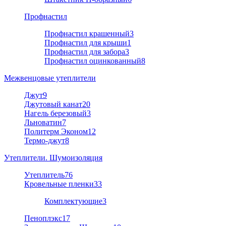
Профнастил
Профнастил крашенный
3
Профнастил для крыши
1
Профнастил для забора
3
Профнастил оцинкованный
8
Межвенцовые утеплители
Джут
9
Джутовый канат
20
Нагель березовый
3
Льноватин
7
Политерм Эконом
12
Термо-джут
8
Утеплители. Шумоизоляция
Утеплитель
76
Кровельные пленки
33
Комплектующие
3
Пеноплэкс
17