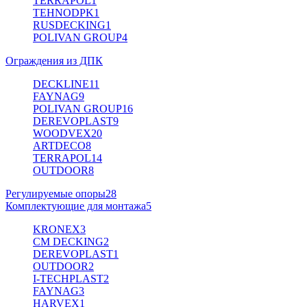
TERRAPOL
1
TEHNODPK
1
RUSDECKING
1
POLIVAN GROUP
4
Ограждения из ДПК
DECKLINE
11
FAYNAG
9
POLIVAN GROUP
16
DEREVOPLAST
9
WOODVEX
20
ARTDECO
8
TERRAPOL
14
OUTDOOR
8
Регулируемые опоры
28
Комплектующие для монтажа
5
KRONEX
3
CM DECKING
2
DEREVOPLAST
1
OUTDOOR
2
I-TECHPLAST
2
FAYNAG
3
HARVEX
1