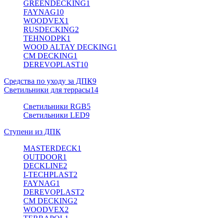
GREENDECKING
1
FAYNAG
10
WOODVEX
1
RUSDECKING
2
TEHNODPK
1
WOOD ALTAY DECKING
1
CM DECKING
1
DEREVOPLAST
10
Средства по уходу за ДПК
9
Светильники для террасы
14
Светильники RGB
5
Светильники LED
9
Ступени из ДПК
MASTERDECK
1
OUTDOOR
1
DECKLINE
2
I-TECHPLAST
2
FAYNAG
1
DEREVOPLAST
2
CM DECKING
2
WOODVEX
2