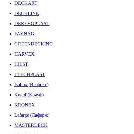
DECKART
DECKLINE
DEREVOPLAST
FAYNAG
GREENDECKING
HARVEX
HILST
I-TECHPLAST
Isobox (Изобокс)
Knauf (Кнауф)
KRONEX
Lafarge (Лафарж)
MASTERDECK