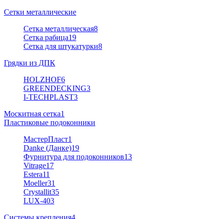
Сетки металлические
Сетка металлическая
8
Сетка рабица
19
Сетка для штукатурки
8
Грядки из ДПК
HOLZHOF
6
GREENDECKING
3
I-TECHPLAST
3
Москитная сетка
1
Пластиковые подоконники
МастерПласт
1
Danke (Данке)
19
Фурнитура для подоконников
13
Vitrage
17
Estera
11
Moeller
31
Crystallit
35
LUX-40
3
Системы крепления
4