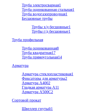
Труба электросварная
1
Труба оцинкованная стальная
1
Труба водогазопроводная
1
Бесшовные трубы
Трубы х/д бесшовные
1
Трубы г/д бесшовные
1
Труба профильная
Труба оцинкованная
8
Труба квадратная
17
Труба прямоугольная
14
Арматура
Арматура стеклопластиковая
1
Фиксаторы для арматуры
2
Арматура А400
2
Гладкая арматура А1
1
Арматура A500C
2
Cортовой прокат
Швеллер гнутый
1