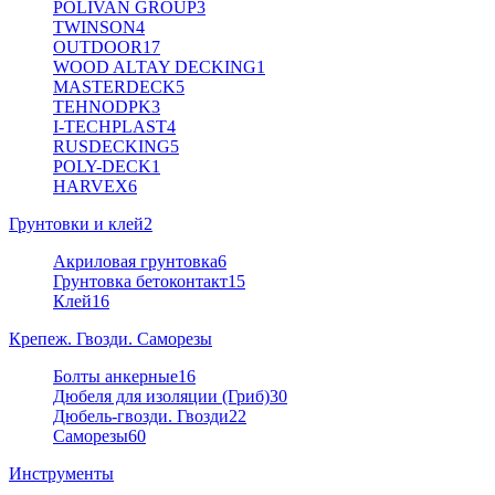
POLIVAN GROUP
3
TWINSON
4
OUTDOOR
17
WOOD ALTAY DECKING
1
MASTERDECK
5
TEHNODPK
3
I-TECHPLAST
4
RUSDECKING
5
POLY-DECK
1
HARVEX
6
Грунтовки и клей
2
Акриловая грунтовка
6
Грунтовка бетоконтакт
15
Клей
16
Крепеж. Гвозди. Саморезы
Болты анкерные
16
Дюбеля для изоляции (Гриб)
30
Дюбель-гвозди. Гвозди
22
Саморезы
60
Инструменты