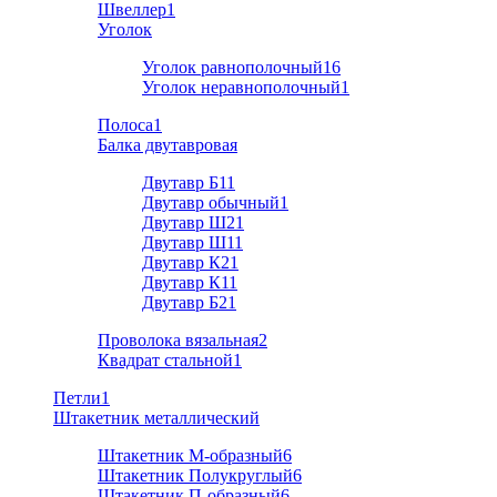
Швеллер
1
Уголок
Уголок равнополочный
16
Уголок неравнополочный
1
Полоса
1
Балка двутавровая
Двутавр Б1
1
Двутавр обычный
1
Двутавр Ш2
1
Двутавр Ш1
1
Двутавр К2
1
Двутавр К1
1
Двутавр Б2
1
Проволока вязальная
2
Квадрат стальной
1
Петли
1
Штакетник металлический
Штакетник М-образный
6
Штакетник Полукруглый
6
Штакетник П-образный
6