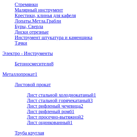
Стремянки
Малярный инструмент
Крестики, клинья для кафеля
Лопаты.Метла.Грабли
Буры, Сверла
Диски отрезные
Инструмент штукатура и каменщика
Тачки
Электро - Инструменты
Бетоносмесители
8
Металлопрокат
1
Листовой прокат
Лист стальной холоднокатаный
1
Лист стальной горячекатаный
3
Лист рифленый чечевица
2
Лист рифленый ромб
1
Лист просечно-вытяжной
2
Лист оцинкованный
1
Труба круглая